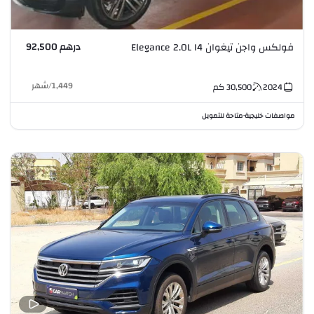
درهم 92,500
فولكس واجن تيغوان Elegance 2.0L I4
1,449
/
شهر
2024
30,500
كم
مواصفات خليجية
متاحة للتمويل
•