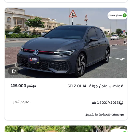
سعر ممتاز
درهم 129,000
فولكس واجن جولف GTI 2.0L I4
2,021
/
شهر
2026
1,600
كم
مواصفات خليجية
متاحة للتمويل
•