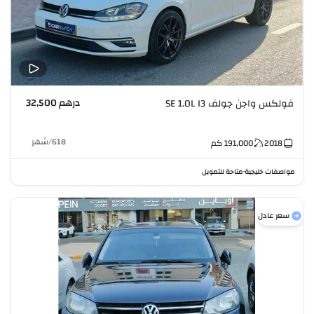
درهم 32,500
فولكس واجن جولف SE 1.0L I3
618
/
شهر
2018
191,000
كم
مواصفات خليجية
متاحة للتمويل
•
سعر عادل