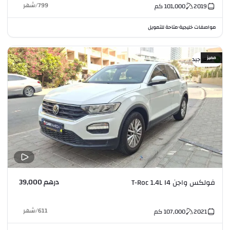
799
/
شهر
2019
101,000
كم
مواصفات خليجية
متاحة للتمويل
•
مميز
سعر جيد
درهم 39,000
فولكس واجن T-Roc 1.4L I4
611
/
شهر
2021
107,000
كم