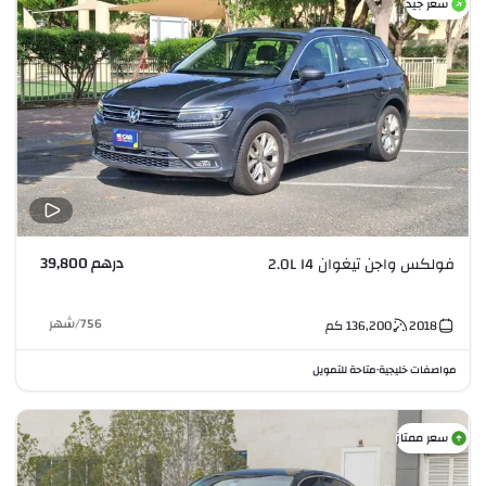
سعر جيد
درهم 39,800
فولكس واجن تيغوان 2.0L I4
756
/
شهر
2018
136,200
كم
مواصفات خليجية
متاحة للتمويل
•
سعر ممتاز