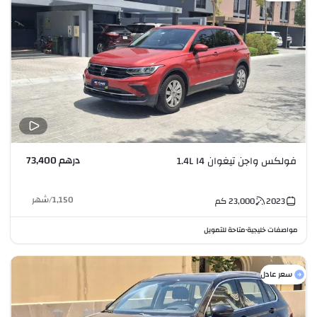
درهم 73,400
فولكس واجن تيغوان 1.4L I4
1,150
/
شهر
2023
23,000
كم
مواصفات خليجية
متاحة للتمويل
•
سعر عادل