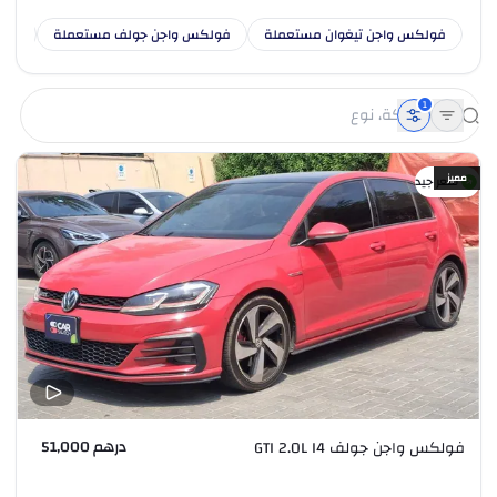
فولكس واجن تيغوان مستعملة
فولكس واجن جولف مستعملة
فول
1
مميز
سعر جيد
درهم 51,000
فولكس واجن جولف GTI 2.0L I4