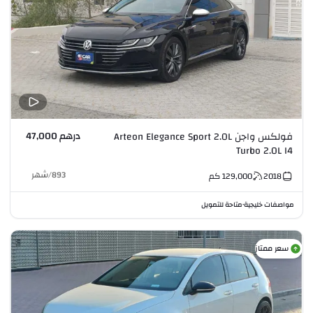
درهم 47,000
فولكس واجن Arteon Elegance Sport 2.0L
Turbo 2.0L I4
893
/
شهر
2018
129,000
كم
مواصفات خليجية
متاحة للتمويل
•
سعر ممتاز