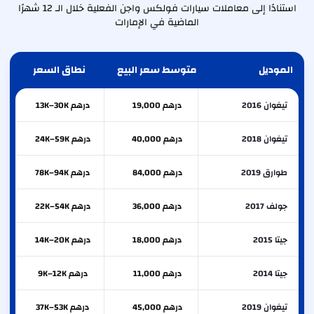
استنادًا إلى معاملات سيارات فولكس واجن الفعلية خلال الـ 12 شهرًا
الماضية في الإمارات
الموديل
متوسط سعر البيع
نطاق السعر
تيغوان 2016
درهم 19,000
درهم 13K–30K
تيغوان 2018
درهم 40,000
درهم 24K–59K
طوارق 2019
درهم 84,000
درهم 78K–94K
جولف 2017
درهم 36,000
درهم 22K–54K
جيتا 2015
درهم 18,000
درهم 14K–20K
جيتا 2014
درهم 11,000
درهم 9K–12K
تيغوان 2019
درهم 45,000
درهم 37K–53K