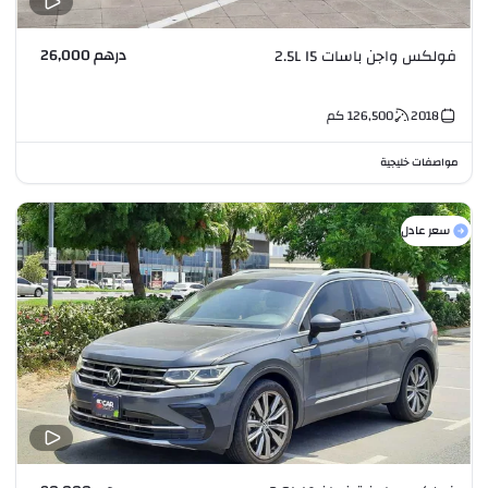
درهم 26,000
فولكس واجن باسات 2.5L I5
2018
126,500
كم
مواصفات خليجية
سعر عادل