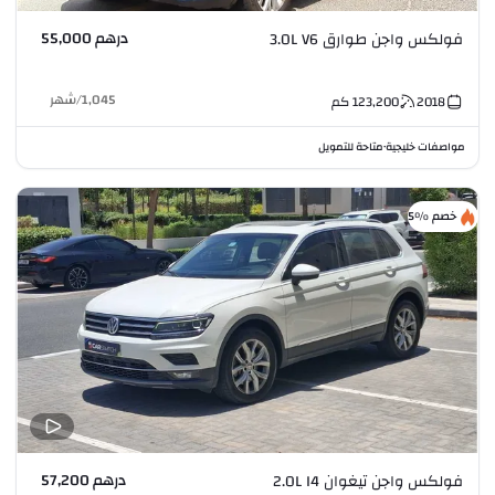
درهم 55,000
فولكس واجن طوارق 3.0L V6
1,045
/
شهر
2018
123,200
كم
مواصفات خليجية
متاحة للتمويل
•
خصم %5
درهم 57,200
فولكس واجن تيغوان 2.0L I4