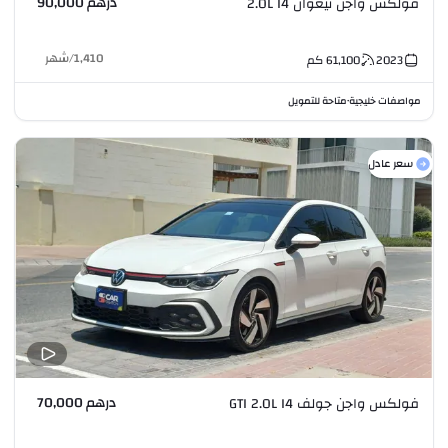
درهم 90,000
فولكس واجن تيغوان 2.0L I4
1,410
/
شهر
2023
61,100
كم
مواصفات خليجية
متاحة للتمويل
•
سعر عادل
درهم 70,000
فولكس واجن جولف GTI 2.0L I4