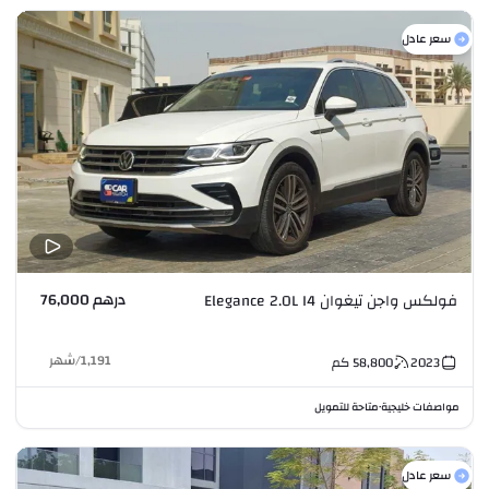
سعر عادل
درهم 76,000
فولكس واجن تيغوان Elegance 2.0L I4
1,191
/
شهر
2023
58,800
كم
مواصفات خليجية
متاحة للتمويل
•
سعر عادل