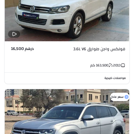
درهم 16,500
فولكس واجن طوارق 3.6L V6
2013
163,500
كم
مواصفات خليجية
سعر عادل