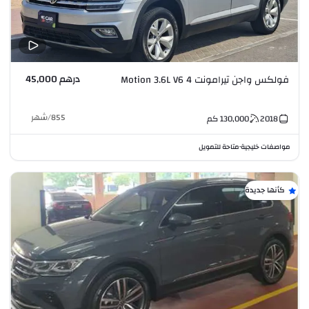
درهم 45,000
فولكس واجن تيرامونت 4 Motion 3.6L V6
855
/
شهر
2018
130,000
كم
مواصفات خليجية
متاحة للتمويل
•
كأنها جديدة