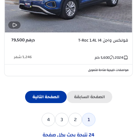
درهم 79,500
فولكس واجن T-Roc 1.4L I4
1,246
/
شهر
2024
5,600
كم
مواصفات خليجية
متاحة للتمويل
•
الصفحة السابقة
الصفحة التالية
4
3
2
1
24
نتيجة بحث بكل صفحة