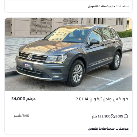
مواصفات خليجية
متاحة للتمويل
•
درهم 54,000
فولكس واجن تيغوان 2.0L I4
846
/
شهر
2019
125,500
كم
مواصفات خليجية
متاحة للتمويل
•