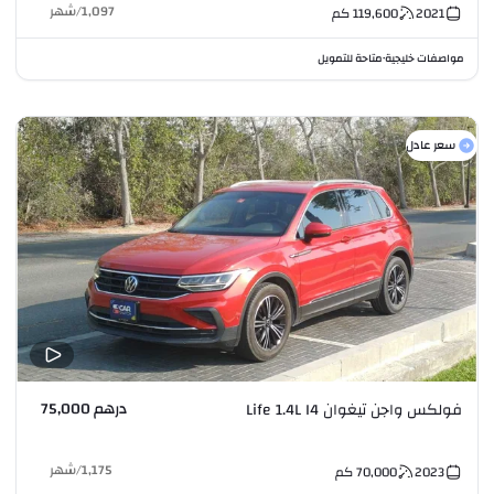
1,097
/
شهر
2021
119,600
كم
مواصفات خليجية
متاحة للتمويل
•
سعر عادل
درهم 75,000
فولكس واجن تيغوان Life 1.4L I4
1,175
/
شهر
2023
70,000
كم