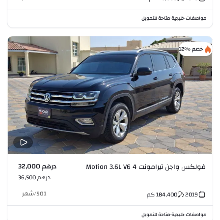
مواصفات خليجية
متاحة للتمويل
•
خصم %12
درهم 32,000
فولكس واجن تيرامونت 4 Motion 3.6L V6
درهم 36,500
501
/
شهر
2019
184,400
كم
مواصفات خليجية
متاحة للتمويل
•