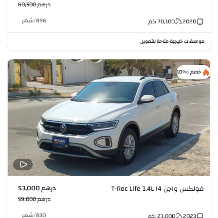
درهم 60,500
896
/
شهر
2020
70,100
كم
مواصفات خليجية
متاحة للتمويل
•
خصم %10
درهم 53,000
فولكس واجن T-Roc Life 1.4L I4
درهم 59,000
830
/
شهر
2023
23,000
كم