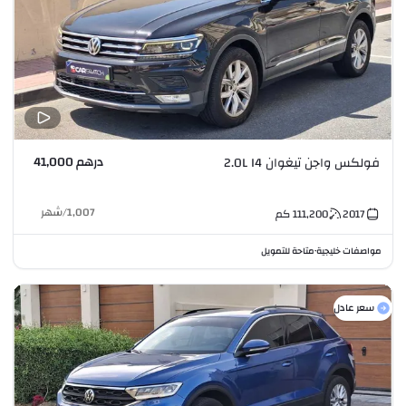
درهم 41,000
فولكس واجن تيغوان 2.0L I4
1,007
/
شهر
2017
111,200
كم
مواصفات خليجية
متاحة للتمويل
•
سعر عادل