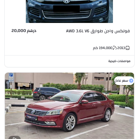
درهم 20,000
فولكس واجن طوارق AWD 3.6L V6
2013
194,000
كم
مواصفات خليجية
سعر عادل