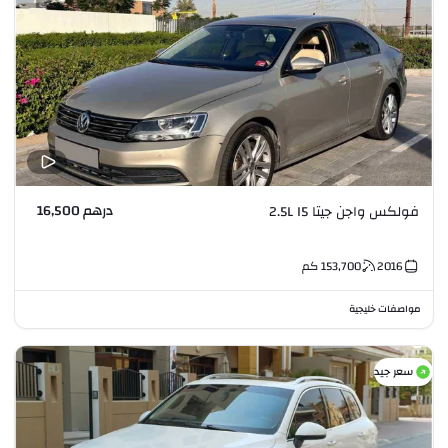
درهم 16,500
فولكس واجن جيتا 2.5L I5
2016
153,700
كم
مواصفات خليجية
سعر جيد