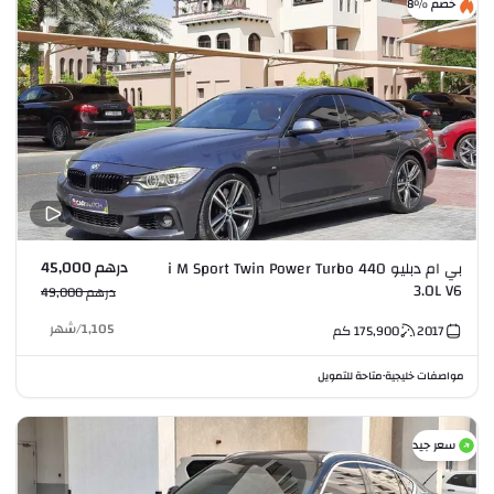
خصم %8
درهم 45,000
بي ام دبليو 440 i M Sport Twin Power Turbo
3.0L V6
درهم 49,000
1,105
/
شهر
2017
175,900
كم
مواصفات خليجية
متاحة للتمويل
•
سعر جيد