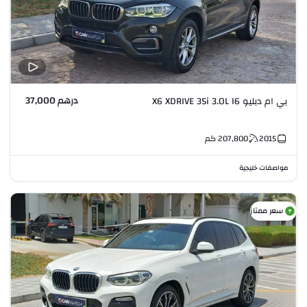
درهم 37,000
بي ام دبليو X6 XDRIVE 35i 3.0L I6
2015
207,800
كم
مواصفات خليجية
سعر ممتاز