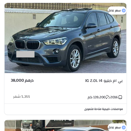
سعر عادل
درهم 38,000
بي ام دبليو X1 2.0L I4
1,355
/
شهر
2016
139,200
كم
مواصفات خليجية
متاحة للتمويل
•
سعر عادل