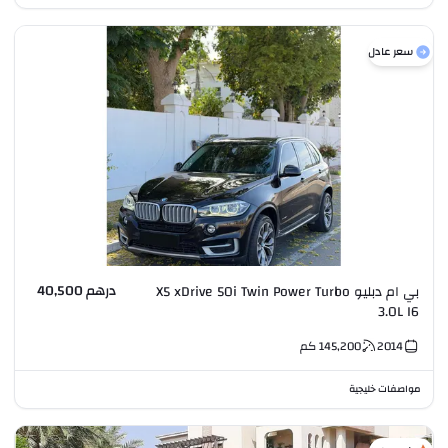
سعر عادل
درهم 40,500
بي ام دبليو X5 xDrive 50i Twin Power Turbo
3.0L I6
2014
145,200
كم
مواصفات خليجية