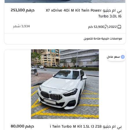
درهم 251,100
بي ام دبليو X7 xDrive 40i M Kit Twin Power
Turbo 3.0L I6
3,934
/
شهر
2022
53,900
كم
مواصفات خليجية
متاحة للتمويل
•
سعر عادل
درهم 80,000
بي ام دبليو 218 i Twin Turbo M Kit 1.5L I3