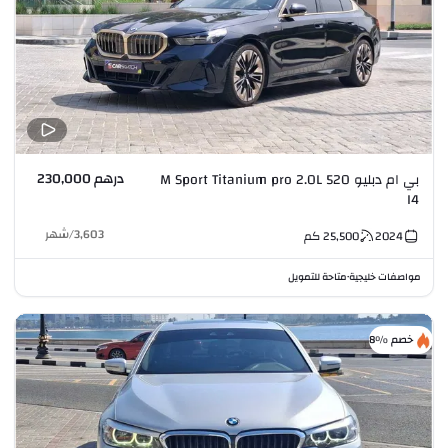
درهم 230,000
بي ام دبليو 520 M Sport Titanium pro 2.0L
I4
3,603
/
شهر
2024
25,500
كم
مواصفات خليجية
متاحة للتمويل
•
خصم %8