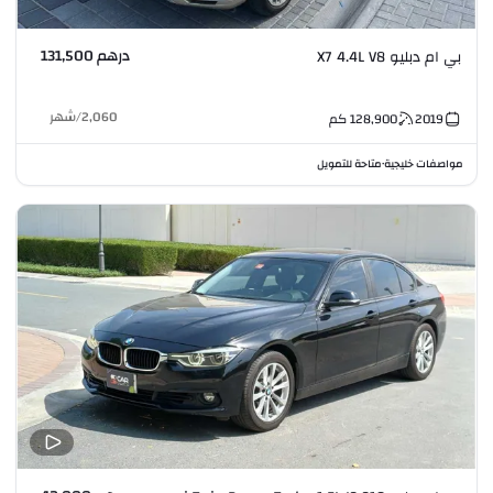
درهم 131,500
بي ام دبليو X7 4.4L V8
2,060
/
شهر
2019
128,900
كم
مواصفات خليجية
متاحة للتمويل
•