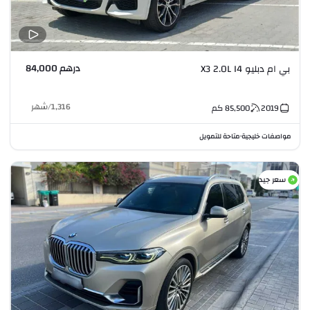
درهم 84,000
بي ام دبليو X3 2.0L I4
1,316
/
شهر
2019
85,500
كم
مواصفات خليجية
متاحة للتمويل
•
سعر جيد