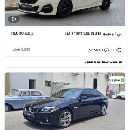
درهم 78,000
بي ام دبليو 218 i M SPORT 1.5L I3
1,222
/
شهر
2021
54,400
كم
مواصفات خليجية
متاحة للتمويل
•
سعر جيد