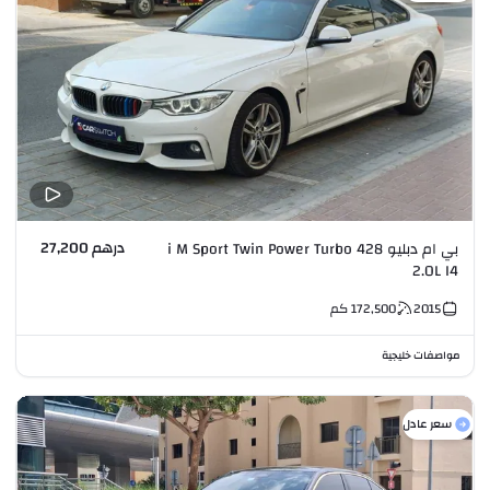
درهم 27,200
بي ام دبليو 428 i M Sport Twin Power Turbo
2.0L I4
2015
172,500
كم
مواصفات خليجية
سعر عادل