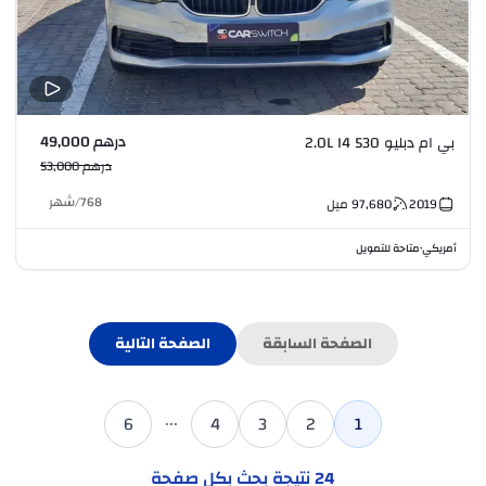
درهم 49,000
بي ام دبليو 530 2.0L I4
درهم 53,000
768
/
شهر
2019
97,680
ميل
أمريكي
متاحة للتمويل
•
الصفحة السابقة
الصفحة التالية
...
6
4
3
2
1
24
نتيجة بحث بكل صفحة