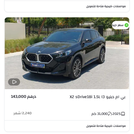
مواصفات خليجية
متاحة للتمويل
•
سعر جيد
درهم 143,000
بي ام دبليو X2 sDrive18i 1.5L I3
2,240
/
شهر
2025
31,000
كم
مواصفات خليجية
متاحة للتمويل
•