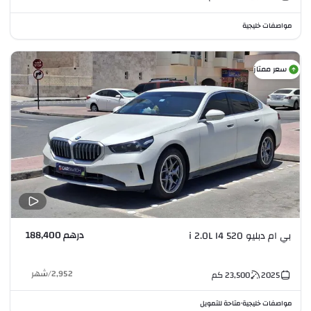
مواصفات خليجية
سعر ممتاز
درهم 188,400
بي ام دبليو 520 i 2.0L I4
2,952
/
شهر
2025
23,500
كم
مواصفات خليجية
متاحة للتمويل
•