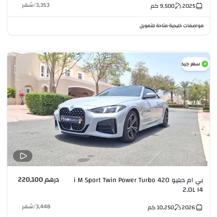
3,353
/
شهر
2025
9,500
كم
مواصفات خليجية
متاحة للتمويل
•
سعر جيد
درهم 220,100
بي ام دبليو 420 i M Sport Twin Power Turbo
2.0L I4
3,448
/
شهر
2026
10,250
كم