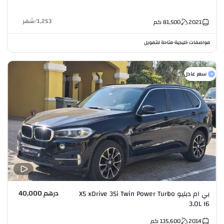
1,253
/
شهر
2021
81,500
كم
مواصفات خليجية
متاحة للتمويل
•
سعر عادل
درهم 40,000
بي ام دبليو X5 xDrive 35i Twin Power Turbo
3.0L I6
2014
135,600
كم