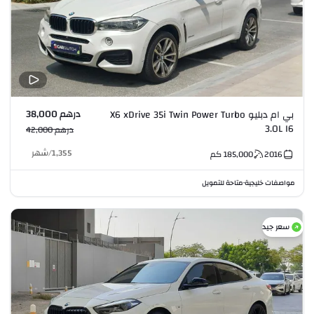
درهم 38,000
بي ام دبليو X6 xDrive 35i Twin Power Turbo
3.0L I6
درهم 42,000
1,355
/
شهر
2016
185,000
كم
مواصفات خليجية
متاحة للتمويل
•
سعر جيد