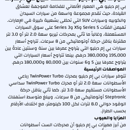
بي إم دبليو هي المعيار الألماني للفخامة الموجهة لعشاق
القيادة، حيث تقدم مجموعة واسعة من سيارات السيدان
والكوبيه وسيارات SUV التي تحظى بشعبية كبيرة في الإمارات.
تهيمن الفئات 5 Series وX5 و3 Series على سوق السيارات
المستعملة، وغالباً ما تأتي بمحركات تيربو سعة 2.0 لتر أو 3.0 لتر
مقترنة بناقل حركة أوتوماتيكي من 8 سرعات. تتراوح أسعار
سيارات بي إم دبليو التي يتراوح عمرها بين سنة وسنتين عادةً بين
195,000 و380,000 درهم، بينما تتراوح أسعار السيارات التي
يتراوح عمرها بين 5 و6 سنوات بين 80,000 و180,000 درهم.
المواصفات الرئيسية
تتوفر سيارات بي إم دبليو بمحرك TwinPower Turbo رباعي
الأسطوانات سعة 2.0 لتر أو محرك TwinPower Turbo سداسي
الأسطوانات مستقيم سعة 3.0 لتر. كما تأتي بناقل حركة
Steptronic أوتوماتيكي من 8 سرعات. ويبلغ متوسط استهلاك
الوقود حوالي 8.0 لترات لكل 100 كيلومتر، مع اختلاف الأرقام
بحسب الطراز.
المزايا والعيوب
من أبرز مميزات بي إم دبليو أن محركات الست أسطوانات