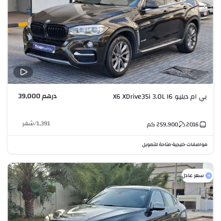
درهم 39,000
بي ام دبليو X6 XDrive35i 3.0L I6
1,391
/
شهر
2016
259,900
كم
مواصفات خليجية
متاحة للتمويل
•
سعر عادل