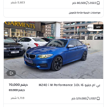
2,823
/
شهر
2022
80,500
كم
مواصفات خليجية
متاحة للتمويل
•
مميز
خصم %16
درهم 70,000
بي ام دبليو M240 i M Performance 3.0L I6
درهم 83,000
1,719
/
شهر
2017
129,000
كم