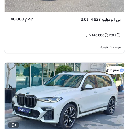
درهم 40,000
بي ام دبليو 528 i 2.0L I4
2015
140,000
كم
مواصفات خليجية
سعر عادل