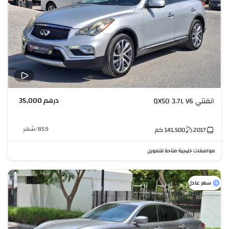
درهم 35,000
انفنتي QX50 3.7L V6
859
/
شهر
2017
141,500
كم
مواصفات خليجية
متاحة للتمويل
•
سعر عادل