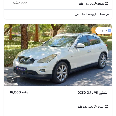
1,802
/
شهر
2023
44,700
كم
مواصفات خليجية
متاحة للتمويل
•
سعر عادل
درهم 18,000
انفنتي QX50 3.7L V6
2014
237,500
كم