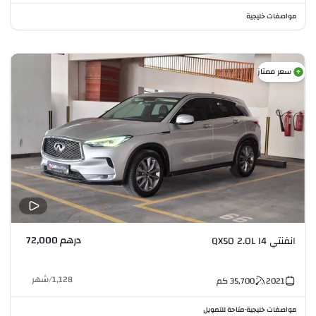
مواصفات خليجية
سعر ممتاز
درهم 72,000
انفنتي QX50 2.0L I4
1,128
/
شهر
2021
35,700
كم
مواصفات خليجية
متاحة للتمويل
•