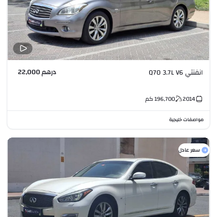
درهم 22,000
انفنتي Q70 3.7L V6
2014
196,700
كم
مواصفات خليجية
سعر عادل