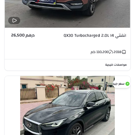
درهم 26,500
انفنتي QX30 Turbocharged 2.0L I4
2018
110,200
كم
مواصفات خليجية
سعر جيد