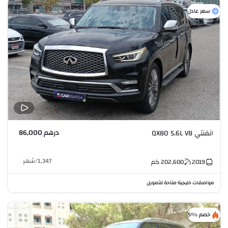
سعر عادل
درهم 86,000
انفنتي QX80 5.6L V8
1,347
/
شهر
2019
202,600
كم
مواصفات خليجية
متاحة للتمويل
•
خصم %5