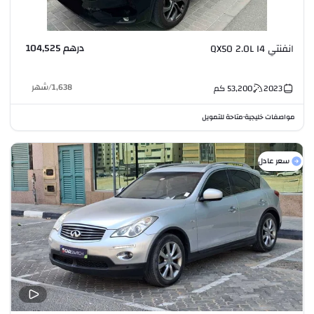
درهم 104,525
انفنتي QX50 2.0L I4
1,638
/
شهر
2023
53,200
كم
مواصفات خليجية
متاحة للتمويل
•
سعر عادل