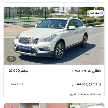
سعر عادل
درهم 27,000
انفنتي QX50 3.7L V6
963
/
شهر
2016
102,500
كم
مواصفات خليجية
متاحة للتمويل
•