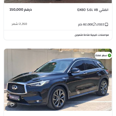
درهم 150,000
انفنتي QX80 5.6L V8
2,350
/
شهر
2022
82,000
كم
مواصفات خليجية
متاحة للتمويل
•
سعر ممتاز