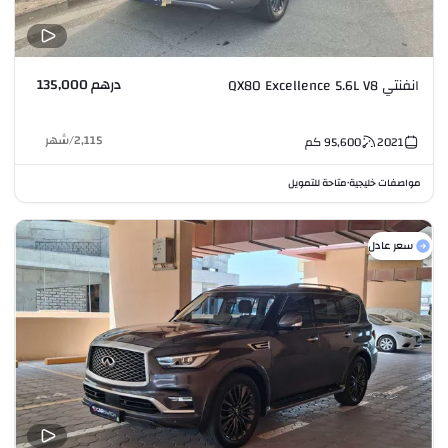
درهم 135,000
انفنتي QX80 Excellence 5.6L V8
2,115
/
شهر
2021
95,600
كم
مواصفات خليجية
متاحة للتمويل
•
سعر عادل