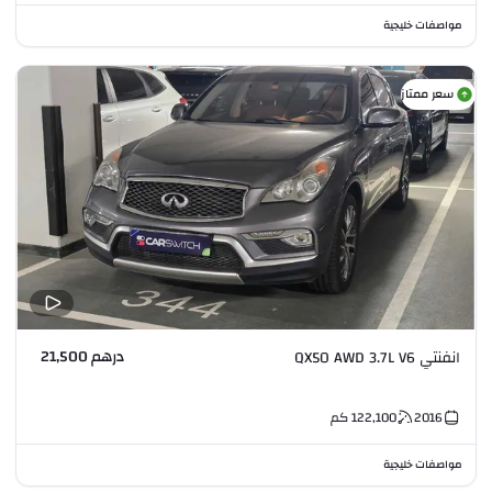
مواصفات خليجية
سعر ممتاز
درهم 21,500
انفنتي QX50 AWD 3.7L V6
2016
122,100
كم
مواصفات خليجية