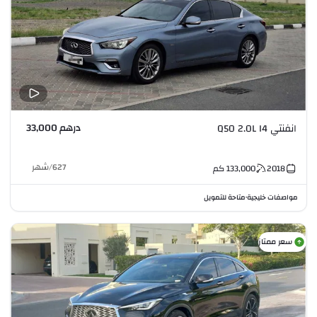
درهم 33,000
انفنتي Q50 2.0L I4
627
/
شهر
2018
133,000
كم
مواصفات خليجية
متاحة للتمويل
•
سعر ممتاز