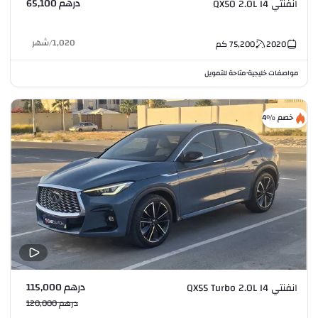
درهم 65,100
انفنتي QX50 2.0L I4
1,020
/
شهر
2020
75,200
كم
مواصفات خليجية
متاحة للتمويل
•
خصم %4
درهم 115,000
انفنتي QX55 Turbo 2.0L I4
درهم 120,000