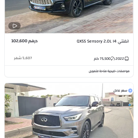
درهم 102,600
انفنتي QX55 Sensory 2.0L I4
1,607
/
شهر
2022
75,500
كم
مواصفات خليجية
متاحة للتمويل
•
سعر عادل