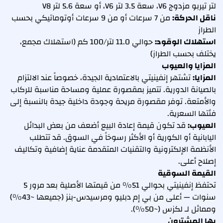
لتر تيربو مزدوج V6، سعة 3.5 لتر V6، أو سعة 5.6 لتر V8
ناقل الحركة:
من 7 سرعات أو من 9 سرعات أوتوماتيكي بحسب
الطراز
استهلاك الوقود:
حوالي 11.0 لتر/100 كم (استهلاك مجمع،
يختلف بحسب الطراز)
المزايا والعيوب
المزايا:
تشتهر إنفينيتي بالاعتمادية الجيدة، خصوصاً عند الالتزام
بالصيانة الدورية. تتميز بمقصورة عملية ومساحة مناسبة للركاب
والأمتعة. توفر مقصورة مريحة وجودة داخلية جيدة بالنسبة إلى
فئتها السعرية.
العيوب:
قد تكون قيمة إعادة البيع أضعف من بعض البدائل
اليابانية أو الكورية أو الأكثر رسوخاً في السوق. قد تتطلب
الأنظمة الإلكترونية والتقنيات المتقدمة عناية إضافية وتكاليف
إصلاح أعلى.
القيمة السوقية
تحتفظ إنفينيتي بحوالي 51% من قيمتها الأصلية بعد مرور 5
سنوات — أعلى من بي إم دبليو ومرسيدس-بنز (جميعها ~43%)
ومماثل لـ لكزس (~50%).
بها المشترون