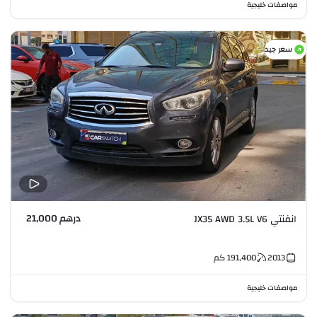
مواصفات خليجية
سعر جيد
درهم 21,000
انفنتي JX35 AWD 3.5L V6
2013
191,400
كم
مواصفات خليجية