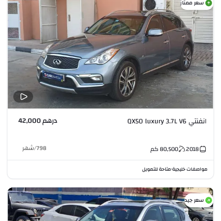
سعر ممتاز
درهم 42,000
انفنتي QX50 luxury 3.7L V6
798
/
شهر
2018
80,500
كم
مواصفات خليجية
متاحة للتمويل
•
سعر جيد