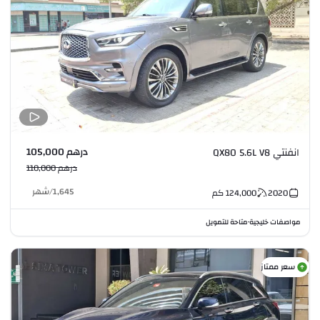
درهم 105,000
انفنتي QX80 5.6L V8
درهم 110,000
1,645
/
شهر
2020
124,000
كم
مواصفات خليجية
متاحة للتمويل
•
سعر ممتاز