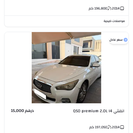
2014
196,800
كم
مواصفات خليجية
سعر عادل
درهم 15,000
انفنتي Q50 premium 2.0L I4
2014
197,050
كم