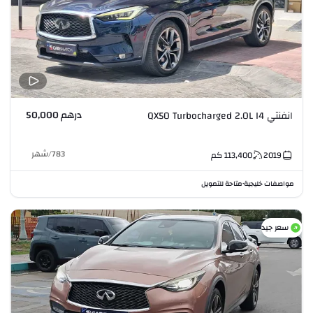
درهم 50,000
انفنتي QX50 Turbocharged 2.0L I4
783
/
شهر
2019
113,400
كم
مواصفات خليجية
متاحة للتمويل
•
سعر جيد