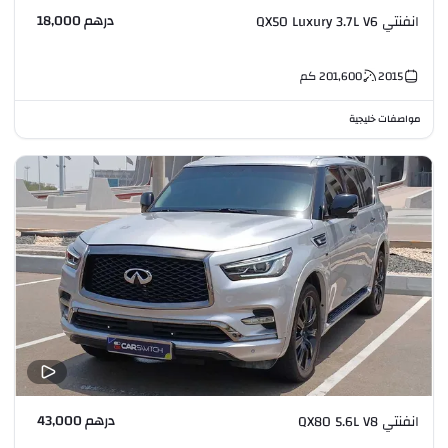
درهم 18,000
انفنتي QX50 Luxury 3.7L V6
2015
201,600
كم
مواصفات خليجية
درهم 43,000
انفنتي QX80 5.6L V8