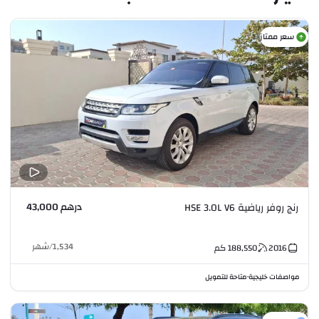
سعر ممتاز
درهم 43,000
رنج روفر رياضية HSE 3.0L V6
1,534
/
شهر
2016
188,550
كم
مواصفات خليجية
متاحة للتمويل
•