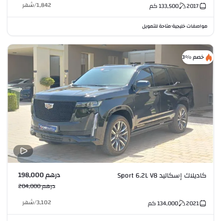
1,842
/
شهر
2017
133,500
كم
مواصفات خليجية
متاحة للتمويل
•
خصم %3
درهم 198,000
كاديلاك إسكاليد Sport 6.2L V8
درهم 204,000
3,102
/
شهر
2021
134,000
كم