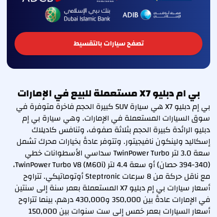
تصفح سيارات بالتقسيط
بي ام دبليو X7 مستعملة للبيع في الإمارات
بي إم دبليو X7 هي سيارة SUV كبيرة الحجم فاخرة متوفرة في
سوق السيارات المستعملة في الإمارات. وهي سيارة بي إم
دبليو الرائدة كبيرة الحجم بثلاثة صفوف، وتنافس كاديلاك
إسكاليد ولينكون نافيجيتور. وتتوفر عادةً بخيارات محرك تشمل
سعة 3.0 لتر TwinPower Turbo سداسي الأسطوانات خطي
(340-394 حصان) أو سعة 4.4 لتر TwinPower Turbo V8 (M60i)،
مع ناقل حركة من 8 سرعات Steptronic أوتوماتيكي. تتراوح
أسعار سيارات بي إم دبليو X7 المستعملة بعمر سنة إلى سنتين
في الإمارات عادةً بين 350,000 و430,000 درهم، بينما تتراوح
أسعار السيارات بعمر خمس إلى ست سنوات بين 150,000