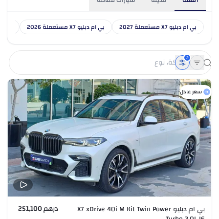
السنة
مدينة
سيارات مماثلة
بي ام دبليو X7 مستعملة 2027
بي ام دبليو X7 مستعملة 2026
بي ام دبليو 
2
سعر عادل
درهم 251,100
بي ام دبليو X7 xDrive 40i M Kit Twin Power