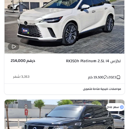
درهم 214,000
لكزس RX350h Platinum 2.5L I4
3,353
/
شهر
2023
19,500
كم
مواصفات خليجية
متاحة للتمويل
•
سعر عادل