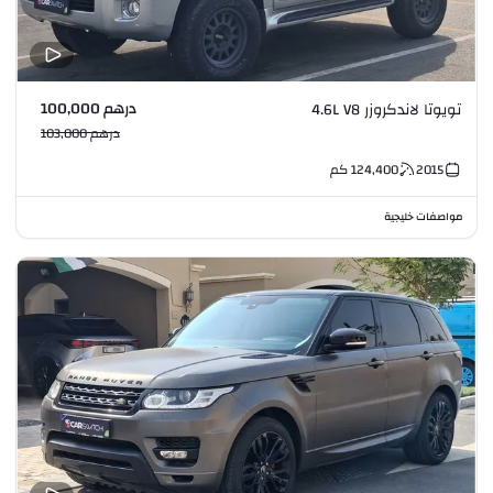
درهم 100,000
تويوتا لاندكروزر 4.6L V8
درهم 103,000
2015
124,400
كم
مواصفات خليجية