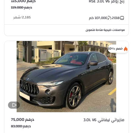
درهم 115,000
رنج روفر HSE 3.0L V6
درهم 119,000
2,185
/
شهر
2018
107,000
كم
مواصفات خليجية
متاحة للتمويل
•
خصم %10
درهم 75,000
مازيراتي ليفانتي 3.0L V6
درهم 83,000