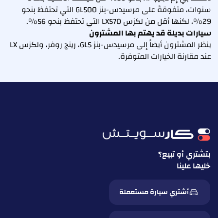
سنوات، متفوقةً على مرسيدس-بنز GL500 التي تحتفظ بنحو
29%، لكنها أقل من لكزس LX570 التي تحتفظ بنحو 56%.
سيارات بديلة قد يهتم بها المشترون
ينظر المشترون أيضاً إلى مرسيدس-بنز GLS، رينج روفر، ولكزس LX
عند مقارنة الخيارات المتوفرة.
بتشتري أو تبيع؟
خليها علينا
أشتري سيارة مستعملة