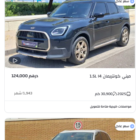
سعر عادل
درهم 124,000
ميني كونتريمان 1.5L I4
1,943
/
شهر
2025
30,900
كم
مواصفات خليجية
متاحة للتمويل
•
سعر عادل