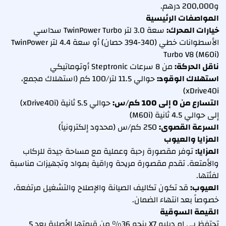
و200,000 درهم.
المواصفات الرئيسية
خيارات المحرك:
سعة 3.0 لتر TwinPower Turbo سداسي
الأسطوانات خطي (340-394 حصان) أو سعة 4.4 لتر TwinPower
Turbo V8 (M60i)
ناقل الحركة:
من 8 سرعات Steptronic أوتوماتيكي
استهلاك الوقود:
حوالي 11.5 لتر/100 كم (استهلاك مجمع،
xDrive40i)
التسارع من 0 إلى 100 كم/س:
حوالي 5.5 ثانية (xDrive40i)
إلى حوالي 4.5 ثانية (M60i)
السرعة القصوى:
250 كم/س (محدود إلكترونياً)
المزايا والعيوب
المزايا:
توفر مقصورة رحبة وعملية مع مساحة جيدة للركاب
والأمتعة. تقدم مقصورة مريحة وراقية بمواد وتجهيزات مناسبة
لفئتها.
العيوب:
قد تكون تكاليف الصيانة والإصلاح والتشغيل مرتفعة،
خصوصاً بعد انتهاء الضمان.
القيمة السوقية
تحتفظ بي إم دبليو X7 بنحو 36% من قيمتها الأصلية بعد 5