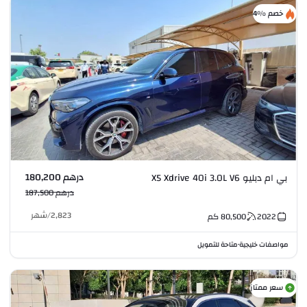
خصم %4
درهم 180,200
بي ام دبليو X5 Xdrive 40i 3.0L V6
درهم 187,500
2,823
/
شهر
2022
80,500
كم
مواصفات خليجية
متاحة للتمويل
•
سعر ممتاز