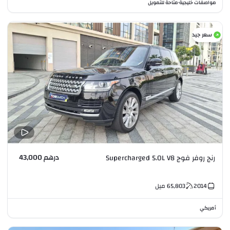
مواصفات خليجية
متاحة للتمويل
•
سعر جيد
درهم 43,000
رنج روفر فوج Supercharged 5.0L V8
2014
65,803
ميل
أمريكي