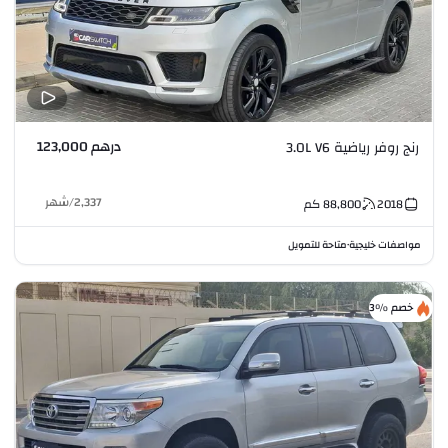
درهم 123,000
رنج روفر رياضية 3.0L V6
2,337
/
شهر
2018
88,800
كم
مواصفات خليجية
متاحة للتمويل
•
خصم %3