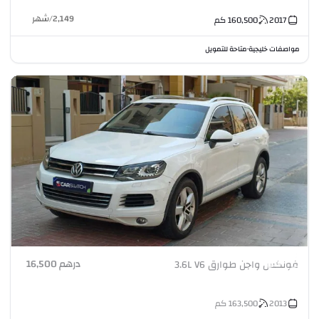
2,149
/
شهر
2017
160,500
كم
مواصفات خليجية
متاحة للتمويل
•
درهم 16,500
فولكس واجن طوارق 3.6L V6
2013
163,500
كم