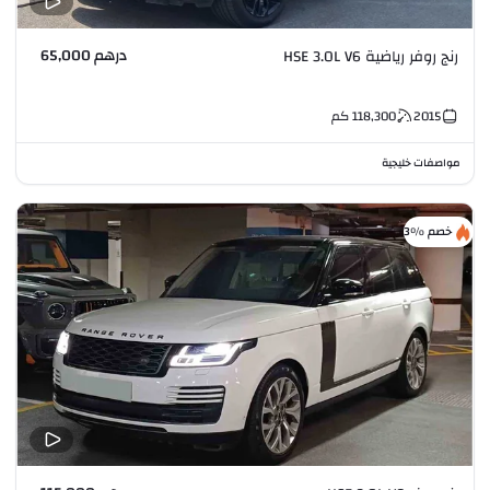
درهم 65,000
رنج روفر رياضية HSE 3.0L V6
2015
118,300
كم
مواصفات خليجية
خصم %3