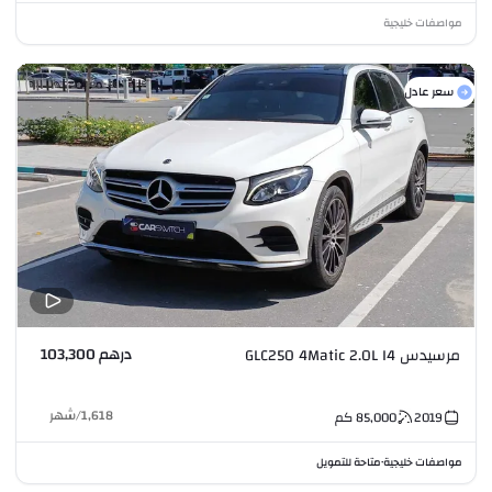
مواصفات خليجية
سعر عادل
درهم 103,300
مرسيدس GLC250 4Matic 2.0L I4
1,618
/
شهر
2019
85,000
كم
مواصفات خليجية
متاحة للتمويل
•