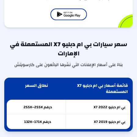
سعر سيارات بي ام دبليو X7 المستعملة في
الإمارات
بناءً على أسعار الإعلانات التي نشرها البائعون على كارسويتش
قائمة أسعار بي ام دبليو X7
نطاق السعر
المستعملة
بي ام دبليو
2022
X7
درهم 255K–255K
بي ام دبليو
2019
X7
درهم 132K–171K