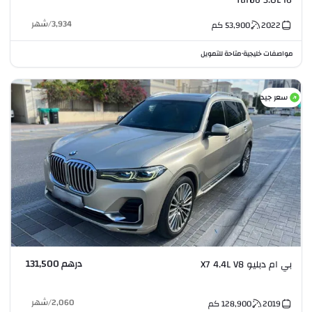
Turbo 3.0L I6
3,934
/
شهر
2022
53,900
كم
مواصفات خليجية
متاحة للتمويل
•
سعر جيد
درهم 131,500
بي ام دبليو X7 4.4L V8
2,060
/
شهر
2019
128,900
كم