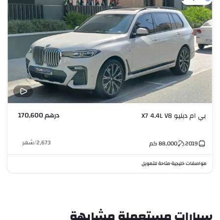
درهم 170,600
بي ام دبليو X7 4.4L V8
2,673
/
شهر
2019
88,000
كم
مواصفات خليجية
متاحة للتمويل
•
سيارات مستعملة مشابهة