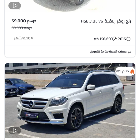
درهم 59,000
رنج روفر رياضية HSE 3.0L V6
درهم 63,500
2,104
/
شهر
2016
156,600
كم
مواصفات خليجية
متاحة للتمويل
•
خصم %5