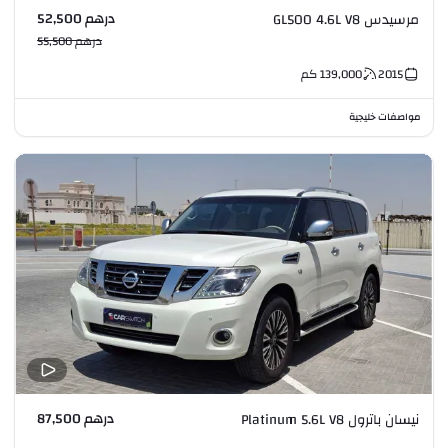
درهم 52,500
مرسيدس GL500 4.6L V8
درهم 55,500
2015
139,000
كم
مواصفات خليجية
درهم 87,500
نيسان باترول Platinum 5.6L V8