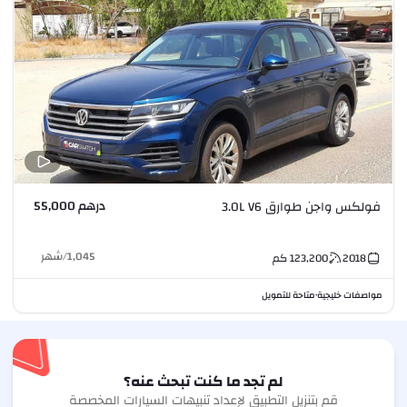
درهم 55,000
فولكس واجن طوارق 3.0L V6
1,045
/
شهر
2018
123,200
كم
مواصفات خليجية
متاحة للتمويل
•
لم تجد ما كنت تبحث عنه؟
قم بتنزيل التطبيق لإعداد تنبيهات السيارات المخصصة