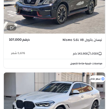
درهم 107,000
نيسان باترول Nismo 5.6L V8
1,676
/
شهر
2019
143,900
كم
مواصفات خليجية
متاحة للتمويل
•
سعر عادل