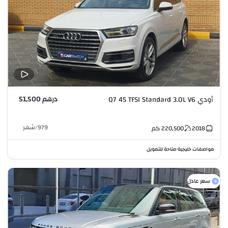
درهم 51,500
أودي Q7 45 TFSI Standard 3.0L V6
979
/
شهر
2018
220,500
كم
مواصفات خليجية
متاحة للتمويل
•
سعر عادل