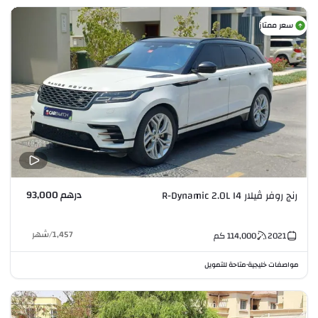
سعر ممتاز
درهم 93,000
رنج روفر ڤيلار R-Dynamic 2.0L I4
1,457
/
شهر
2021
114,000
كم
مواصفات خليجية
متاحة للتمويل
•