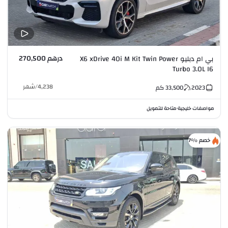
درهم 270,500
بي ام دبليو X6 xDrive 40i M Kit Twin Power
Turbo 3.0L I6
4,238
/
شهر
2023
33,500
كم
مواصفات خليجية
متاحة للتمويل
•
خصم %7