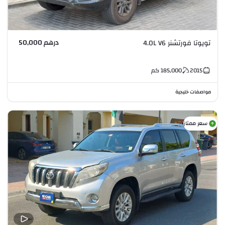
درهم 50,000
تويوتا فورتشنر 4.0L V6
2015
185,000
كم
مواصفات خليجية
سعر ممتاز