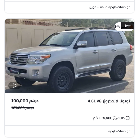
مواصفات خليجية
متاحة للتمويل
•
مميز
خصم %3
درهم 100,000
تويوتا لاندكروزر 4.6L V8
درهم 103,000
2015
124,400
كم
مواصفات خليجية