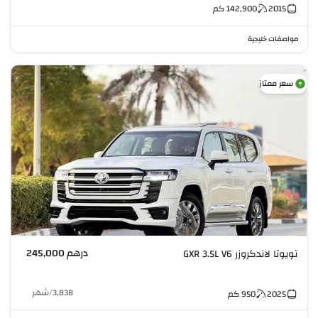
2015
142,900
كم
مواصفات خليجية
سعر ممتاز
درهم 245,000
تويوتا لاندكروزر GXR 3.5L V6
3,838
/
شهر
2025
950
كم