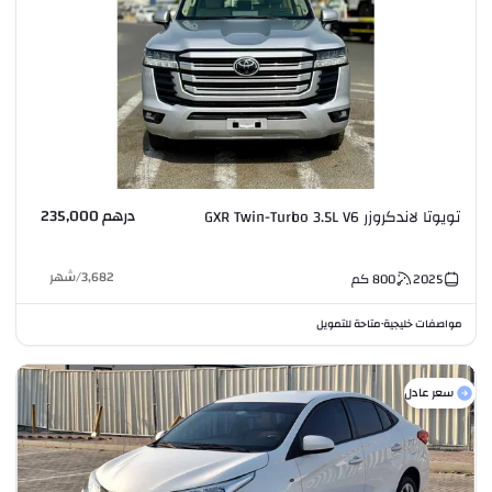
درهم 235,000
تويوتا لاندكروزر GXR Twin-Turbo 3.5L V6
3,682
/
شهر
2025
800
كم
مواصفات خليجية
متاحة للتمويل
•
سعر عادل