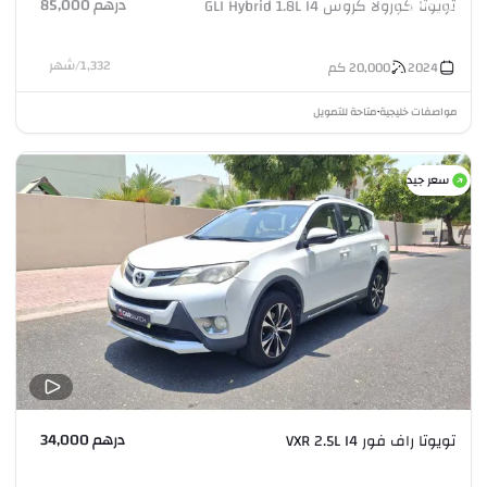
درهم 85,000
تويوتا كورولا كروس GLI Hybrid 1.8L I4
1,332
/
شهر
2024
20,000
كم
مواصفات خليجية
متاحة للتمويل
•
سعر جيد
درهم 34,000
تويوتا راف فور VXR 2.5L I4