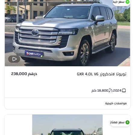
سعر جيد
درهم 238,000
تويوتا لاندكروزر GXR 4.0L V6
2024
18,800
كم
مواصفات خليجية
سعر ممتاز