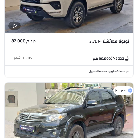
درهم 82,000
تويوتا فورتشنر 2.7L I4
1,285
/
شهر
2022
88,900
كم
مواصفات خليجية
متاحة للتمويل
•
سعر عادل