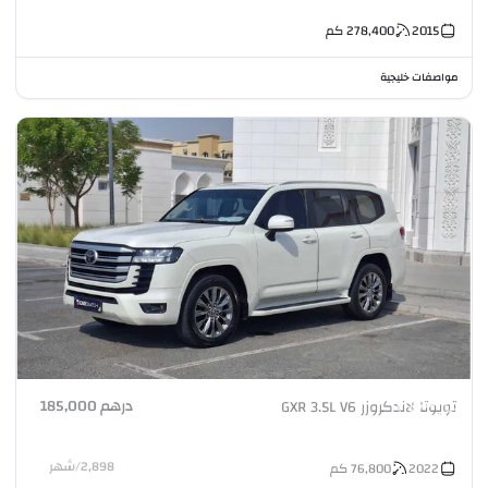
2015
278,400
كم
مواصفات خليجية
درهم 185,000
تويوتا لاندكروزر GXR 3.5L V6
2,898
/
شهر
2022
76,800
كم