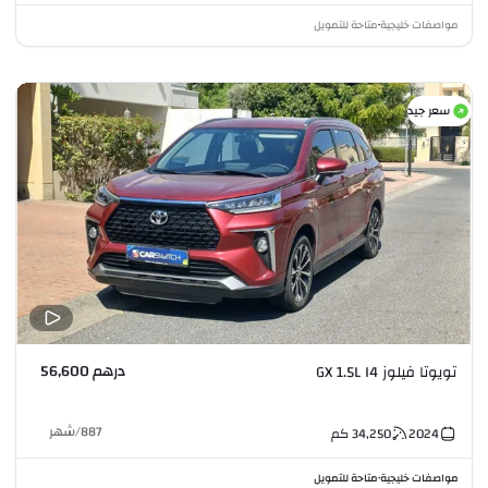
مواصفات خليجية
متاحة للتمويل
•
سعر جيد
درهم 56,600
تويوتا فيلوز GX 1.5L I4
887
/
شهر
2024
34,250
كم
مواصفات خليجية
متاحة للتمويل
•