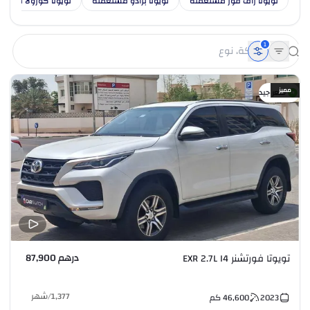
تويوتا راف فور مستعملة
تويوتا برادو مستعملة
تويوتا كورولا مستع
1
مميز
سعر جيد
درهم 87,900
تويوتا فورتشنر EXR 2.7L I4
1,377
/
شهر
2023
46,600
كم