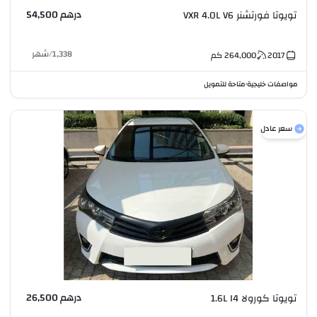
درهم 54,500
تويوتا فورتشنر VXR 4.0L V6
1,338
/
شهر
2017
264,000
كم
مواصفات خليجية
متاحة للتمويل
•
سعر عادل
درهم 26,500
تويوتا كورولا 1.6L I4