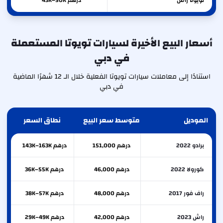
تويوتا
راش
درهم 43K–50K
أسعار البيع الأخيرة لسيارات تويوتا المستعملة
في دبي
استنادًا إلى معاملات سيارات تويوتا الفعلية خلال الـ 12 شهرًا الماضية
في دبي
الموديل
متوسط سعر البيع
نطاق السعر
برادو 2022
درهم 151,000
درهم 143K–163K
كورولا 2022
درهم 46,000
درهم 36K–55K
راف فور 2017
درهم 48,000
درهم 38K–57K
راش 2023
درهم 42,000
درهم 29K–49K