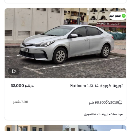
سعر جيد
درهم 32,000
تويوتا كورولا Platinum 1.6L I4
608
/
شهر
2018
98,300
كم
مواصفات خليجية
متاحة للتمويل
•