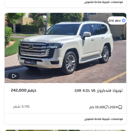
مواصفات خليجية
متاحة للتمويل
•
سعر عادل
درهم 242,000
تويوتا لاندكروزر GXR 4.0L V6
3,791
/
شهر
2024
19,100
كم
مواصفات خليجية
متاحة للتمويل
•