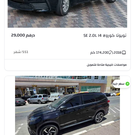
درهم 29,000
تويوتا كورولا SE 2.0L I4
551
/
شهر
2018
174,200
كم
مواصفات خليجية
متاحة للتمويل
•
سعر جيد