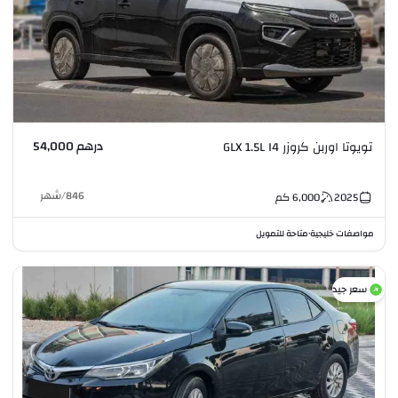
درهم 54,000
تويوتا اوربن كروزر GLX 1.5L I4
846
/
شهر
2025
6,000
كم
مواصفات خليجية
متاحة للتمويل
•
سعر جيد