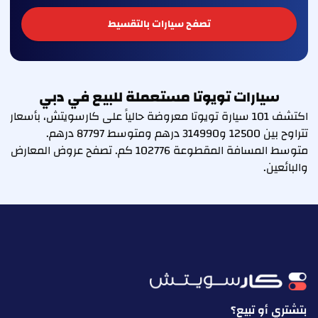
تصفح سيارات بالتقسيط
سيارات تويوتا مستعملة للبيع في دبي
اكتشف 101 سيارة تويوتا معروضة حالياً على كارسويتش، بأسعار
تتراوح بين 12500 و314990 درهم ومتوسط 87797 درهم.
متوسط المسافة المقطوعة 102776 كم. تصفح عروض المعارض
والبائعين.
بتشتري أو تبيع؟