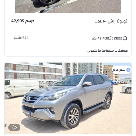
درهم 42,995
تويوتا راش 1.5L I4
674
/
شهر
2022
42,400
كم
مواصفات خليجية
متاحة للتمويل
•
سعر عادل