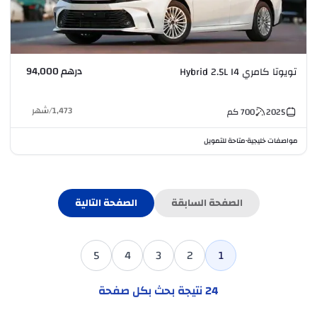
درهم 94,000
تويوتا كامري Hybrid 2.5L I4
1,473
/
شهر
2025
700
كم
مواصفات خليجية
متاحة للتمويل
•
الصفحة السابقة
الصفحة التالية
5
4
3
2
1
24
نتيجة بحث بكل صفحة