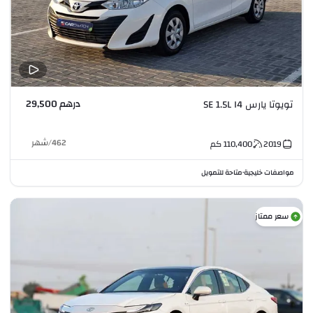
درهم 29,500
تويوتا يارس SE 1.5L I4
462
/
شهر
2019
110,400
كم
مواصفات خليجية
متاحة للتمويل
•
سعر ممتاز