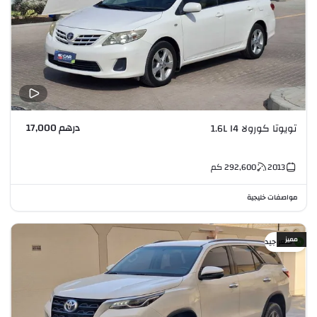
درهم 17,000
تويوتا كورولا 1.6L I4
2013
292,600
كم
مواصفات خليجية
مميز
سعر جيد