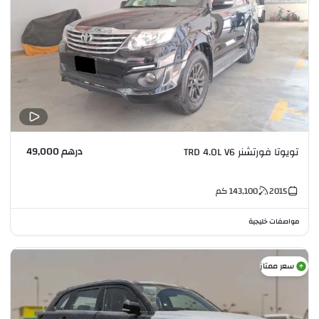
درهم 49,000
تويوتا فورتشنر TRD 4.0L V6
2015
143,100
كم
مواصفات خليجية
سعر ممتاز