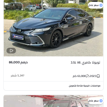
سعر عادل
درهم 86,000
تويوتا كامري 3.5L V6
1,347
/
شهر
2023
61,000
كم
مواصفات خليجية
متاحة للتمويل
•
سعر عادل