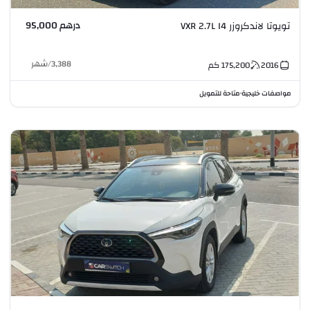
درهم 95,000
تويوتا لاندكروزر VXR 2.7L I4
3,388
/
شهر
2016
175,200
كم
مواصفات خليجية
متاحة للتمويل
•