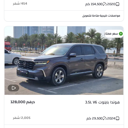
454
/
شهر
2020
154,500
كم
مواصفات خليجية
متاحة للتمويل
•
سعر ممتاز
درهم 128,000
هوندا بايلوت 3.5L V6
2,005
/
شهر
2024
29,500
كم