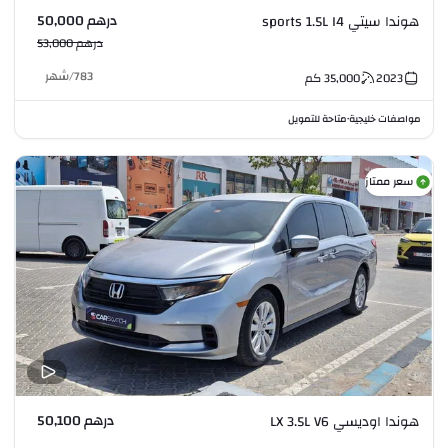
درهم 50,000
هوندا سيتي sports 1.5L I4
درهم 53,000
783
/
شهر
2023
35,000
كم
مواصفات خليجية
متاحة للتمويل
•
سعر ممتاز
درهم 50,100
هوندا اوديسي LX 3.5L V6