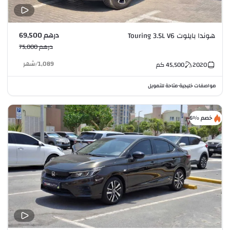
درهم 69,500
هوندا بايلوت Touring 3.5L V6
درهم 75,000
1,089
/
شهر
2020
45,500
كم
مواصفات خليجية
متاحة للتمويل
•
خصم %6