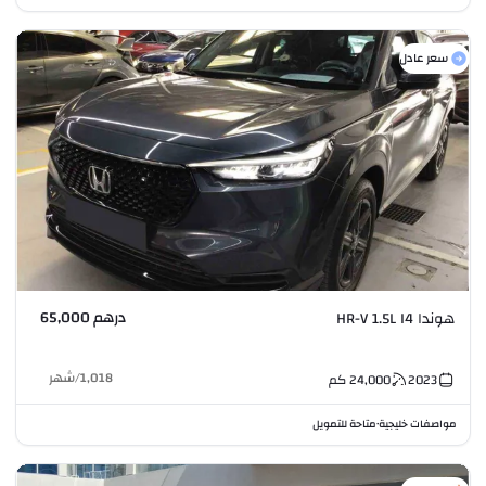
سعر عادل
درهم 65,000
هوندا HR-V 1.5L I4
1,018
/
شهر
2023
24,000
كم
مواصفات خليجية
متاحة للتمويل
•