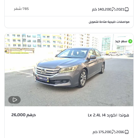
785
/
شهر
2021
140,200
كم
مواصفات خليجية
متاحة للتمويل
•
سعر جيد
درهم 26,000
هوندا اكورد Lx 2.4L I4
2016
175,200
كم