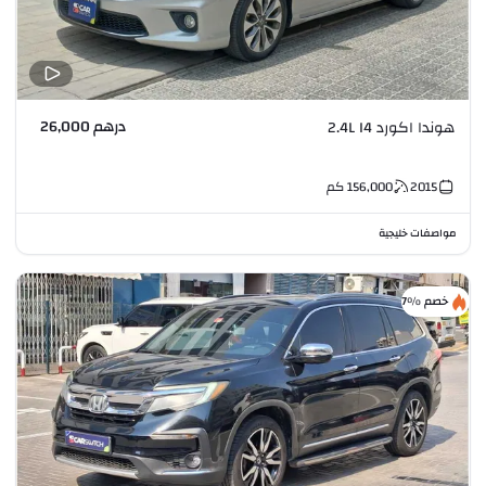
درهم 26,000
هوندا اكورد 2.4L I4
2015
156,000
كم
مواصفات خليجية
خصم %7