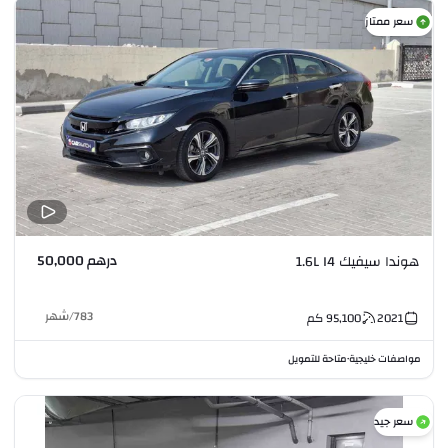
سعر ممتاز
درهم 50,000
هوندا سيفيك 1.6L I4
783
/
شهر
2021
95,100
كم
مواصفات خليجية
متاحة للتمويل
•
سعر جيد