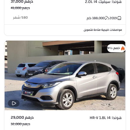
درهم 37,000
هوندا سيفيك 2.0L I4
درهم 41,000
580
/
شهر
2019
188,000
كم
مواصفات خليجية
متاحة للتمويل
•
خصم %9
درهم 29,000
هوندا HR-V 1.8L I4
درهم 32,000