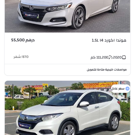
درهم 55,500
هوندا اكورد 1.5L I4
870
/
شهر
2020
111,200
كم
مواصفات خليجية
متاحة للتمويل
•
سعر عادل