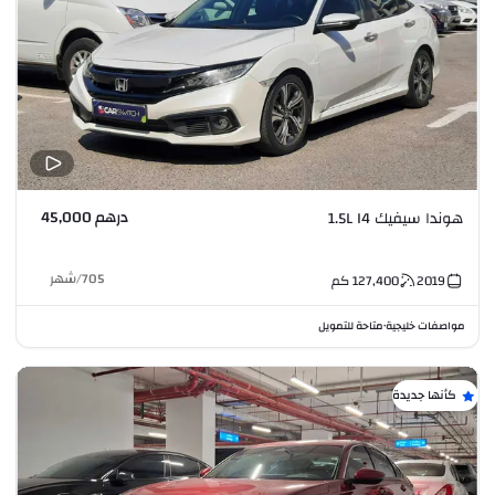
درهم 45,000
هوندا سيفيك 1.5L I4
705
/
شهر
2019
127,400
كم
مواصفات خليجية
متاحة للتمويل
•
كأنها جديدة