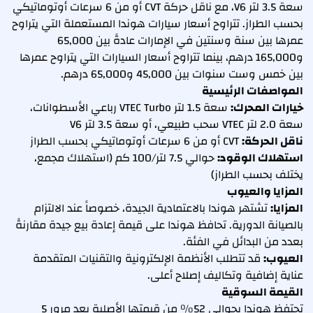
سعة 3.5 لتر V6، مع ناقل حركة CVT أو من 6 سرعات أوتوماتيكي
بحسب الطراز. تتراوح أسعار سيارات هوندا المستعملة التي يتراوح
عمرها بين سنة وسنتين في الإمارات عادةً بين 65,000
و165,000 درهم، بينما تتراوح أسعار السيارات التي يتراوح عمرها
بين خمس وست سنوات بين 45,000 و65,000 درهم.
المواصفات الرئيسية
خيارات المحرك:
سعة 1.5 لتر VTEC Turbo رباعي الأسطوانات،
سعة 2.0 لتر VTEC سحب طبيعي، أو سعة 3.5 لتر V6
ناقل الحركة:
CVT أو من 6 سرعات أوتوماتيكي بحسب الطراز
استهلاك الوقود:
حوالي 7.5 لتر/100 كم (استهلاك مجمع،
يختلف بحسب الطراز)
المزايا والعيوب
المزايا:
تشتهر هوندا بالاعتمادية الجيدة، خصوصاً عند الالتزام
بالصيانة الدورية. تحافظ هوندا على قيمة إعادة بيع جيدة مقارنةً
بعدد من البدائل في الفئة.
العيوب:
قد تتطلب الأنظمة الإلكترونية والتقنيات المتقدمة
عناية إضافية وتكاليف إصلاح أعلى.
القيمة السوقية
تحتفظ هوندا بحوالي 52% من قيمتها الأصلية بعد مرور 5