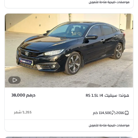
مواصفات خليجية
متاحة للتمويل
•
درهم 38,000
هوندا سيفيك RS 1.5L I4
1,355
/
شهر
2016
114,500
كم
مواصفات خليجية
متاحة للتمويل
•