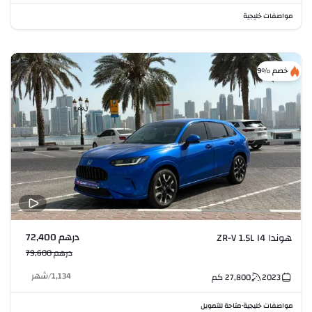
مواصفات خليجية
خصم %9
درهم 72,400
هوندا ZR-V 1.5L I4
درهم 79,600
1,134
/
شهر
2023
27,800
كم
مواصفات خليجية
متاحة للتمويل
•