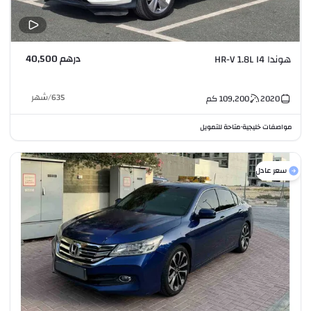
درهم 40,500
هوندا HR-V 1.8L I4
635
/
شهر
2020
109,200
كم
مواصفات خليجية
متاحة للتمويل
•
سعر عادل