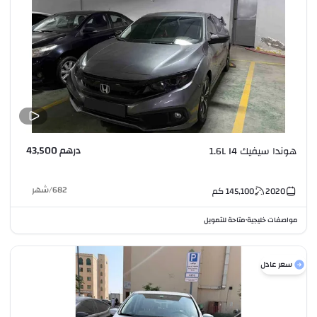
درهم 43,500
هوندا سيفيك 1.6L I4
682
/
شهر
2020
145,100
كم
مواصفات خليجية
متاحة للتمويل
•
سعر عادل