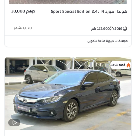
درهم 30,000
هوندا اكورد Sport Special Edition 2.4L I4
1,070
/
شهر
2016
173,600
كم
مواصفات خليجية
متاحة للتمويل
•
خصم %10