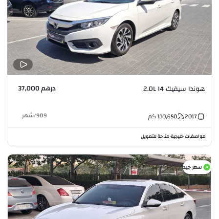
درهم 37,000
هوندا سيفيك 2.0L I4
909
/
شهر
2017
110,650
كم
مواصفات خليجية
متاحة للتمويل
•
سعر جيد