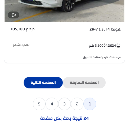
درهم 105,100
هوندا ZR-V 1.5L I4
1,647
/
شهر
2024
6,500
كم
مواصفات خليجية
متاحة للتمويل
•
الصفحة السابقة
الصفحة التالية
5
4
3
2
1
24
نتيجة بحث بكل صفحة