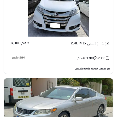
درهم 37,300
هوندا اوديسي جا 2.4L I4
584
/
شهر
2020
483,700
كم
مواصفات خليجية
متاحة للتمويل
•