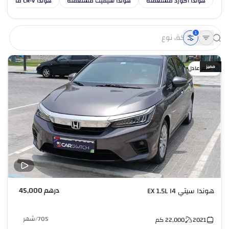
هوندا اكورد مستعملة
هوندا سيفيك مستعملة
هوندا CR-V مستعملة
1
مميز
سعر عادل
درهم 45,000
هوندا سيتي EX 1.5L I4
705
/
شهر
2021
22,000
كم