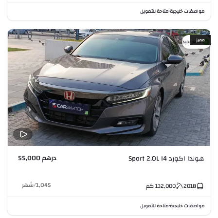
مواصفات خليجية
متاحة للتمويل
•
مميز
سعر جيد
درهم 55,000
هوندا اكورد Sport 2.0L I4
1,045
/
شهر
2018
132,000
كم
مواصفات خليجية
متاحة للتمويل
•