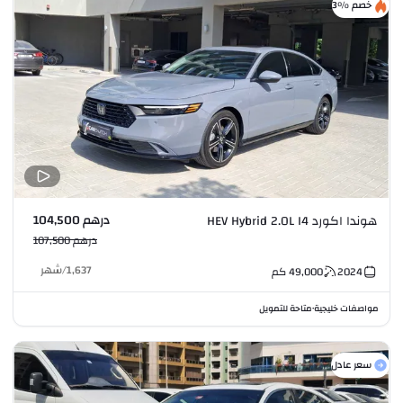
خصم %3
درهم 104,500
هوندا اكورد HEV Hybrid 2.0L I4
درهم 107,500
1,637
/
شهر
2024
49,000
كم
مواصفات خليجية
متاحة للتمويل
•
سعر عادل