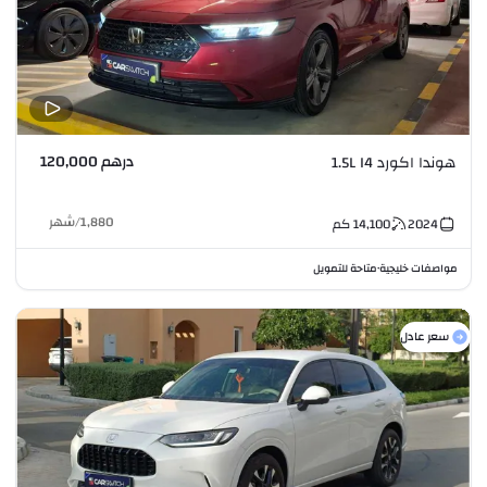
درهم 120,000
هوندا اكورد 1.5L I4
1,880
/
شهر
2024
14,100
كم
مواصفات خليجية
متاحة للتمويل
•
سعر عادل