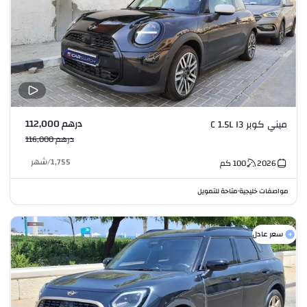
درهم 112,000
ميني كوبر C 1.5L I3
درهم 116,000
1,755
/
شهر
2026
100
كم
مواصفات خليجية
متاحة للتمويل
•
سعر عادل