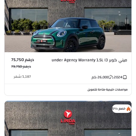
درهم 75,750
ميني كوبر under Agency Warranty 1.5L I3
درهم 79,750
1,187
/
شهر
2024
26,000
كم
مواصفات خليجية
متاحة للتمويل
•
خصم %5