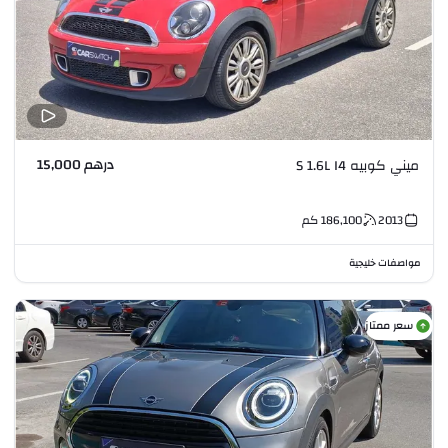
درهم 15,000
ميني كوبيه S 1.6L I4
2013
186,100
كم
مواصفات خليجية
سعر ممتاز