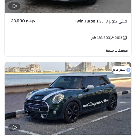
درهم 23,000
ميني كوبر Twin Turbo 1.5L I3
2017
183,600
كم
مواصفات خليجية
سعر عادل