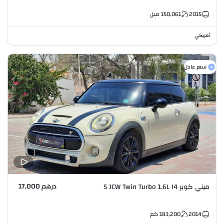
2015
150,061
ميل
أمريكي
سعر عادل
درهم 17,000
ميني كوبر S JCW Twin Turbo 1.6L I4
2014
183,200
كم