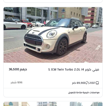
درهم 36,500
ميني كوبر S JCW Twin Turbo 2.0L I4
896
/
شهر
2017
89,900
كم
مواصفات خليجية
متاحة للتمويل
•