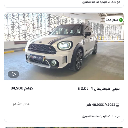
مواصفات خليجية
متاحة للتمويل
•
سعر ممتاز
درهم 84,500
ميني كونتريمان S 2.0L I4
1,324
/
شهر
2023
48,900
كم
مواصفات خليجية
متاحة للتمويل
•