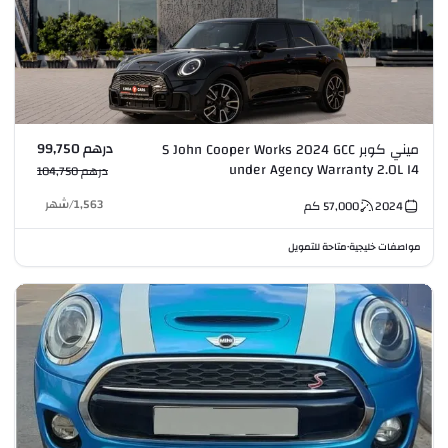
درهم 99,750
ميني كوبر S John Cooper Works 2024 GCC
under Agency Warranty 2.0L I4
درهم 104,750
1,563
/
شهر
2024
57,000
كم
مواصفات خليجية
متاحة للتمويل
•