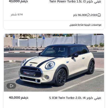
درهم 43,000
ميني كوبر Twin Power Turbo 1.5L I3
674
/
شهر
2019
96,000
كم
مواصفات خليجية
متاحة للتمويل
•
درهم 40,000
ميني كوبر S JCW Twin Turbo 2.0L I4