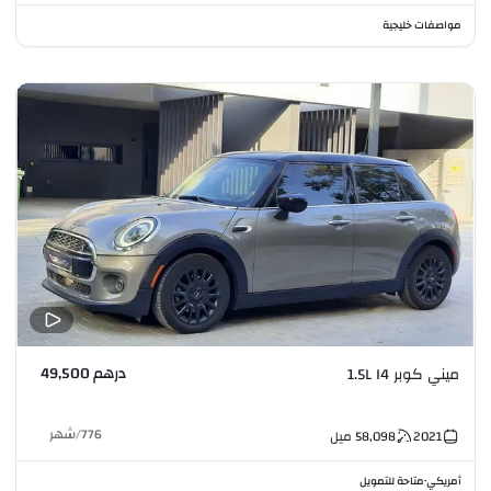
مواصفات خليجية
درهم 49,500
ميني كوبر 1.5L I4
776
/
شهر
2021
58,098
ميل
أمريكي
متاحة للتمويل
•