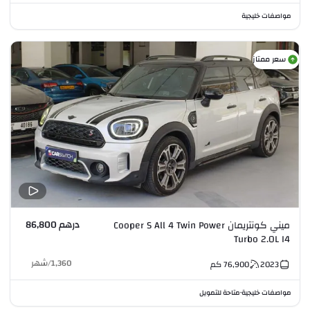
مواصفات خليجية
سعر ممتاز
درهم 86,800
ميني كونتريمان Cooper S All 4 Twin Power
Turbo 2.0L I4
1,360
/
شهر
2023
76,900
كم
مواصفات خليجية
متاحة للتمويل
•