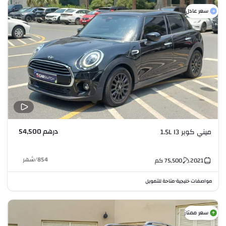
سعر عادل
درهم 54,500
ميني كوبر 1.5L I3
854
/
شهر
2021
75,500
كم
مواصفات خليجية
متاحة للتمويل
•
سعر ممتاز