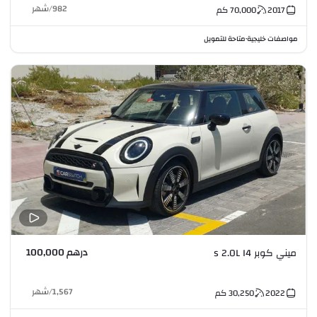
982
/
شهر
2017
70,000
كم
مواصفات خليجية
متاحة للتمويل
•
درهم 100,000
ميني كوبر s 2.0L I4
1,567
/
شهر
2022
30,250
كم