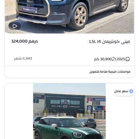
درهم 124,000
ميني كونتريمان 1.5L I4
1,943
/
شهر
2025
30,900
كم
مواصفات خليجية
متاحة للتمويل
•
سعر عادل