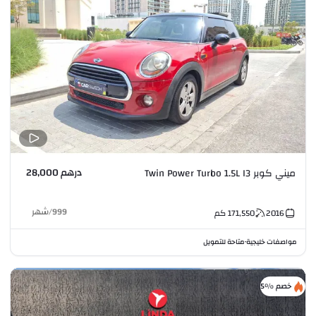
درهم 28,000
ميني كوبر Twin Power Turbo 1.5L I3
999
/
شهر
2016
171,550
كم
مواصفات خليجية
متاحة للتمويل
•
خصم %5