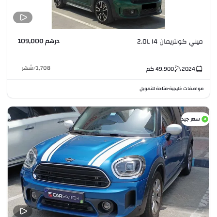
درهم 109,000
ميني كونتريمان 2.0L I4
1,708
/
شهر
2024
49,900
كم
مواصفات خليجية
متاحة للتمويل
•
سعر جيد