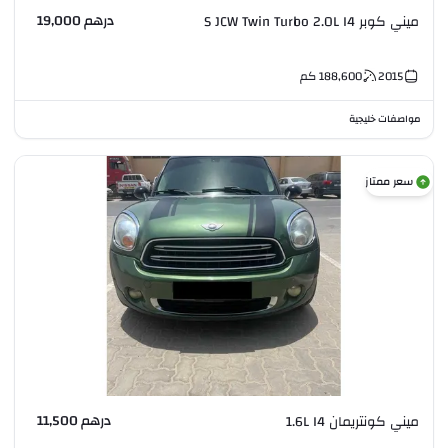
درهم 19,000
ميني كوبر S JCW Twin Turbo 2.0L I4
2015
188,600
كم
مواصفات خليجية
سعر ممتاز
درهم 11,500
ميني كونتريمان 1.6L I4