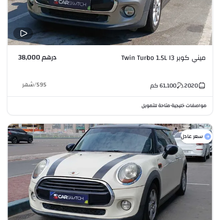
درهم 38,000
ميني كوبر Twin Turbo 1.5L I3
595
/
شهر
2020
61,100
كم
مواصفات خليجية
متاحة للتمويل
•
سعر عادل