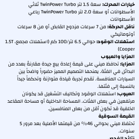
خيارات المحرك:
سعة 1.5 لتر TwinPower Turbo ثلاثي
الأسطوانات أو سعة 2.0 لتر TwinPower Turbo رباعي
الأسطوانات
ناقل الحركة:
من 7 سرعات مزدوج القابض أو من 8 سرعات
أوتوماتيكي
استهلاك الوقود:
حوالي 6.5 لتر/100 كم (استهلاك مجمع، 1.5T
Cooper)
المزايا والعيوب
المزايا:
تحافظ ميني على قيمة إعادة بيع جيدة مقارنةً بعدد من
البدائل في الفئة. يمنحها التصميم المميز حضوراً واضحاً بين
السيارات المنافسة. تقدم تجربة قيادة متوازنة وتحكماً جيداً
بالنسبة إلى فئتها.
العيوب:
استهلاك الوقود وتكاليف التشغيل قد يكونان
مرتفعين في بعض الفئات. المساحة الداخلية أو مساحة المقاعد
الخلفية قد تكون أقل من بعض المنافسين.
القيمة السوقية
تحتفظ ميني بحوالي 46% من قيمتها الأصلية بعد مرور 5
سنوات.
نتائج الفحص