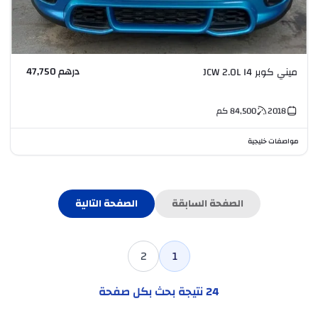
درهم 47,750
ميني كوبر JCW 2.0L I4
2018
84,500
كم
مواصفات خليجية
الصفحة السابقة
الصفحة التالية
2
1
24
نتيجة بحث بكل صفحة