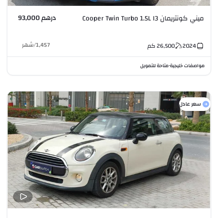
درهم 93,000
ميني كونتريمان Cooper Twin Turbo 1.5L I3
1,457
/
شهر
2024
26,500
كم
مواصفات خليجية
متاحة للتمويل
•
سعر عادل