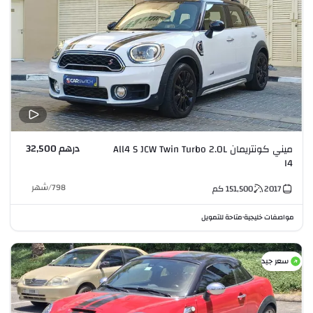
درهم 32,500
ميني كونتريمان All4 S JCW Twin Turbo 2.0L
I4
798
/
شهر
2017
151,500
كم
مواصفات خليجية
متاحة للتمويل
•
سعر جيد