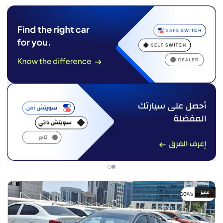
مميز
خصم %10