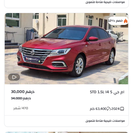
مواصفات خليجية
متاحة للتمويل
•
خصم %12
درهم 30,000
ام جي 5 STD 1.5L I4
درهم 34,000
470
/
شهر
2024
63,400
كم
مواصفات خليجية
متاحة للتمويل
•