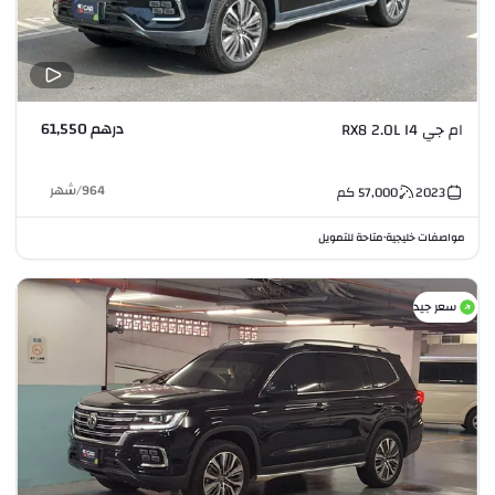
درهم 61,550
ام جي RX8 2.0L I4
964
/
شهر
2023
57,000
كم
مواصفات خليجية
متاحة للتمويل
•
سعر جيد