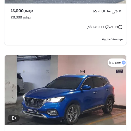
درهم 15,000
ام جي GS 2.0L I4
درهم 20,000
2019
149,000
كم
مواصفات خليجية
سعر عادل