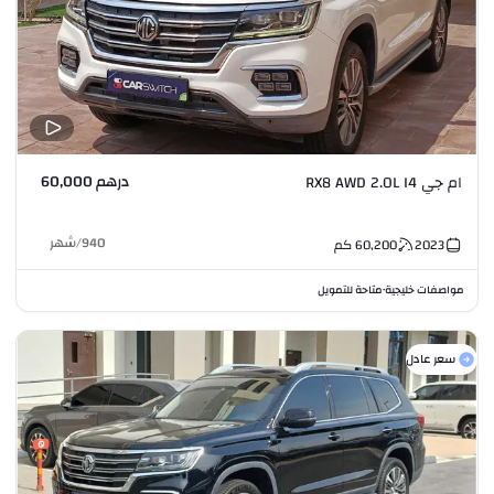
درهم 60,000
ام جي RX8 AWD 2.0L I4
940
/
شهر
2023
60,200
كم
مواصفات خليجية
متاحة للتمويل
•
سعر عادل