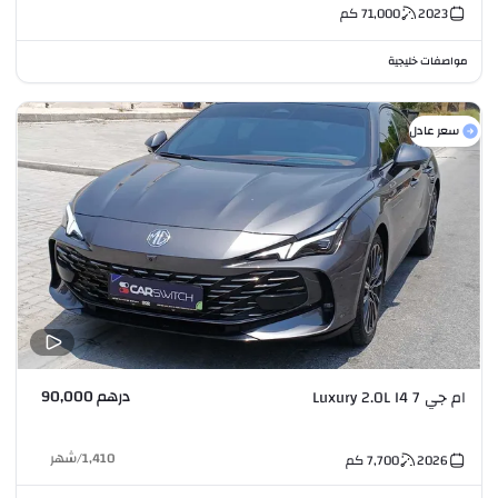
2023
71,000
كم
مواصفات خليجية
سعر عادل
درهم 90,000
ام جي 7 Luxury 2.0L I4
1,410
/
شهر
2026
7,700
كم