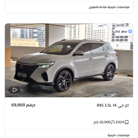
مواصفات خليجية
متاحة للتمويل
•
سعر عادل
درهم 69,900
ام جي RX5 1.5L I4
2024
10,900
كم
مواصفات خليجية