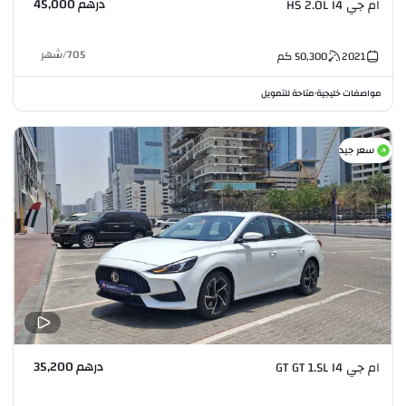
درهم 45,000
ام جي HS 2.0L I4
705
/
شهر
2021
50,300
كم
مواصفات خليجية
متاحة للتمويل
•
سعر جيد
درهم 35,200
ام جي GT GT 1.5L I4