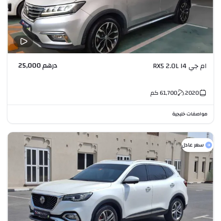
درهم 25,000
ام جي RX5 2.0L I4
2020
61,700
كم
مواصفات خليجية
سعر عادل