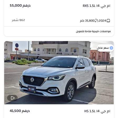
درهم 55,000
ام جي RX5 1.5L I4
862
/
شهر
2024
35,800
كم
مواصفات خليجية
متاحة للتمويل
•
سعر عادل
درهم 41,500
ام جي HS 1.5L I4