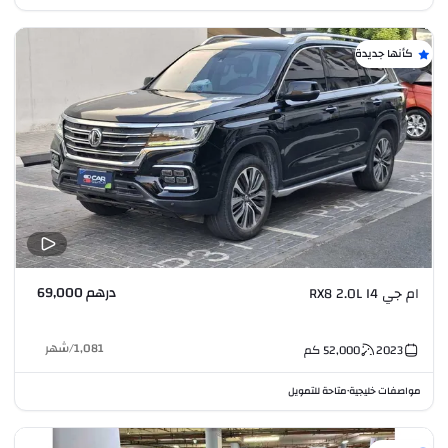
كأنها جديدة
درهم 69,000
ام جي RX8 2.0L I4
1,081
/
شهر
2023
52,000
كم
مواصفات خليجية
متاحة للتمويل
•