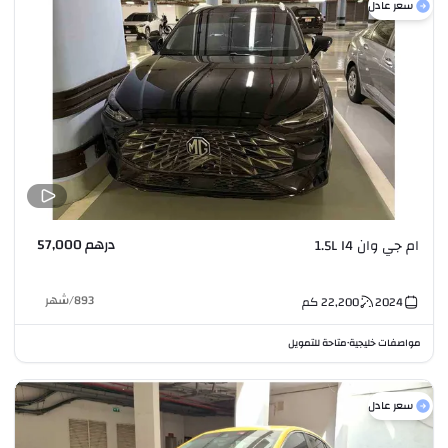
سعر عادل
درهم 57,000
ام جي وان 1.5L I4
893
/
شهر
2024
22,200
كم
مواصفات خليجية
متاحة للتمويل
•
سعر عادل