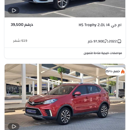
درهم 39,500
ام جي HS Trophy 2.0L I4
619
/
شهر
2022
97,900
كم
مواصفات خليجية
متاحة للتمويل
•
خصم %25