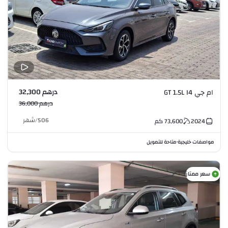
درهم 32,300
ام جي GT 1.5L I4
درهم 36,000
506
/
شهر
2024
73,600
كم
مواصفات خليجية
متاحة للتمويل
•
سعر ممتاز