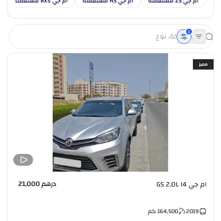
ام جي ZS مستعملة
ام جي HS مستعملة
ام جي RX5 مستعملة
1
مميز
درهم 21,000
ام جي GS 2.0L I4
2019
164,500
كم