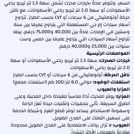
السعر. وتتوفر عادةً بخيارات محرك تشمل سعة 1.5 لتر تيربو رباعي
الأسطوانات أو سعة 2.0 لتر تيربو رباعي الأسطوانات، مع ناقل
حركة أوتوماتيكي من 6 سرعات أو CVT بحسب الطراز. تتراوح
أسعار سيارات إم جي المستعملة التي يتراوح عمرها بين سنة
وسنتين في الإمارات عادةً بين 40,000 و75,000 درهم، بينما
تتراوح أسعار السيارات التي يتراوح عمرها بين خمس وست
سنوات بين 25,000 و40,000 درهم.
المواصفات الرئيسية
خيارات المحرك:
سعة 1.5 لتر تيربو رباعي الأسطوانات أو سعة
2.0 لتر تيربو رباعي الأسطوانات
ناقل الحركة:
أوتوماتيكي من 6 سرعات أو CVT بحسب الطراز
استهلاك الوقود:
حوالي 8.0 لتر/100 كم (استهلاك مجمع)
المزايا والعيوب
المزايا:
يوفر المحرك أداءً مناسباً للقيادة داخل المدينة وعلى
الطرق السريعة. تأتي بتجهيزات وتقنيات جيدة تعزز الراحة
وسهولة الاستخدام. يساعد توفر قطع الغيار وشبكة الخدمة
على تسهيل التملك على المدى الطويل.
العيوب:
لا تزال بيانات الاعتمادية على المدى الطويل محدودة
مقارنةً بالعلامات الأكثر انتشاراً.