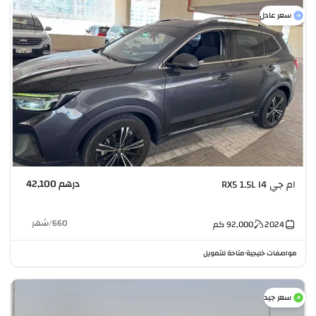
سعر عادل
درهم 42,100
ام جي RX5 1.5L I4
660
/
شهر
2024
92,000
كم
مواصفات خليجية
متاحة للتمويل
•
سعر جيد