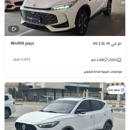
درهم 80,000
ام جي HS 1.5L I4
1,253
/
شهر
2025
1,100
كم
مواصفات خليجية
متاحة للتمويل
•
سعر عادل