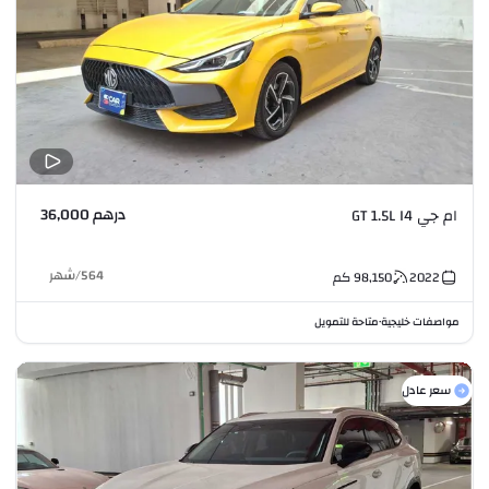
درهم 36,000
ام جي GT 1.5L I4
564
/
شهر
2022
98,150
كم
مواصفات خليجية
متاحة للتمويل
•
سعر عادل