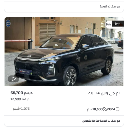
مواصفات خليجية
مميز
خصم %5
درهم 68,700
ام جي وايل 2.0L I4
درهم 72,500
1,076
/
شهر
2024
18,500
كم
مواصفات خليجية
متاحة للتمويل
•