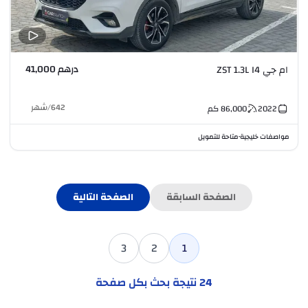
درهم 41,000
ام جي ZST 1.3L I4
642
/
شهر
2022
86,000
كم
مواصفات خليجية
متاحة للتمويل
•
الصفحة السابقة
الصفحة التالية
3
2
1
24
نتيجة بحث بكل صفحة