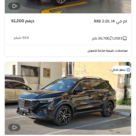
درهم 61,200
ام جي RX8 2.0L I4
959
/
شهر
2023
26,700
كم
مواصفات خليجية
متاحة للتمويل
•
سعر عادل