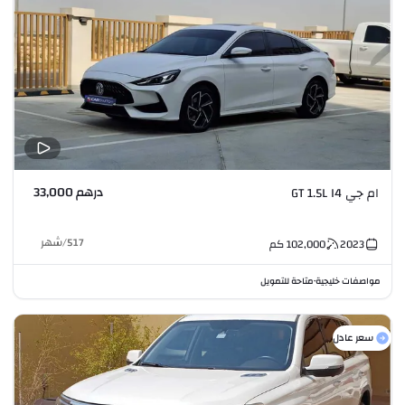
درهم 33,000
ام جي GT 1.5L I4
517
/
شهر
2023
102,000
كم
مواصفات خليجية
متاحة للتمويل
•
سعر عادل