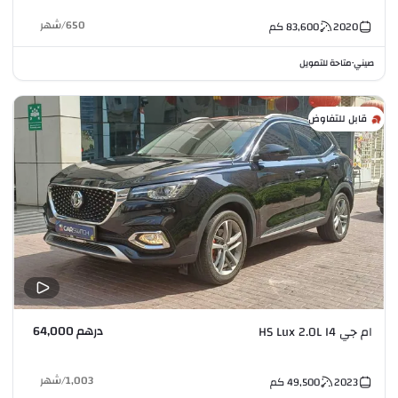
650
/
شهر
2020
83,600
كم
صيني
متاحة للتمويل
•
قابل للتفاوض
درهم 64,000
ام جي HS Lux 2.0L I4
1,003
/
شهر
2023
49,500
كم