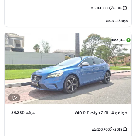
2018
160,000
كم
مواصفات خليجية
سعر ممتاز
درهم 24,250
فولفو V40 R Design 2.0L I4
2018
110,700
كم