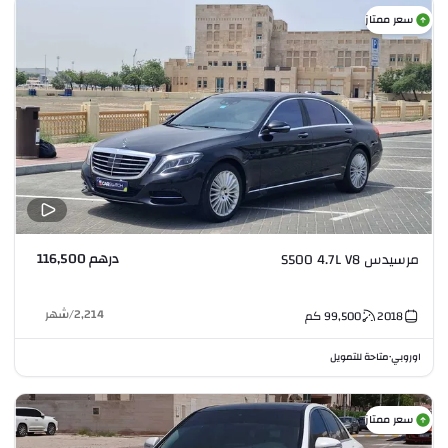
سعر ممتاز
درهم 116,500
مرسيدس S500 4.7L V8
2,214
/
شهر
2018
99,500
كم
اوروبي
متاحة للتمويل
•
سعر ممتاز