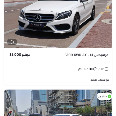
درهم 35,000
مرسيدس C200 RWD 2.0L I4
2015
167,300
كم
مواصفات خليجية
سعر جيد