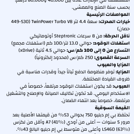
المستعملة في الإمارات عادةً بين 40,000 و80,000 درهم،
بحسب سنة الصنع والممشى.
المواصفات الرئيسية
خيارات المحرك:
سعة 4.4 لتر TwinPower Turbo V8 (449-530
حصان)
ناقل الحركة:
من 8 سرعات Steptronic أوتوماتيكي
استهلاك الوقود:
حوالي 13.0 لتر/100 كم (استهلاك مجمع)
التسارع من 0 إلى 100 كم/س:
حوالي 4.5 ثانية (xDrive)
السرعة القصوى:
250 كم/س (محدود إلكترونياً)
المزايا والعيوب
المزايا:
توفر منظومة الدفع ثباتاً جيداً وقدرات مناسبة في
ظروف القيادة المختلفة.
العيوب:
قد يكون استهلاك الوقود مرتفعاً، خصوصاً في
الاستخدام اليومي. قد تكون تكاليف الصيانة والإصلاح والتشغيل
مرتفعة، خصوصاً بعد انتهاء الضمان.
القيمة السوقية
تحتفظ بي إم دبليو 750 بحوالي 53% من قيمتها الأصلية بعد
مرور 5 سنوات — أعلى من أودي A7 (41%) وأقل من لكزس
LS460 (63%) وأعلى من متوسط بي إم دبليو البالغ 43%.