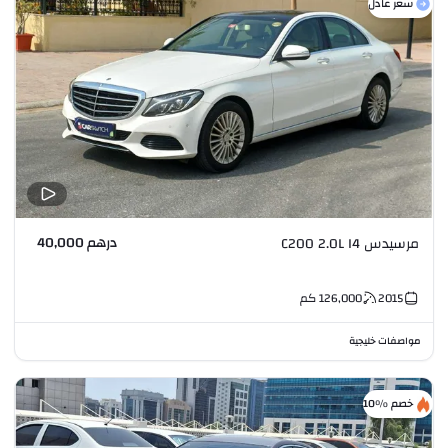
سعر عادل
درهم 40,000
مرسيدس C200 2.0L I4
2015
126,000
كم
مواصفات خليجية
خصم %10