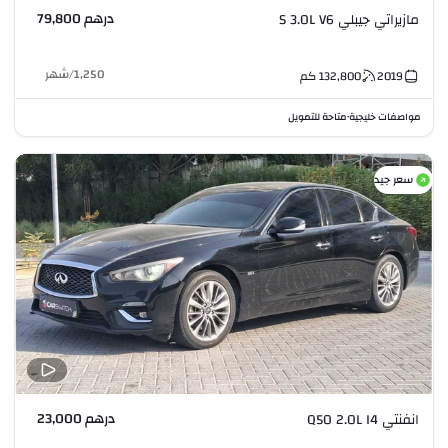
درهم 79,800
مازيراتي جيبلي S 3.0L V6
1,250
/
شهر
2019
132,800
كم
مواصفات خليجية
متاحة للتمويل
•
سعر جيد
درهم 23,000
انفنتي Q50 2.0L I4