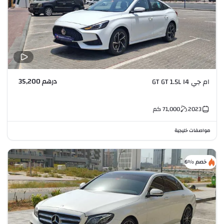
درهم 35,200
ام جي GT GT 1.5L I4
2023
71,000
كم
مواصفات خليجية
خصم %6