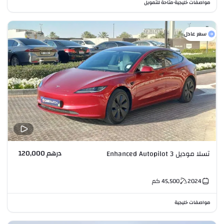
مواصفات خليجية
متاحة للتمويل
•
سعر عادل
درهم 120,000
تسلا موديل 3 Enhanced Autopilot
2024
45,500
كم
مواصفات خليجية