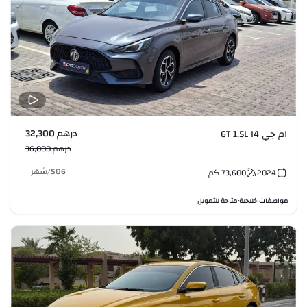
درهم 32,300
ام جي GT 1.5L I4
درهم 36,000
506
/
شهر
2024
73,600
كم
مواصفات خليجية
متاحة للتمويل
•