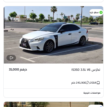
سعر جيد
درهم 31,000
لكزس IS350 3.5L V6
2014
241,900
كم
مواصفات خليجية