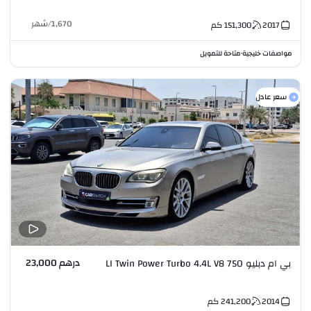
1,670
/
شهر
2017
151,300
كم
مواصفات خليجية
متاحة للتمويل
•
سعر عادل
درهم 23,000
بي ام دبليو 750 LI Twin Power Turbo 4.4L V8
2014
241,200
كم