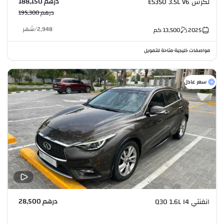
درهم 188,150
لكزس ES350 3.5L V6
درهم 195,300
2,948
/
شهر
2025
13,500
كم
مواصفات خليجية
متاحة للتمويل
•
سعر عادل
درهم 28,500
انفنتي Q30 1.6L I4