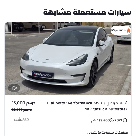
سيارات مستعملة مشابهة
خصم %12
درهم 55,000
تسلا موديل 3 Dual Motor Performance AWD
Navigate on Autosteer
درهم 62,500
862
/
شهر
2021
153,600
كم
مواصفات خليجية
متاحة للتمويل
•