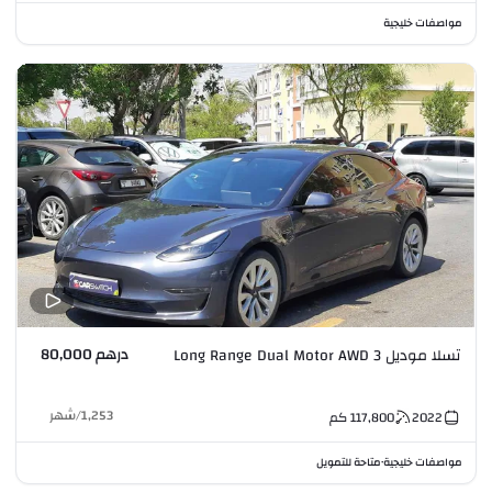
مواصفات خليجية
درهم 80,000
تسلا موديل 3 Long Range Dual Motor AWD
1,253
/
شهر
2022
117,800
كم
مواصفات خليجية
متاحة للتمويل
•