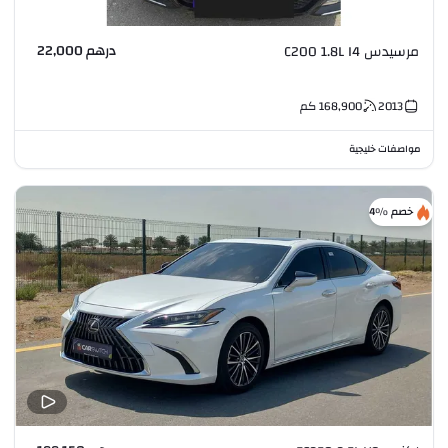
درهم 22,000
مرسيدس C200 1.8L I4
2013
168,900
كم
مواصفات خليجية
خصم %4