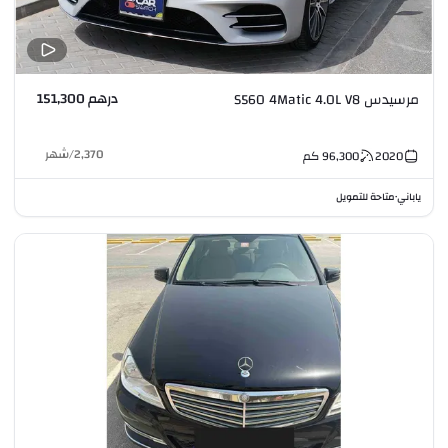
درهم 151,300
مرسيدس S560 4Matic 4.0L V8
2,370
/
شهر
2020
96,300
كم
ياباني
متاحة للتمويل
•