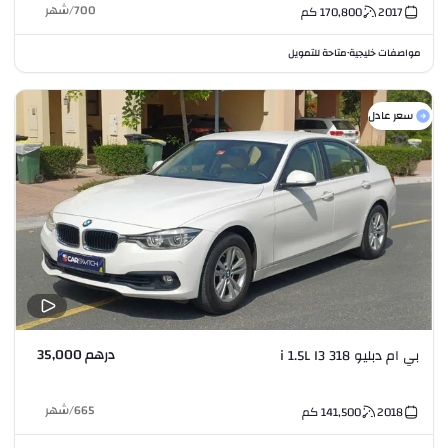
700
/
شهر
2017
170,800
كم
مواصفات خليجية
متاحة للتمويل
•
سعر عادل
درهم 35,000
بي ام دبليو 318 i 1.5L I3
665
/
شهر
2018
141,500
كم