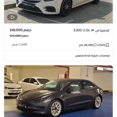
درهم 118,000
مرسيدس E300 2.0L I4
درهم 125,000
1,849
/
شهر
2020
85,000
كم
مواصفات خليجية
متاحة للتمويل
•