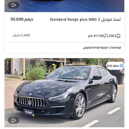
درهم 92,500
تسلا موديل 3 Standard Range plus RWD
1,449
/
شهر
2021
47,700
كم
مواصفات خليجية
متاحة للتمويل
•
سعر عادل