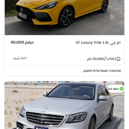
درهم 40,000
ام جي GT Luxury Trim 1.5L
627
/
شهر
2023
90,000
كم
مواصفات خليجية
متاحة للتمويل
•
سعر جيد