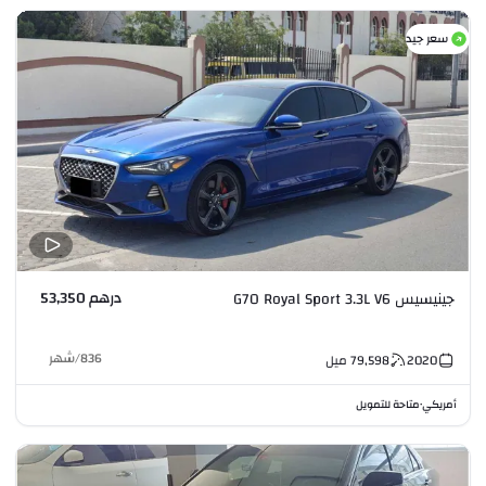
سعر جيد
درهم 53,350
جينيسيس G70 Royal Sport 3.3L V6
836
/
شهر
2020
79,598
ميل
أمريكي
متاحة للتمويل
•