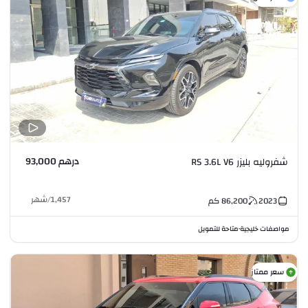
درهم 93,000
شفروليه بليزر RS 3.6L V6
1,457
/
شهر
2023
86,200
كم
مواصفات خليجية
متاحة للتمويل
•
سعر ممتاز