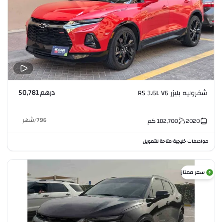
درهم 50,781
شفروليه بليزر RS 3.6L V6
796
/
شهر
2020
102,700
كم
مواصفات خليجية
متاحة للتمويل
•
سعر ممتاز