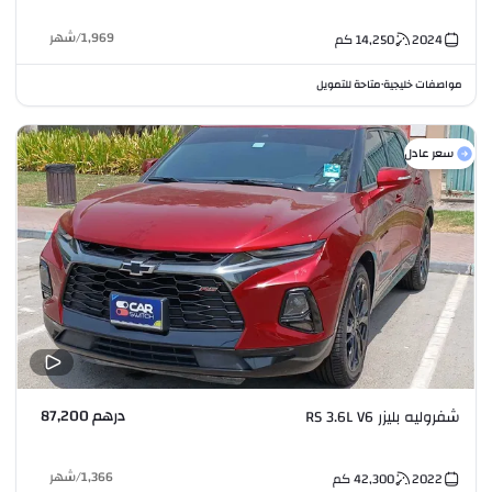
1,969
/
شهر
2024
14,250
كم
مواصفات خليجية
متاحة للتمويل
•
سعر عادل
درهم 87,200
شفروليه بليزر RS 3.6L V6
1,366
/
شهر
2022
42,300
كم