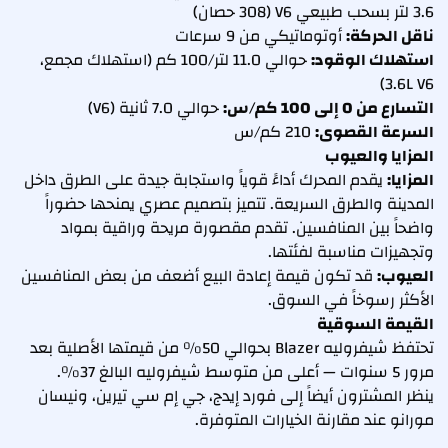
3.6 لتر بسحب طبيعي V6 (308 حصان)
ناقل الحركة:
أوتوماتيكي من 9 سرعات
استهلاك الوقود:
حوالي 11.0 لتر/100 كم (استهلاك مجمع،
3.6L V6)
التسارع من 0 إلى 100 كم/س:
حوالي 7.0 ثانية (V6)
السرعة القصوى:
210 كم/س
المزايا والعيوب
المزايا:
يقدم المحرك أداءً قوياً واستجابة جيدة على الطرق داخل
المدينة والطرق السريعة. تتميز بتصميم عصري يمنحها حضوراً
واضحاً بين المنافسين. تقدم مقصورة مريحة وراقية بمواد
وتجهيزات مناسبة لفئتها.
العيوب:
قد تكون قيمة إعادة البيع أضعف من بعض المنافسين
الأكثر رسوخاً في السوق.
القيمة السوقية
تحتفظ شيفروليه Blazer بحوالي 50% من قيمتها الأصلية بعد
مرور 5 سنوات — أعلى من متوسط شيفروليه البالغ 37%.
ينظر المشترون أيضاً إلى فورد إيدج، جي إم سي تيرين، ونيسان
مورانو عند مقارنة الخيارات المتوفرة.