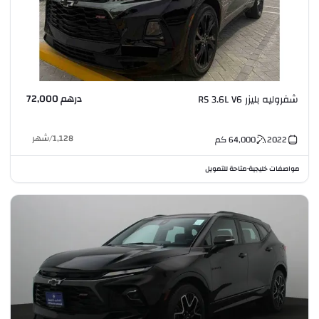
درهم 72,000
شفروليه بليزر RS 3.6L V6
1,128
/
شهر
2022
64,000
كم
مواصفات خليجية
متاحة للتمويل
•