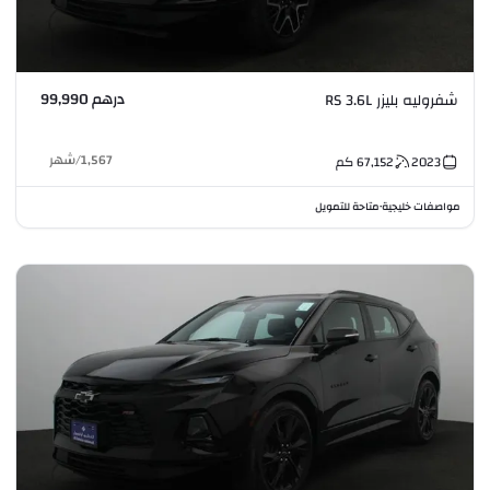
درهم 99,990
شفروليه بليزر RS 3.6L
1,567
/
شهر
2023
67,152
كم
مواصفات خليجية
متاحة للتمويل
•