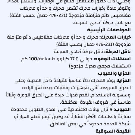
وجيلي) ذات حضور مستعمل متنامٍ في الإمارات. وتشتهر بالأداء.
وتتوفر عادةً بخيارات محرك تشمل محرك واحد أو محركات
مغناطيس دائم متزامنة مزدوجة (231-476 حصان بحسب الفئة)،
مع ناقل حركة أحادي السرعة.
المواصفات الرئيسية
خيارات المحرك:
محرك واحد أو محركات مغناطيس دائم متزامنة
مزدوجة (231-476 حصان بحسب الفئة)
ناقل الحركة:
ناقل حركة أحادي السرعة
استهلاك الوقود:
حوالي 17.0 كيلوواط ساعة/100 كم
(استهلاك مجمع، محرك مزدوج)
المزايا والعيوب
المزايا:
يوفر المحرك أداءً مناسباً للقيادة داخل المدينة وعلى
الطرق السريعة. تأتي بتجهيزات وتقنيات جيدة تعزز الراحة
وسهولة الاستخدام. تقدم قدرات جيدة على الطرق الوعرة وثباتاً
مناسباً في ظروف القيادة المختلفة.
العيوب:
لا تزال بيانات الاعتمادية على المدى الطويل محدودة
مقارنةً بالعلامات الأكثر انتشاراً. قد يكون توفر قطع الغيار أو
شبكة الخدمة محدوداً في بعض المناطق.
القيمة السوقية