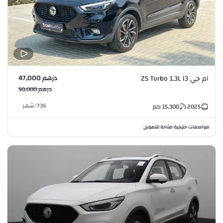
درهم 47,000
ام جي ZS Turbo 1.3L I3
درهم 50,000
736
/
شهر
2025
15,300
كم
مواصفات خليجية
متاحة للتمويل
•