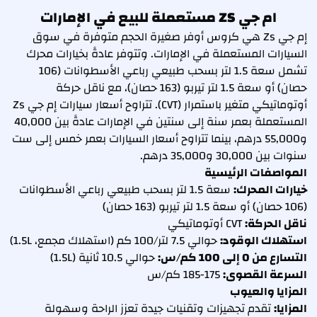
ام جي ZS مستعملة للبيع في الإمارات
إم جي Zs هي كروس أوفر صغيرة الحجم متوفرة في سوق
السيارات المستعملة في الإمارات. وتتوفر عادةً بخيارات محرك
تشمل سعة 1.5 لتر بسحب طبيعي رباعي الأسطوانات (106
حصان) أو سعة 1.5 لتر تيربو (163 حصان)، مع ناقل حركة
أوتوماتيكي متغير باستمرار (CVT). تتراوح أسعار سيارات إم جي Zs
المستعملة بعمر سنة إلى سنتين في الإمارات عادةً بين 40,000
و55,000 درهم، بينما تتراوح أسعار السيارات بعمر خمس إلى ست
سنوات بين 30,000 و35,000 درهم.
المواصفات الرئيسية
خيارات المحرك:
سعة 1.5 لتر بسحب طبيعي رباعي الأسطوانات
(106 حصان) أو سعة 1.5 لتر تيربو (163 حصان)
ناقل الحركة:
CVT أوتوماتيكي
استهلاك الوقود:
حوالي 7.5 لتر/100 كم (استهلاك مجمع، 1.5L)
التسارع من 0 إلى 100 كم/س:
حوالي 10.5 ثانية (1.5L)
السرعة القصوى:
175-185 كم/س
المزايا والعيوب
المزايا:
تقدم تجهيزات وتقنيات جيدة تعزز الراحة وسهولة