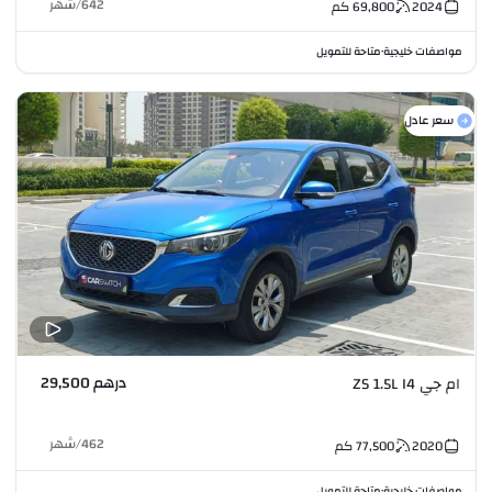
642
/
شهر
2024
69,800
كم
مواصفات خليجية
متاحة للتمويل
•
سعر عادل
درهم 29,500
ام جي ZS 1.5L I4
462
/
شهر
2020
77,500
كم
مواصفات خليجية
متاحة للتمويل
•