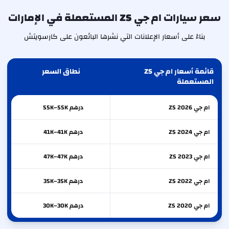
سعر سيارات ام جي ZS المستعملة في الإمارات
بناءً على أسعار الإعلانات التي نشرها البائعون على كارسويتش
قائمة أسعار ام جي ZS
نطاق السعر
المستعملة
ام جي
2026
ZS
درهم 55K–55K
ام جي
2024
ZS
درهم 41K–41K
ام جي
2023
ZS
درهم 47K–47K
ام جي
2022
ZS
درهم 35K–35K
ام جي
2020
ZS
درهم 30K–30K