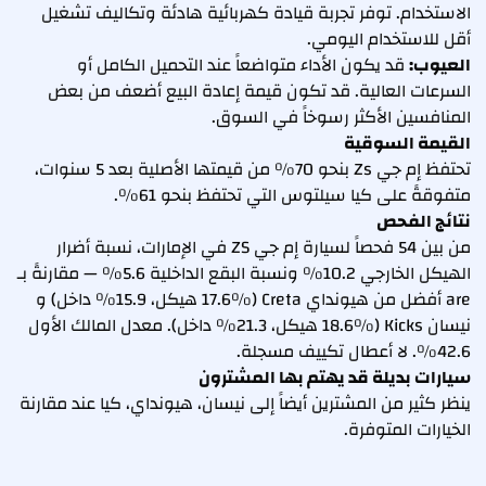
الاستخدام. توفر تجربة قيادة كهربائية هادئة وتكاليف تشغيل
أقل للاستخدام اليومي.
العيوب:
قد يكون الأداء متواضعاً عند التحميل الكامل أو
السرعات العالية. قد تكون قيمة إعادة البيع أضعف من بعض
المنافسين الأكثر رسوخاً في السوق.
القيمة السوقية
تحتفظ إم جي Zs بنحو 70% من قيمتها الأصلية بعد 5 سنوات،
متفوقةً على كيا سيلتوس التي تحتفظ بنحو 61%.
نتائج الفحص
من بين 54 فحصاً لسيارة إم جي ZS في الإمارات، نسبة أضرار
الهيكل الخارجي 10.2% ونسبة البقع الداخلية 5.6% — مقارنةً بـ
are أفضل من هيونداي Creta (17.6% هيكل، 15.9% داخل) و
نيسان Kicks (18.6% هيكل، 21.3% داخل). معدل المالك الأول
42.6%. لا أعطال تكييف مسجلة.
سيارات بديلة قد يهتم بها المشترون
ينظر كثير من المشترين أيضاً إلى نيسان، هيونداي، كيا عند مقارنة
الخيارات المتوفرة.