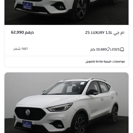
درهم 62,990
ام جي ZS LUXURY 1.5L
987
/
شهر
2025
19,889
كم
مواصفات خليجية
متاحة للتمويل
•