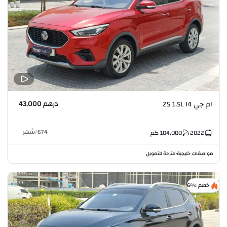
درهم 43,000
ام جي ZS 1.5L I4
674
/
شهر
2022
104,000
كم
مواصفات خليجية
متاحة للتمويل
•
خصم %6