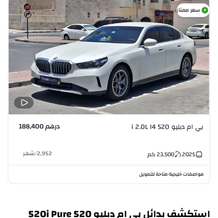
سعر ممتاز
درهم 188,400
بي ام دبليو 520 i 2.0L I4
4
2,952
/
شهر
2025
23,500
كم
مواصفات خليجية
متاحة للتمويل
م
•
استكشف بدائل بي ام دبليو 520 520i Pure