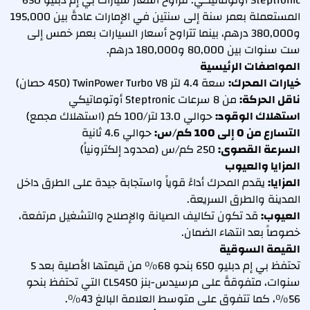
Steptronic أوتوماتيكي. تتراوح أسعار سيارات بي إم دبليو 650
المستعملة بعمر سنة إلى سنتين في الإمارات عادةً بين 195,000
و380,000 درهم، بينما تتراوح أسعار السيارات بعمر خمس إلى
ست سنوات بين 80,000 و180,000 درهم.
المواصفات الرئيسية
خيارات المحرك:
سعة 4.4 لتر TwinPower Turbo V8 (450 حصان)
ناقل الحركة:
من 8 سرعات Steptronic أوتوماتيكي
استهلاك الوقود:
حوالي 13.0 لتر/100 كم (استهلاك مجمع)
التسارع من 0 إلى 100 كم/س:
حوالي 4.6 ثانية
السرعة القصوى:
250 كم/س (محدود إلكترونياً)
المزايا والعيوب
المزايا:
يقدم المحرك أداءً قوياً واستجابة جيدة على الطرق داخل
المدينة والطرق السريعة.
العيوب:
قد تكون تكاليف الصيانة والإصلاح والتشغيل مرتفعة،
خصوصاً بعد انتهاء الضمان.
القيمة السوقية
تحتفظ بي إم دبليو 650 بنحو 68% من قيمتها الأصلية بعد 5
سنوات، متفوقةً على مرسيدس-بنز CLS450 التي تحتفظ بنحو
56%، كما تتفوق على متوسط العلامة البالغ 43%.