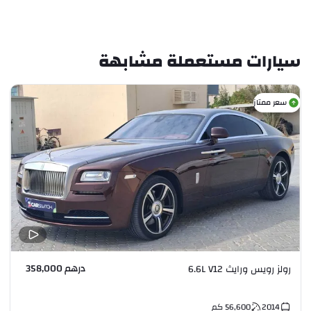
سيارات مستعملة مشابهة
سعر ممتاز
درهم 358,000
رولز رويس ورايث 6.6L V12
2014
56,600
كم