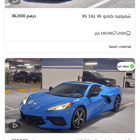
درهم 36,000
شفروليه كمارو RS 3.6L V6
2015
130,100
كم
مواصفات خليجية
سعر جيد