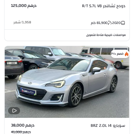
درهم 125,000
دودج تشالنجر R/T 5.7L V8
1,958
/
شهر
2020
81,900
كم
مواصفات خليجية
متاحة للتمويل
•
خصم %7
درهم 38,000
سوبارو BRZ 2.0L I4
درهم 41,000