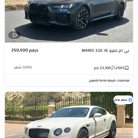
درهم 250,500
بي ام دبليو M440i 3.0L I6
3,925
/
شهر
2025
23,300
كم
مواصفات خليجية
متاحة للتمويل
•
سعر عادل