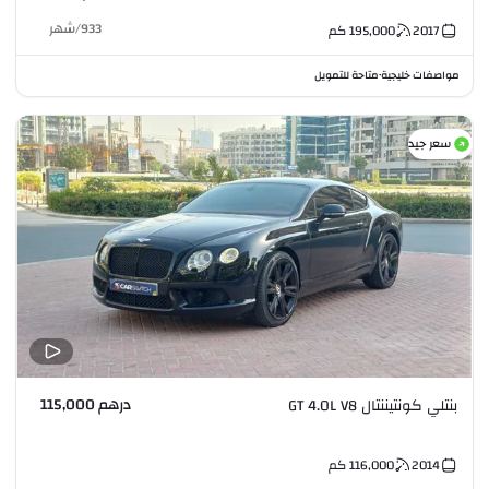
933
/
شهر
2017
195,000
كم
مواصفات خليجية
متاحة للتمويل
•
سعر جيد
درهم 115,000
بنتلي كونتيننتال GT 4.0L V8
2014
116,000
كم