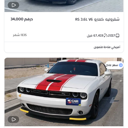
درهم 34,000
شفروليه كمارو RS 3.6L V6
835
/
شهر
2017
67,419
ميل
أمريكي
متاحة للتمويل
•
سعر عادل