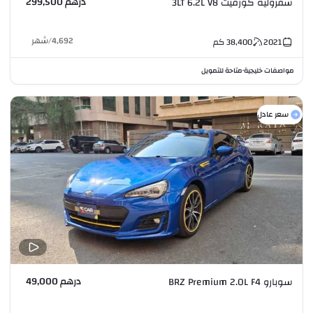
درهم 299,500
شفروليه كورفيت 3LT 6.2L V8
4,692
/
شهر
2021
38,400
كم
مواصفات خليجية
متاحة للتمويل
•
سعر عادل
درهم 49,000
سوبارو BRZ Premium 2.0L F4