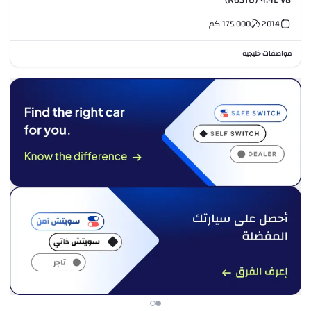
(N63TU) 4.4L V8
2014
175,000
كم
مواصفات خليجية