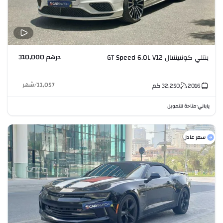
درهم 310,000
بنتلي كونتيننتال GT Speed 6.0L V12
11,057
/
شهر
2016
32,250
كم
ياباني
متاحة للتمويل
•
سعر عادل