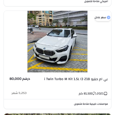
أمريكي
متاحة للتمويل
•
سعر عادل
درهم 80,000
بي ام دبليو 218 i Twin Turbo M Kit 1.5L I3
1,253
/
شهر
2021
81,500
كم
مواصفات خليجية
متاحة للتمويل
•