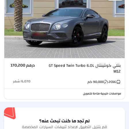
درهم 170,200
بنتلي كونتيننتال GT Speed Twin Turbo 6.0L
W12
6,070
/
شهر
2016
90,000
كم
مواصفات خليجية
متاحة للتمويل
•
لم تجد ما كنت تبحث عنه؟
قم بتنزيل التطبيق لإعداد تنبيهات السيارات المخصصة