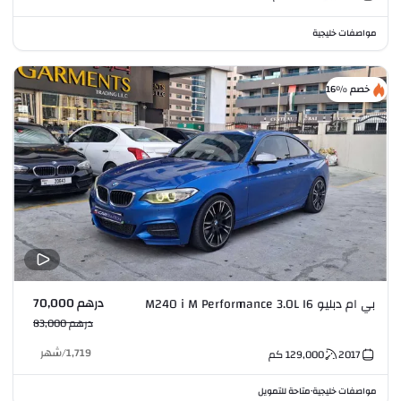
مواصفات خليجية
خصم %16
درهم 70,000
بي ام دبليو M240 i M Performance 3.0L I6
درهم 83,000
1,719
/
شهر
2017
129,000
كم
مواصفات خليجية
متاحة للتمويل
•