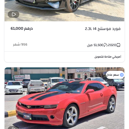
درهم 61,000
فورد موستنج 2.3L I4
956
/
شهر
2020
51,500
ميل
أمريكي
متاحة للتمويل
•
سعر عادل