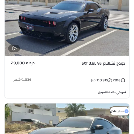
درهم 29,000
دودج تشالنجر SXT 3.6L V6
1,034
/
شهر
2016
110,915
ميل
أمريكي
متاحة للتمويل
•
سعر عادل