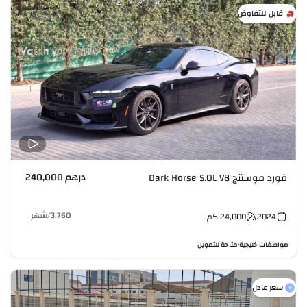
قابل للتفاوض
درهم 240,000
فورد موستنج Dark Horse 5.0L V8
3,760
/
شهر
2024
24,000
كم
مواصفات خليجية
متاحة للتمويل
•
سعر عادل