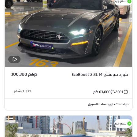
سعر جيد
درهم 100,300
فورد موستنج EcoBoost 2.3L I4
1,571
/
شهر
2021
63,000
كم
مواصفات خليجية
متاحة للتمويل
•
سعر جيد