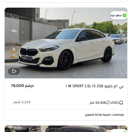
سعر جيد
درهم 78,000
بي ام دبليو 218 i M SPORT 1.5L I3
1,222
/
شهر
2021
54,400
كم
مواصفات خليجية
متاحة للتمويل
•