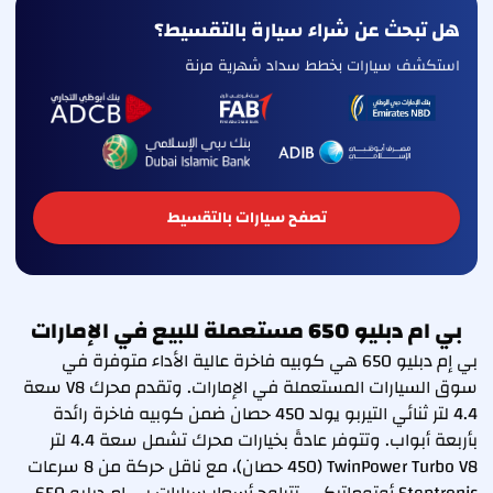
هل تبحث عن شراء سيارة بالتقسيط؟
استكشف سيارات بخطط سداد شهرية مرنة
تصفح سيارات بالتقسيط
بي ام دبليو 650 مستعملة للبيع في الإمارات
بي إم دبليو 650 هي كوبيه فاخرة عالية الأداء متوفرة في
سوق السيارات المستعملة في الإمارات. وتقدم محرك V8 سعة
4.4 لتر ثنائي التيربو يولد 450 حصان ضمن كوبيه فاخرة رائدة
بأربعة أبواب. وتتوفر عادةً بخيارات محرك تشمل سعة 4.4 لتر
TwinPower Turbo V8 (450 حصان)، مع ناقل حركة من 8 سرعات