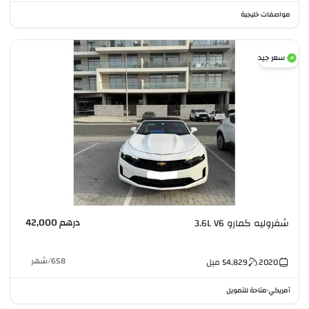
مواصفات خليجية
سعر جيد
درهم 42,000
شفروليه كمارو 3.6L V6
658
/
شهر
2020
54,829
ميل
أمريكي
متاحة للتمويل
•