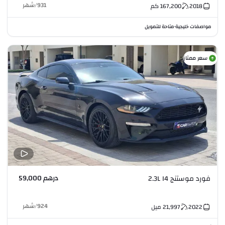
931
/
شهر
2018
167,200
كم
مواصفات خليجية
متاحة للتمويل
•
سعر ممتاز
درهم 59,000
فورد موستنج 2.3L I4
924
/
شهر
2022
21,997
ميل