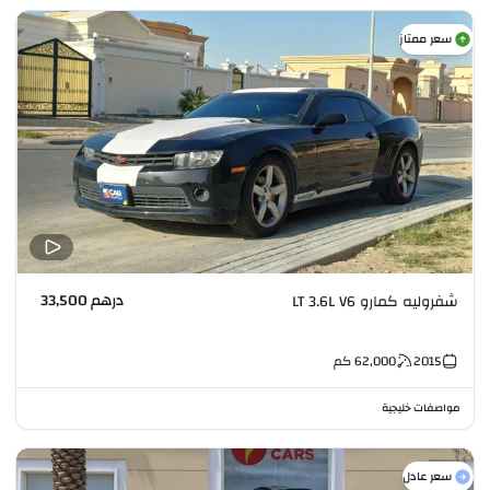
سعر ممتاز
درهم 33,500
شفروليه كمارو LT 3.6L V6
2015
62,000
كم
مواصفات خليجية
سعر عادل