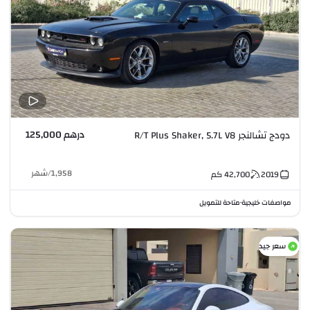
درهم 125,000
دودج تشالنجر R/T Plus Shaker, 5.7L V8
1,958
/
شهر
2019
42,700
كم
مواصفات خليجية
متاحة للتمويل
•
سعر جيد