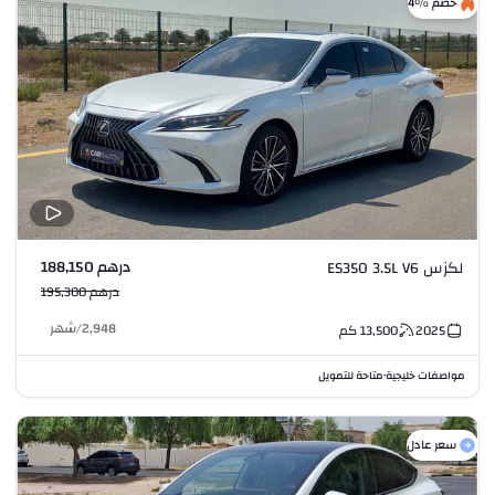
خصم %4
درهم 188,150
لكزس ES350 3.5L V6
درهم 195,300
2,948
/
شهر
2025
13,500
كم
مواصفات خليجية
متاحة للتمويل
•
سعر عادل