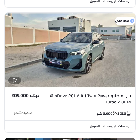
مواصفات خليجية
متاحة للتمويل
•
سعر عادل
درهم 205,000
بي ام دبليو X1 xDrive 20i M Kit Twin Power
Turbo 2.0L I4
3,212
/
شهر
2025
5,000
كم
مواصفات خليجية
متاحة للتمويل
•