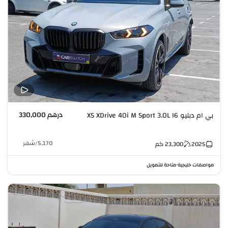
درهم 330,000
بي ام دبليو X5 XDrive 40i M Sport 3.0L I6
5,170
/
شهر
2025
23,300
كم
مواصفات خليجية
متاحة للتمويل
•