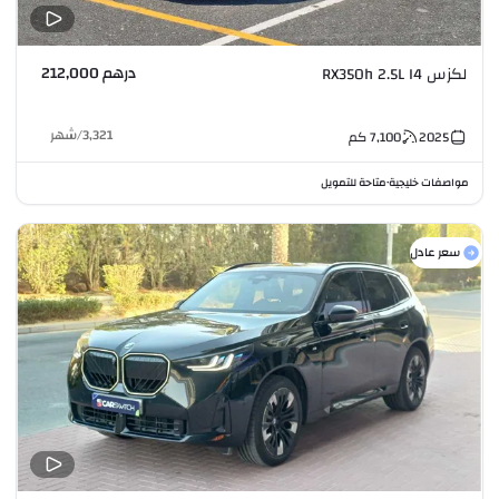
درهم 212,000
لكزس RX350h 2.5L I4
3,321
/
شهر
2025
7,100
كم
مواصفات خليجية
متاحة للتمويل
•
سعر عادل