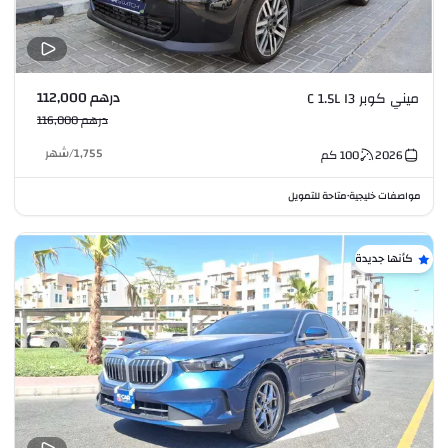
درهم 112,000
ميني كوبر C 1.5L I3
درهم 116,000
1,755
/
شهر
2026
100
كم
مواصفات خليجية
متاحة للتمويل
•
كأنها جديدة