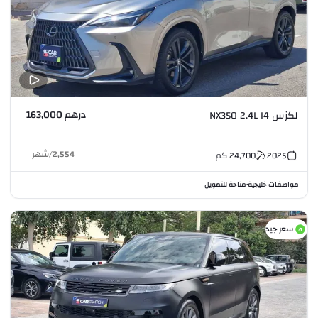
درهم 163,000
لكزس NX350 2.4L I4
2,554
/
شهر
2025
24,700
كم
مواصفات خليجية
متاحة للتمويل
•
سعر جيد