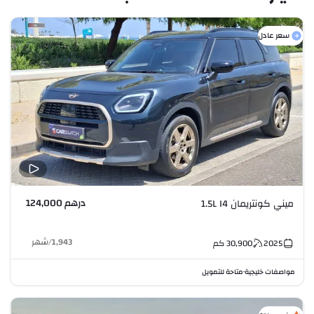
سعر عادل
درهم 124,000
ميني كونتريمان 1.5L I4
1,943
/
شهر
2025
30,900
كم
مواصفات خليجية
متاحة للتمويل
•