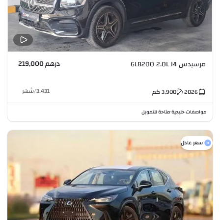
درهم 219,000
مرسيدس GLB200 2.0L I4
3,431
/
شهر
2026
3,900
كم
مواصفات خليجية
متاحة للتمويل
•
سعر عادل