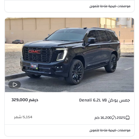
مواصفات خليجية
متاحة للتمويل
•
درهم 329,000
جمس يوكن Denali 6.2L V8
5,154
/
شهر
2025
16,200
كم
مواصفات خليجية
متاحة للتمويل
•