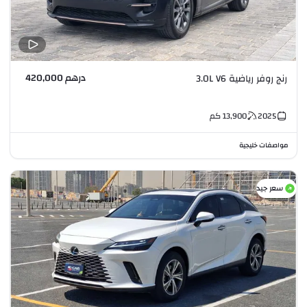
درهم 420,000
رنج روفر رياضية 3.0L V6
2025
13,900
كم
مواصفات خليجية
سعر جيد