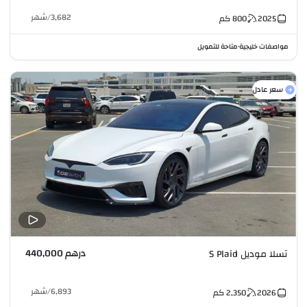
3,682
/
شهر
2025
800
كم
مواصفات خليجية
متاحة للتمويل
•
سعر عادل
درهم 440,000
تسلا موديل S Plaid
6,893
/
شهر
2026
2,350
كم