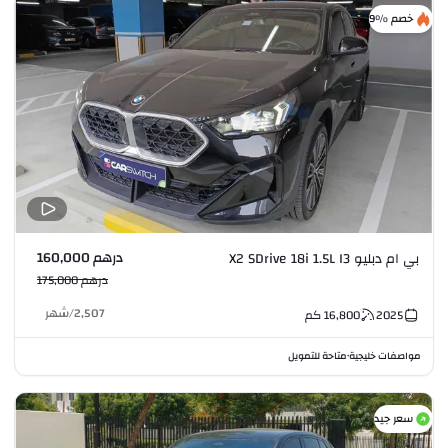
خصم %9
درهم 160,000
بي ام دبليو X2 SDrive 18i 1.5L I3
درهم 175,000
2,507
/
شهر
2025
16,800
كم
مواصفات خليجية
متاحة للتمويل
•
سعر جيد