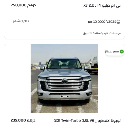
درهم 250,000
بي ام دبليو X3 2.0L I4
3,917
/
شهر
2025
10,000
كم
مواصفات خليجية
متاحة للتمويل
•
سعر ممتاز
درهم 235,000
تويوتا لاندكروزر GXR Twin-Turbo 3.5L V6