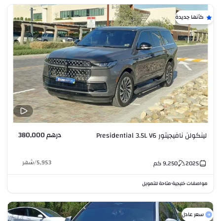
كأنها جديدة
درهم 380,000
لينكولن نافيجيتور Presidential 3.5L V6
5,953
/
شهر
2025
9,250
كم
مواصفات خليجية
متاحة للتمويل
•
سعر عادل