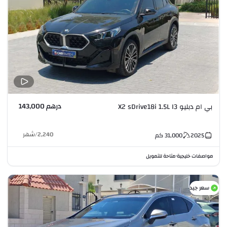
درهم 143,000
بي ام دبليو X2 sDrive18i 1.5L I3
2,240
/
شهر
2025
31,000
كم
مواصفات خليجية
متاحة للتمويل
•
سعر جيد