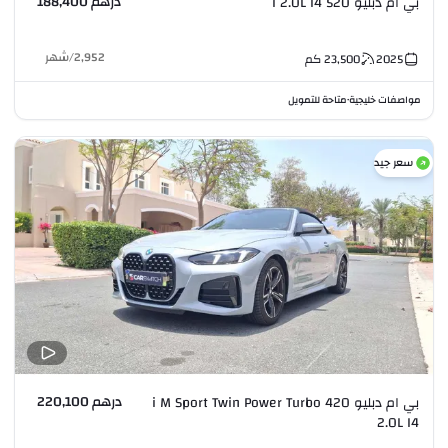
درهم 188,400
بي ام دبليو 520 i 2.0L I4
2,952
/
شهر
2025
23,500
كم
مواصفات خليجية
متاحة للتمويل
•
سعر جيد
درهم 220,100
بي ام دبليو 420 i M Sport Twin Power Turbo
2.0L I4