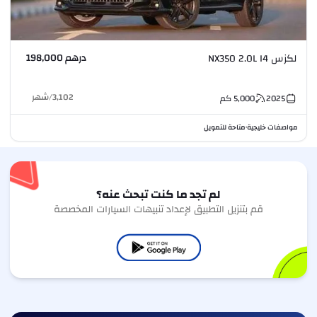
درهم 198,000
لكزس NX350 2.0L I4
3,102
/
شهر
2025
5,000
كم
مواصفات خليجية
متاحة للتمويل
•
لم تجد ما كنت تبحث عنه؟
قم بتنزيل التطبيق لإعداد تنبيهات السيارات المخصصة