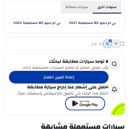
سنوات أخرى
سيارات مماثلة
بي ام دبليو M2 مستعملة 2027
بي ام دبليو M2 مستعملة 2025
بي ام دبل
3
لا توجد سيارات مطابقة لبحثك
جرّب تعديل الفلاتر أو تصفح السيارات المشابهة أدناه.
إعادة تعيين الفلاتر
احصل على إشعار عند إدراج سيارة مطابقة
احفظ هذا البحث في تطبيق كارسويتش وسننبهك فورًا.
سيارات مستعملة مشابهة