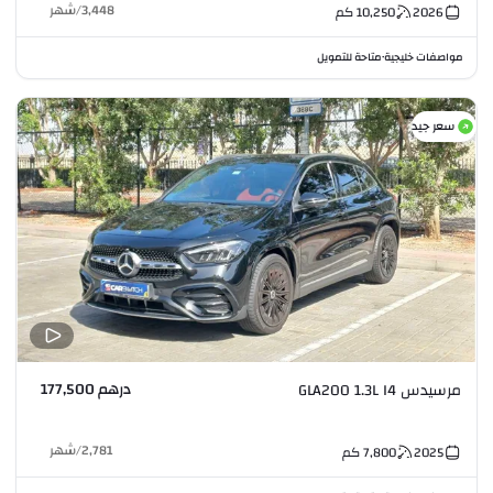
3,448
/
شهر
2026
10,250
كم
مواصفات خليجية
متاحة للتمويل
•
سعر جيد
درهم 177,500
مرسيدس GLA200 1.3L I4
2,781
/
شهر
2025
7,800
كم