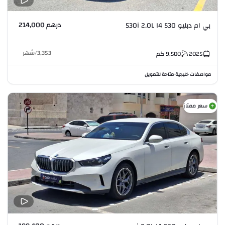
درهم 214,000
بي ام دبليو 530 530i 2.0L I4
3,353
/
شهر
2025
9,500
كم
مواصفات خليجية
متاحة للتمويل
•
سعر ممتاز