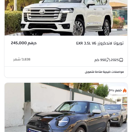
درهم 245,000
تويوتا لاندكروزر GXR 3.5L V6
3,838
/
شهر
2025
950
كم
مواصفات خليجية
متاحة للتمويل
•
خصم %3