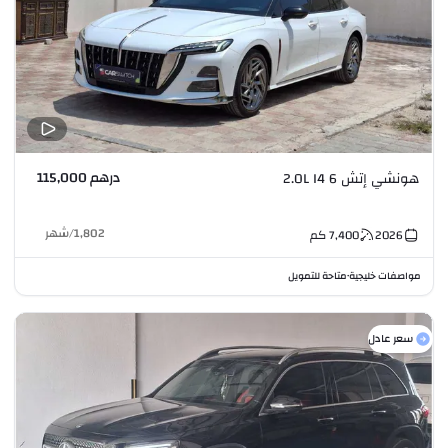
درهم 115,000
هونشي إتش 6 2.0L I4
1,802
/
شهر
2026
7,400
كم
مواصفات خليجية
متاحة للتمويل
•
سعر عادل