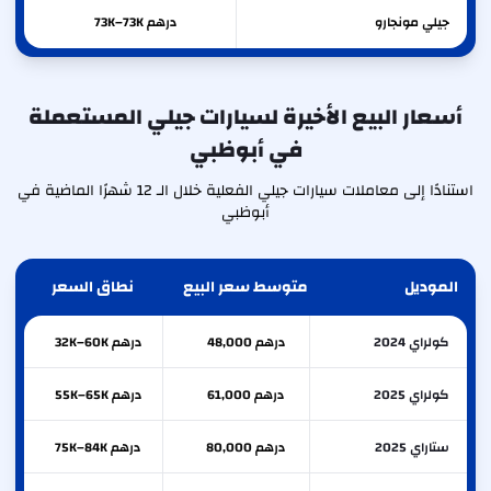
جيلي
مونجارو
درهم 73K–73K
أسعار البيع الأخيرة لسيارات جيلي المستعملة
في أبوظبي
استنادًا إلى معاملات سيارات جيلي الفعلية خلال الـ 12 شهرًا الماضية في
أبوظبي
الموديل
متوسط سعر البيع
نطاق السعر
كولراي 2024
درهم 48,000
درهم 32K–60K
كولراي 2025
درهم 61,000
درهم 55K–65K
ستاراي 2025
درهم 80,000
درهم 75K–84K