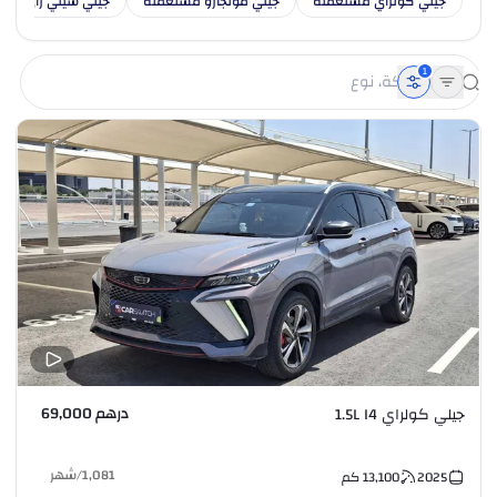
جيلي كولراي مستعملة
جيلي مونجارو مستعملة
جيلي سيتي راي مس
1
درهم 69,000
جيلي كولراي 1.5L I4
1,081
/
شهر
2025
13,100
كم