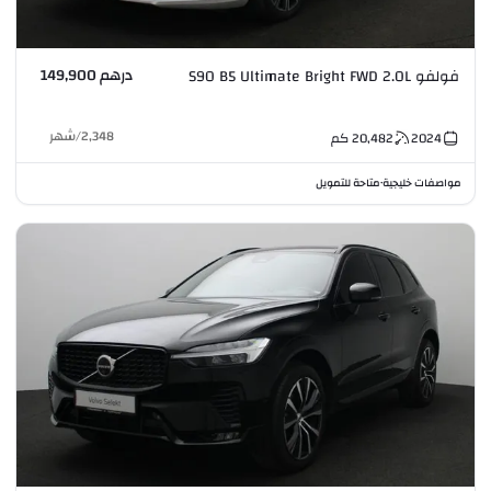
درهم 149,900
فولفو S90 B5 Ultimate Bright FWD 2.0L
2,348
/
شهر
2024
20,482
كم
مواصفات خليجية
متاحة للتمويل
•