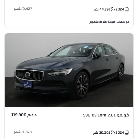
2,427
/
شهر
2024
44,397
كم
مواصفات خليجية
متاحة للتمويل
•
درهم 119,900
فولفو S90 B5 Core 2.0L
1,878
/
شهر
2024
30,202
كم