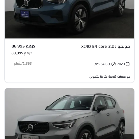
درهم 86,995
فولفو XC40 B4 Core 2.0L
درهم 89,995
1,363
/
شهر
2023
54,693
كم
مواصفات خليجية
متاحة للتمويل
•