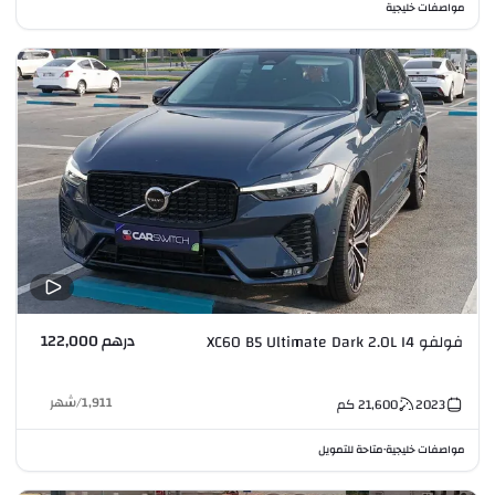
مواصفات خليجية
درهم 122,000
فولفو XC60 B5 Ultimate Dark 2.0L I4
1,911
/
شهر
2023
21,600
كم
مواصفات خليجية
متاحة للتمويل
•