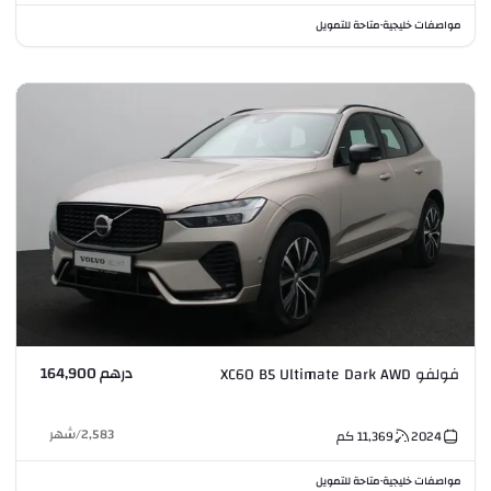
مواصفات خليجية
متاحة للتمويل
•
درهم 164,900
فولفو XC60 B5 Ultimate Dark AWD
2,583
/
شهر
2024
11,369
كم
مواصفات خليجية
متاحة للتمويل
•