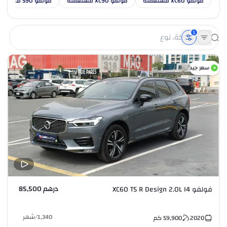
فولفو XC60 مستعملة
فولفو XC90 مستعملة
فولفو S90 مستعملة
1
سعر جيد
درهم 85,500
فولفو XC60 T5 R Design 2.0L I4
1,340
/
شهر
2020
59,900
كم