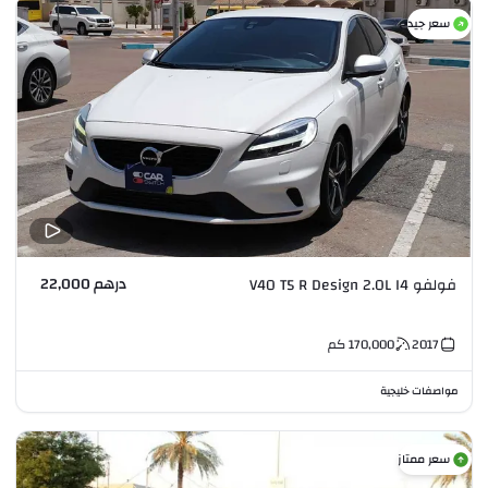
سعر جيد
درهم 22,000
فولفو V40 T5 R Design 2.0L I4
2017
170,000
كم
مواصفات خليجية
سعر ممتاز