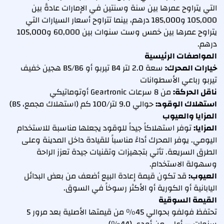
التي يتراوح عمرها بين سنة وسنتين في الإمارات عادةً بين
105,000 و185,000 درهم، بينما تتراوح أسعار السيارات التي
يتراوح عمرها بين خمس وست سنوات بين 60,000 و105,000
درهم.
المواصفات الرئيسية
خيارات المحرك:
سعة 2.0 لتر B4 تيربو أو B5/B6 هجين خفيف
تيربو رباعي الأسطوانات
ناقل الحركة:
من 8 سرعات Geartronic أوتوماتيكي
استهلاك الوقود:
حوالي 9.0 لتر/100 كم (استهلاك مجمع، B5)
المزايا والعيوب
المزايا:
توفر استهلاكاً جيداً للوقود يجعلها مناسبة للاستخدام
اليومي. يوفر المحرك أداءً مناسباً للقيادة داخل المدينة وعلى
الطرق السريعة. تأتي بتجهيزات وتقنيات جيدة تعزز الراحة
وسهولة الاستخدام.
العيوب:
قد تكون قيمة إعادة البيع أضعف من بعض البدائل
اليابانية أو الكورية أو الأكثر رسوخاً في السوق.
القيمة السوقية
تحتفظ فولفو بحوالي 45% من قيمتها الأصلية بعد مرور 5