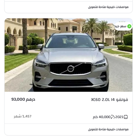
مواصفات خليجية
متاحة للتمويل
•
سعر جيد
درهم 93,000
فولفو XC60 2.0L I4
1,457
/
شهر
2021
40,000
كم
مواصفات خليجية
متاحة للتمويل
•