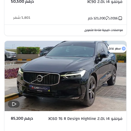
درهم 50,500
فولفو XC90 2.0L I4
1,801
/
شهر
2016
121,200
كم
مواصفات خليجية
متاحة للتمويل
•
سعر عادل
درهم 85,100
فولفو XC60 T6 R Design Highline 2.0L I4