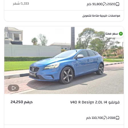
1,333
/
شهر
2020
91,800
كم
مواصفات خليجية
متاحة للتمويل
•
سعر ممتاز
درهم 24,250
فولفو V40 R Design 2.0L I4
2018
110,700
كم