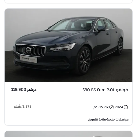
درهم 119,900
فولفو S90 B5 Core 2.0L
1,878
/
شهر
2024
15,263
كم
مواصفات خليجية
متاحة للتمويل
•