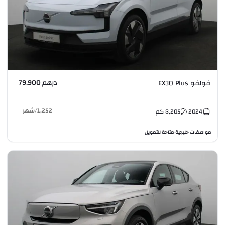
درهم 79,900
فولفو EX30 Plus
1,252
/
شهر
2024
8,205
كم
مواصفات خليجية
متاحة للتمويل
•