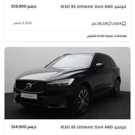
درهم 159,900
فولفو XC60 B5 Ultimate Dark AWD
2,505
/
شهر
2024
28,339
كم
مواصفات خليجية
متاحة للتمويل
•
درهم 154,900
فولفو XC60 B5 Ultimate Dark AWD