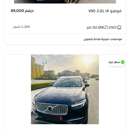
درهم 89,000
فولفو V90 2.0L I4
1,394
/
شهر
2022
112,000
كم
مواصفات خليجية
متاحة للتمويل
•
سعر جيد