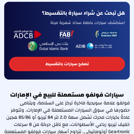
هل تبحث عن شراء سيارة بالتقسيط؟
استكشف سيارات بخطط سداد شهرية مرنة
تصفح سيارات بالتقسيط
سيارات فولفو مستعملة للبيع في الإمارات
فولفو علامة سويدية فاخرة تركز على السلامة، ويتنامى
حضورها في سوق السيارات المستعملة في الإمارات. وتتوفر
عادةً بخيارات محرك تشمل سعة 2.0 لتر B4 تيربو أو B5/B6 هجين
خفيف تيربو رباعي الأسطوانات، مع ناقل حركة من 8 سرعات
Geartronic أوتوماتيكي. تتراوح أسعار سيارات فولفو المستعملة