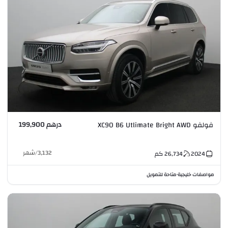
درهم 199,900
فولفو XC90 B6 Utlimate Bright AWD
3,132
/
شهر
2024
26,734
كم
مواصفات خليجية
متاحة للتمويل
•