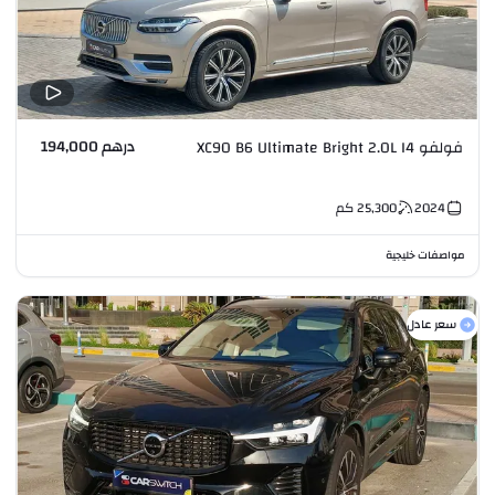
درهم 194,000
فولفو XC90 B6 Ultimate Bright 2.0L I4
2024
25,300
كم
مواصفات خليجية
سعر عادل