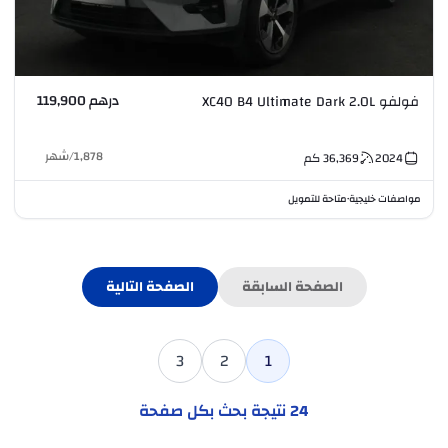
درهم 119,900
فولفو XC40 B4 Ultimate Dark 2.0L
1,878
/
شهر
2024
36,369
كم
مواصفات خليجية
متاحة للتمويل
•
الصفحة السابقة
الصفحة التالية
3
2
1
24
نتيجة بحث بكل صفحة