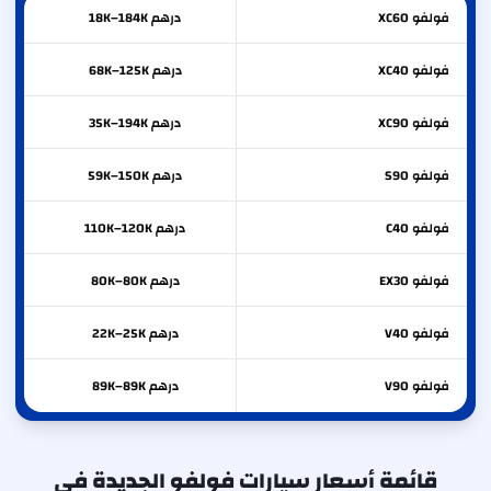
فولفو
XC60
درهم 18K–184K
فولفو
XC40
درهم 68K–125K
فولفو
XC90
درهم 35K–194K
فولفو
S90
درهم 59K–150K
فولفو
C40
درهم 110K–120K
فولفو
EX30
درهم 80K–80K
فولفو
V40
درهم 22K–25K
فولفو
V90
درهم 89K–89K
قائمة أسعار سيارات فولفو الجديدة في