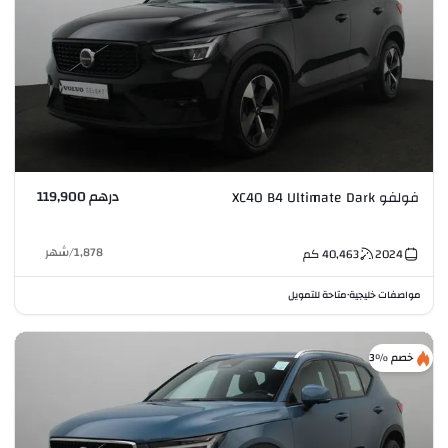
درهم 119,900
فولفو XC40 B4 Ultimate Dark
1,878
/
شهر
2024
40,463
كم
مواصفات خليجية
متاحة للتمويل
•
خصم %3