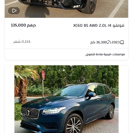
درهم 135,000
فولفو XC60 B5 AWD 2.0L I4
2,115
/
شهر
2023
36,300
كم
مواصفات خليجية
متاحة للتمويل
•