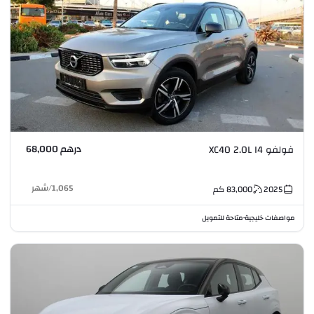
درهم 68,000
فولفو XC40 2.0L I4
1,065
/
شهر
2025
83,000
كم
مواصفات خليجية
متاحة للتمويل
•