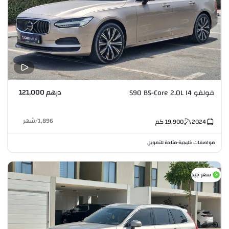
درهم 121,000
فولفو S90 B5-Core 2.0L I4
1,896
/
شهر
2024
19,900
كم
مواصفات خليجية
متاحة للتمويل
•
سعر جيد