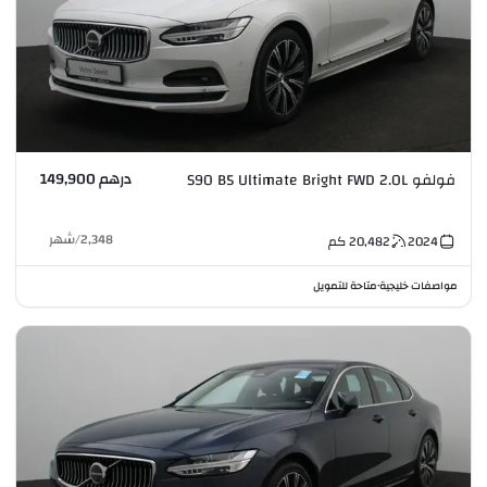
درهم 149,900
فولفو S90 B5 Ultimate Bright FWD 2.0L
2,348
/
شهر
2024
20,482
كم
مواصفات خليجية
متاحة للتمويل
•