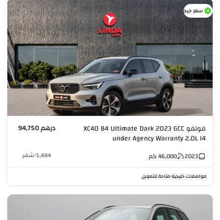
سعر جيد
درهم 94,750
فولفو XC40 B4 Ultimate Dark 2023 GCC
under Agency Warranty 2.0L I4
1,484
/
شهر
2023
46,000
كم
مواصفات خليجية
متاحة للتمويل
•