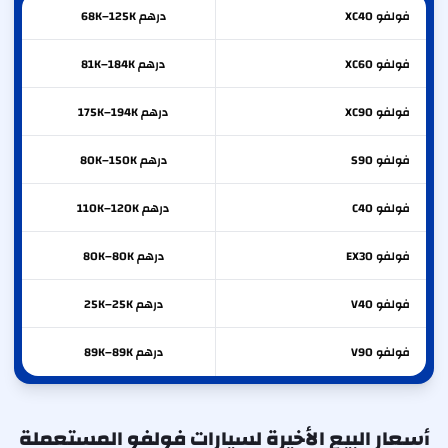
فولفو
XC40
درهم 68K–125K
فولفو
XC60
درهم 81K–184K
فولفو
XC90
درهم 175K–194K
فولفو
S90
درهم 80K–150K
فولفو
C40
درهم 110K–120K
فولفو
EX30
درهم 80K–80K
فولفو
V40
درهم 25K–25K
فولفو
V90
درهم 89K–89K
أسعار البيع الأخيرة لسيارات فولفو المستعملة