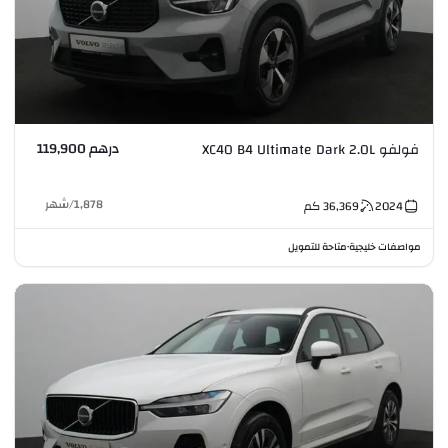
درهم 119,900
فولفو XC40 B4 Ultimate Dark 2.0L
1,878
/
شهر
2024
36,369
كم
مواصفات خليجية
متاحة للتمويل
•