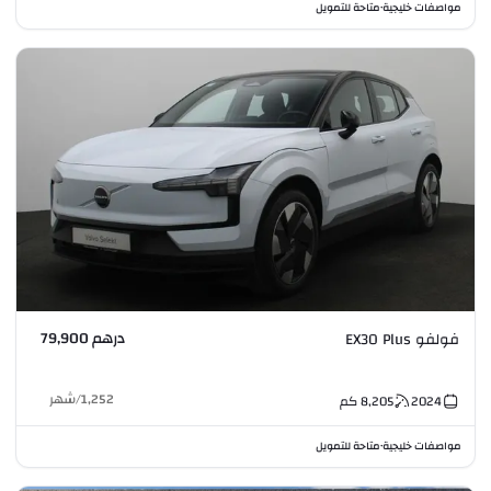
مواصفات خليجية
متاحة للتمويل
•
درهم 79,900
فولفو EX30 Plus
1,252
/
شهر
2024
8,205
كم
مواصفات خليجية
متاحة للتمويل
•