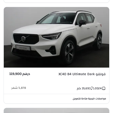
درهم 119,900
فولفو XC40 B4 Ultimate Dark
1,878
/
شهر
2024
35,693
كم
مواصفات خليجية
متاحة للتمويل
•