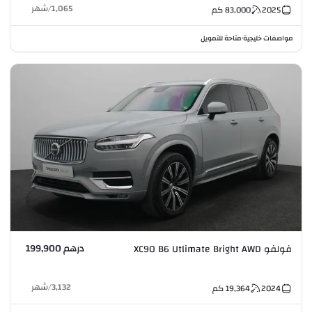
1,065
/
شهر
2025
83,000
كم
مواصفات خليجية
متاحة للتمويل
•
درهم 199,900
فولفو XC90 B6 Utlimate Bright AWD
3,132
/
شهر
2024
19,364
كم