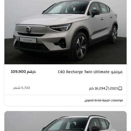
درهم 109,900
فولفو C40 Recharge Twin Ultimate
1,722
/
شهر
2023
16,294
كم
مواصفات خليجية
متاحة للتمويل
•