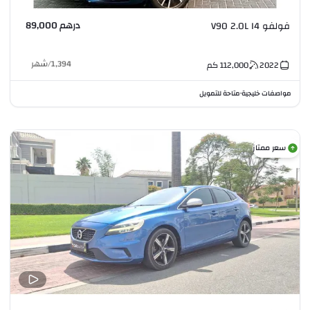
درهم 89,000
فولفو V90 2.0L I4
1,394
/
شهر
2022
112,000
كم
مواصفات خليجية
متاحة للتمويل
•
سعر ممتاز