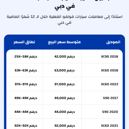
في دبي
استنادًا إلى معاملات سيارات فولفو الفعلية خلال الـ 12 شهرًا الماضية
في دبي
الموديل
متوسط سعر البيع
نطاق السعر
XC90 2018
درهم 42,000
درهم 25K–58K
XC60 2018
درهم 63,000
درهم 63K–63K
XC60 2023
درهم 97,000
درهم 97K–97K
S90 2017
درهم 49,000
درهم 49K–49K
S90 2020
درهم 44,000
درهم 44K–44K
XC60 2021
درهم 92,000
درهم 92K–92K