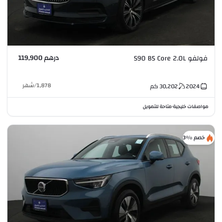
درهم 119,900
فولفو S90 B5 Core 2.0L
1,878
/
شهر
2024
30,202
كم
مواصفات خليجية
متاحة للتمويل
•
خصم %3