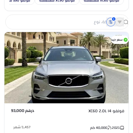
فولفو XC60 مستعملة
فولفو XC90 مستعملة
فولفو S90 مستعملة
1
سعر جيد
درهم 93,000
فولفو XC60 2.0L I4
1,457
/
شهر
2021
40,000
كم