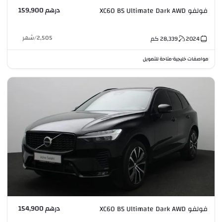
درهم 159,900
فولفو XC60 B5 Ultimate Dark AWD
2,505
/
شهر
2024
28,339
كم
مواصفات خليجية
متاحة للتمويل
•
درهم 154,900
فولفو XC60 B5 Ultimate Dark AWD