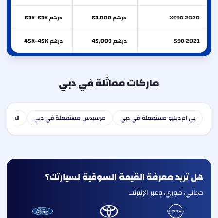
XC90 2020
درهم 63,000
درهم 63K–63K
S90 2021
درهم 45,000
درهم 45K–45K
ماركات مماثلة في دبي
بي ام دبليو مستعملة في دبي
مرسيدس مستعملة في دبي
الفا رو
هل تريد معرفة القيمة السوقية لسيارتك؟
مجاني، فوري، وعبر الإنترنت