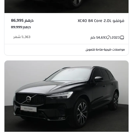
درهم 86,995
فولفو XC40 B4 Core 2.0L
درهم 89,995
1,363
/
شهر
2023
54,693
كم
مواصفات خليجية
متاحة للتمويل
•