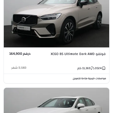
درهم 164,900
فولفو XC60 B5 Ultimate Dark AWD
2,583
/
شهر
2024
11,369
كم
مواصفات خليجية
متاحة للتمويل
•