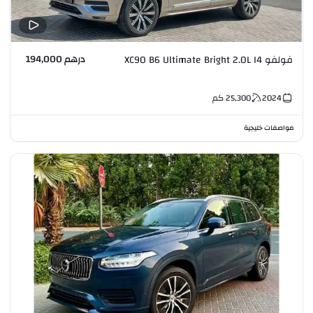
درهم 194,000
فولفو XC90 B6 Ultimate Bright 2.0L I4
2024
25,300
كم
مواصفات خليجية