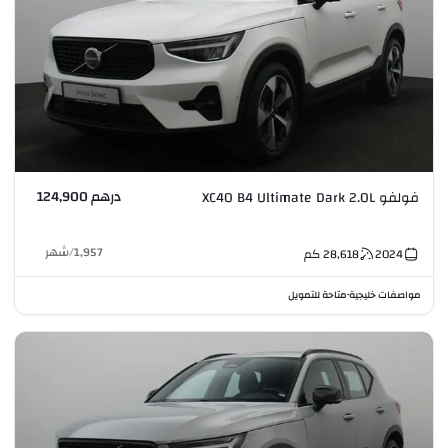
درهم 124,900
فولفو XC40 B4 Ultimate Dark 2.0L
1,957
/
شهر
2024
28,618
كم
مواصفات خليجية
متاحة للتمويل
•