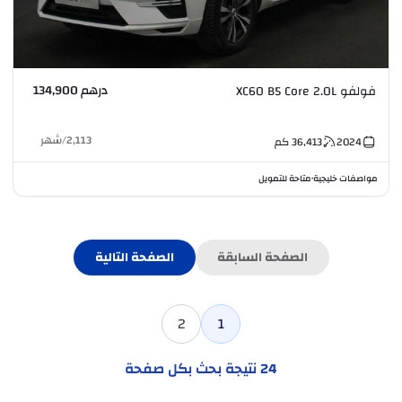
درهم 134,900
فولفو XC60 B5 Core 2.0L
2,113
/
شهر
2024
36,413
كم
مواصفات خليجية
متاحة للتمويل
•
الصفحة السابقة
الصفحة التالية
2
1
24
نتيجة بحث بكل صفحة