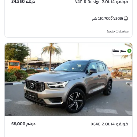
درهم 24,250
فولفو V40 R Design 2.0L I4
2018
110,700
كم
مواصفات خليجية
سعر ممتاز
درهم 68,000
فولفو XC40 2.0L I4