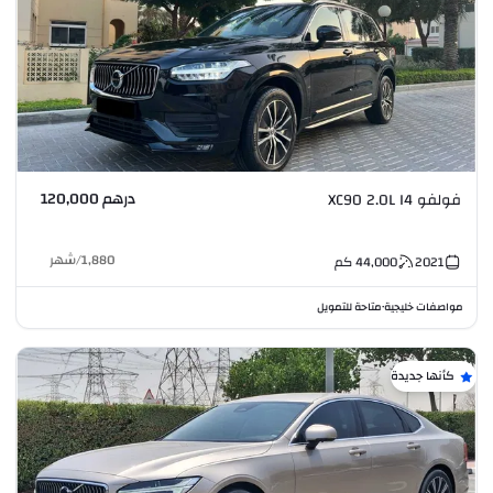
درهم 120,000
فولفو XC90 2.0L I4
1,880
/
شهر
2021
44,000
كم
مواصفات خليجية
متاحة للتمويل
•
كأنها جديدة