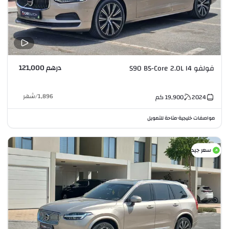
درهم 121,000
فولفو S90 B5-Core 2.0L I4
1,896
/
شهر
2024
19,900
كم
مواصفات خليجية
متاحة للتمويل
•
سعر جيد