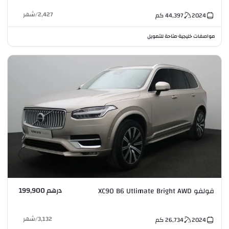
2,427
/
شهر
2024
44,397
كم
مواصفات خليجية
متاحة للتمويل
•
درهم 199,900
فولفو XC90 B6 Utlimate Bright AWD
3,132
/
شهر
2024
26,734
كم