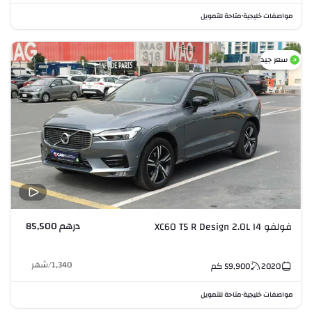
مواصفات خليجية
متاحة للتمويل
•
سعر جيد
درهم 85,500
فولفو XC60 T5 R Design 2.0L I4
1,340
/
شهر
2020
59,900
كم
مواصفات خليجية
متاحة للتمويل
•