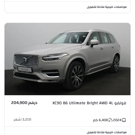
مواصفات خليجية
متاحة للتمويل
•
درهم 204,900
فولفو XC90 B6 Utlimate Bright AWD 4L
3,210
/
شهر
2024
6,400
كم
مواصفات خليجية
متاحة للتمويل
•