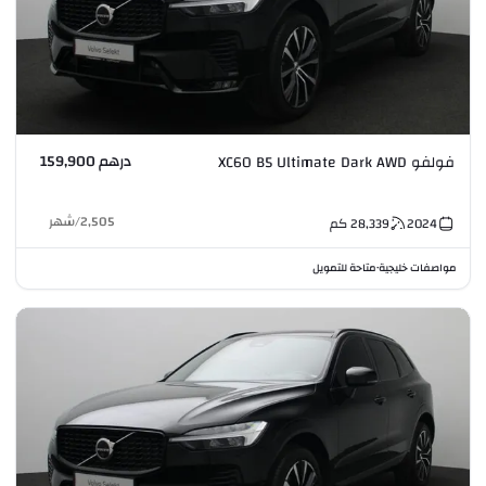
درهم 159,900
فولفو XC60 B5 Ultimate Dark AWD
2,505
/
شهر
2024
28,339
كم
مواصفات خليجية
متاحة للتمويل
•