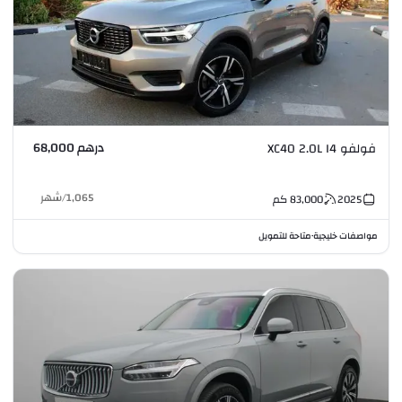
درهم 68,000
فولفو XC40 2.0L I4
1,065
/
شهر
2025
83,000
كم
مواصفات خليجية
متاحة للتمويل
•