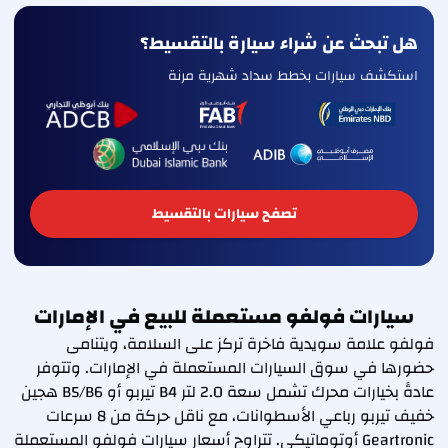
هل تبحث عن شراء سيارة بالتقسيط؟
استكشف سيارات بخطط سداد شهرية مرنة
تصفح سيارات بالتقسيط
سيارات فولفو مستعملة للبيع في الإمارات
فولفو علامة سويدية فاخرة تركز على السلامة، ويتنامى
حضورها في سوق السيارات المستعملة في الإمارات. وتتوفر
عادةً بخيارات محرك تشمل سعة 2.0 لتر B4 تيربو أو B5/B6 هجين
خفيف تيربو رباعي الأسطوانات، مع ناقل حركة من 8 سرعات
Geartronic أوتوماتيكي. تتراوح أسعار سيارات فولفو المستعملة