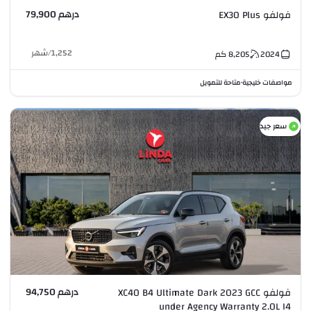
درهم 79,900
فولفو EX30 Plus
1,252
/
شهر
2024
8,205
كم
مواصفات خليجية
متاحة للتمويل
•
سعر جيد
درهم 94,750
فولفو XC40 B4 Ultimate Dark 2023 GCC
under Agency Warranty 2.0L I4