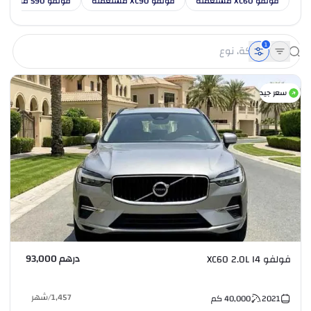
فولفو XC60 مستعملة
فولفو XC90 مستعملة
فولفو S90 مستعملة
1
سعر جيد
درهم 93,000
فولفو XC60 2.0L I4
1,457
/
شهر
2021
40,000
كم