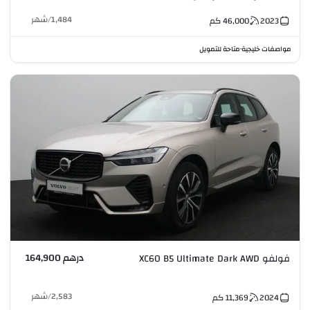
1,484
/
شهر
2023
46,000
كم
مواصفات خليجية
متاحة للتمويل
•
درهم 164,900
فولفو XC60 B5 Ultimate Dark AWD
2,583
/
شهر
2024
11,369
كم