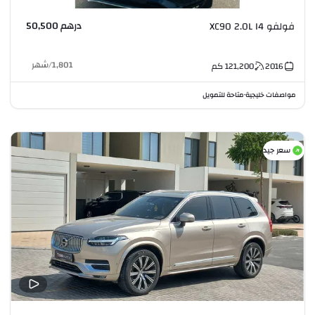
درهم 50,500
فولفو XC90 2.0L I4
1,801
/
شهر
2016
121,200
كم
مواصفات خليجية
متاحة للتمويل
•
سعر جيد