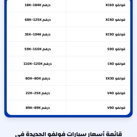
فولفو
XC60
درهم 18K–184K
فولفو
XC40
درهم 68K–125K
فولفو
XC90
درهم 35K–194K
فولفو
S90
درهم 59K–150K
فولفو
C40
درهم 110K–120K
فولفو
EX30
درهم 80K–80K
فولفو
V40
درهم 22K–25K
فولفو
V90
درهم 89K–89K
قائمة أسعار سيارات فولفو الجديدة في