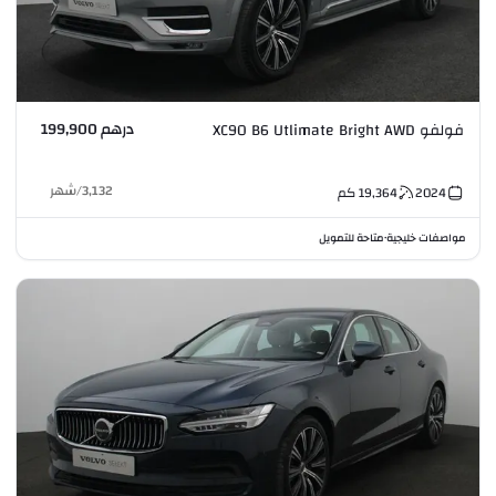
درهم 199,900
فولفو XC90 B6 Utlimate Bright AWD
3,132
/
شهر
2024
19,364
كم
مواصفات خليجية
متاحة للتمويل
•