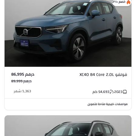
خصم %3
درهم 86,995
فولفو XC40 B4 Core 2.0L
درهم 89,995
1,363
/
شهر
2023
54,693
كم
مواصفات خليجية
متاحة للتمويل
•