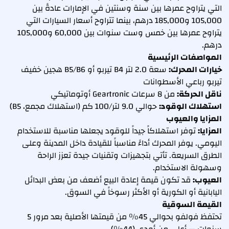
التي يتراوح عمرها بين سنة وسنتين في الإمارات عادةً بين
105,000 و185,000 درهم، بينما تتراوح أسعار السيارات التي
يتراوح عمرها بين خمس وست سنوات بين 60,000 و105,000
درهم.
المواصفات الرئيسية
خيارات المحرك:
سعة 2.0 لتر B4 تيربو أو B5/B6 هجين خفيف
تيربو رباعي الأسطوانات
ناقل الحركة:
من 8 سرعات Geartronic أوتوماتيكي
استهلاك الوقود:
حوالي 9.0 لتر/100 كم (استهلاك مجمع، B5)
المزايا والعيوب
المزايا:
توفر استهلاكاً جيداً للوقود يجعلها مناسبة للاستخدام
اليومي. يوفر المحرك أداءً مناسباً للقيادة داخل المدينة وعلى
الطرق السريعة. تأتي بتجهيزات وتقنيات جيدة تعزز الراحة
وسهولة الاستخدام.
العيوب:
قد تكون قيمة إعادة البيع أضعف من بعض البدائل
اليابانية أو الكورية أو الأكثر رسوخاً في السوق.
القيمة السوقية
تحتفظ فولفو بحوالي 45% من قيمتها الأصلية بعد مرور 5