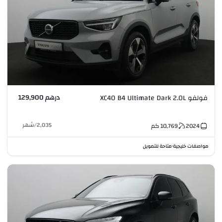
درهم 129,900
فولفو XC40 B4 Ultimate Dark 2.0L
2,035
/
شهر
2024
10,769
كم
مواصفات خليجية
متاحة للتمويل
•