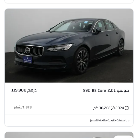
درهم 119,900
فولفو S90 B5 Core 2.0L
1,878
/
شهر
2024
30,202
كم
مواصفات خليجية
متاحة للتمويل
•