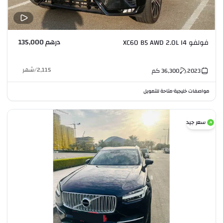
درهم 135,000
فولفو XC60 B5 AWD 2.0L I4
2,115
/
شهر
2023
36,300
كم
مواصفات خليجية
متاحة للتمويل
•
سعر جيد