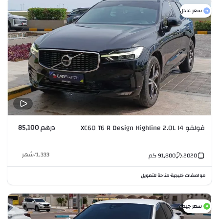
سعر عادل
درهم 85,100
فولفو XC60 T6 R Design Highline 2.0L I4
1,333
/
شهر
2020
91,800
كم
مواصفات خليجية
متاحة للتمويل
•
سعر جيد