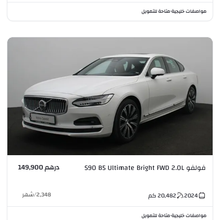
مواصفات خليجية
متاحة للتمويل
•
درهم 149,900
فولفو S90 B5 Ultimate Bright FWD 2.0L
2,348
/
شهر
2024
20,482
كم
مواصفات خليجية
متاحة للتمويل
•