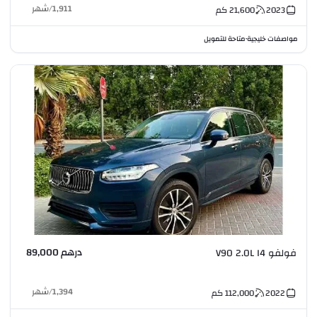
1,911
/
شهر
2023
21,600
كم
مواصفات خليجية
متاحة للتمويل
•
درهم 89,000
فولفو V90 2.0L I4
1,394
/
شهر
2022
112,000
كم