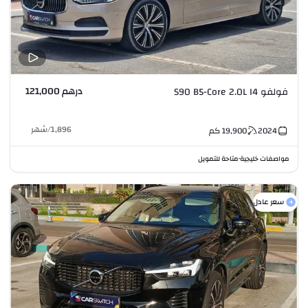
درهم 121,000
فولفو S90 B5-Core 2.0L I4
1,896
/
شهر
2024
19,900
كم
مواصفات خليجية
متاحة للتمويل
•
سعر عادل