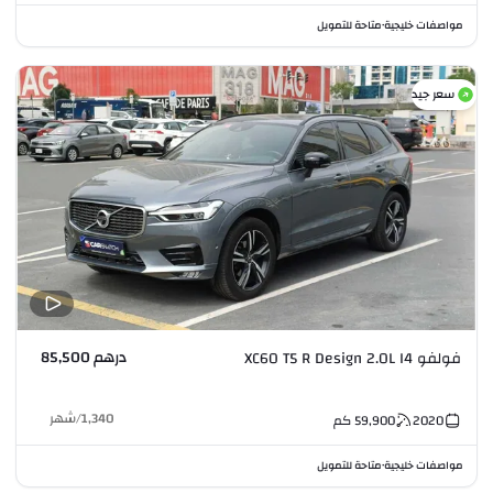
مواصفات خليجية
متاحة للتمويل
•
سعر جيد
درهم 85,500
فولفو XC60 T5 R Design 2.0L I4
1,340
/
شهر
2020
59,900
كم
مواصفات خليجية
متاحة للتمويل
•