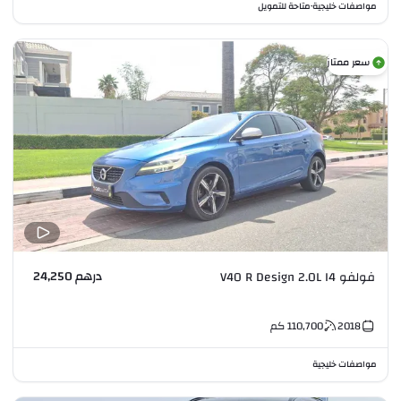
مواصفات خليجية
متاحة للتمويل
•
سعر ممتاز
درهم 24,250
فولفو V40 R Design 2.0L I4
2018
110,700
كم
مواصفات خليجية