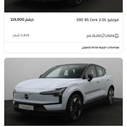
درهم 119,900
فولفو S90 B5 Core 2.0L
1,878
/
شهر
2024
15,263
كم
مواصفات خليجية
متاحة للتمويل
•