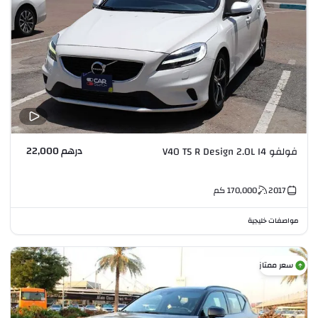
درهم 22,000
فولفو V40 T5 R Design 2.0L I4
2017
170,000
كم
مواصفات خليجية
سعر ممتاز