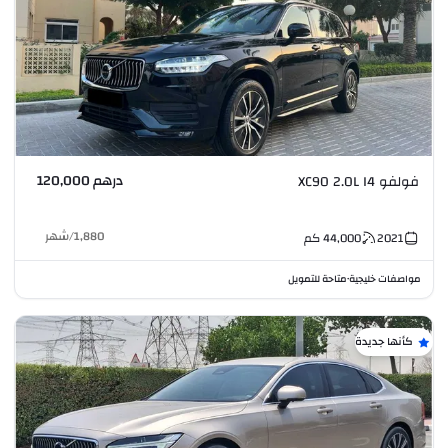
درهم 120,000
فولفو XC90 2.0L I4
1,880
/
شهر
2021
44,000
كم
مواصفات خليجية
متاحة للتمويل
•
كأنها جديدة