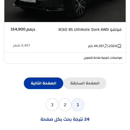
درهم 154,900
فولفو XC60 B5 Ultimate Dark AWD
2,427
/
شهر
2024
44,397
كم
مواصفات خليجية
متاحة للتمويل
•
الصفحة السابقة
الصفحة التالية
3
2
1
24
نتيجة بحث بكل صفحة