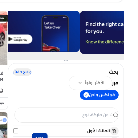
ممي
س
بحث
واضح
1
فلتر
فو
I4
فرز
الأكثر رواجاً
فولكس واجن
موا
س
المالك الأول