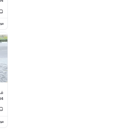
I4
موا
فو
 I4
موا