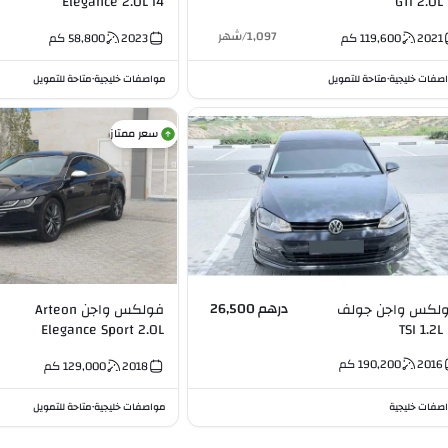
Elegance 2.0L I4
GTI 2.0L 
1,097
/
شهر
2021
119,600
كم
2023
58,800
كم
صفات خليجية
متاحة للتمويل
مواصفات خليجية
متاحة للتمويل
•
•
سعر ممتاز
درهم 26,500
لكس واجن جولف
فولكس واجن Arteon
Elegance Sport 2.0L
TSI 1.2L
Turbo 2.0L I4
2016
190,200
كم
2018
129,000
كم
صفات خليجية
مواصفات خليجية
متاحة للتمويل
•