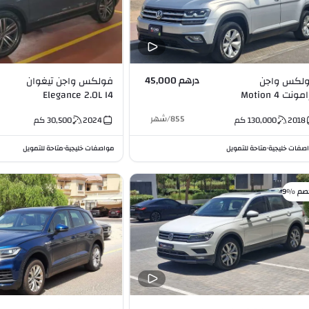
درهم 45,000
لكس واجن
فولكس واجن تيغوان
تيرامونت 4 Motion
Elegance 2.0L I4
3.6L 
855
/
شهر
2018
130,000
كم
2024
30,500
كم
صفات خليجية
متاحة للتمويل
مواصفات خليجية
متاحة للتمويل
•
•
صم %9