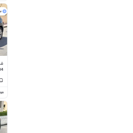
س
فو
L I4
موا