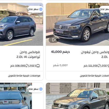
عر عادل
سعر عادل
درهم 41,000
لكس واجن تيغوان
فولكس واجن
2.0
تيرامونت 2.0L I4
1,007
/
شهر
2017
111,200
كم
2023
108,000
كم
صفات خليجية
متاحة للتمويل
مواصفات خليجية
متاحة للتمويل
•
•
سعر عادل