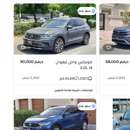
سعر عادل
درهم 68,000
درهم 90,000
فولكس واجن تيغوان
2.0L I4
1,065
/
شهر
1,410
/
شهر
2023
61,100
كم
مواصفات خليجية
متاحة للتمويل
•
سعر عادل