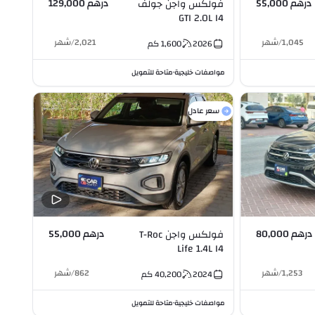
درهم 55,000
درهم 129,000
فولكس واجن جولف
GTI 2.0L I4
1,045
/
شهر
2,021
/
شهر
2026
1,600
كم
مواصفات خليجية
متاحة للتمويل
•
سعر عادل
درهم 80,000
درهم 55,000
فولكس واجن T-Roc
Life 1.4L I4
1,253
/
شهر
862
/
شهر
2024
40,200
كم
مواصفات خليجية
متاحة للتمويل
•