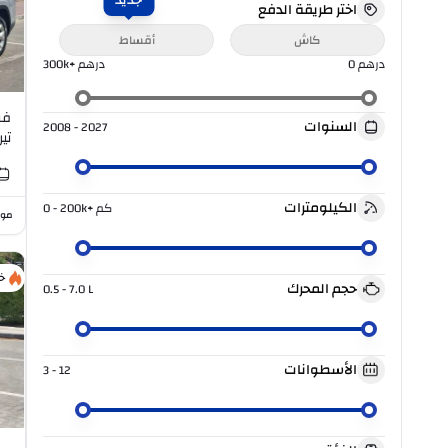
جديد
اختر طريقة الدفع
كاش
أقساط
درهم
0
درهم
300k+
فو
السنوات
2008 - 2027
V6
الكيلومترات
كم
0 - 200k+
موا
خ
حجم المحرك
0.5 - 7.0
L
الأسطوانات
3 - 12