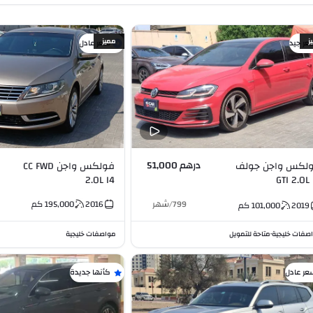
ز
مميز
عر جيد
سعر عادل
درهم 51,000
لكس واجن جولف
فولكس واجن CC FWD
2.0L I4
GTI 2.0L 
799
/
شهر
2016
195,000
كم
2019
101,000
كم
صفات خليجية
متاحة للتمويل
مواصفات خليجية
•
عر عادل
كأنها جديدة