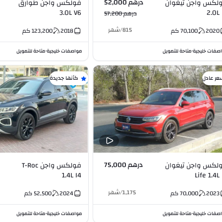
درهم 52,000
لكس واجن تيغوان
فولكس واجن طوارق
3.0L V6
2.0
درهم 57,200
815
/
شهر
2020
70,100
كم
2018
123,200
كم
صفات خليجية
متاحة للتمويل
مواصفات خليجية
متاحة للتمويل
•
•
عر عادل
كأنها جديدة
درهم 75,000
لكس واجن تيغوان
فولكس واجن T-Roc
1.4L I4
Life 1.4L 
1,175
/
شهر
2023
70,000
كم
2024
52,500
كم
صفات خليجية
متاحة للتمويل
مواصفات خليجية
متاحة للتمويل
•
•