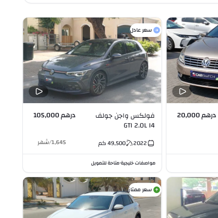
سعر عادل
درهم 20,000
درهم 105,000
فولكس واجن جولف
GTI 2.0L I4
1,645
/
شهر
2022
49,500
كم
مواصفات خليجية
متاحة للتمويل
•
سعر ممتاز