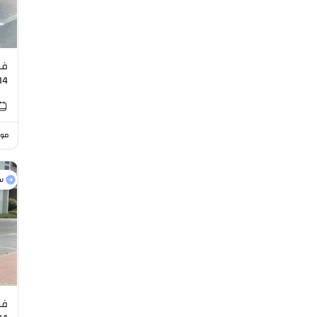
فو
L I4
موا
س
فو