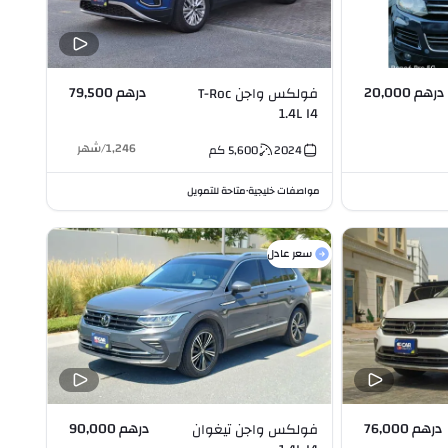
درهم 20,000
درهم 79,500
فولكس واجن T-Roc
1.4L I4
1,246
/
شهر
2024
5,600
كم
مواصفات خليجية
متاحة للتمويل
•
سعر عادل
درهم 76,000
درهم 90,000
فولكس واجن تيغوان