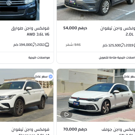
درهم 54,000
لكس واجن تيغوان
فولكس واجن طوارق
AWD 3.6L V6
2.0
846
/
شهر
2013
194,000
كم
2019
125,500
كم
صفات خليجية
متاحة للتمويل
مواصفات خليجية
•
عر عادل
سعر عادل
درهم 70,000
لكس واجن جولف
فولكس واجن تيغوان