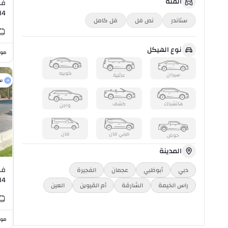
الفئة
فو
L I4
ستاندر
نص فل
فل كامل
نوع الهيكل
موا
كوبيه
سيدان
عائلية
س
هاتشباك
كشف
واجن
ميني فان
فان
حوض
المدينة
فو
دبي
أبوظبي
عجمان
الفجيرة
I4
راس الخیمة
الشارقة
أم القيوين
العين
موا