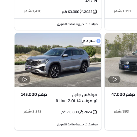
1.4L I4
1,191
/
شهر
1,410
/
شهر
2023
63,000
كم
مواصفات خليجية
متاحة للتمويل
•
سعر عادل
درهم 47,000
درهم 145,000
فولكس واجن
تيرامونت R line 2.0L I4
893
/
شهر
2,272
/
شهر
2024
26,800
كم
مواصفات خليجية
متاحة للتمويل
•