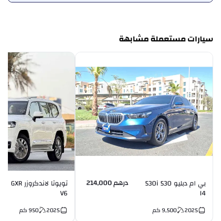
سيارات مستعملة مشابهة
درهم 214,000
بي ام دبليو 530 530i
تويوتا لاندكروزر GXR
V6
I4
2025
9,500
كم
2025
950
كم