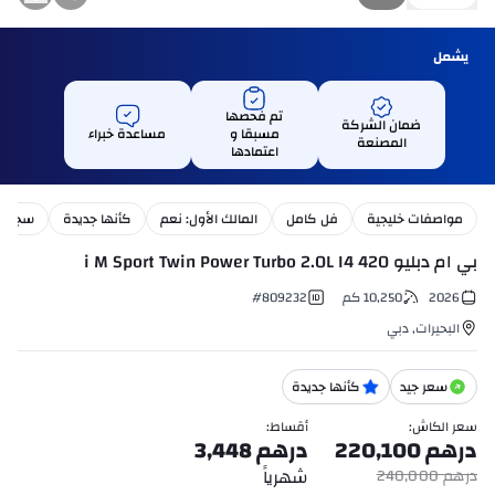
يشمل
تم فحصها
ضمان الشركة
مسبقا و
مساعدة خبراء
المصنعة
اعتمادها
مواصفات خليجية
فل كامل
المالك الأول: نعم
كأنها جديدة
سجل ال
بي ام دبليو 420 i M Sport Twin Power Turbo 2.0L I4
2026
10,250
كم
809232
#
البحيرات
,
دبي
سعر جيد
كأنها جديدة
سعر الكاش
:
أقساط
:
درهم
220,100
درهم
3,448
شهرياً
درهم
240,000