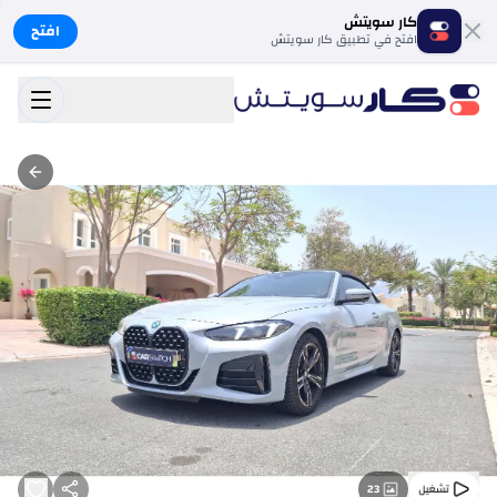
كار سويتش
افتح
افتح في تطبيق كار سويتش
23