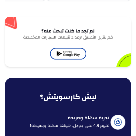
لم تجد ما كنت تبحث عنه؟
قم بتنزيل التطبيق لإعداد تنبيهات السيارات المخصصة
ليش كارسويتش؟
تجربة سهلة ومريحة
تقييم 4.8 على جوجل. خليناها سهلة وبسيطة!