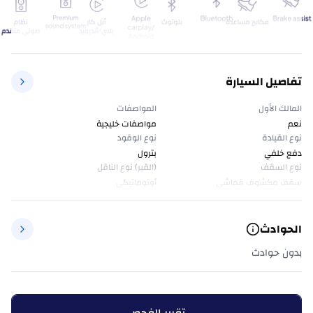
تفاصيل السيارة
المالك الأول
المواصفات
نعم
مواصفات خليجية
نوع القيادة
نوع الوقود
دفع خلفي
بترول
نوع السقف
(القير) نوع الناقل
سقف مكشوف قماشي
أوتوماتيكي
الحوادث
بدون حوادث