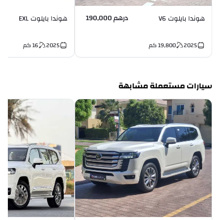
درهم 190,000
هوندا بايلوت V6
هوندا بايلوت EXL
2025
19,800
كم
2025
16
كم
سيارات مستعملة مشابهة