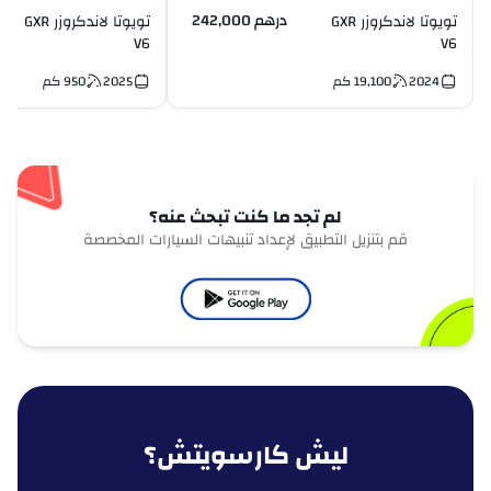
درهم 242,000
تويوتا لاندكروزر GXR
تويوتا لاندكروزر GXR
V6
V6
2024
19,100
كم
2025
950
كم
لم تجد ما كنت تبحث عنه؟
قم بتنزيل التطبيق لإعداد تنبيهات السيارات المخصصة
ليش كارسويتش؟