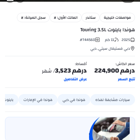
مواصفات خليجية
ستاندر
المالك الأول: لا
سجل الصيانة: لا
هوندا بايلوت Touring 3.5L
2025
11
كم
744560
#
دبي فستيفال سيتي
,
دبي
سعر الكاش
:
أقساط
:
درهم
224,900
درهم
3,523
/ شهر
تتبع السعر
عرض التفاصيل
سيارات مشابهة لهذه
هوندا في دبي
هوندا في الإمارات
بايلوت ف
بيع سيارتي
خليها على كارسويتش