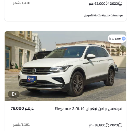
1,410
/
شهر
2023
63,000
كم
مواصفات خليجية
متاحة للتمويل
•
سعر عادل
درهم 76,000
فولكس واجن تيغوان Elegance 2.0L I4
1,191
/
شهر
2023
58,800
كم