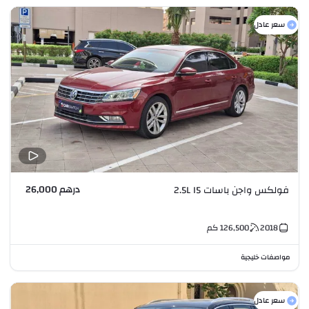
سعر عادل
درهم 26,000
فولكس واجن باسات 2.5L I5
2018
126,500
كم
مواصفات خليجية
سعر عادل