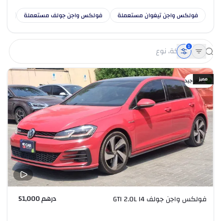
فولكس واجن تيغوان مستعملة
فولكس واجن جولف مستعملة
فول
1
مميز
سعر جيد
درهم 51,000
فولكس واجن جولف GTI 2.0L I4