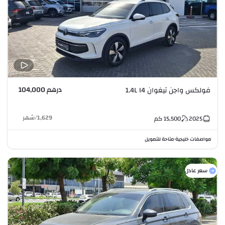
درهم 104,000
فولكس واجن تيغوان 1.4L I4
1,629
/
شهر
2025
15,500
كم
مواصفات خليجية
متاحة للتمويل
•
سعر عادل