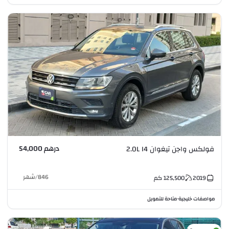
درهم 54,000
فولكس واجن تيغوان 2.0L I4
846
/
شهر
2019
125,500
كم
مواصفات خليجية
متاحة للتمويل
•