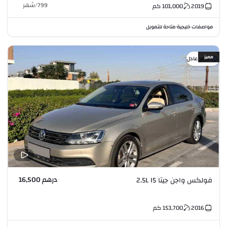
799
/
شهر
2019
101,000
كم
مواصفات خليجية
متاحة للتمويل
•
مميز
سعر عادل
درهم 16,500
فولكس واجن جيتا 2.5L I5
2016
153,700
كم