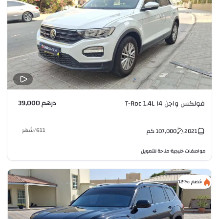
درهم 39,000
فولكس واجن T-Roc 1.4L I4
611
/
شهر
2021
107,000
كم
مواصفات خليجية
متاحة للتمويل
•
خصم %12