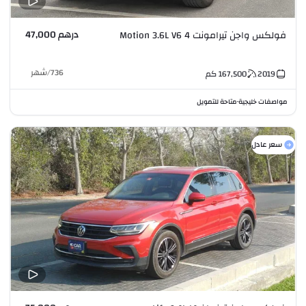
درهم 47,000
فولكس واجن تيرامونت 4 Motion 3.6L V6
736
/
شهر
2019
167,500
كم
مواصفات خليجية
متاحة للتمويل
•
سعر عادل