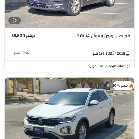
درهم 39,800
فولكس واجن تيغوان 2.0L I4
756
/
شهر
2018
136,200
كم
مواصفات خليجية
متاحة للتمويل
•
خصم %10