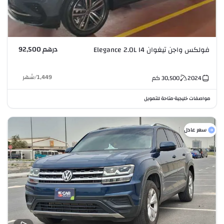
درهم 92,500
فولكس واجن تيغوان Elegance 2.0L I4
1,449
/
شهر
2024
30,500
كم
مواصفات خليجية
متاحة للتمويل
•
سعر عادل