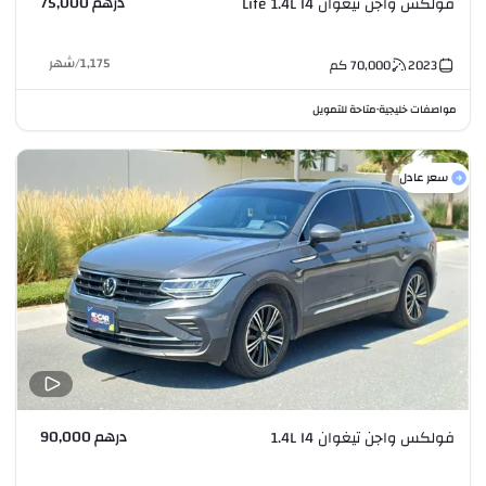
درهم 75,000
فولكس واجن تيغوان Life 1.4L I4
1,175
/
شهر
2023
70,000
كم
مواصفات خليجية
متاحة للتمويل
•
سعر عادل
درهم 90,000
فولكس واجن تيغوان 1.4L I4