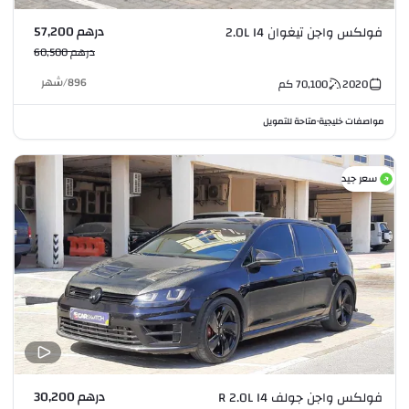
درهم 57,200
فولكس واجن تيغوان 2.0L I4
درهم 60,500
896
/
شهر
2020
70,100
كم
مواصفات خليجية
متاحة للتمويل
•
سعر جيد
درهم 30,200
فولكس واجن جولف R 2.0L I4