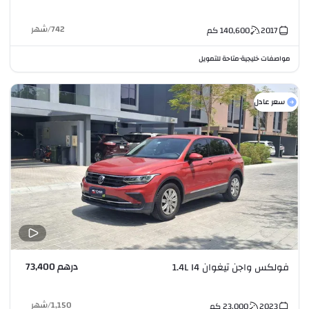
742
/
شهر
2017
140,600
كم
مواصفات خليجية
متاحة للتمويل
•
سعر عادل
درهم 73,400
فولكس واجن تيغوان 1.4L I4
1,150
/
شهر
2023
23,000
كم