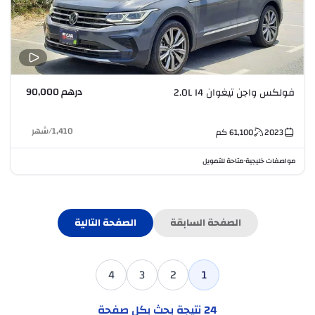
درهم 90,000
فولكس واجن تيغوان 2.0L I4
1,410
/
شهر
2023
61,100
كم
مواصفات خليجية
متاحة للتمويل
•
الصفحة السابقة
الصفحة التالية
4
3
2
1
24
نتيجة بحث بكل صفحة