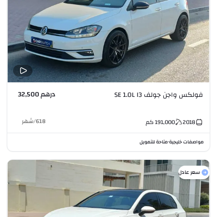
درهم 32,500
فولكس واجن جولف SE 1.0L I3
618
/
شهر
2018
191,000
كم
مواصفات خليجية
متاحة للتمويل
•
سعر عادل