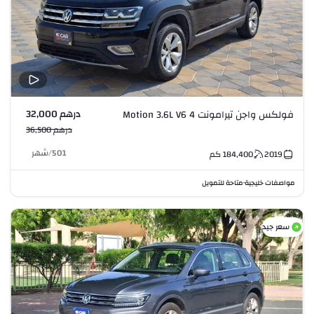
درهم 32,000
فولكس واجن تيرامونت 4 Motion 3.6L V6
درهم 36,500
501
/
شهر
2019
184,400
كم
مواصفات خليجية
متاحة للتمويل
•
سعر جيد