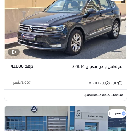
درهم 41,000
فولكس واجن تيغوان 2.0L I4
1,007
/
شهر
2017
111,200
كم
مواصفات خليجية
متاحة للتمويل
•
سعر عادل