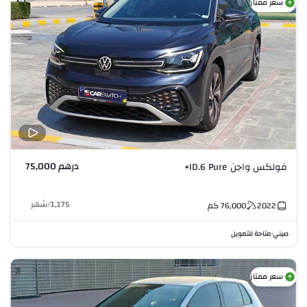
سعر ممتاز
درهم 75,000
فولكس واجن ID.6 Pure+
1,175
/
شهر
2022
76,000
كم
صيني
متاحة للتمويل
•
سعر ممتاز