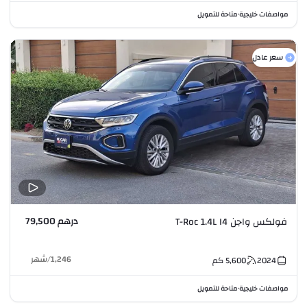
مواصفات خليجية
متاحة للتمويل
•
سعر عادل
درهم 79,500
فولكس واجن T-Roc 1.4L I4
1,246
/
شهر
2024
5,600
كم
مواصفات خليجية
متاحة للتمويل
•