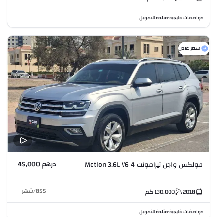
مواصفات خليجية
متاحة للتمويل
•
سعر عادل
درهم 45,000
فولكس واجن تيرامونت 4 Motion 3.6L V6
855
/
شهر
2018
130,000
كم
مواصفات خليجية
متاحة للتمويل
•