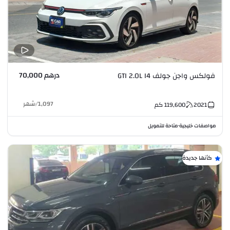
درهم 70,000
فولكس واجن جولف GTI 2.0L I4
1,097
/
شهر
2021
119,600
كم
مواصفات خليجية
متاحة للتمويل
•
كأنها جديدة