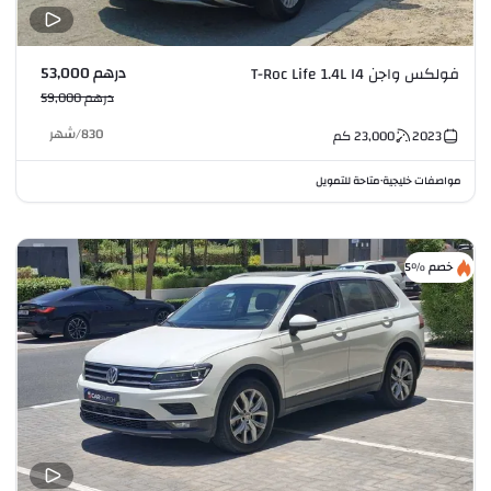
درهم 53,000
فولكس واجن T-Roc Life 1.4L I4
درهم 59,000
830
/
شهر
2023
23,000
كم
مواصفات خليجية
متاحة للتمويل
•
خصم %5