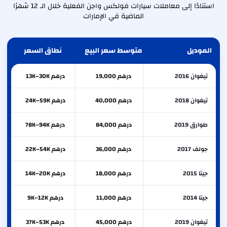
استنادًا إلى معاملات سيارات فولكس واجن الفعلية خلال الـ 12 شهرًا
الماضية في الإمارات
الموديل
متوسط سعر البيع
نطاق السعر
تيغوان 2016
درهم 19,000
درهم 13K–30K
تيغوان 2018
درهم 40,000
درهم 24K–59K
طوارق 2019
درهم 84,000
درهم 78K–94K
جولف 2017
درهم 36,000
درهم 22K–54K
جيتا 2015
درهم 18,000
درهم 14K–20K
جيتا 2014
درهم 11,000
درهم 9K–12K
تيغوان 2019
درهم 45,000
درهم 37K–53K