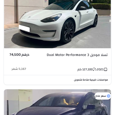
درهم 74,500
تسلا موديل 3 Dual Motor Performance
1,167
/
شهر
2021
127,100
كم
مواصفات خليجية
متاحة للتمويل
•
سعر عادل