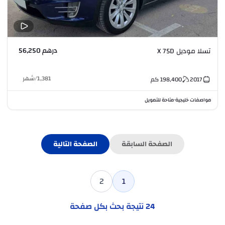
درهم 56,250
تسلا موديل X 75D
1,381
/
شهر
2017
198,400
كم
مواصفات خليجية
متاحة للتمويل
•
الصفحة السابقة
الصفحة التالية
2
1
24
نتيجة بحث بكل صفحة