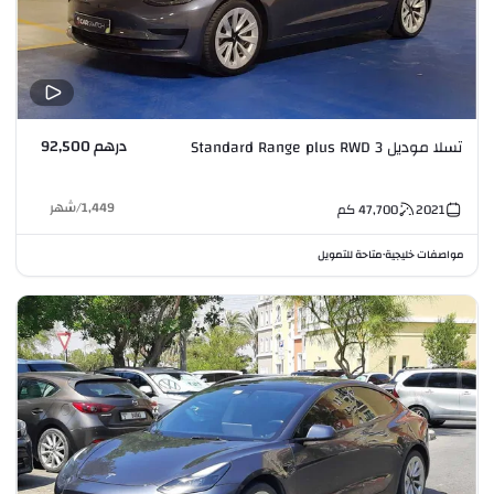
درهم 92,500
تسلا موديل 3 Standard Range plus RWD
1,449
/
شهر
2021
47,700
كم
مواصفات خليجية
متاحة للتمويل
•