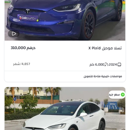
درهم 310,000
تسلا موديل X Plaid
4,857
/
شهر
2024
6,000
كم
مواصفات خليجية
متاحة للتمويل
•
سعر جيد