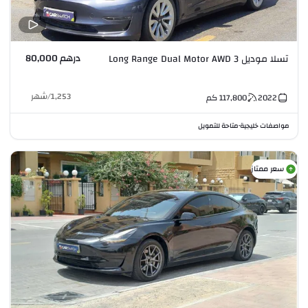
درهم 80,000
تسلا موديل 3 Long Range Dual Motor AWD
1,253
/
شهر
2022
117,800
كم
مواصفات خليجية
متاحة للتمويل
•
سعر ممتاز