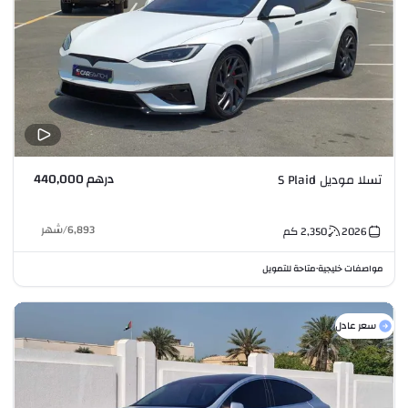
درهم 440,000
تسلا موديل S Plaid
6,893
/
شهر
2026
2,350
كم
مواصفات خليجية
متاحة للتمويل
•
سعر عادل