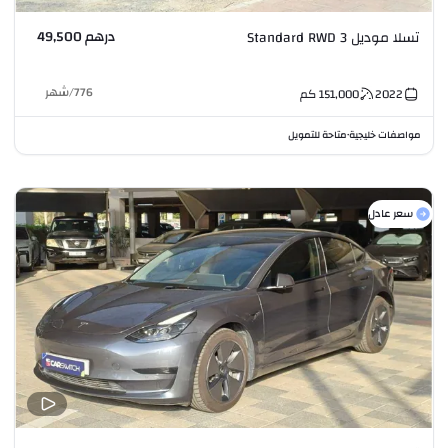
درهم 49,500
تسلا موديل 3 Standard RWD
776
/
شهر
2022
151,000
كم
مواصفات خليجية
متاحة للتمويل
•
سعر عادل