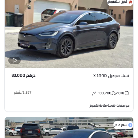
قابل للتفاوض
درهم 83,000
تسلا موديل X 100D
1,577
/
شهر
2018
139,200
كم
مواصفات خليجية
متاحة للتمويل
•
سعر عادل