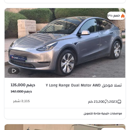
خصم %5
درهم 135,000
تسلا موديل Y Long Range Dual Motor AWD
درهم 142,000
2,115
/
شهر
2023
23,200
كم
مواصفات خليجية
متاحة للتمويل
•