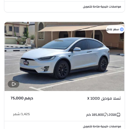
مواصفات خليجية
متاحة للتمويل
•
سعر عادل
درهم 75,000
تسلا موديل X 100D
1,425
/
شهر
2018
185,800
كم
مواصفات خليجية
متاحة للتمويل
•