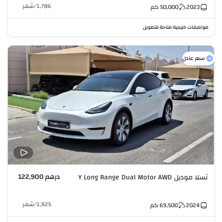
1,786
/
شهر
2023
50,000
كم
مواصفات خليجية
متاحة للتمويل
•
سعر عادل
درهم 122,900
تسلا موديل Y Long Range Dual Motor AWD
1,925
/
شهر
2024
69,500
كم