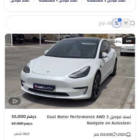
تسلا موديل 3 مستعملة
تسلا موديل Y مستعملة
تسلا موديل X مستعملة
1
مميز
خصم %12
درهم 55,000
تسلا موديل 3 Dual Motor Performance AWD
Navigate on Autosteer
درهم 62,500
862
/
شهر
2021
153,600
كم