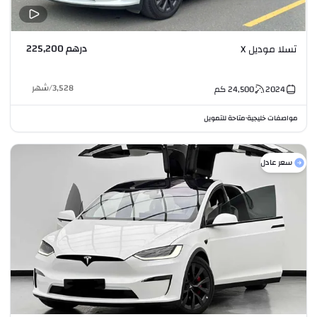
درهم 225,200
تسلا موديل X
3,528
/
شهر
2024
24,500
كم
مواصفات خليجية
متاحة للتمويل
•
سعر عادل