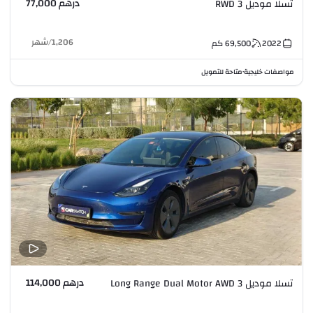
درهم 77,000
تسلا موديل 3 RWD
1,206
/
شهر
2022
69,500
كم
مواصفات خليجية
متاحة للتمويل
•
درهم 114,000
تسلا موديل 3 Long Range Dual Motor AWD