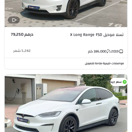
درهم 79,250
تسلا موديل X Long Range FSD
1,242
/
شهر
2019
186,000
كم
مواصفات خليجية
متاحة للتمويل
•
سعر جيد