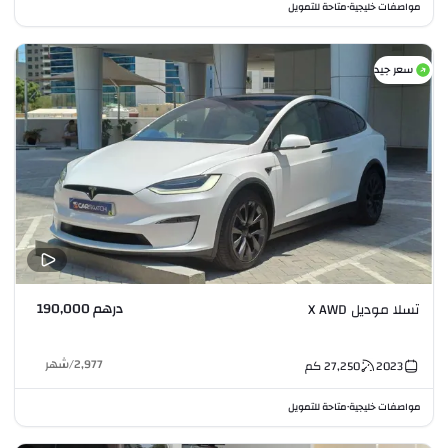
مواصفات خليجية
متاحة للتمويل
•
سعر جيد
درهم 190,000
تسلا موديل X AWD
2,977
/
شهر
2023
27,250
كم
مواصفات خليجية
متاحة للتمويل
•