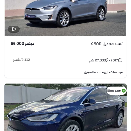
درهم 86,000
تسلا موديل X 90D
2,112
/
شهر
2017
27,000
كم
مواصفات خليجية
متاحة للتمويل
•
سعر ممتاز