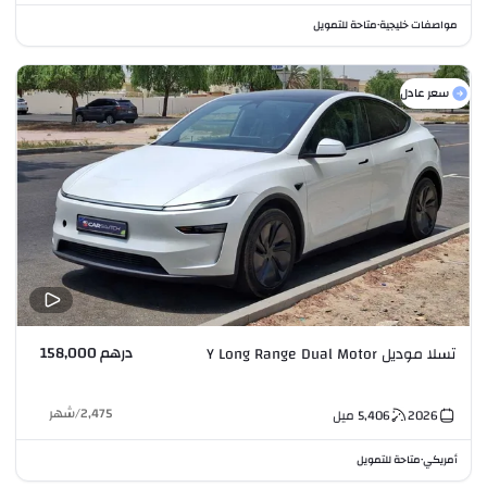
مواصفات خليجية
متاحة للتمويل
•
سعر عادل
درهم 158,000
تسلا موديل Y Long Range Dual Motor
2,475
/
شهر
2026
5,406
ميل
أمريكي
متاحة للتمويل
•