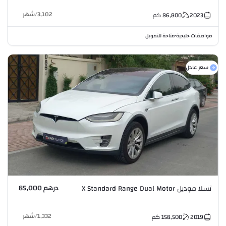
3,102
/
شهر
2023
86,800
كم
مواصفات خليجية
متاحة للتمويل
•
سعر عادل
درهم 85,000
تسلا موديل X Standard Range Dual Motor
1,332
/
شهر
2019
158,500
كم