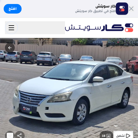
كار سويتش
افتح
افتح في تطبيق كار سويتش
18