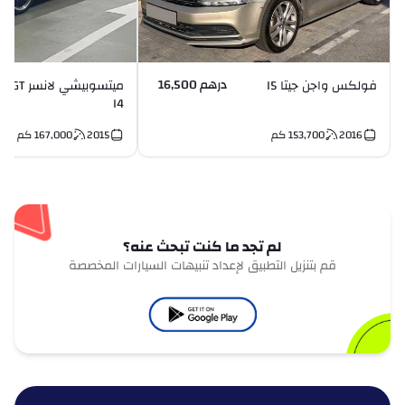
درهم 16,500
فولكس واجن جيتا I5
ميتسوبيشي لانسر GT
I4
2016
153,700
كم
2015
167,000
كم
لم تجد ما كنت تبحث عنه؟
قم بتنزيل التطبيق لإعداد تنبيهات السيارات المخصصة