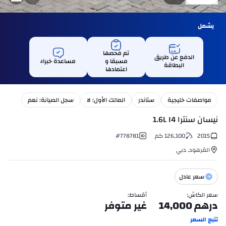
يشمل
تم فحصها
الدفع عن طريق
مسبقا و
مساعدة خبراء
البطاقة
اعتمادها
مواصفات خليجية
ستاندر
المالك الأول: لا
سجل الصيانة: نعم
نيسان سنترا 1.6L I4
2015
126,100
كم
778781
#
القرهود
,
دبي
سعر عادل
سعر الكاش
:
أقساط
:
درهم
14,000
غير متوفر
تتبع السعر