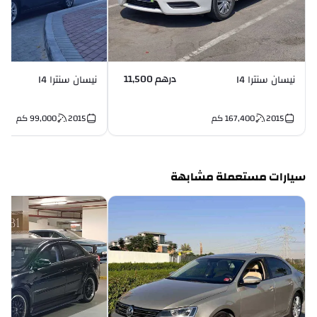
درهم 11,500
نيسان سنترا I4
نيسان سنترا I4
2015
167,400
كم
2015
99,000
كم
سيارات مستعملة مشابهة