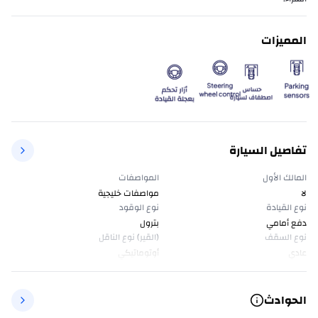
المميزات
تفاصيل السيارة
المالك الأول
المواصفات
لا
مواصفات خليجية
نوع القيادة
نوع الوقود
دفع أمامي
بترول
نوع السقف
(القير) نوع الناقل
عادي
أوتوماتيكي
الحوادث