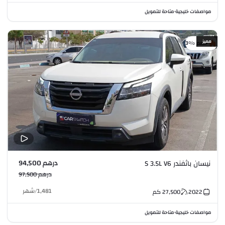
مواصفات خليجية
متاحة للتمويل
•
مميز
خصم %3
درهم 94,500
نيسان باثفندر S 3.5L V6
درهم 97,500
1,481
/
شهر
2022
27,500
كم
مواصفات خليجية
متاحة للتمويل
•