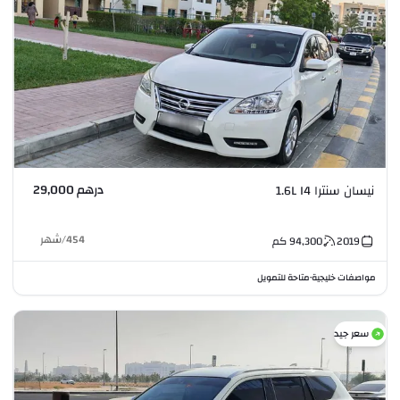
درهم 29,000
نيسان سنترا 1.6L I4
454
/
شهر
2019
94,300
كم
مواصفات خليجية
متاحة للتمويل
•
سعر جيد