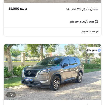
درهم 35,000
نيسان باترول SE 5.6L V8
2015
294,500
كم
مواصفات خليجية
سعر عادل