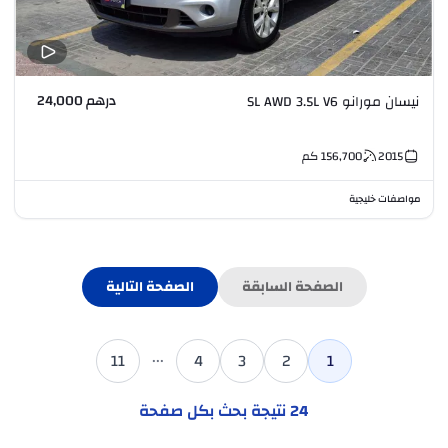
درهم 24,000
نيسان مورانو SL AWD 3.5L V6
2015
156,700
كم
مواصفات خليجية
الصفحة السابقة
الصفحة التالية
...
11
4
3
2
1
24
نتيجة بحث بكل صفحة