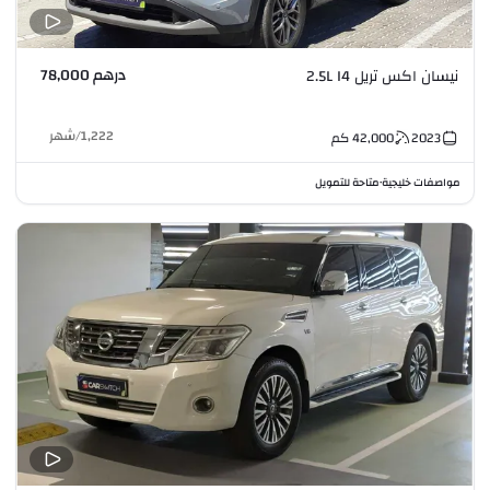
درهم 78,000
نيسان اكس تريل 2.5L I4
1,222
/
شهر
2023
42,000
كم
مواصفات خليجية
متاحة للتمويل
•