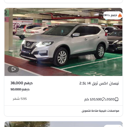
خصم %24
درهم 38,000
نيسان اكس تريل 2.5L I4
درهم 50,000
595
/
شهر
2020
120,500
كم
مواصفات خليجية
متاحة للتمويل
•