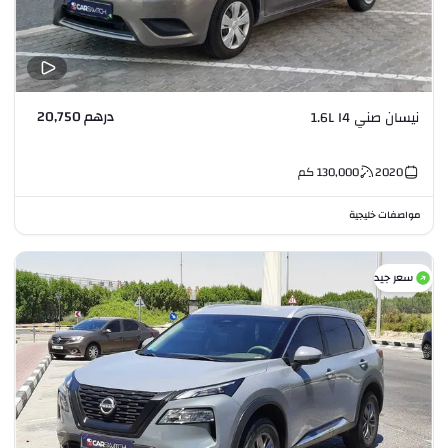
درهم 20,750
نيسان صني 1.6L I4
2020
130,000
كم
مواصفات خليجية
سعر جيد