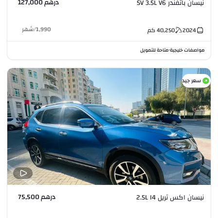
درهم 127,000
نيسان باثفندر SV 3.5L V6
1,990
/
شهر
2024
40,250
كم
مواصفات خليجية
متاحة للتمويل
•
سعر جيد
درهم 75,500
نيسان اكس تريل 2.5L I4