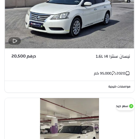
درهم 20,500
نيسان سنترا 1.6L I4
2020
95,000
كم
مواصفات خليجية
سعر جيد