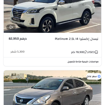
درهم 82,950
نيسان إكستيرا Platinum 2.5L I4
1,300
/
شهر
2023
78,900
كم
مواصفات خليجية
متاحة للتمويل
•
سعر عادل