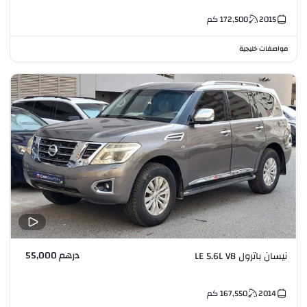
2015
172,500
كم
مواصفات خليجية
درهم 55,000
نيسان باترول LE 5.6L V8
2014
167,550
كم