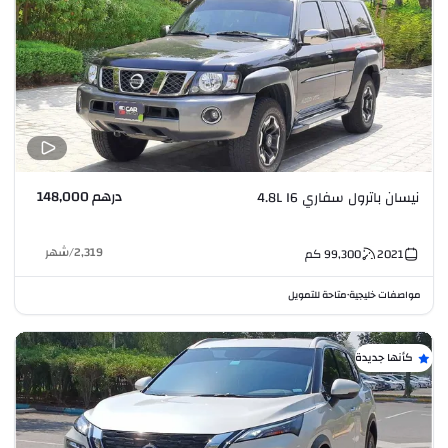
درهم 148,000
نيسان باترول سفاري 4.8L I6
2,319
/
شهر
2021
99,300
كم
مواصفات خليجية
متاحة للتمويل
•
كأنها جديدة