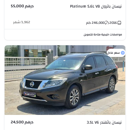
درهم 55,000
نيسان باترول Platinum 5.6L V8
1,962
/
شهر
2016
246,000
كم
مواصفات خليجية
متاحة للتمويل
•
سعر عادل
درهم 24,500
نيسان باثفندر 3.5L V6