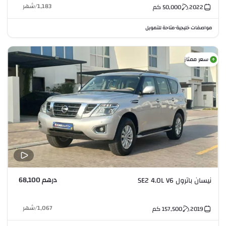
1,183
/
شهر
2022
50,000
كم
مواصفات خليجية
متاحة للتمويل
•
سعر ممتاز
درهم 68,100
نيسان باترول SE2 4.0L V6
1,067
/
شهر
2019
157,500
كم