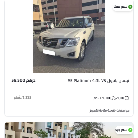
سعر ممتاز
درهم 58,500
نيسان باترول SE Platinum 4.0L V6
1,112
/
شهر
2018
171,100
كم
مواصفات خليجية
متاحة للتمويل
•
سعر جيد