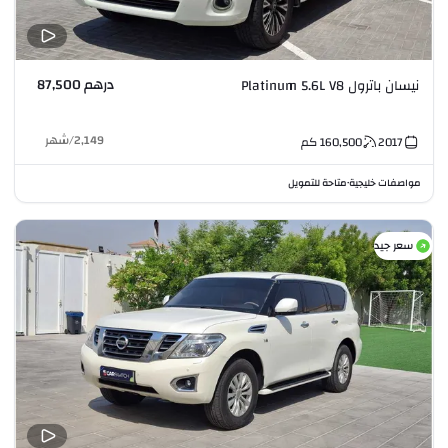
درهم 87,500
نيسان باترول Platinum 5.6L V8
2,149
/
شهر
2017
160,500
كم
مواصفات خليجية
متاحة للتمويل
•
سعر جيد