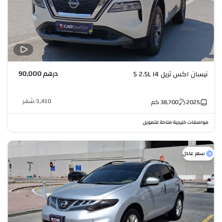
درهم 90,000
نيسان اكس تريل S 2.5L I4
1,410
/
شهر
2025
38,700
كم
مواصفات خليجية
متاحة للتمويل
•
سعر عادل