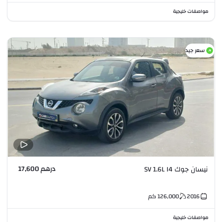
مواصفات خليجية
سعر جيد
درهم 17,600
نيسان جوك SV 1.6L I4
2016
126,000
كم
مواصفات خليجية