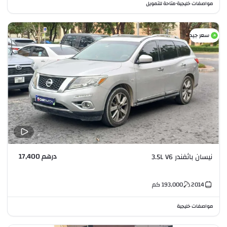
مواصفات خليجية
متاحة للتمويل
•
سعر جيد
درهم 17,400
نيسان باثفندر 3.5L V6
2014
193,000
كم
مواصفات خليجية