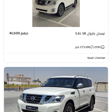
درهم 41,500
نيسان باترول 5.6L V8
2015
273,500
كم
مواصفات خليجية