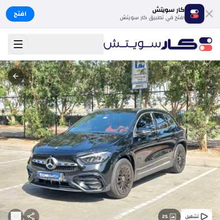
كار سويتش
افتح
افتح في تطبيق كار سويتش
25