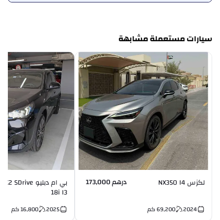
سيارات مستعملة مشابهة
درهم 173,000
لكزس NX350 I4
بي ام دبليو X2 SDrive
18i I3
2024
69,200
كم
2025
16,800
كم