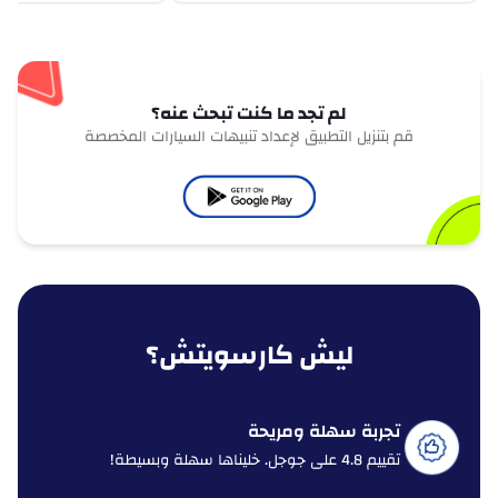
لم تجد ما كنت تبحث عنه؟
قم بتنزيل التطبيق لإعداد تنبيهات السيارات المخصصة
ليش كارسويتش؟
تجربة سهلة ومريحة
تقييم 4.8 على جوجل. خليناها سهلة وبسيطة!