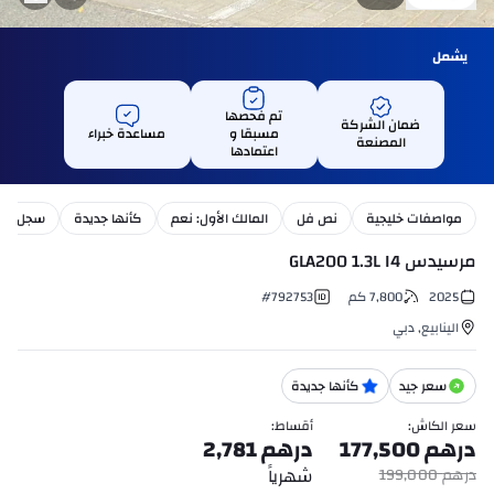
يشمل
تم فحصها
ضمان الشركة
مسبقا و
مساعدة خبراء
المصنعة
اعتمادها
مواصفات خليجية
نص فل
المالك الأول: نعم
كأنها جديدة
سجل الصي
مرسيدس GLA200 1.3L I4
2025
7,800
كم
792753
#
الينابيع
,
دبي
سعر جيد
كأنها جديدة
سعر الكاش
:
أقساط
:
درهم
177,500
درهم
2,781
شهرياً
درهم
199,000