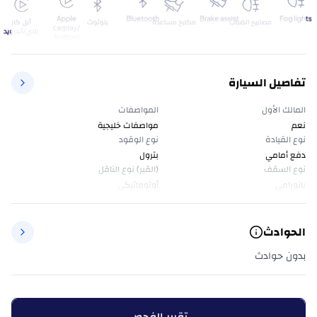
تفاصيل السيارة
المالك الأول
المواصفات
نعم
مواصفات خليجية
نوع القيادة
نوع الوقود
دفع أمامي
بترول
نوع السقف
(القير) نوع الناقل
بانورامي
أوتوماتيكي
الحوادث
بدون حوادث