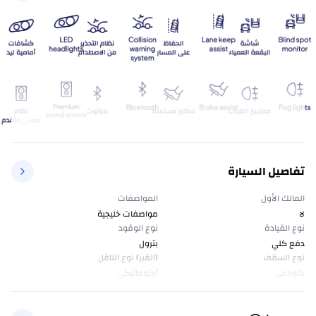
تفاصيل السيارة
المالك الأول
المواصفات
لا
مواصفات خليجية
نوع القيادة
نوع الوقود
دفع كلي
بترول
نوع السقف
(القير) نوع الناقل
بانورامي
أوتوماتيكي