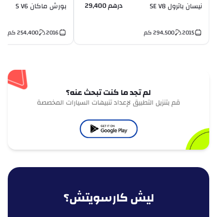
درهم 29,400
نيسان باترول SE V8
بورش ماكان S V6
2015
294,500
كم
2016
254,400
كم
لم تجد ما كنت تبحث عنه؟
قم بتنزيل التطبيق لإعداد تنبيهات السيارات المخصصة
ليش كارسويتش؟