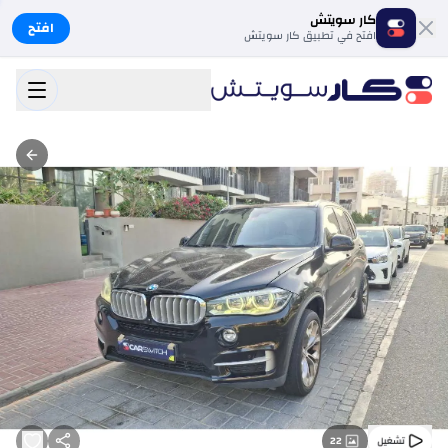
كار سويتش
افتح
افتح في تطبيق كار سويتش
22