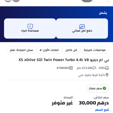
يشمل
دفع آمن مجاني
مساعدة خبراء
مواصفات خليجية
فل كامل
المالك الأول: لا
سجل الصيانة: نعم
بي ام دبليو X5 xDrive 50i Twin Power Turbo 4.4L V8
2015
223,500
كم
788589
#
دائرة قرية جميرا
,
دبي
سعر ممتاز
سعر الكاش
:
أقساط
:
درهم
30,000
غير متوفر
تتبع السعر