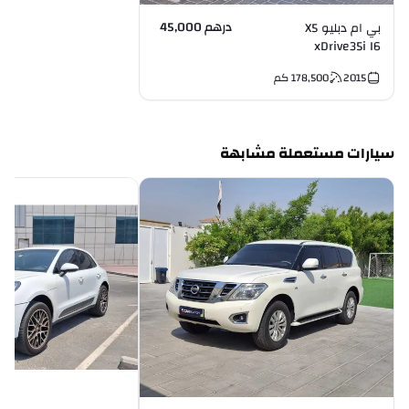
درهم 45,000
بي ام دبليو X5
xDrive35i I6
2015
178,500
كم
سيارات مستعملة مشابهة