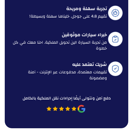
تجربة سهلة ومريحة
تقييم 4.8 على جوجل. خليناها سهلة وبسيطة!
خبراء سيارات موثوقين
من تجربة السيارة الين تحويل الملكية. احنا معك في كل
خطوة
شريك تعتمد عليه
تقييمات معتمدة، مدفوعات عبر الإنترنت - آمنة
ومضمونة
دفع آمن ونتولى أيضًا إجراءات نقل الملكية بالكامل