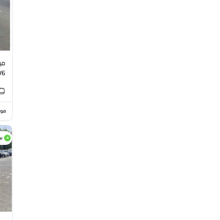
V6
موا
س