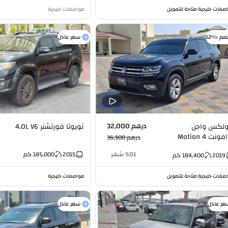
صفات خليجية
متاحة للتمويل
مواصفات خليجية
•
صم %12
سعر عادل
درهم 32,000
لكس واجن
تويوتا فورتشنر 4.0L V6
تيرامونت 4 Motion
درهم 36,500
3.6L 
501
/
شهر
2015
185,000
كم
2019
184,400
كم
صفات خليجية
متاحة للتمويل
مواصفات خليجية
•
عر عادل
سعر عادل