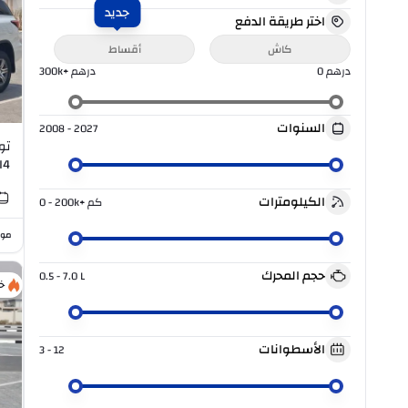
جديد
اختر طريقة الدفع
كاش
أقساط
درهم
0
درهم
300k+
السنوات
2008 - 2027
I4
الكيلومترات
كم
0 - 200k+
موا
حجم المحرك
0.5 - 7.0
L
خ
الأسطوانات
3 - 12