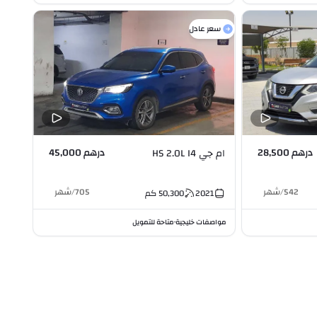
سعر عادل
درهم 28,500
درهم 45,000
ام جي HS 2.0L I4
542
/
شهر
705
/
شهر
2021
50,300
كم
مواصفات خليجية
متاحة للتمويل
•