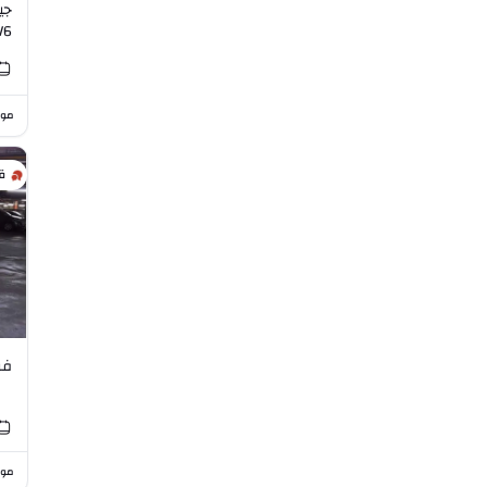
جي
V6
موا
ق
فورد
موا