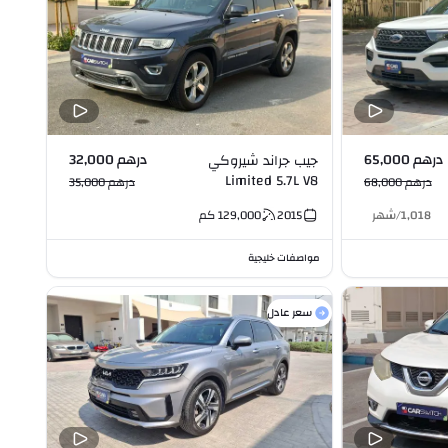
درهم 65,000
درهم 32,000
جيب جراند شيروكي
Limited 5.7L V8
درهم 68,000
درهم 35,000
1,018
/
شهر
2015
129,000
كم
مواصفات خليجية
سعر عادل