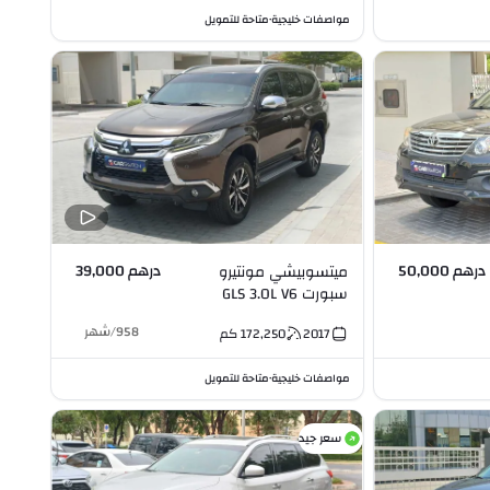
مواصفات خليجية
متاحة للتمويل
•
درهم 50,000
درهم 39,000
ميتسوبيشي مونتيرو
سبورت GLS 3.0L V6
958
/
شهر
2017
172,250
كم
مواصفات خليجية
متاحة للتمويل
•
سعر جيد