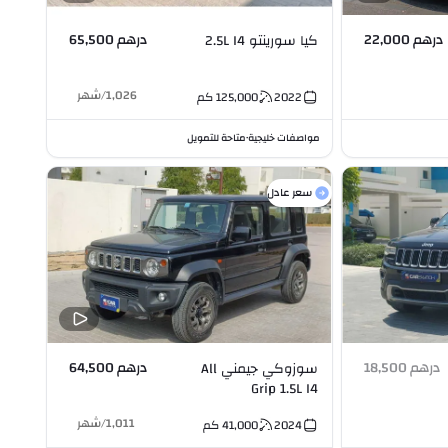
درهم 22,000
درهم 65,500
كيا سورينتو 2.5L I4
1,026
/
شهر
2022
125,000
كم
مواصفات خليجية
متاحة للتمويل
•
سعر عادل
درهم 18,500
درهم 64,500
سوزوكي جيمني All
Grip 1.5L I4
1,011
/
شهر
2024
41,000
كم