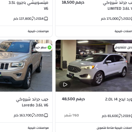
درهم 18,500
ب جراند شيروكي
ميتسوبيشي باجيرو 3.5L
V6
LIMITED 3.6L 
2013
171,000
كم
2014
137,800
كم
صفات خليجية
مواصفات خليجية
ابل للتفاوض
سعر جيد
درهم 48,500
 ايدج 2.0L I4
جيب جراند شيروكي
Laredo 3.6L V6
760
/
شهر
2015
163,700
كم
2019
81,600
كم
صفات خليجية
متاحة للتمويل
مواصفات خليجية
•