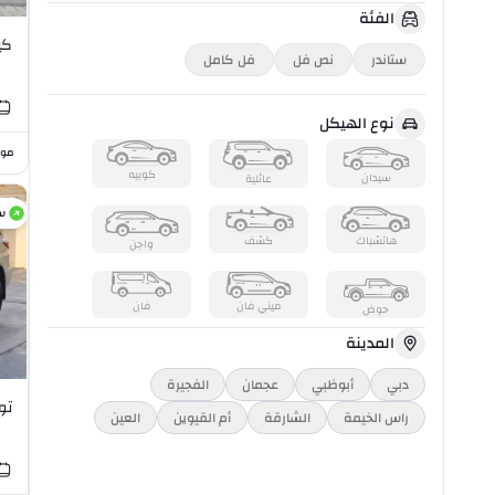
الفئة
كيا
ستاندر
نص فل
فل كامل
نوع الهيكل
موا
كوبيه
سيدان
عائلية
س
هاتشباك
كشف
واجن
ميني فان
فان
حوض
المدينة
دبي
أبوظبي
عجمان
الفجيرة
توي
راس الخیمة
الشارقة
أم القيوين
العين