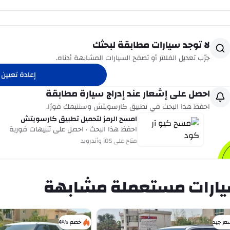
لا توجد سيارات مطابقة لبحثك
جرّب تعديل الفلاتر أو تصفح السيارات المشابهة أدناه.
إعادة تعيين ا
احصل على إشعار عند إدراج سيارة مطابقة
احفظ هذا البحث في تطبيق كارسويتش وسننبهك فورًا.
امسح الرمز لتحميل تطبيق كارسويتش
احفظ هذا البحث · احصل على تنبيهات فورية
متاح على iOS وأندرويد
ارات مستعملة مشابهة
عر جيد
خصم %4