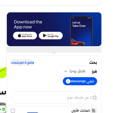
بحث
واضح
2
المرشحات
فرز
الأكثر رواجاً
جيلي okavango
سي
س
المالك الأول