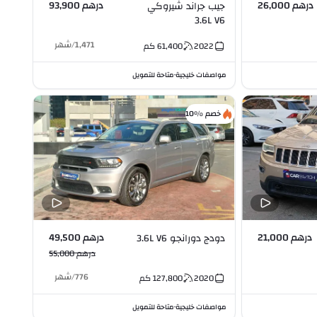
درهم 26,000
درهم 93,900
جيب جراند شيروكي
3.6L V6
1,471
/
شهر
2022
61,400
كم
مواصفات خليجية
متاحة للتمويل
•
خصم %10
درهم 21,000
درهم 49,500
دودج دورانجو 3.6L V6
درهم 55,000
776
/
شهر
2020
127,800
كم
مواصفات خليجية
متاحة للتمويل
•