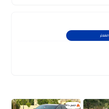
لفلاتر
خصم %9