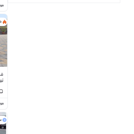
موا
خ
فو
V6
موا
س