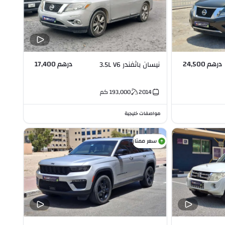
درهم 24,500
درهم 17,400
نيسان باثفندر 3.5L V6
2014
193,000
كم
مواصفات خليجية
سعر ممتاز