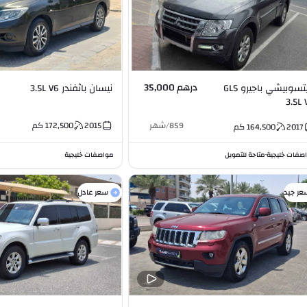
درهم 35,000
ميتسوبيشي باجيرو GLS
نيسان باثفندر 3.5L V6
3.5L 
859
/
شهر
2015
172,500
كم
2017
164,500
كم
صفات خليجية
متاحة للتمويل
مواصفات خليجية
•
عر جيد
سعر عادل