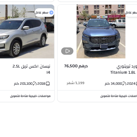
عر عادل
سعر عادل
درهم 76,500
رد تيريتوري
نيسان اكس تريل 2.5L
I4
Titanium 1.
1,199
/
شهر
2024
34,000
كم
2018
201,100
كم
صفات خليجية
متاحة للتمويل
مواصفات خليجية
متاحة للتمويل
•
•