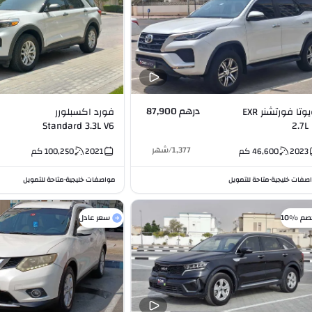
درهم 87,900
تويوتا فورتشنر EXR
فورد اكسبلورر
Standard 3.3L V6
2.7L 
1,377
/
شهر
2023
46,600
كم
2021
100,250
كم
صفات خليجية
متاحة للتمويل
مواصفات خليجية
متاحة للتمويل
•
•
صم %10
سعر عادل