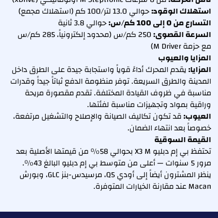
استهلاك الوقود:
حوالي 13.0 لتر/100 كم (استهلاك مجمع)
التسارع من 0 إلى 100 كم/س:
حوالي 3.8 ثانية
السرعة القصوى:
250 كم/س (محدود إلكترونياً، 285 كم/س
مع حزمة M Driver)
المزايا والعيوب
المزايا:
يقدم المحرك أداءً قوياً واستجابة جيدة على الطرق داخل
المدينة والطرق السريعة. توفر منظومة الدفع ثباتاً جيداً وقدرات
مناسبة في ظروف القيادة المختلفة. تقدم مقصورة مريحة
وراقية بمواد وتجهيزات مناسبة لفئتها.
العيوب:
قد تكون تكاليف الصيانة والإصلاح والتشغيل مرتفعة،
خصوصاً بعد انتهاء الضمان.
القيمة السوقية
تحتفظ بي إم دبليو X3 M بحوالي 58% من قيمتها الأصلية بعد
مرور 5 سنوات — أعلى من متوسط بي إم دبليو البالغ 43%.
ينظر المشترون أيضاً إلى أودي Q5، مرسيدس-بنز GLC، وبورش
Macan عند مقارنة الخيارات المتوفرة.