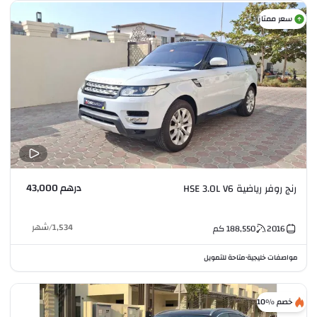
سعر ممتاز
درهم 43,000
رنج روفر رياضية HSE 3.0L V6
1,534
/
شهر
2016
188,550
كم
مواصفات خليجية
متاحة للتمويل
•
خصم %10