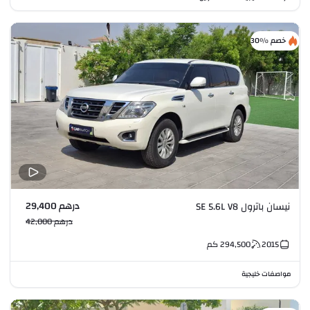
خصم %30
درهم 29,400
نيسان باترول SE 5.6L V8
درهم 42,000
2015
294,500
كم
مواصفات خليجية