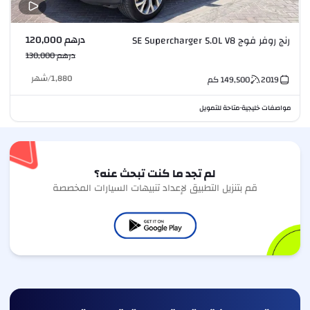
درهم 120,000
رنج روفر فوج SE Supercharger 5.0L V8
درهم 130,000
1,880
/
شهر
2019
149,500
كم
مواصفات خليجية
متاحة للتمويل
•
لم تجد ما كنت تبحث عنه؟
قم بتنزيل التطبيق لإعداد تنبيهات السيارات المخصصة