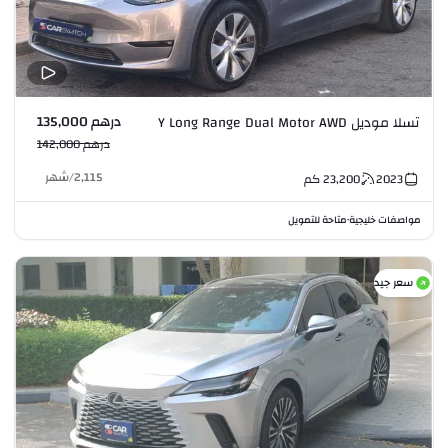
درهم 135,000
تسلا موديل Y Long Range Dual Motor AWD
درهم 142,000
2,115
/
شهر
2023
23,200
كم
مواصفات خليجية
متاحة للتمويل
•
سعر جيد