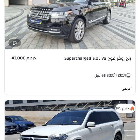
درهم 43,000
رنج روفر فوج Supercharged 5.0L V8
2014
65,803
ميل
أمريكي
خصم %5