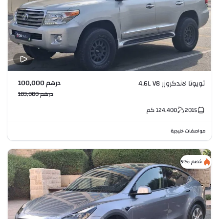
درهم 100,000
تويوتا لاندكروزر 4.6L V8
درهم 103,000
2015
124,400
كم
مواصفات خليجية
خصم %5