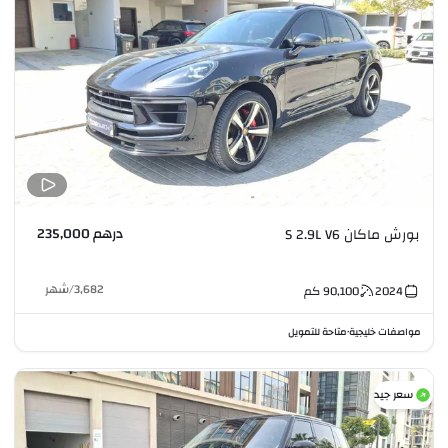
درهم 235,000
بورش ماكان S 2.9L V6
3,682
/
شهر
2024
90,100
كم
مواصفات خليجية
متاحة للتمويل
•
سعر جيد