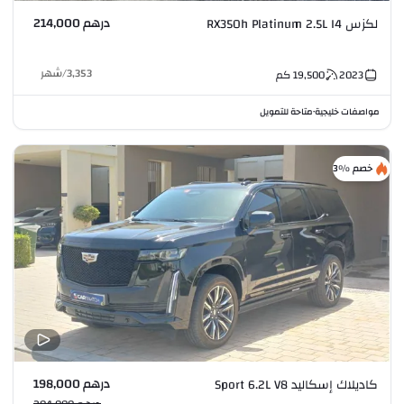
درهم 214,000
لكزس RX350h Platinum 2.5L I4
3,353
/
شهر
2023
19,500
كم
مواصفات خليجية
متاحة للتمويل
•
خصم %3
درهم 198,000
كاديلاك إسكاليد Sport 6.2L V8