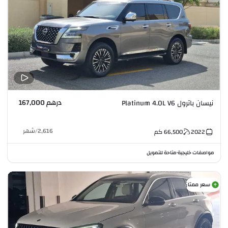
درهم 167,000
نيسان باترول Platinum 4.0L V6
2,616
/
شهر
2022
66,500
كم
مواصفات خليجية
متاحة للتمويل
•
سعر ممتاز