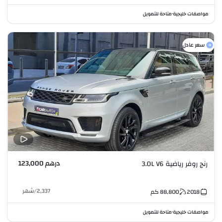
مواصفات خليجية
متاحة للتمويل
•
سعر عادل
درهم 123,000
رنج روفر رياضية 3.0L V6
2,337
/
شهر
2018
88,800
كم
مواصفات خليجية
متاحة للتمويل
•