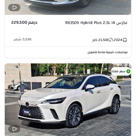
درهم 229,500
لكزس RX350h Hybrid Plus 2.5L I4
3,596
/
شهر
2024
21,500
كم
مواصفات خليجية
متاحة للتمويل
•
سعر ممتاز