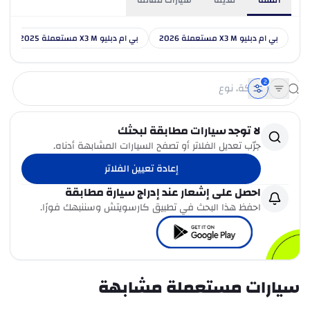
السنة
مدينة
سيارات مماثلة
بي ام دبليو X3 M مستعملة 2026
بي ام دبليو X3 M مستعملة 2025
2
لا توجد سيارات مطابقة لبحثك
جرّب تعديل الفلاتر أو تصفح السيارات المشابهة أدناه.
إعادة تعيين الفلاتر
احصل على إشعار عند إدراج سيارة مطابقة
احفظ هذا البحث في تطبيق كارسويتش وسننبهك فورًا.
سيارات مستعملة مشابهة