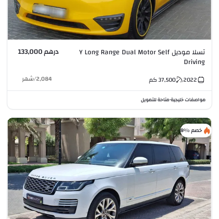
درهم 133,000
تسلا موديل Y Long Range Dual Motor Self
Driving
2,084
/
شهر
2022
37,500
كم
مواصفات خليجية
متاحة للتمويل
•
خصم %8