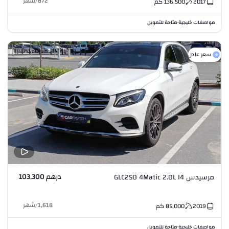
872
/
شهر
2017
136,500
كم
مواصفات خليجية
متاحة للتمويل
•
سعر عادل
درهم 103,300
مرسيدس GLC250 4Matic 2.0L I4
1,618
/
شهر
2019
85,000
كم
مواصفات خليجية
متاحة للتمويل
•