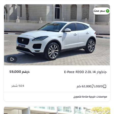
سعر ممتاز
درهم 59,000
جاكوار E-Pace P200 2.0L I4
924
/
شهر
2020
62,000
كم
مواصفات خليجية
متاحة للتمويل
•