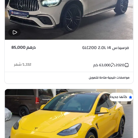
درهم 85,000
مرسيدس GLC200 2.0L I4
1,332
/
شهر
2020
63,000
كم
مواصفات خليجية
متاحة للتمويل
•
كأنها جديدة