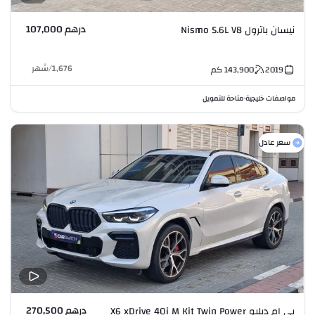
درهم 107,000
نيسان باترول Nismo 5.6L V8
1,676
/
شهر
2019
143,900
كم
مواصفات خليجية
متاحة للتمويل
•
سعر عادل
درهم 270,500
بي ام دبليو X6 xDrive 40i M Kit Twin Power