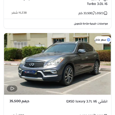
Turbo 3.0L I6
4,238
/
شهر
2023
33,500
كم
مواصفات خليجية
متاحة للتمويل
•
سعر عادل
درهم 35,500
انفنتي QX50 luxury 3.7L V6