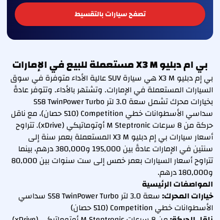
تصفح سيارات بالتقسيط
بي ام دبليو X3 M مستعملة للبيع في الإمارات
بي إم دبليو X3 M هي سيارة SUV عالية الأداء متوفرة في سوق
السيارات المستعملة في الإمارات. وتشتهر بالأداء. وتتوفر عادةً
بخيارات محرك تشمل سعة 3.0 لتر S58 TwinPower Turbo
سداسي الأسطوانات خطي Competition (510 حصان)، مع ناقل
حركة من 8 سرعات M Steptronic أوتوماتيكي (xDrive). تتراوح
أسعار سيارات بي إم دبليو X3 M المستعملة بعمر سنة إلى
سنتين في الإمارات عادةً بين 195,000 و380,000 درهم، بينما
تتراوح أسعار السيارات بعمر خمس إلى ست سنوات بين 80,000
و180,000 درهم.
المواصفات الرئيسية
خيارات المحرك:
سعة 3.0 لتر S58 TwinPower Turbo سداسي
الأسطوانات خطي Competition (510 حصان)
ناقل الحركة:
من 8 سرعات M Steptronic أوتوماتيكي (xDrive)