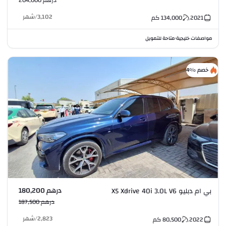
درهم 204,000
3,102
/
شهر
2021
134,000
كم
مواصفات خليجية
متاحة للتمويل
•
خصم %4
درهم 180,200
بي ام دبليو X5 Xdrive 40i 3.0L V6
درهم 187,500
2,823
/
شهر
2022
80,500
كم