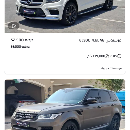
درهم 52,500
مرسيدس GL500 4.6L V8
درهم 55,500
2015
139,000
كم
مواصفات خليجية