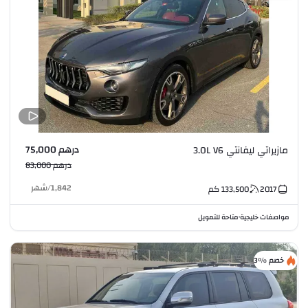
درهم 75,000
مازيراتي ليفانتي 3.0L V6
درهم 83,000
1,842
/
شهر
2017
133,500
كم
مواصفات خليجية
متاحة للتمويل
•
خصم %3