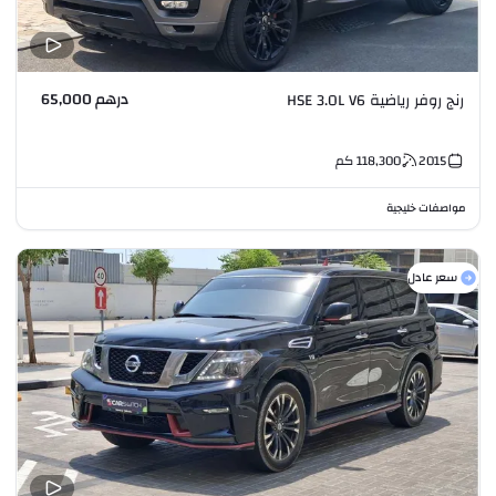
درهم 65,000
رنج روفر رياضية HSE 3.0L V6
2015
118,300
كم
مواصفات خليجية
سعر عادل