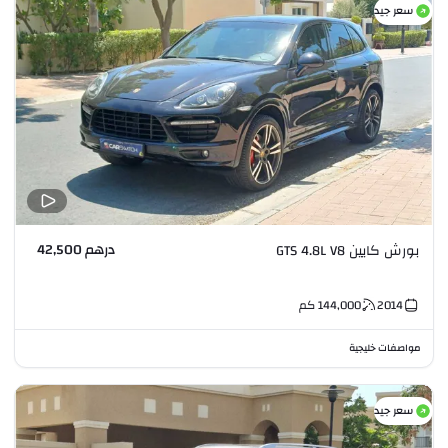
سعر جيد
درهم 42,500
بورش كايين GTS 4.8L V8
2014
144,000
كم
مواصفات خليجية
سعر جيد