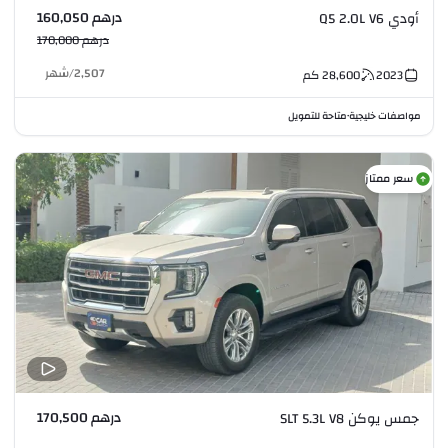
درهم 160,050
أودي Q5 2.0L V6
درهم 170,000
2,507
/
شهر
2023
28,600
كم
مواصفات خليجية
متاحة للتمويل
•
سعر ممتاز
درهم 170,500
جمس يوكن SLT 5.3L V8