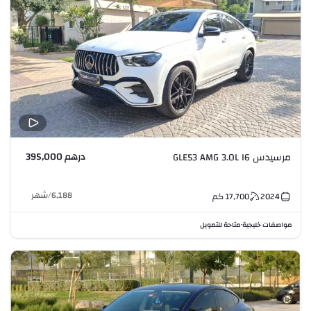
درهم 395,000
مرسيدس GLE53 AMG 3.0L I6
6,188
/
شهر
2024
17,700
كم
مواصفات خليجية
متاحة للتمويل
•