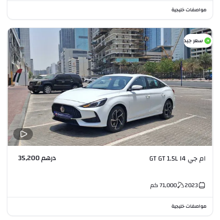
مواصفات خليجية
سعر جيد
درهم 35,200
ام جي GT GT 1.5L I4
2023
71,000
كم
مواصفات خليجية