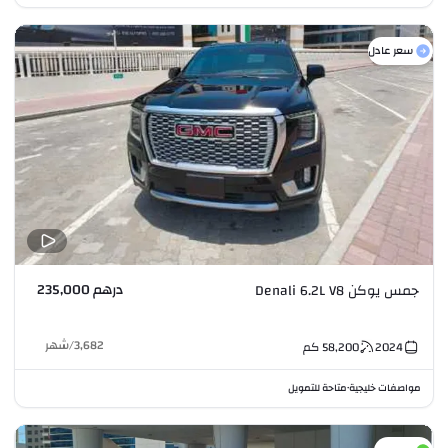
سعر عادل
درهم 235,000
جمس يوكن Denali 6.2L V8
3,682
/
شهر
2024
58,200
كم
مواصفات خليجية
متاحة للتمويل
•