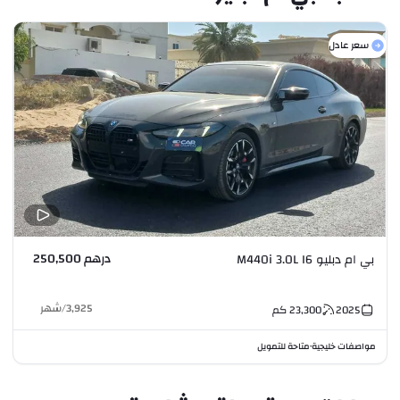
سعر عادل
درهم 250,500
بي ام دبليو M440i 3.0L I6
3,925
/
شهر
2025
23,300
كم
مواصفات خليجية
متاحة للتمويل
•