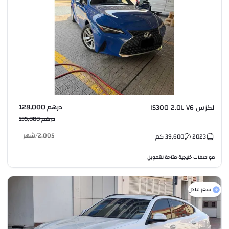
درهم 128,000
لكزس IS300 2.0L V6
درهم 135,000
2,005
/
شهر
2023
39,600
كم
مواصفات خليجية
متاحة للتمويل
•
سعر عادل