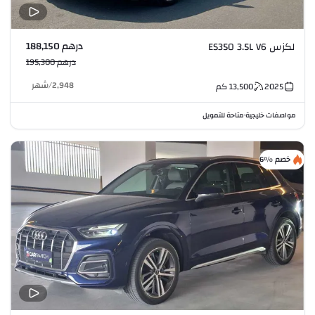
درهم 188,150
لكزس ES350 3.5L V6
درهم 195,300
2,948
/
شهر
2025
13,500
كم
مواصفات خليجية
متاحة للتمويل
•
خصم %6