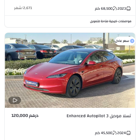
2,671
/
شهر
2023
68,500
كم
مواصفات خليجية
متاحة للتمويل
•
سعر عادل
درهم 120,000
تسلا موديل 3 Enhanced Autopilot
2024
45,500
كم