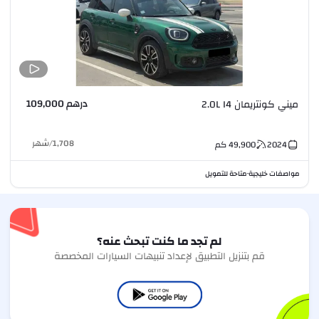
درهم 109,000
ميني كونتريمان 2.0L I4
1,708
/
شهر
2024
49,900
كم
مواصفات خليجية
متاحة للتمويل
•
لم تجد ما كنت تبحث عنه؟
قم بتنزيل التطبيق لإعداد تنبيهات السيارات المخصصة