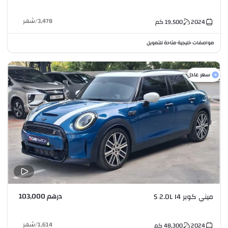
3,478
/
شهر
2024
19,500
كم
مواصفات خليجية
متاحة للتمويل
•
سعر عادل
درهم 103,000
ميني كوبر S 2.0L I4
1,614
/
شهر
2024
48,300
كم