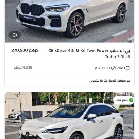
درهم 270,500
بي ام دبليو X6 xDrive 40i M Kit Twin Power
Turbo 3.0L I6
4,238
/
شهر
2023
33,500
كم
مواصفات خليجية
متاحة للتمويل
•
سعر ممتاز