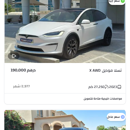
سعر جيد
درهم 190,000
تسلا موديل X AWD
2,977
/
شهر
2023
27,250
كم
مواصفات خليجية
متاحة للتمويل
•
سعر عادل