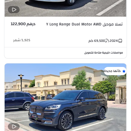
درهم 122,900
تسلا موديل Y Long Range Dual Motor AWD
1,925
/
شهر
2024
69,500
كم
مواصفات خليجية
متاحة للتمويل
•
كأنها جديدة