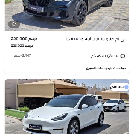
درهم 220,000
بي ام دبليو X5 X Drive 40i 3.0L I6
درهم 235,000
3,447
/
شهر
2023
45,700
كم
مواصفات خليجية
متاحة للتمويل
•
سعر عادل