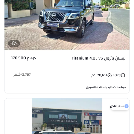
درهم 178,500
نيسان باترول Titanium 4.0L V6
2,797
/
شهر
2023
70,614
كم
مواصفات خليجية
متاحة للتمويل
•
سعر عادل