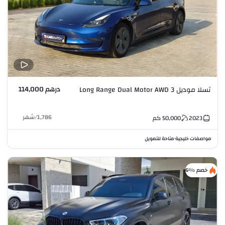
درهم 114,000
تسلا موديل 3 Long Range Dual Motor AWD
1,786
/
شهر
2023
50,000
كم
مواصفات خليجية
متاحة للتمويل
•
خصم %6