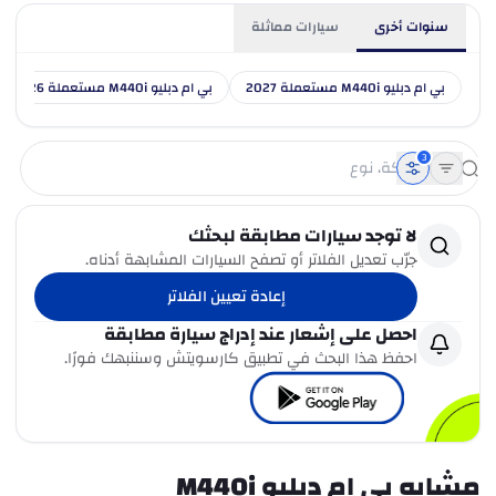
سنوات أخرى
سيارات مماثلة
بي ام دبليو M440i مستعملة 2027
بي ام دبليو M440i مستعملة 2026
3
لا توجد سيارات مطابقة لبحثك
جرّب تعديل الفلاتر أو تصفح السيارات المشابهة أدناه.
إعادة تعيين الفلاتر
احصل على إشعار عند إدراج سيارة مطابقة
احفظ هذا البحث في تطبيق كارسويتش وسننبهك فورًا.
مشابه بي ام دبليو M440i