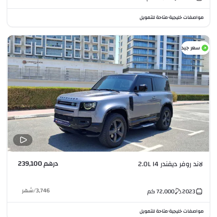
مواصفات خليجية
متاحة للتمويل
•
سعر جيد
درهم 239,100
لاند روفر ديفندر 2.0L I4
3,746
/
شهر
2023
72,000
كم
مواصفات خليجية
متاحة للتمويل
•