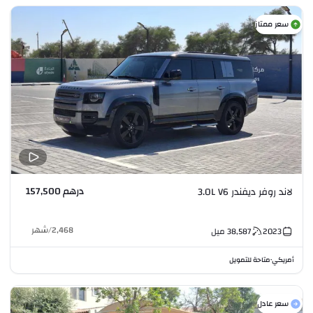
سعر ممتاز
درهم 157,500
لاند روفر ديفندر 3.0L V6
2,468
/
شهر
2023
38,587
ميل
أمريكي
متاحة للتمويل
•
سعر عادل