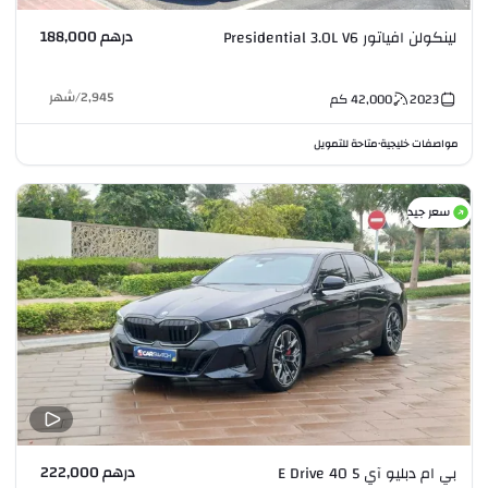
درهم 188,000
لينكولن افياتور Presidential 3.0L V6
2,945
/
شهر
2023
42,000
كم
مواصفات خليجية
متاحة للتمويل
•
سعر جيد
درهم 222,000
بي ام دبليو آي 5 E Drive 40