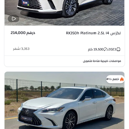
درهم 214,000
لكزس RX350h Platinum 2.5L I4
3,353
/
شهر
2023
19,500
كم
مواصفات خليجية
متاحة للتمويل
•
خصم %4