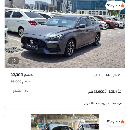
خصم %10
درهم 32,300
ام جي GT 1.5L I4
درهم 36,000
506
/
شهر
2024
73,600
كم
مواصفات خليجية
متاحة للتمويل
•
خصم %5