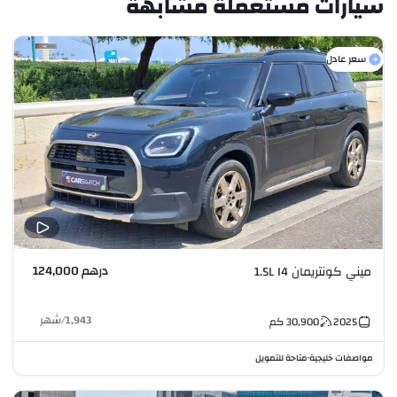
سيارات مستعملة مشابهة
سعر عادل
درهم 124,000
ميني كونتريمان 1.5L I4
1,943
/
شهر
2025
30,900
كم
مواصفات خليجية
متاحة للتمويل
•