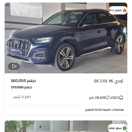
خصم %6
درهم 160,050
أودي Q5 2.0L V6
درهم 170,000
2,507
/
شهر
2023
28,600
كم
مواصفات خليجية
متاحة للتمويل
•
سعر ممتاز