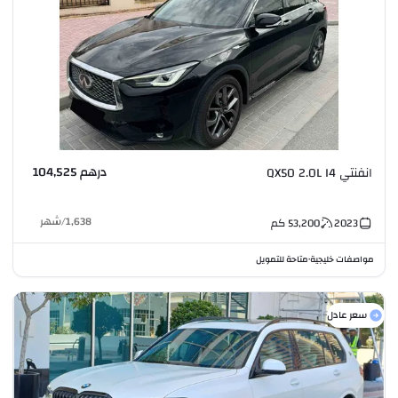
درهم 104,525
انفنتي QX50 2.0L I4
1,638
/
شهر
2023
53,200
كم
مواصفات خليجية
متاحة للتمويل
•
سعر عادل