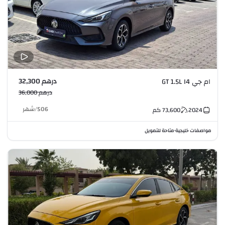
درهم 32,300
ام جي GT 1.5L I4
درهم 36,000
506
/
شهر
2024
73,600
كم
مواصفات خليجية
متاحة للتمويل
•