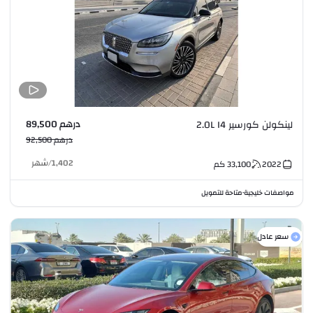
درهم 89,500
لينكولن كورسير 2.0L I4
درهم 92,500
1,402
/
شهر
2022
33,100
كم
مواصفات خليجية
متاحة للتمويل
•
سعر عادل