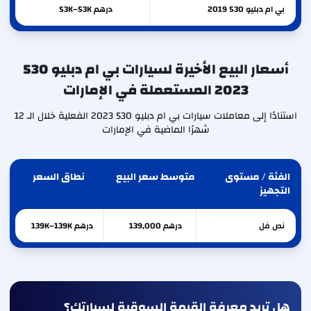
بي ام دبليو
530
2019
درهم 53K–53K
أسعار البيع الأخيرة لسيارات بي ام دبليو 530
2023 المستعملة في الإمارات
استنادًا إلى معاملات سيارات بي ام دبليو 530 2023 الفعلية خلال الـ 12
شهرًا الماضية في الإمارات
الفئة / مستوى
متوسط سعر البيع
نطاق السعر
التجهيز
نص فل
درهم 139,000
درهم 139K–139K
هل تريد معرفة القيمة السوقية لسيارتك؟