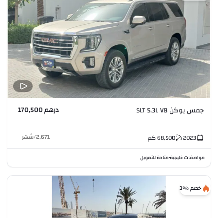
درهم 170,500
جمس يوكن SLT 5.3L V8
2,671
/
شهر
2023
68,500
كم
مواصفات خليجية
متاحة للتمويل
•
خصم %3