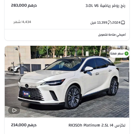
درهم 283,000
رنج روفر رياضية 3.0L V6
4,434
/
شهر
2024
13,399
ميل
أمريكي
متاحة للتمويل
•
سعر ممتاز
درهم 214,000
لكزس RX350h Platinum 2.5L I4