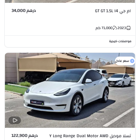
درهم 34,000
ام جي GT GT 1.5L I4
2023
71,000
كم
مواصفات خليجية
سعر عادل
درهم 122,900
تسلا موديل Y Long Range Dual Motor AWD