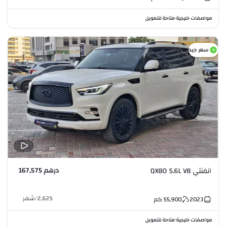
مواصفات خليجية
متاحة للتمويل
•
سعر جيد
درهم 167,575
انفنتي QX80 5.6L V8
2,625
/
شهر
2023
55,900
كم
مواصفات خليجية
متاحة للتمويل
•