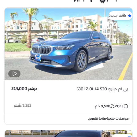
كأنها جديدة
درهم 214,000
بي ام دبليو 530 530i 2.0L I4
3,353
/
شهر
2025
9,500
كم
مواصفات خليجية
متاحة للتمويل
•