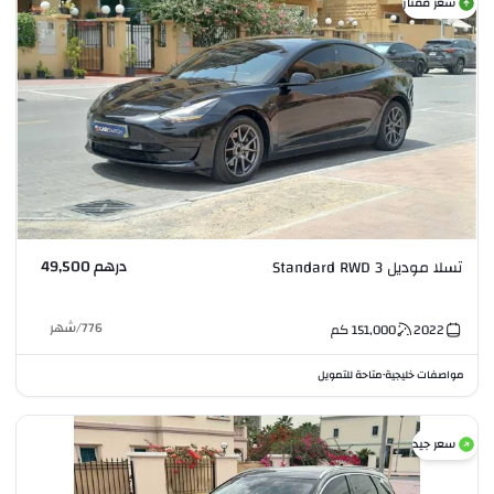
سعر ممتاز
درهم 49,500
تسلا موديل 3 Standard RWD
776
/
شهر
2022
151,000
كم
مواصفات خليجية
متاحة للتمويل
•
سعر جيد