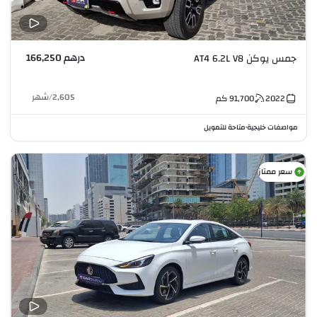
درهم 166,250
جمس يوكن AT4 6.2L V8
2,605
/
شهر
2022
91,700
كم
مواصفات خليجية
متاحة للتمويل
•
سعر ممتاز