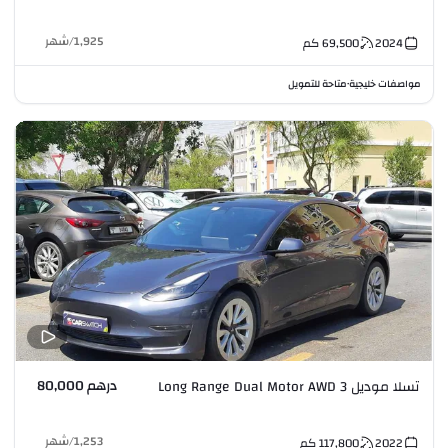
1,925
/
شهر
2024
69,500
كم
مواصفات خليجية
متاحة للتمويل
•
درهم 80,000
تسلا موديل 3 Long Range Dual Motor AWD
1,253
/
شهر
2022
117,800
كم