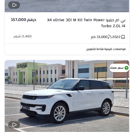
درهم 157,000
بي ام دبليو X4 xDrive 30i M Kit Twin Power
Turbo 2.0L I4
2,460
/
شهر
2022
33,000
كم
مواصفات خليجية
متاحة للتمويل
•
سعر ممتاز