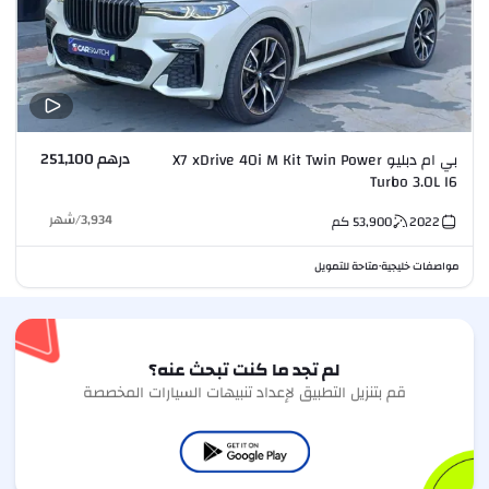
درهم 251,100
بي ام دبليو X7 xDrive 40i M Kit Twin Power
Turbo 3.0L I6
3,934
/
شهر
2022
53,900
كم
مواصفات خليجية
متاحة للتمويل
•
لم تجد ما كنت تبحث عنه؟
قم بتنزيل التطبيق لإعداد تنبيهات السيارات المخصصة