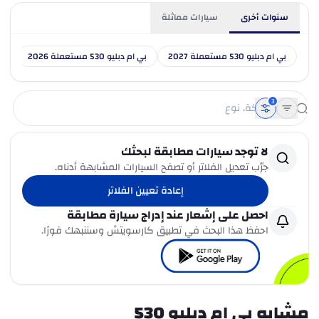
سنوات أخرى
سيارات مماثلة
بي ام دبليو 530 مستعملة 2027
بي ام دبليو 530 مستعملة 2026
بي ام
3
لا توجد سيارات مطابقة لبحثك
جرّب تعديل الفلاتر أو تصفح السيارات المشابهة أدناه.
إعادة تعيين الفلاتر
احصل على إشعار عند إدراج سيارة مطابقة
احفظ هذا البحث في تطبيق كارسويتش وسننبهك فورًا.
مشابه بي ام دبليو 530