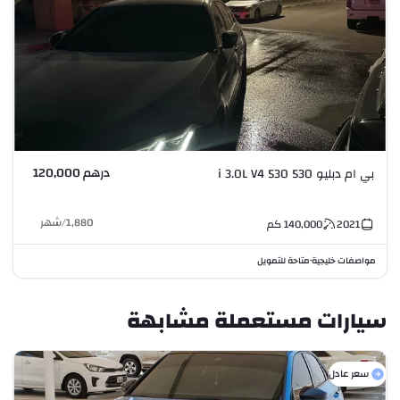
درهم 120,000
بي ام دبليو 530 530 i 3.0L V4
1,880
/
شهر
2021
140,000
كم
مواصفات خليجية
متاحة للتمويل
•
سيارات مستعملة مشابهة
سعر عادل