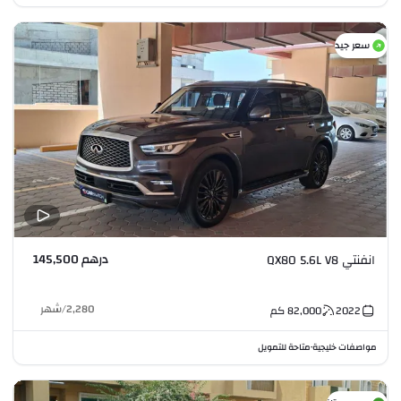
سعر جيد
درهم 145,500
انفنتي QX80 5.6L V8
2,280
/
شهر
2022
82,000
كم
مواصفات خليجية
متاحة للتمويل
•