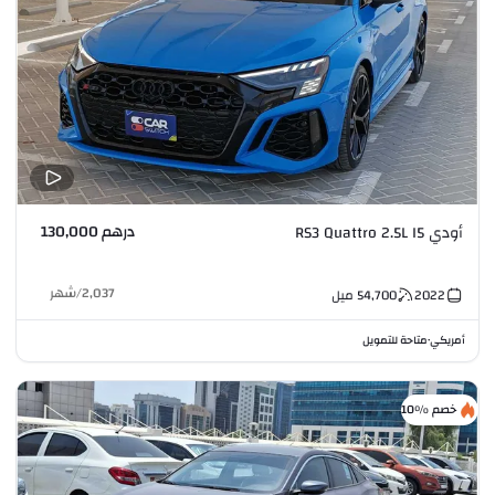
درهم 130,000
أودي RS3 Quattro 2.5L I5
2,037
/
شهر
2022
54,700
ميل
أمريكي
متاحة للتمويل
•
خصم %10