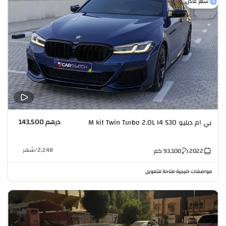
سعر عادل
درهم 143,500
بي ام دبليو 530 M kit Twin Turbo 2.0L I4
2,248
/
شهر
2022
93,100
كم
مواصفات خليجية
متاحة للتمويل
•