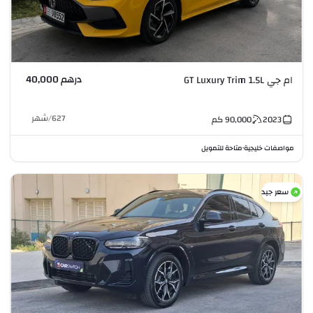
درهم 40,000
ام جي GT Luxury Trim 1.5L
627
/
شهر
2023
90,000
كم
مواصفات خليجية
متاحة للتمويل
•
سعر جيد