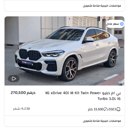
مواصفات خليجية
متاحة للتمويل
•
سعر عادل
درهم 270,500
بي ام دبليو X6 xDrive 40i M Kit Twin Power
Turbo 3.0L I6
4,238
/
شهر
2023
33,500
كم
مواصفات خليجية
متاحة للتمويل
•