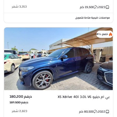
3,353
/
شهر
2023
19,500
كم
مواصفات خليجية
متاحة للتمويل
•
خصم %4
درهم 180,200
بي ام دبليو X5 Xdrive 40i 3.0L V6
درهم 187,500
2,823
/
شهر
2022
80,500
كم