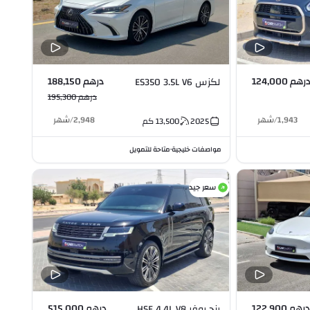
رهم 124,000
درهم 188,150
لكزس ES350 3.5L V6
درهم 195,300
1,943
/
شهر
2,948
/
شهر
2025
13,500
كم
مواصفات خليجية
متاحة للتمويل
•
سعر جيد
درهم 122,900
درهم 515,000
رنج روفر HSE 4.4L V8