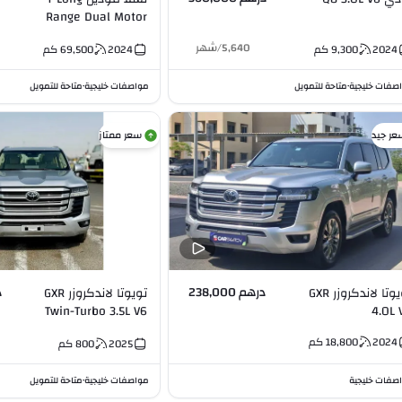
Range Dual Motor
AWD
5,640
/
شهر
2024
9,300
كم
2024
69,500
كم
صفات خليجية
متاحة للتمويل
مواصفات خليجية
متاحة للتمويل
•
•
عر جيد
سعر ممتاز
درهم 238,000
د
تويوتا لاندكروزر GXR
تويوتا لاندكروزر GXR
Twin-Turbo 3.5L V6
4.0L 
2024
18,800
كم
2025
800
كم
صفات خليجية
مواصفات خليجية
متاحة للتمويل
•