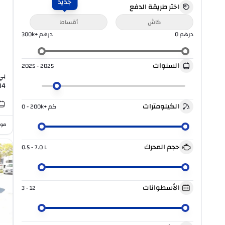
جديد
اختر طريقة الدفع
كاش
أقساط
درهم
0
درهم
300k+
السنوات
2025 - 2025
I4
الكيلومترات
كم
0 - 200k+
موا
حجم المحرك
0.5 - 7.0
L
الأسطوانات
3 - 12