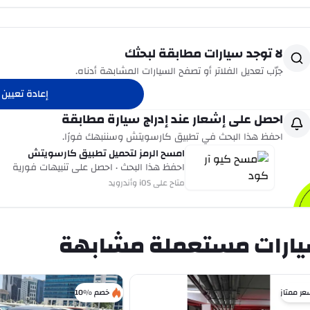
لا توجد سيارات مطابقة لبحثك
جرّب تعديل الفلاتر أو تصفح السيارات المشابهة أدناه.
إعادة تعيين ا
احصل على إشعار عند إدراج سيارة مطابقة
احفظ هذا البحث في تطبيق كارسويتش وسننبهك فورًا.
امسح الرمز لتحميل تطبيق كارسويتش
احفظ هذا البحث · احصل على تنبيهات فورية
متاح على iOS وأندرويد
ارات مستعملة مشابهة
عر ممتاز
خصم %10