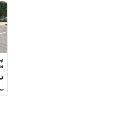
I4
موا