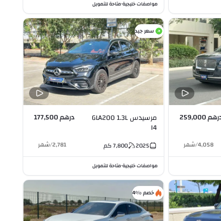
مواصفات خليجية
متاحة للتمويل
•
سعر جيد
رهم 259,000
درهم 177,500
مرسيدس GLA200 1.3L
I4
4,058
/
شهر
2,781
/
شهر
2025
7,800
كم
مواصفات خليجية
متاحة للتمويل
•
خصم %4