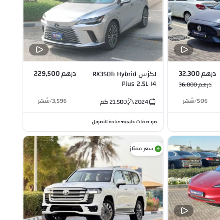
درهم 32,300
درهم 229,500
لكزس RX350h Hybrid
Plus 2.5L I4
درهم 36,000
506
/
شهر
3,596
/
شهر
2024
21,500
كم
مواصفات خليجية
متاحة للتمويل
•
سعر ممتاز