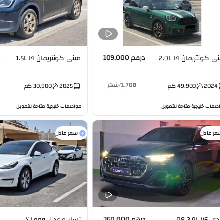
درهم 109,000
د
ي كونتريمان 2.0L I4
ميني كونتريمان 1.5L I4
1,708
/
شهر
2024
49,900
كم
2025
30,900
كم
صفات خليجية
متاحة للتمويل
مواصفات خليجية
متاحة للتمويل
•
•
عر عادل
سعر عادل
درهم 360,000
Q8 3.0L V6
تسلا موديل Y Long