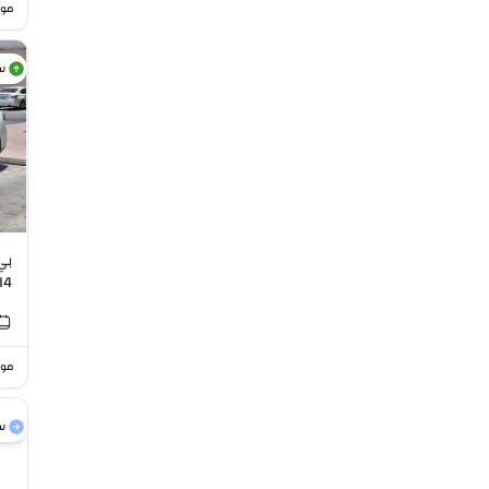
موا
س
I4
موا
س