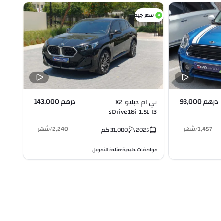
سعر جيد
درهم 93,000
درهم 143,000
بي ام دبليو X2
sDrive18i 1.5L I3
1,457
/
شهر
2,240
/
شهر
2025
31,000
كم
مواصفات خليجية
متاحة للتمويل
•