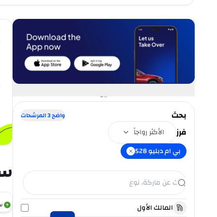
بحث
واضح
3
المرشحات
فرز
الأكثر رواجاً
بي ام دبليو 528
سي
س
المالك الأول