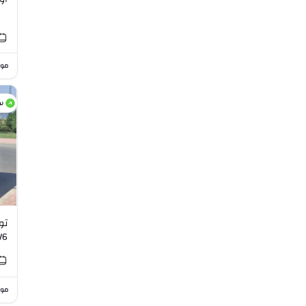
موا
س
V6
موا