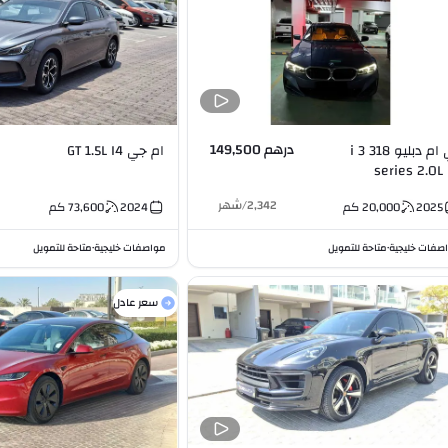
درهم 149,500
بي ام دبليو 318 i 3
ام جي GT 1.5L I4
series 2.0L 
2,342
/
شهر
2025
20,000
كم
2024
73,600
كم
صفات خليجية
متاحة للتمويل
مواصفات خليجية
متاحة للتمويل
•
•
سعر عادل