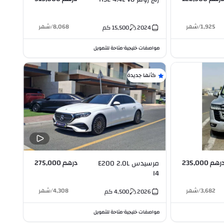
1,925
/
شهر
8,068
/
شهر
2024
15,500
كم
مواصفات خليجية
متاحة للتمويل
•
كأنها جديدة
رهم 235,000
درهم 275,000
مرسيدس E200 2.0L
I4
3,682
/
شهر
4,308
/
شهر
2026
4,500
كم
مواصفات خليجية
متاحة للتمويل
•