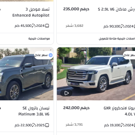
درهم 235,000
د
ش ماكان S 2.9L V6
تسلا موديل 3
Enhanced Autopilot
3,682
/
شهر
2024
45,500
كم
2024
90,100
كم
صفات خليجية
متاحة للتمويل
مواصفات خليجية
•
عر عادل
سعر عادل
درهم 242,000
د
تويوتا لاندكروزر GXR
نيسان باترول SE
Platinum 3.8L V6
4.0L 
3,791
/
شهر
2024
19,100
كم
2025
22,500
كم