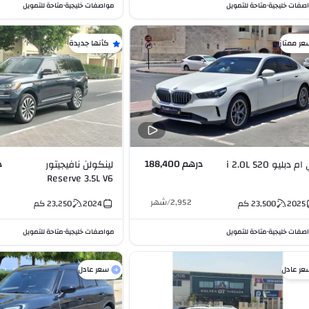
صفات خليجية
متاحة للتمويل
مواصفات خليجية
متاحة للتمويل
•
•
عر ممتاز
كأنها جديدة
درهم 188,400
د
بي ام دبليو 520 i 2.0L
لينكولن نافيجيتور
Reserve 3.5L V6
2,952
/
شهر
2025
23,500
كم
2024
23,250
كم
صفات خليجية
متاحة للتمويل
مواصفات خليجية
متاحة للتمويل
•
•
عر عادل
سعر عادل