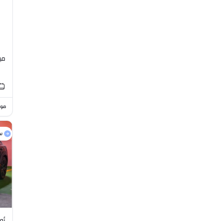
مين
موا
س
أودي 