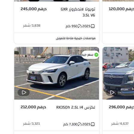
رهم 120,000
درهم 245,000
تويوتا لاندكروزر GXR
3.5L V6
3,838
/
شهر
2025
950
كم
مواصفات خليجية
متاحة للتمويل
•
سعر جيد
رهم 296,000
درهم 212,000
لكزس RX350h 2.5L I4
4,637
/
شهر
3,321
/
شهر
2025
7,100
كم