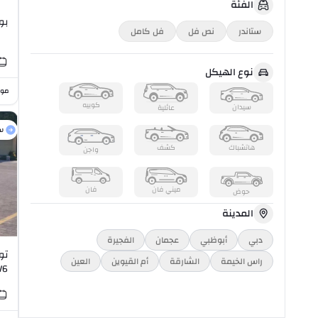
الفئة
بور
ستاندر
نص فل
فل كامل
نوع الهيكل
موا
كوبيه
سيدان
عائلية
س
هاتشباك
كشف
واجن
ميني فان
فان
حوض
المدينة
دبي
أبوظبي
عجمان
الفجيرة
راس الخیمة
الشارقة
أم القيوين
العين
V6