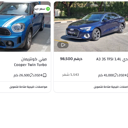
سعر جيد
درهم 98,500
أودي A3 35 TFSI 1.4L
ميني كونتريمان
Cooper Twin Turbo
1.5L I3
1,543
/
شهر
2024
41,000
كم
2024
26,500
كم
صفات خليجية
متاحة للتمويل
مواصفات خليجية
متاحة للتمويل
•
•