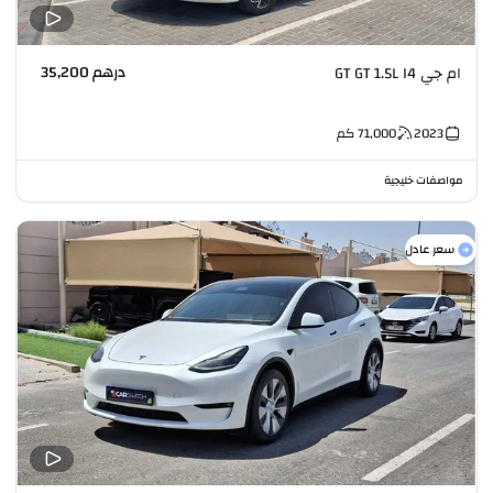
درهم 35,200
ام جي GT GT 1.5L I4
2023
71,000
كم
مواصفات خليجية
سعر عادل