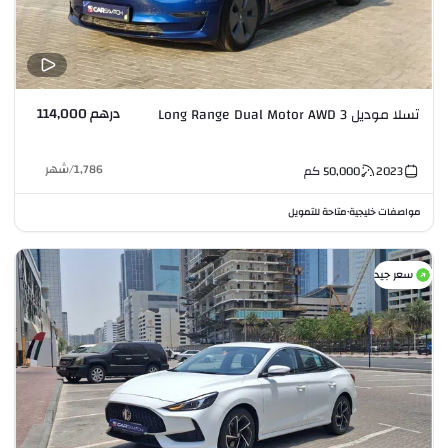
درهم 114,000
تسلا موديل 3 Long Range Dual Motor AWD
1,786
/
شهر
2023
50,000
كم
مواصفات خليجية
متاحة للتمويل
•
سعر جيد