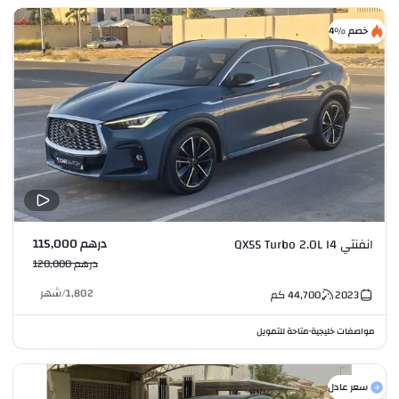
خصم %4
درهم 115,000
انفنتي QX55 Turbo 2.0L I4
درهم 120,000
1,802
/
شهر
2023
44,700
كم
مواصفات خليجية
متاحة للتمويل
•
سعر عادل