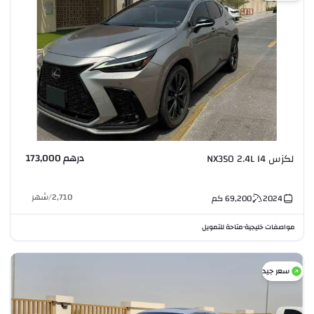
درهم 173,000
لكزس NX350 2.4L I4
2,710
/
شهر
2024
69,200
كم
مواصفات خليجية
متاحة للتمويل
•
سعر جيد