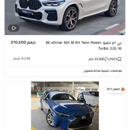
درهم 270,500
بي ام دبليو X6 xDrive 40i M Kit Twin Power
Turbo 3.0L I6
4,238
/
شهر
2023
33,500
كم
مواصفات خليجية
متاحة للتمويل
•
خصم %5