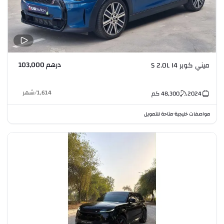
درهم 103,000
ميني كوبر S 2.0L I4
1,614
/
شهر
2024
48,300
كم
مواصفات خليجية
متاحة للتمويل
•