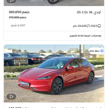
درهم 160,050
أودي Q5 2.0L V6
درهم 170,000
2,507
/
شهر
2023
28,600
كم
مواصفات خليجية
متاحة للتمويل
•
سعر عادل