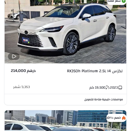
سعر ممتاز
درهم 214,000
لكزس RX350h Platinum 2.5L I4
3,353
/
شهر
2023
19,500
كم
مواصفات خليجية
متاحة للتمويل
•
خصم %10