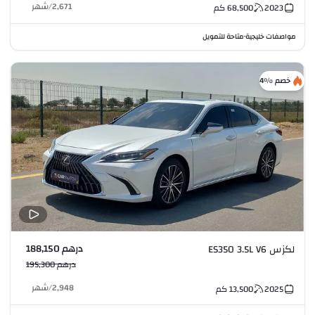
2,671
/
شهر
2023
68,500
كم
مواصفات خليجية
متاحة للتمويل
•
خصم %4
درهم 188,150
لكزس ES350 3.5L V6
درهم 195,300
2,948
/
شهر
2025
13,500
كم