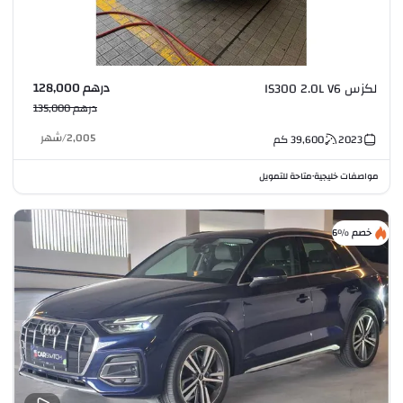
درهم 128,000
لكزس IS300 2.0L V6
درهم 135,000
2,005
/
شهر
2023
39,600
كم
مواصفات خليجية
متاحة للتمويل
•
خصم %6