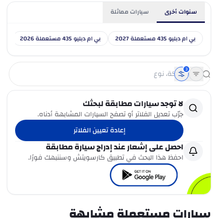
سنوات أخرى
سيارات مماثلة
بي ام دبليو 435 مستعملة 2027
بي ام دبليو 435 مستعملة 2026
بي ام 
3
لا توجد سيارات مطابقة لبحثك
جرّب تعديل الفلاتر أو تصفح السيارات المشابهة أدناه.
إعادة تعيين الفلاتر
احصل على إشعار عند إدراج سيارة مطابقة
احفظ هذا البحث في تطبيق كارسويتش وسننبهك فورًا.
سيارات مستعملة مشابهة