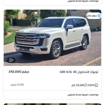
مواصفات خليجية
متاحة للتمويل
•
سعر عادل
درهم 242,000
تويوتا لاندكروزر GXR 4.0L V6
3,791
/
شهر
2024
19,100
كم
مواصفات خليجية
متاحة للتمويل
•