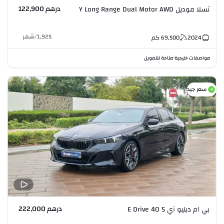
درهم 122,900
تسلا موديل Y Long Range Dual Motor AWD
1,925
/
شهر
2024
69,500
كم
مواصفات خليجية
متاحة للتمويل
•
سعر جيد
درهم 222,000
بي ام دبليو آي 5 E Drive 40