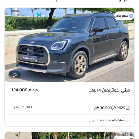
سعر عادل
درهم 124,000
ميني كونتريمان 1.5L I4
1,943
/
شهر
2025
30,900
كم
مواصفات خليجية
متاحة للتمويل
•