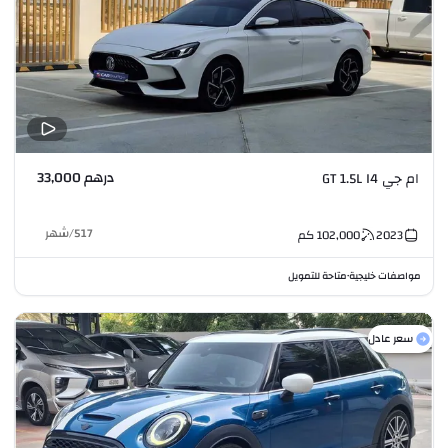
درهم 33,000
ام جي GT 1.5L I4
517
/
شهر
2023
102,000
كم
مواصفات خليجية
متاحة للتمويل
•
سعر عادل