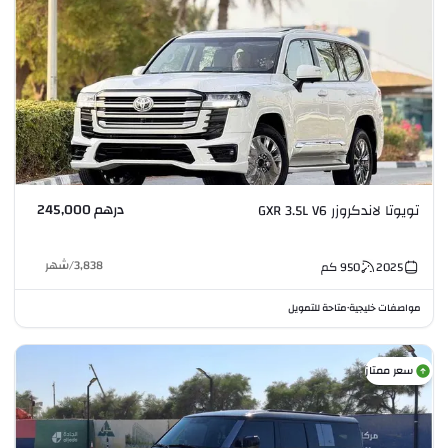
درهم 245,000
تويوتا لاندكروزر GXR 3.5L V6
3,838
/
شهر
2025
950
كم
مواصفات خليجية
متاحة للتمويل
•
سعر ممتاز