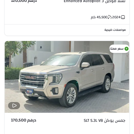
درهم 120,000
تسلا موديل 3 Enhanced Autopilot
2024
45,500
كم
مواصفات خليجية
سعر ممتاز
درهم 170,500
جمس يوكن SLT 5.3L V8