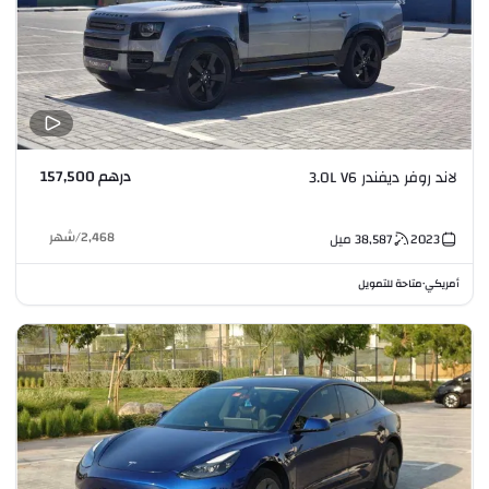
درهم 157,500
لاند روفر ديفندر 3.0L V6
2,468
/
شهر
2023
38,587
ميل
أمريكي
متاحة للتمويل
•