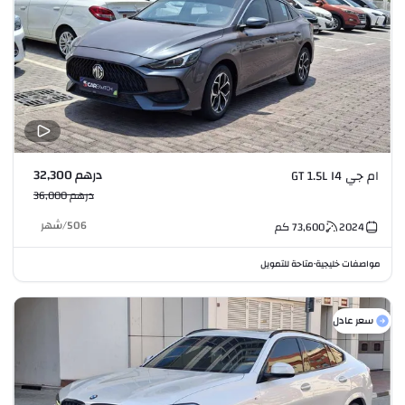
درهم 32,300
ام جي GT 1.5L I4
درهم 36,000
506
/
شهر
2024
73,600
كم
مواصفات خليجية
متاحة للتمويل
•
سعر عادل