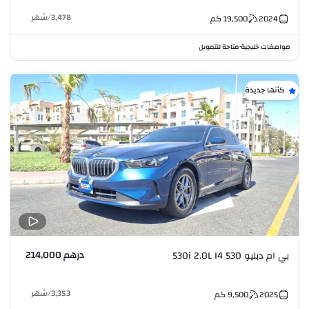
3,478
/
شهر
2024
19,500
كم
مواصفات خليجية
متاحة للتمويل
•
كأنها جديدة
درهم 214,000
بي ام دبليو 530 530i 2.0L I4
3,353
/
شهر
2025
9,500
كم