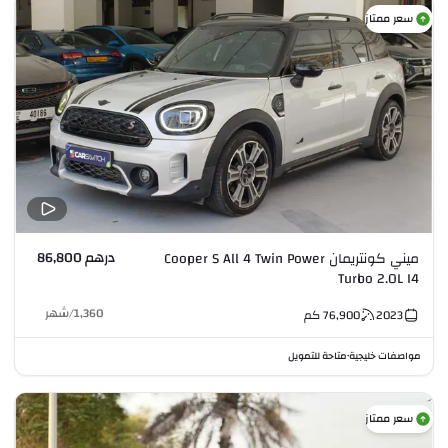
سعر ممتاز
درهم 86,800
ميني كونتريمان Cooper S All 4 Twin Power
Turbo 2.0L I4
1,360
/
شهر
2023
76,900
كم
مواصفات خليجية
متاحة للتمويل
•
سعر ممتاز