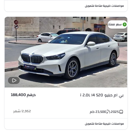
مواصفات خليجية
متاحة للتمويل
•
سعر ممتاز
درهم 188,400
بي ام دبليو 520 i 2.0L I4
2,952
/
شهر
2025
23,500
كم
مواصفات خليجية
متاحة للتمويل
•