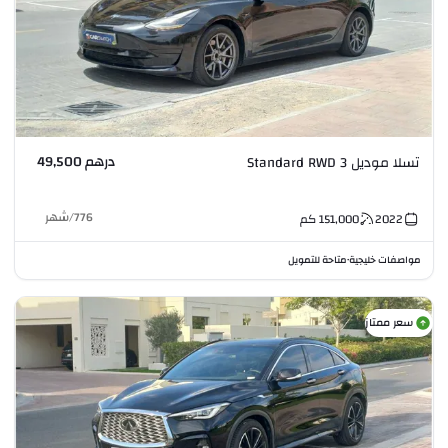
درهم 49,500
تسلا موديل 3 Standard RWD
776
/
شهر
2022
151,000
كم
مواصفات خليجية
متاحة للتمويل
•
سعر ممتاز