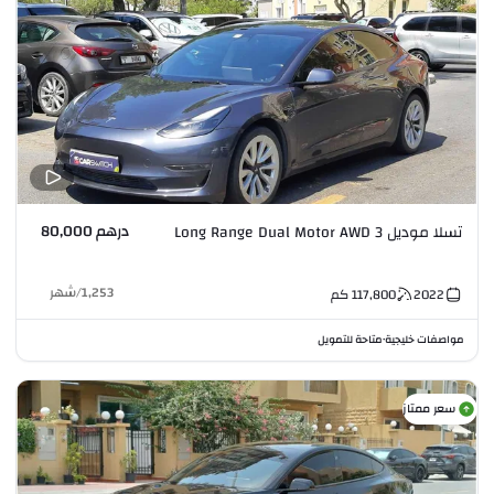
درهم 80,000
تسلا موديل 3 Long Range Dual Motor AWD
1,253
/
شهر
2022
117,800
كم
مواصفات خليجية
متاحة للتمويل
•
سعر ممتاز