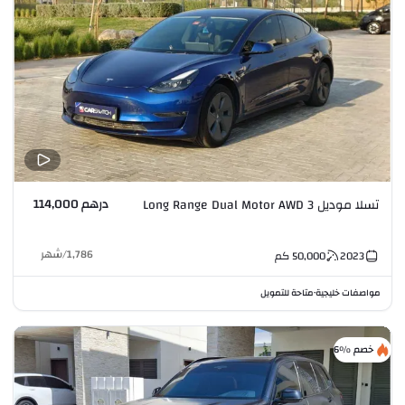
درهم 114,000
تسلا موديل 3 Long Range Dual Motor AWD
1,786
/
شهر
2023
50,000
كم
مواصفات خليجية
متاحة للتمويل
•
خصم %6