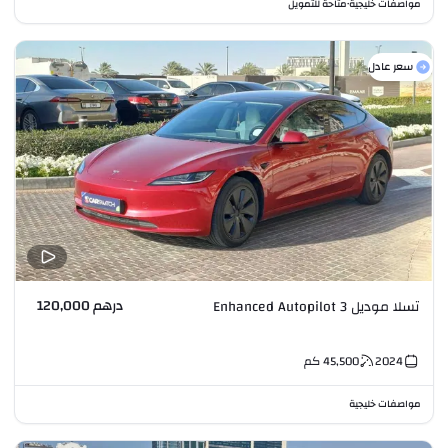
مواصفات خليجية
متاحة للتمويل
•
سعر عادل
درهم 120,000
تسلا موديل 3 Enhanced Autopilot
2024
45,500
كم
مواصفات خليجية