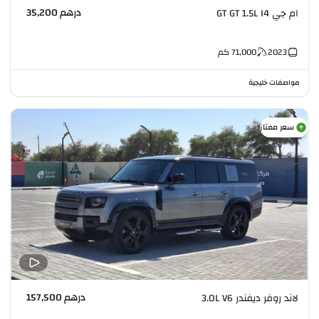
درهم 35,200
ام جي GT GT 1.5L I4
2023
71,000
كم
مواصفات خليجية
سعر ممتاز
درهم 157,500
لاند روفر ديفندر 3.0L V6