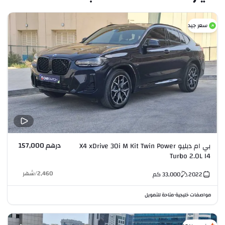
سعر جيد
درهم 157,000
بي ام دبليو X4 xDrive 30i M Kit Twin Power
Turbo 2.0L I4
2,460
/
شهر
2022
33,000
كم
مواصفات خليجية
متاحة للتمويل
•