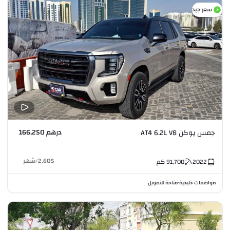
سعر جيد
درهم 166,250
جمس يوكن AT4 6.2L V8
2,605
/
شهر
2022
91,700
كم
مواصفات خليجية
متاحة للتمويل
•