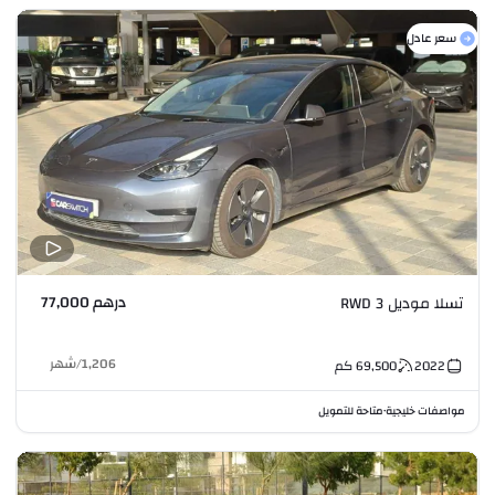
سعر عادل
درهم 77,000
تسلا موديل 3 RWD
1,206
/
شهر
2022
69,500
كم
مواصفات خليجية
متاحة للتمويل
•