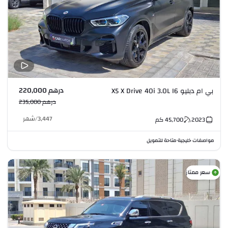
درهم 220,000
بي ام دبليو X5 X Drive 40i 3.0L I6
درهم 235,000
3,447
/
شهر
2023
45,700
كم
مواصفات خليجية
متاحة للتمويل
•
سعر ممتاز