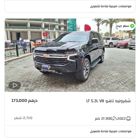
مواصفات خليجية
متاحة للتمويل
•
سعر جيد
درهم 173,000
شفروليه تاهو LT 5.3L V8
2,710
/
شهر
2022
37,900
كم
مواصفات خليجية
متاحة للتمويل
•