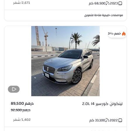
2,671
/
شهر
2023
68,500
كم
مواصفات خليجية
متاحة للتمويل
•
خصم %3
درهم 89,500
لينكولن كورسير 2.0L I4
درهم 92,500
1,402
/
شهر
2022
33,100
كم