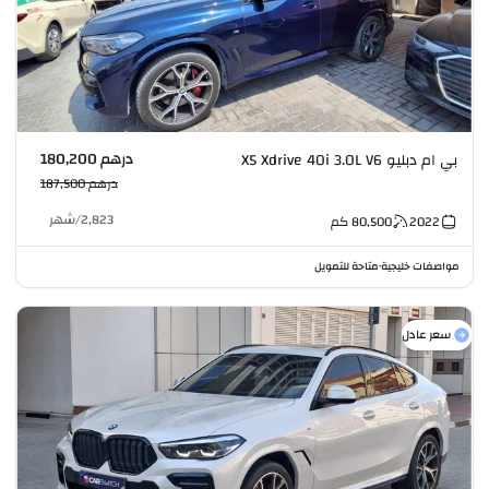
درهم 180,200
بي ام دبليو X5 Xdrive 40i 3.0L V6
درهم 187,500
2,823
/
شهر
2022
80,500
كم
مواصفات خليجية
متاحة للتمويل
•
سعر عادل