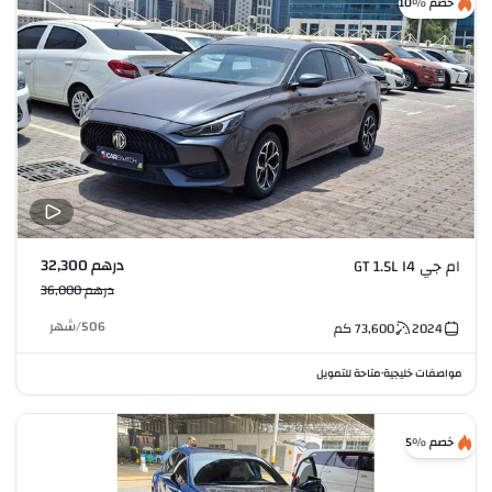
خصم %10
درهم 32,300
ام جي GT 1.5L I4
درهم 36,000
506
/
شهر
2024
73,600
كم
مواصفات خليجية
متاحة للتمويل
•
خصم %5