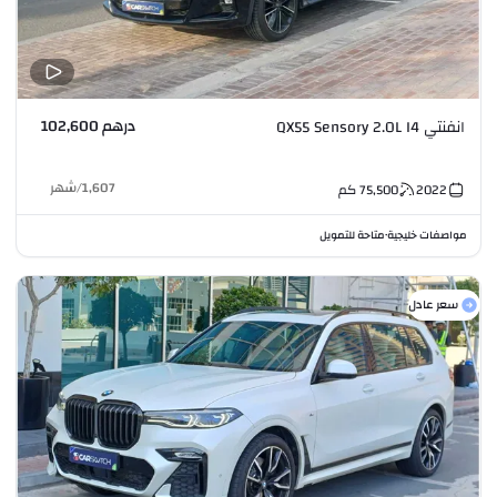
درهم 102,600
انفنتي QX55 Sensory 2.0L I4
1,607
/
شهر
2022
75,500
كم
مواصفات خليجية
متاحة للتمويل
•
سعر عادل