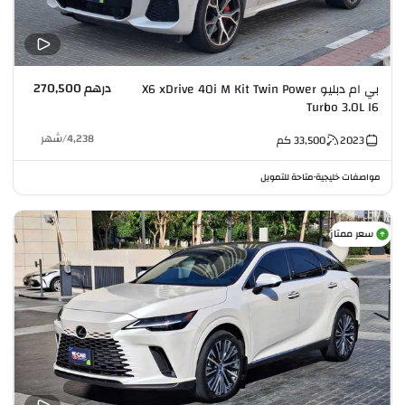
درهم 270,500
بي ام دبليو X6 xDrive 40i M Kit Twin Power
Turbo 3.0L I6
4,238
/
شهر
2023
33,500
كم
مواصفات خليجية
متاحة للتمويل
•
سعر ممتاز