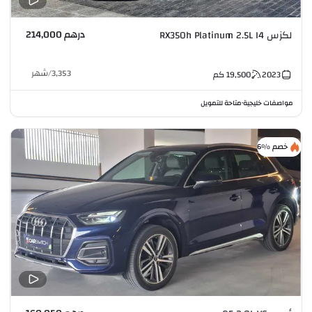
درهم 214,000
لكزس RX350h Platinum 2.5L I4
3,353
/
شهر
2023
19,500
كم
مواصفات خليجية
متاحة للتمويل
•
خصم %6