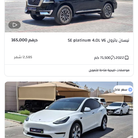
درهم 165,000
نيسان باترول SE platinum 4.0L V6
2,585
/
شهر
2022
71,500
كم
مواصفات خليجية
متاحة للتمويل
•
سعر عادل