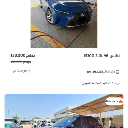
درهم 128,000
لكزس IS300 2.0L V6
درهم 135,000
2,005
/
شهر
2023
39,600
كم
مواصفات خليجية
متاحة للتمويل
•
خصم %4