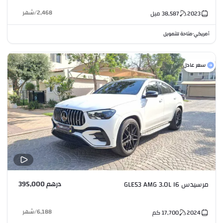
2,468
/
شهر
2023
38,587
ميل
أمريكي
متاحة للتمويل
•
سعر عادل
درهم 395,000
مرسيدس GLE53 AMG 3.0L I6
6,188
/
شهر
2024
17,700
كم