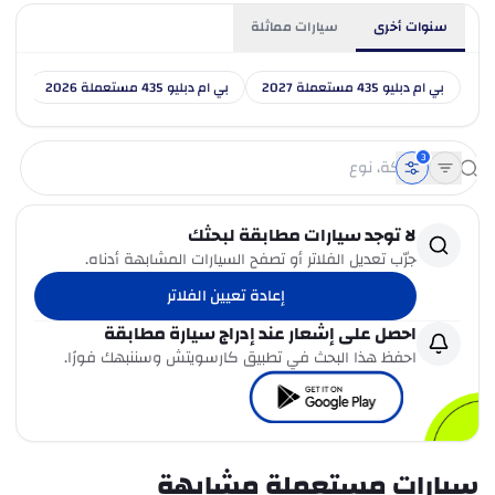
سنوات أخرى
سيارات مماثلة
بي ام دبليو 435 مستعملة 2027
بي ام دبليو 435 مستعملة 2026
بي ام 
3
لا توجد سيارات مطابقة لبحثك
جرّب تعديل الفلاتر أو تصفح السيارات المشابهة أدناه.
إعادة تعيين الفلاتر
احصل على إشعار عند إدراج سيارة مطابقة
احفظ هذا البحث في تطبيق كارسويتش وسننبهك فورًا.
سيارات مستعملة مشابهة