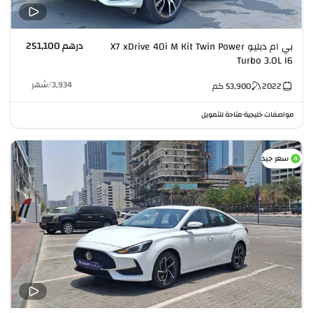
درهم 251,100
بي ام دبليو X7 xDrive 40i M Kit Twin Power
Turbo 3.0L I6
3,934
/
شهر
2022
53,900
كم
مواصفات خليجية
متاحة للتمويل
•
سعر جيد