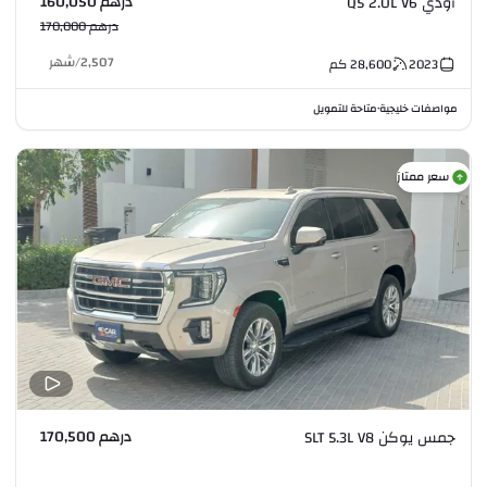
درهم 160,050
أودي Q5 2.0L V6
درهم 170,000
2,507
/
شهر
2023
28,600
كم
مواصفات خليجية
متاحة للتمويل
•
سعر ممتاز
درهم 170,500
جمس يوكن SLT 5.3L V8