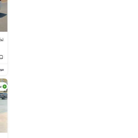
لكزس 
موا
س