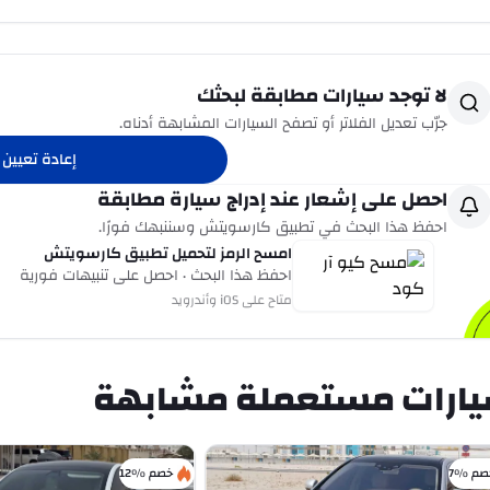
لا توجد سيارات مطابقة لبحثك
جرّب تعديل الفلاتر أو تصفح السيارات المشابهة أدناه.
إعادة تعيين ا
احصل على إشعار عند إدراج سيارة مطابقة
احفظ هذا البحث في تطبيق كارسويتش وسننبهك فورًا.
امسح الرمز لتحميل تطبيق كارسويتش
احفظ هذا البحث · احصل على تنبيهات فورية
متاح على iOS وأندرويد
ارات مستعملة مشابهة
صم %7
خصم %12