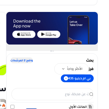
بحث
واضح
2
المرشحات
فرز
الأكثر رواجاً
بي ام دبليو 435
سي
خ
المالك الأول