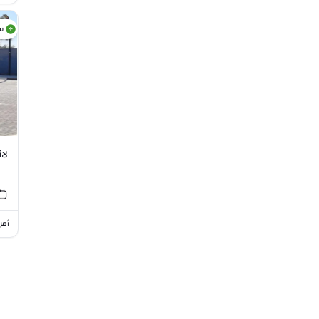
س
لان
أمر