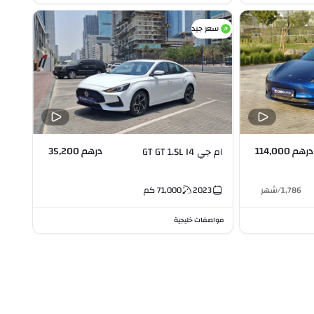
سعر جيد
درهم 114,000
درهم 35,200
ام جي GT GT 1.5L I4
1,786
/
شهر
2023
71,000
كم
مواصفات خليجية