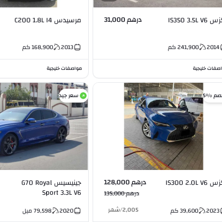
درهم 31,000
IS350 3.5L V6
مرسيدس C200 1.8L I4
2014
241,900
كم
2013
168,900
كم
صفات خليجية
مواصفات خليجية
صم %5
سعر جيد
درهم 128,000
IS300 2.0L V6
جينيسيس G70 Royal
Sport 3.3L V6
درهم 135,000
2,005
/
شهر
2023
39,600
كم
2020
79,598
ميل