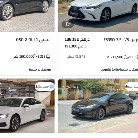
درهم 188,150
ES350 3.5L V6
انفنتي Q50 2.0L I4
درهم 195,300
2,948
/
شهر
2018
160,000
كم
2025
13,500
كم
صفات خليجية
متاحة للتمويل
مواصفات خليجية
•
عر ممتاز
سعر عادل