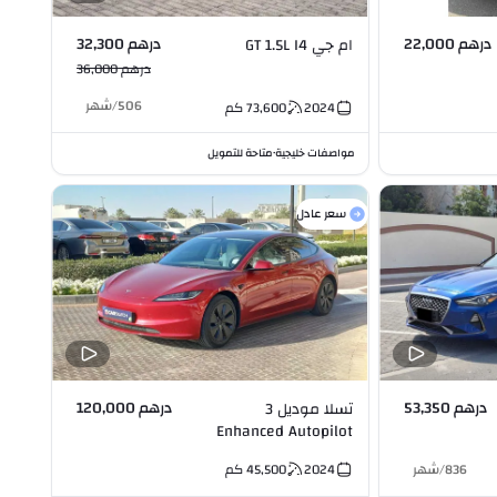
درهم 22,000
درهم 32,300
ام جي GT 1.5L I4
درهم 36,000
506
/
شهر
2024
73,600
كم
مواصفات خليجية
متاحة للتمويل
•
سعر عادل
درهم 53,350
درهم 120,000
تسلا موديل 3
Enhanced Autopilot
836
/
شهر
2024
45,500
كم