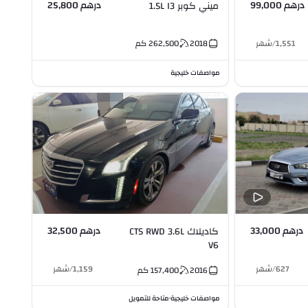
درهم 99,000
درهم 25,800
ميني كوبر 1.5L I3
1,551
/
شهر
2018
262,500
كم
مواصفات خليجية
درهم 33,000
درهم 32,500
كاديلاك CTS RWD 3.6L
V6
627
/
شهر
1,159
/
شهر
2016
157,400
كم
مواصفات خليجية
متاحة للتمويل
•