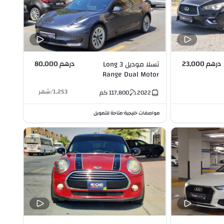
درهم 23,000
درهم 80,000
تسلا موديل 3 Long
Range Dual Motor
AWD
1,253
/
شهر
2022
117,800
كم
مواصفات خليجية
متاحة للتمويل
•