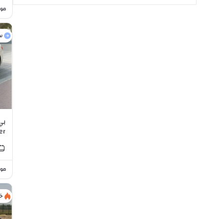
موا
س
I4
موا
خ