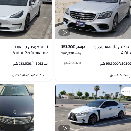
درهم 151,300
مرسيدس S560 4Matic
تسلا موديل 3 Dual
Motor Performance
4.0L 
درهم 162,000
AWD Navigate on
2,370
/
شهر
2020
96,300
كم
2021
153,600
كم
Autosteer
ني
متاحة للتمويل
مواصفات خليجية
متاحة للتمويل
•
•
عر جيد