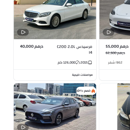
درهم 55,000
درهم 40,000
مرسيدس C200 2.0L
I4
درهم 62,500
862
/
شهر
2015
126,000
كم
مواصفات خليجية
خصم %10