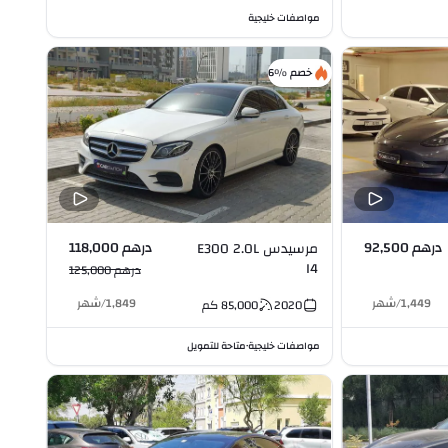
مواصفات خليجية
خصم %6
درهم 92,500
درهم 118,000
مرسيدس E300 2.0L
I4
درهم 125,000
1,449
/
شهر
1,849
/
شهر
2020
85,000
كم
مواصفات خليجية
متاحة للتمويل
•