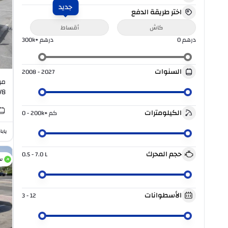
جديد
اختر طريقة الدفع
كاش
أقساط
درهم
0
درهم
300k+
السنوات
2008 - 2027
V8
الكيلومترات
كم
0 - 200k+
يابا
حجم المحرك
0.5 - 7.0
L
س
الأسطوانات
3 - 12