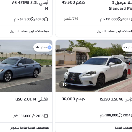
درهم 49,500
تسلا موديل 3
أودي A6 45TFSI 2.0L
I4
Standard R
776
/
شهر
2022
151,000
كم
2020
52,900
كم
صفات خليجية
متاحة للتمويل
مواصفات خليجية
متاحة للتمويل
•
•
عر جيد
سعر عادل
درهم 36,000
IS350 3.5L V6
انفنتي Q50 2.0L I4
2014
188,000
كم
2018
133,000
كم
صفات خليجية
مواصفات خليجية
متاحة للتمويل
•