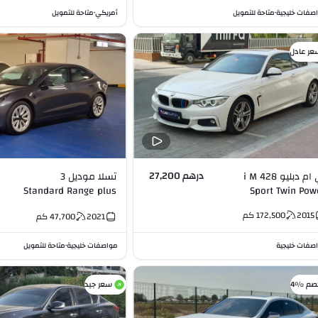
صفات خليجية
متاحة للتمويل
أمريكي
متاحة للتمويل
•
•
عر عادل
درهم 27,200
بي ام دبليو 428 i M
تسلا موديل 3
Standard Range plus
Sport Twin Power
RWD
Turbo 2.0L 
2015
172,500
كم
2021
47,700
كم
صفات خليجية
مواصفات خليجية
متاحة للتمويل
•
صم %4
سعر جيد