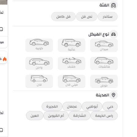
الفئة
لكزس 
ستاندر
نص فل
فل كامل
نوع الهيكل
موا
كوبيه
سيدان
عائلية
خ
هاتشباك
كشف
واجن
ميني فان
فان
حوض
المدينة
دبي
أبوظبي
عجمان
الفجيرة
لكزس 
راس الخیمة
الشارقة
أم القيوين
العين