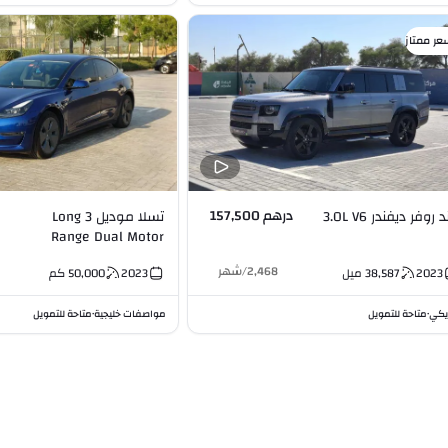
عر ممتاز
درهم 157,500
د روفر ديفندر 3.0L V6
تسلا موديل 3 Long
Range Dual Motor
AWD
2,468
/
شهر
2023
38,587
ميل
2023
50,000
كم
يكي
متاحة للتمويل
مواصفات خليجية
متاحة للتمويل
•
•