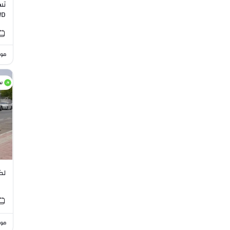
WD
موا
س
لكزس 
موا