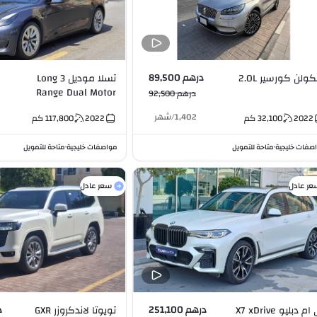
درهم 89,500
لينكولن كورسير 2.0L
تسلا موديل 3 Long
Range Dual Motor
درهم 92,500
AWD
1,402
/
شهر
2022
32,100
كم
2022
117,800
كم
صفات خليجية
متاحة للتمويل
مواصفات خليجية
متاحة للتمويل
•
•
عر عادل
سعر عادل
درهم 251,100
د
بي ام دبليو X7 xDrive
تويوتا لاندكروزر GXR