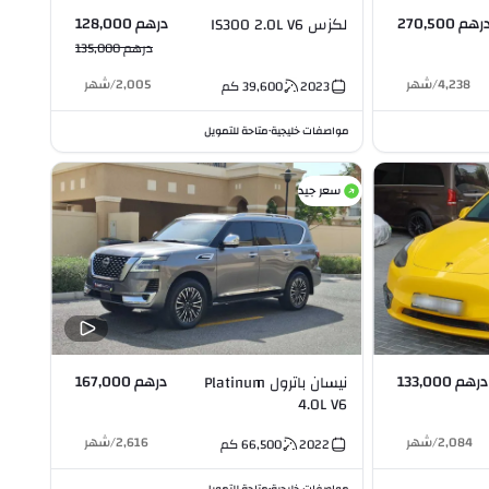
رهم 270,500
درهم 128,000
لكزس IS300 2.0L V6
درهم 135,000
4,238
/
شهر
2,005
/
شهر
2023
39,600
كم
مواصفات خليجية
متاحة للتمويل
•
سعر جيد
درهم 133,000
درهم 167,000
نيسان باترول Platinum
4.0L V6
2,084
/
شهر
2,616
/
شهر
2022
66,500
كم
•