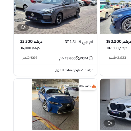
رهم 180,200
درهم 32,300
ام جي GT 1.5L I4
درهم 187,500
درهم 36,000
2,823
/
شهر
506
/
شهر
2024
73,600
كم
مواصفات خليجية
متاحة للتمويل
•
خصم %5