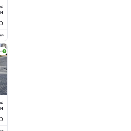
I4
موا
س
5L I4