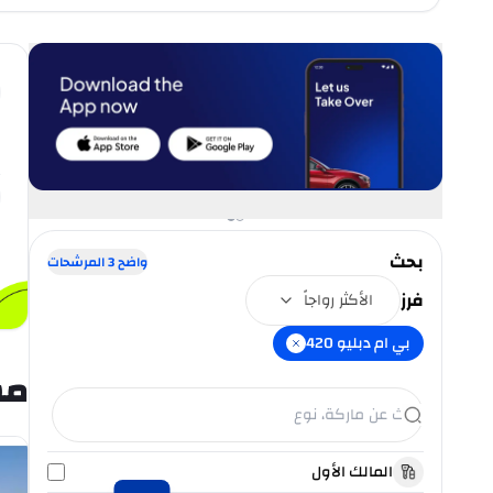
بحث
واضح
3
المرشحات
فرز
الأكثر رواجاً
بي ام دبليو 420
مشا
المالك الأول