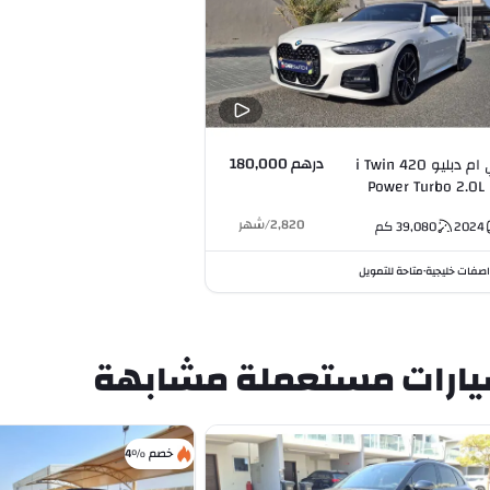
درهم 180,000
بي ام دبليو 420 i Twin
Power Turbo 2.0L 
2,820
/
شهر
2024
39,080
كم
صفات خليجية
متاحة للتمويل
•
ارات مستعملة مشابهة
خصم %4