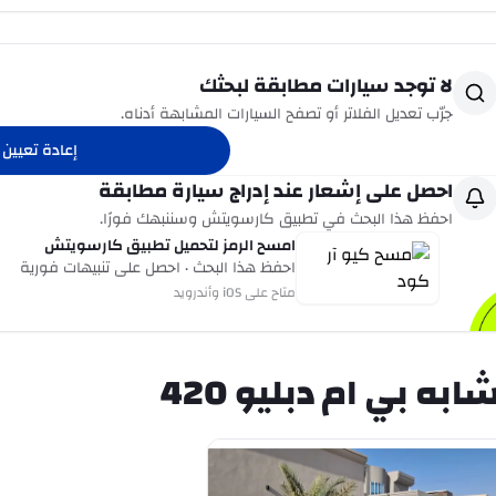
لا توجد سيارات مطابقة لبحثك
جرّب تعديل الفلاتر أو تصفح السيارات المشابهة أدناه.
إعادة تعيين ا
احصل على إشعار عند إدراج سيارة مطابقة
احفظ هذا البحث في تطبيق كارسويتش وسننبهك فورًا.
امسح الرمز لتحميل تطبيق كارسويتش
احفظ هذا البحث · احصل على تنبيهات فورية
متاح على iOS وأندرويد
به بي ام دبليو 420