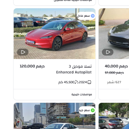
مواصفات خليجية
متاحة للتمويل
سعر عادل
درهم 40,000
درهم 120,000
تسلا موديل 3
Enhanced Autopilot
درهم 57,000
627
/
شهر
2024
45,500
كم
مواصفات خليجية
سعر جيد