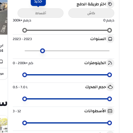
جديد
اختر طريقة الدفع
كاش
أقساط
درهم
0
درهم
300k+
السنوات
2023 - 2023
I4
الكيلومترات
كم
0 - 200k+
موا
حجم المحرك
0.5 - 7.0
L
سي
الأسطوانات
3 - 12