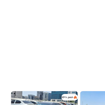
خصم %10