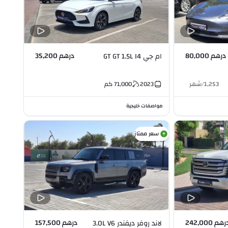
درهم 80,000
درهم 35,200
ام جي GT GT 1.5L I4
1,253
/
شهر
2023
71,000
كم
مواصفات خليجية
سعر ممتاز
رهم 242,000
درهم 157,500
لاند روفر ديفندر 3.0L V6