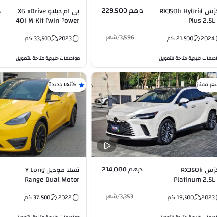
درهم 229,500
د
لكزس RX350h Hybrid
بي ام دبليو X6 xDrive
40i M Kit Twin Power
Plus 2.5L 
Turbo 3.0L I6
3,596
/
شهر
2024
21,500
كم
2023
33,500
كم
صفات خليجية
متاحة للتمويل
مواصفات خليجية
متاحة للتمويل
•
•
عر ممتاز
كأنها جديدة
درهم 214,000
لكزس RX350h
تسلا موديل Y Long
Range Dual Motor
Platinum 2.
Self Driving
3,353
/
شهر
2023
19,500
كم
2022
37,500
كم
•
•