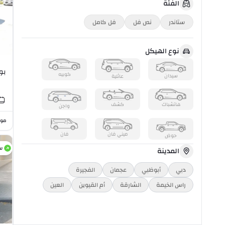
الفئة
ستاندر
نص فل
فل كامل
نوع الهيكل
بور
كوبيه
سيدان
عائلية
هاتشباك
كشف
واجن
موا
ميني فان
فان
حوض
س
المدينة
دبي
أبوظبي
عجمان
الفجيرة
راس الخیمة
الشارقة
أم القيوين
العين