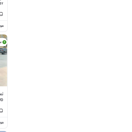
er
I6
موا
س
WD
موا