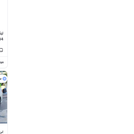
I4
موا
س