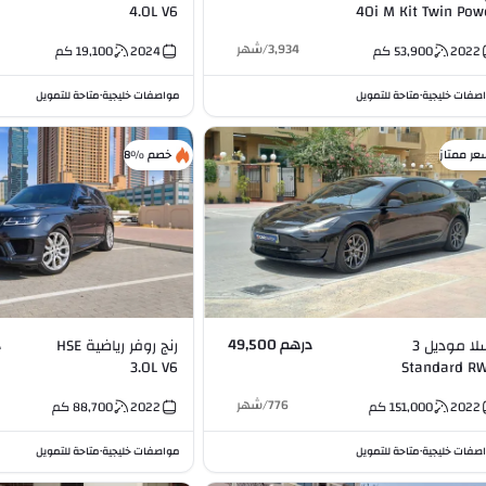
4.0L V6
40i M Kit Twin Pow
Turbo 3.0L 
3,934
/
شهر
2022
53,900
كم
2024
19,100
كم
صفات خليجية
متاحة للتمويل
مواصفات خليجية
متاحة للتمويل
•
•
عر ممتاز
خصم %8
درهم 49,500
د
تسلا موديل 3
رنج روفر رياضية HSE
3.0L V6
Standard R
776
/
شهر
2022
151,000
كم
2022
88,700
كم
صفات خليجية
متاحة للتمويل
مواصفات خليجية
متاحة للتمويل
•
•