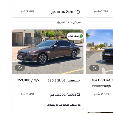
3,791
/
شهر
2,468
/
شهر
2023
38,587
ميل
أمريكي
متاحة للتمويل
•
سعر ممتاز
رهم 184,000
درهم 159,000
جينيسيس G90 3.5L V6
درهم 200,000
2,883
/
شهر
2,491
/
شهر
2022
115,300
كم
مواصفات خليجية
متاحة للتمويل
•