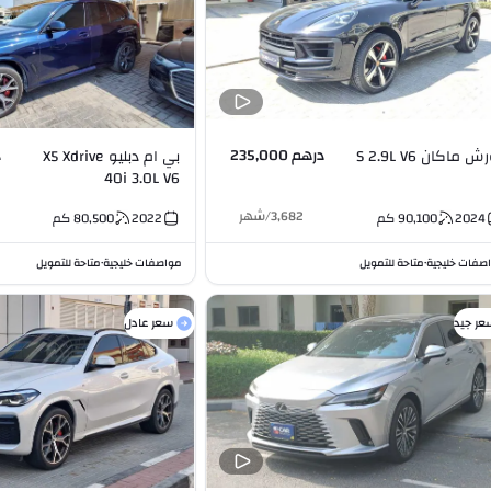
درهم 235,000
د
ش ماكان S 2.9L V6
بي ام دبليو X5 Xdrive
40i 3.0L V6
3,682
/
شهر
2024
90,100
كم
2022
80,500
كم
صفات خليجية
متاحة للتمويل
مواصفات خليجية
متاحة للتمويل
•
•
عر جيد
سعر عادل