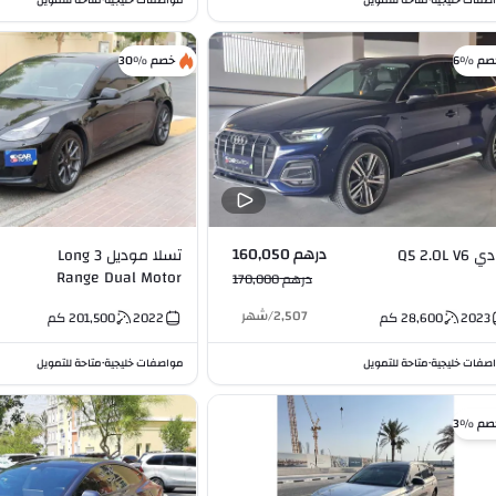
صفات خليجية
متاحة للتمويل
مواصفات خليجية
متاحة للتمويل
صم %6
خصم %30
درهم 160,050
Q5 2.0L V6
تسلا موديل 3 Long
Range Dual Motor
درهم 170,000
2,507
/
شهر
2023
28,600
كم
2022
201,500
كم
صفات خليجية
متاحة للتمويل
مواصفات خليجية
متاحة للتمويل
•
•
صم %3