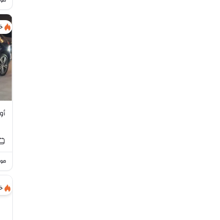
موا
خ
أودي 
موا
خ