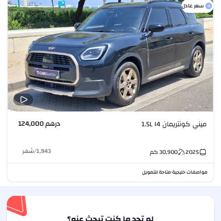
سعر عادل
درهم 124,000
ميني كونتريمان 1.5L I4
1,943
/
شهر
2025
30,900
كم
مواصفات خليجية
متاحة للتمويل
•
لم تجد ما كنت تبحث عنه؟