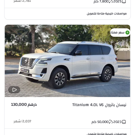
2,781
/
شهر
2025
7,800
كم
مواصفات خليجية
متاحة للتمويل
•
سعر ممتاز
درهم 130,000
نيسان باترول Titanium 4.0L V6
2,037
/
شهر
2023
50,000
كم
مواصفات خليجية
متاحة للتمويل
•