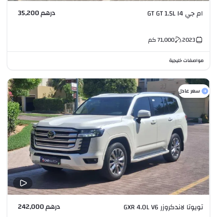
درهم 35,200
ام جي GT GT 1.5L I4
2023
71,000
كم
مواصفات خليجية
سعر عادل
درهم 242,000
تويوتا لاندكروزر GXR 4.0L V6