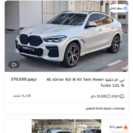
سعر عادل
درهم 270,500
بي ام دبليو X6 xDrive 40i M Kit Twin Power
Turbo 3.0L I6
4,238
/
شهر
2023
33,500
كم
مواصفات خليجية
متاحة للتمويل
•
خصم %5