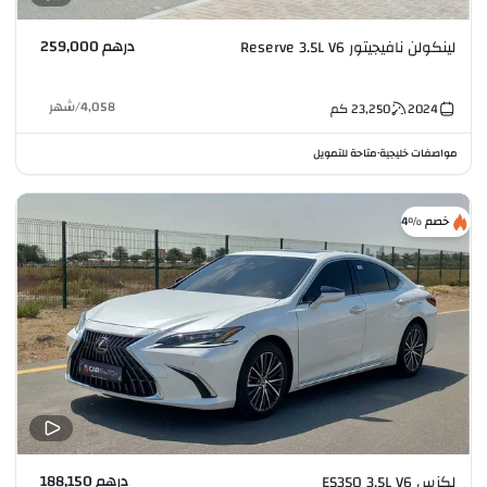
درهم 259,000
لينكولن نافيجيتور Reserve 3.5L V6
4,058
/
شهر
2024
23,250
كم
مواصفات خليجية
متاحة للتمويل
•
خصم %4
درهم 188,150
لكزس ES350 3.5L V6