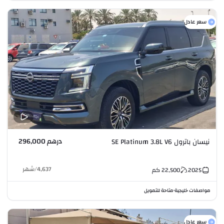
سعر عادل
درهم 296,000
نيسان باترول SE Platinum 3.8L V6
4,637
/
شهر
2025
22,500
كم
مواصفات خليجية
متاحة للتمويل
•
سعر عادل