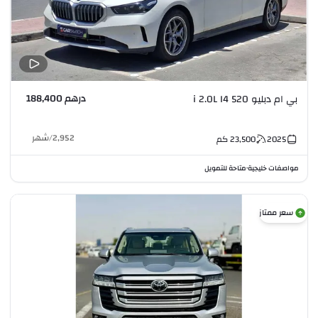
درهم 188,400
بي ام دبليو 520 i 2.0L I4
2,952
/
شهر
2025
23,500
كم
مواصفات خليجية
متاحة للتمويل
•
سعر ممتاز