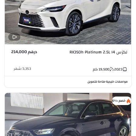
درهم 214,000
لكزس RX350h Platinum 2.5L I4
3,353
/
شهر
2023
19,500
كم
مواصفات خليجية
متاحة للتمويل
•
خصم %6