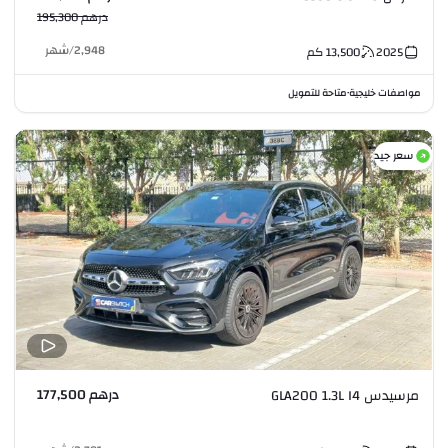
درهم 195,300
2,948
/
شهر
2025
13,500
كم
مواصفات خليجية
متاحة للتمويل
•
سعر جيد
درهم 177,500
مرسيدس GLA200 1.3L I4