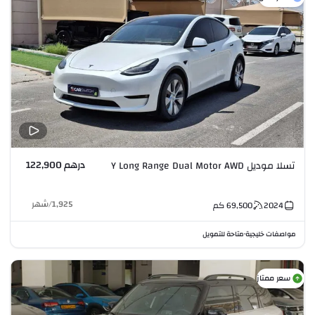
درهم 122,900
تسلا موديل Y Long Range Dual Motor AWD
1,925
/
شهر
2024
69,500
كم
مواصفات خليجية
متاحة للتمويل
•
سعر ممتاز