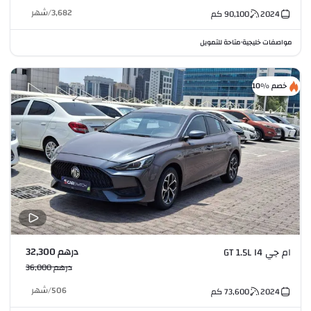
3,682
/
شهر
2024
90,100
كم
مواصفات خليجية
متاحة للتمويل
•
خصم %10
درهم 32,300
ام جي GT 1.5L I4
درهم 36,000
506
/
شهر
2024
73,600
كم