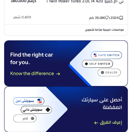
درهم 180,000
بي ام دبليو 420 i Twin Power Turbo 2.0L I4
2,820
/
شهر
2024
39,080
كم
مواصفات خليجية
متاحة للتمويل
•