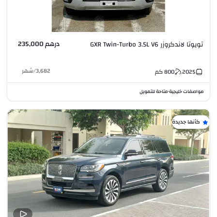
درهم 235,000
تويوتا لاندكروزر GXR Twin-Turbo 3.5L V6
3,682
/
شهر
2025
800
كم
مواصفات خليجية
متاحة للتمويل
•
كأنها جديدة