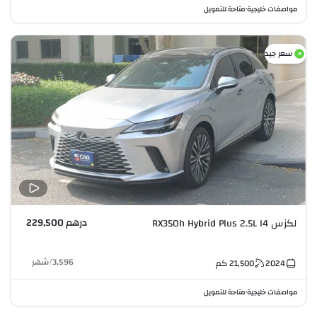
مواصفات خليجية
متاحة للتمويل
•
سعر جيد
درهم 229,500
لكزس RX350h Hybrid Plus 2.5L I4
3,596
/
شهر
2024
21,500
كم
مواصفات خليجية
متاحة للتمويل
•