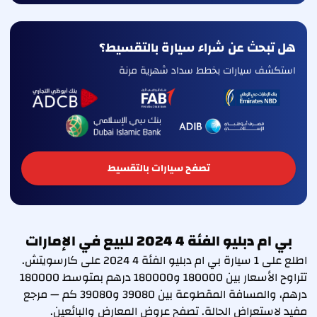
هل تبحث عن شراء سيارة بالتقسيط؟
استكشف سيارات بخطط سداد شهرية مرنة
تصفح سيارات بالتقسيط
بي ام دبليو الفئة 4 2024 للبيع في الإمارات
اطلع على 1 سيارة بي ام دبليو الفئة 4 2024 على كارسويتش.
تتراوح الأسعار بين 180000 و180000 درهم بمتوسط 180000
درهم، والمسافة المقطوعة بين 39080 و39080 كم — مرجع
مفيد لاستعراض الحالة. تصفح عروض المعارض والبائعين.