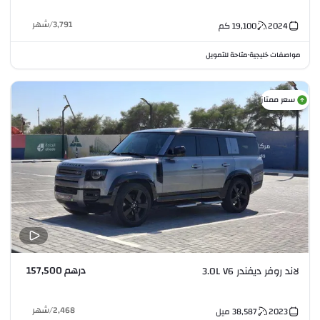
3,791
/
شهر
2024
19,100
كم
مواصفات خليجية
متاحة للتمويل
•
سعر ممتاز
درهم 157,500
لاند روفر ديفندر 3.0L V6
2,468
/
شهر
2023
38,587
ميل