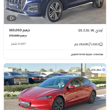
درهم 160,050
أودي Q5 2.0L V6
درهم 170,000
2,507
/
شهر
2023
28,600
كم
مواصفات خليجية
متاحة للتمويل
•
سعر عادل