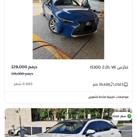
درهم 128,000
لكزس IS300 2.0L V6
درهم 135,000
2,005
/
شهر
2023
39,600
كم
مواصفات خليجية
متاحة للتمويل
•
سعر ممتاز