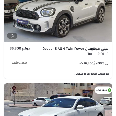
درهم 86,800
ميني كونتريمان Cooper S All 4 Twin Power
Turbo 2.0L I4
1,360
/
شهر
2023
76,900
كم
مواصفات خليجية
متاحة للتمويل
•
سعر ممتاز