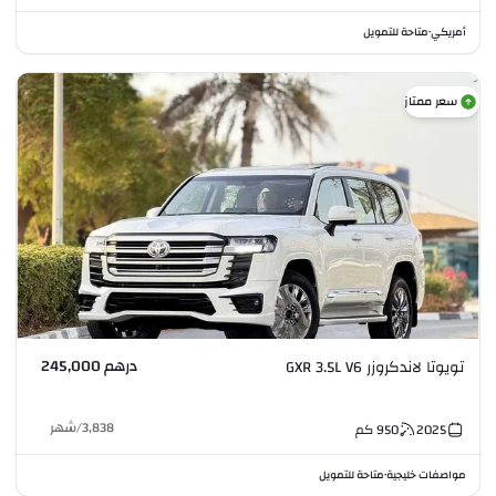
أمريكي
متاحة للتمويل
•
سعر ممتاز
درهم 245,000
تويوتا لاندكروزر GXR 3.5L V6
3,838
/
شهر
2025
950
كم
مواصفات خليجية
متاحة للتمويل
•