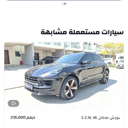
سيارات مستعملة مشابهة
درهم 235,000
بورش ماكان S 2.9L V6