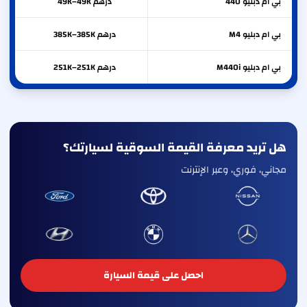
بي ام دبليو
440
درهم 49K–49K
بي ام دبليو
M4
درهم 385K–385K
بي ام دبليو
M440i
درهم 251K–251K
هل تريد معرفة القيمة السوقية لسيارتك؟
مجاني، فوري، وعبر الإنترنت
احصل على قيمة السيارة