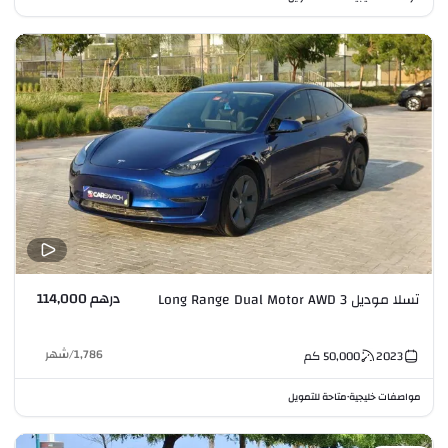
درهم 114,000
تسلا موديل 3 Long Range Dual Motor AWD
1,786
/
شهر
2023
50,000
كم
مواصفات خليجية
متاحة للتمويل
•