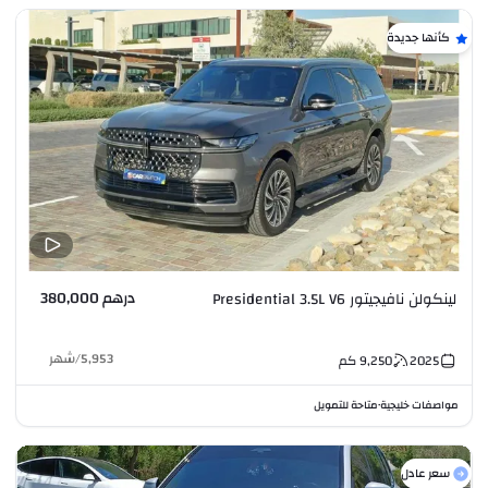
كأنها جديدة
درهم 380,000
لينكولن نافيجيتور Presidential 3.5L V6
5,953
/
شهر
2025
9,250
كم
مواصفات خليجية
متاحة للتمويل
•
سعر عادل