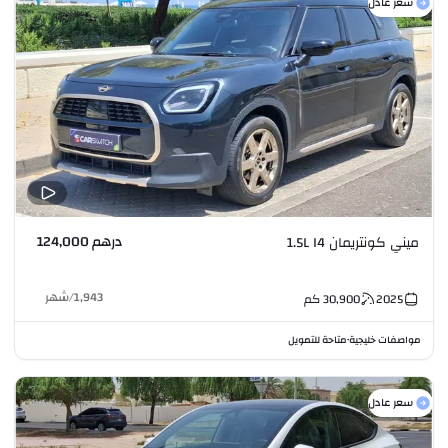
سعر عادل
درهم 124,000
ميني كونتريمان 1.5L I4
1,943
/
شهر
2025
30,900
كم
مواصفات خليجية
متاحة للتمويل
•
سعر عادل