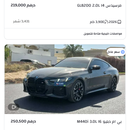
درهم 219,000
مرسيدس GLB200 2.0L I4
3,431
/
شهر
2026
3,900
كم
مواصفات خليجية
متاحة للتمويل
•
سعر عادل
درهم 250,500
بي ام دبليو M440i 3.0L I6