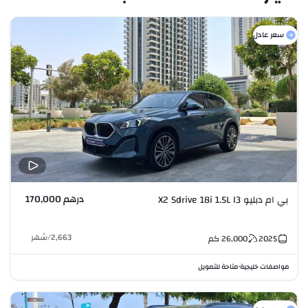
سعر عادل
درهم 170,000
بي ام دبليو X2 Sdrive 18i 1.5L I3
2,663
/
شهر
2025
26,000
كم
مواصفات خليجية
متاحة للتمويل
•