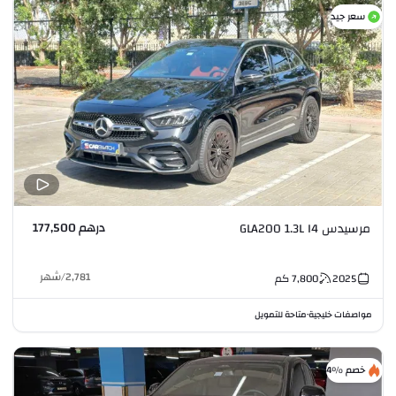
سعر جيد
درهم 177,500
مرسيدس GLA200 1.3L I4
2,781
/
شهر
2025
7,800
كم
مواصفات خليجية
متاحة للتمويل
•
خصم %4