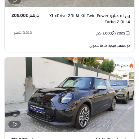
درهم 205,000
بي ام دبليو X1 xDrive 20i M Kit Twin Power
Turbo 2.0L I4
3,212
/
شهر
2025
5,000
كم
مواصفات خليجية
متاحة للتمويل
•
خصم %3