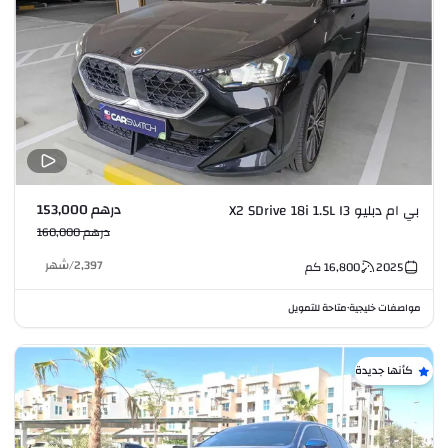
درهم 153,000
بي ام دبليو X2 SDrive 18i 1.5L I3
درهم 160,000
2,397
/
شهر
2025
16,800
كم
مواصفات خليجية
متاحة للتمويل
•
كأنها جديدة