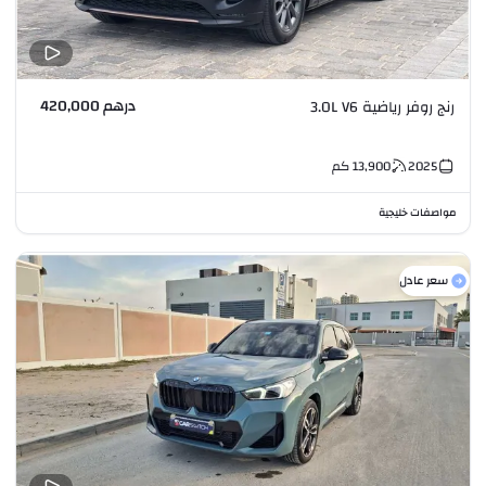
درهم 420,000
رنج روفر رياضية 3.0L V6
2025
13,900
كم
مواصفات خليجية
سعر عادل