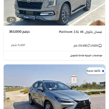
درهم 363,000
نيسان باترول Platinum 3.5L V6
5,687
/
شهر
2026
20,500
كم
مواصفات خليجية
متاحة للتمويل
•
كأنها جديدة