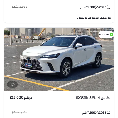
3,925
/
شهر
2025
23,300
كم
مواصفات خليجية
متاحة للتمويل
•
سعر جيد
درهم 212,000
لكزس RX350h 2.5L I4
3,321
/
شهر
2025
7,100
كم