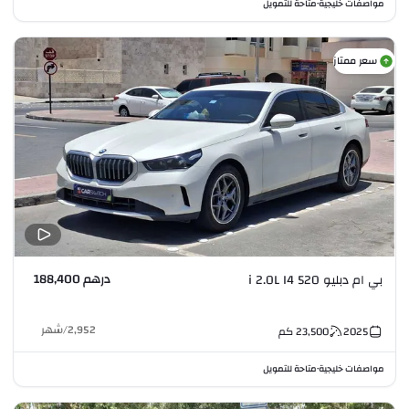
مواصفات خليجية
متاحة للتمويل
•
سعر ممتاز
درهم 188,400
بي ام دبليو 520 i 2.0L I4
2,952
/
شهر
2025
23,500
كم
مواصفات خليجية
متاحة للتمويل
•