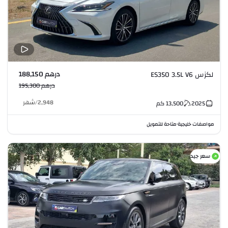
درهم 188,150
لكزس ES350 3.5L V6
درهم 195,300
2,948
/
شهر
2025
13,500
كم
مواصفات خليجية
متاحة للتمويل
•
سعر جيد