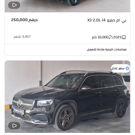
درهم 250,000
بي ام دبليو X3 2.0L I4
3,917
/
شهر
2025
10,000
كم
مواصفات خليجية
متاحة للتمويل
•
سعر عادل