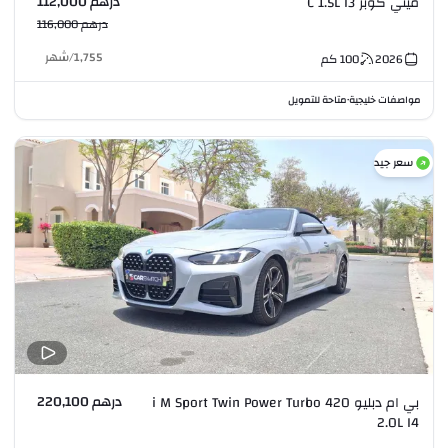
درهم 112,000
ميني كوبر C 1.5L I3
درهم 116,000
1,755
/
شهر
2026
100
كم
مواصفات خليجية
متاحة للتمويل
•
سعر جيد
درهم 220,100
بي ام دبليو 420 i M Sport Twin Power Turbo
2.0L I4