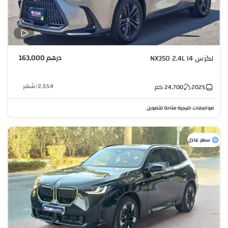
درهم 163,000
لكزس NX350 2.4L I4
2,554
/
شهر
2025
24,700
كم
مواصفات خليجية
متاحة للتمويل
•
سعر عادل