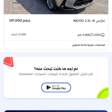
درهم 197,000
لكزس NX200 2.5L I4
3,086
/
شهر
2025
5,000
كم
مواصفات خليجية
متاحة للتمويل
•
لم تجد ما كنت تبحث عنه؟
قم بتنزيل التطبيق لإعداد تنبيهات السيارات المخصصة