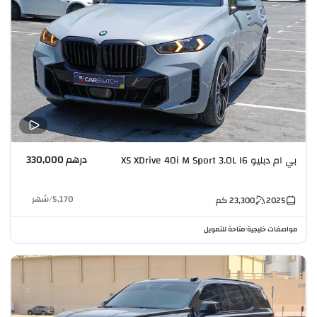
درهم 330,000
بي ام دبليو X5 XDrive 40i M Sport 3.0L I6
5,170
/
شهر
2025
23,300
كم
مواصفات خليجية
متاحة للتمويل
•