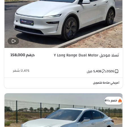
درهم 158,000
تسلا موديل Y Long Range Dual Motor
2,475
/
شهر
2026
5,406
ميل
أمريكي
متاحة للتمويل
•
خصم %4