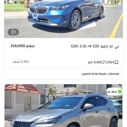
درهم 214,000
بي ام دبليو 530 530i 2.0L I4
3,353
/
شهر
2025
9,500
كم
مواصفات خليجية
متاحة للتمويل
•
سعر جيد