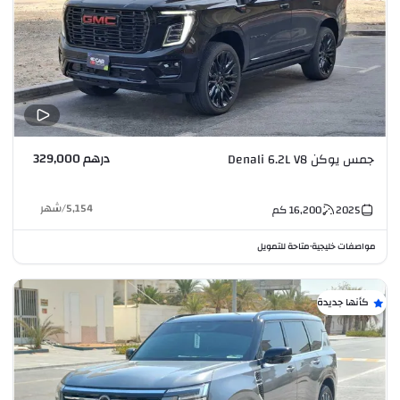
درهم 329,000
جمس يوكن Denali 6.2L V8
5,154
/
شهر
2025
16,200
كم
مواصفات خليجية
متاحة للتمويل
•
كأنها جديدة