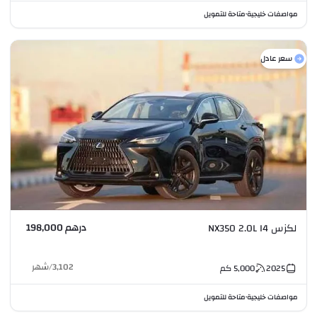
مواصفات خليجية
متاحة للتمويل
•
سعر عادل
درهم 198,000
لكزس NX350 2.0L I4
3,102
/
شهر
2025
5,000
كم
مواصفات خليجية
متاحة للتمويل
•