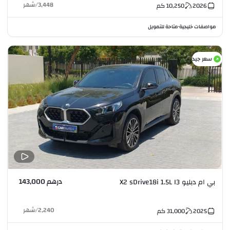
3,448
/
شهر
2026
10,250
كم
مواصفات خليجية
متاحة للتمويل
•
سعر جيد
درهم 143,000
بي ام دبليو X2 sDrive18i 1.5L I3
2,240
/
شهر
2025
31,000
كم