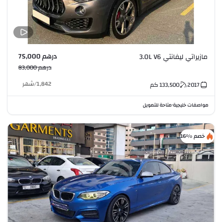
درهم 75,000
مازيراتي ليفانتي 3.0L V6
درهم 83,000
1,842
/
شهر
2017
133,500
كم
مواصفات خليجية
متاحة للتمويل
•
خصم %16