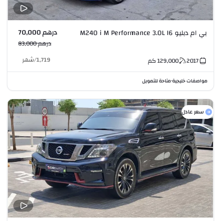
درهم 70,000
بي ام دبليو M240 i M Performance 3.0L I6
درهم 83,000
1,719
/
شهر
2017
129,000
كم
مواصفات خليجية
متاحة للتمويل
•
سعر عادل