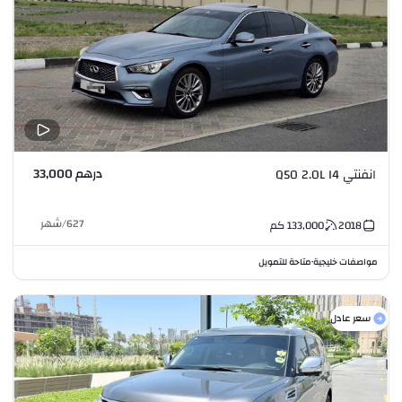
درهم 33,000
انفنتي Q50 2.0L I4
627
/
شهر
2018
133,000
كم
مواصفات خليجية
متاحة للتمويل
•
سعر عادل