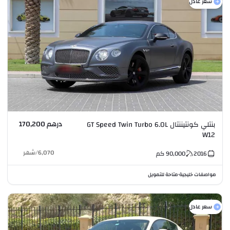
سعر عادل
درهم 170,200
بنتلي كونتيننتال GT Speed Twin Turbo 6.0L
W12
6,070
/
شهر
2016
90,000
كم
مواصفات خليجية
متاحة للتمويل
•
سعر عادل