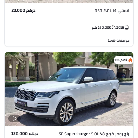
درهم 23,000
انفنتي Q50 2.0L I4
2018
160,000
كم
مواصفات خليجية
خصم %8
درهم 120,000
رنج روفر فوج SE Supercharger 5.0L V8