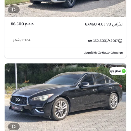
درهم 86,500
لكزس GX460 4.6L V8
2,124
/
شهر
2017
162,600
كم
مواصفات خليجية
متاحة للتمويل
•
سعر جيد