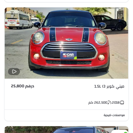
درهم 25,800
ميني كوبر 1.5L I3
2018
262,500
كم
مواصفات خليجية