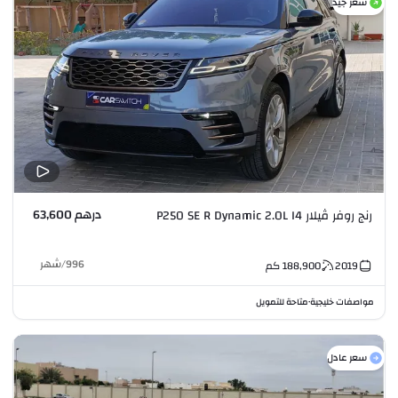
سعر جيد
درهم 63,600
رنج روفر ڤيلار P250 SE R Dynamic 2.0L I4
996
/
شهر
2019
188,900
كم
مواصفات خليجية
متاحة للتمويل
•
سعر عادل