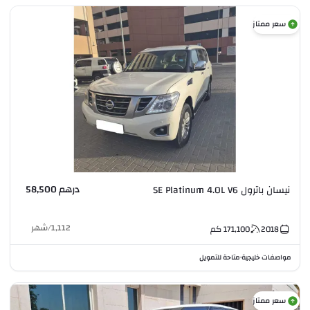
سعر ممتاز
درهم 58,500
نيسان باترول SE Platinum 4.0L V6
1,112
/
شهر
2018
171,100
كم
مواصفات خليجية
متاحة للتمويل
•
سعر ممتاز