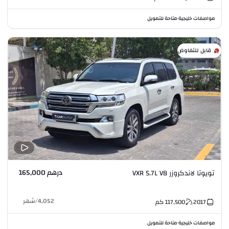
مواصفات خليجية
متاحة للتمويل
•
قابل للتفاوض
درهم 165,000
تويوتا لاندكروزر VXR 5.7L V8
4,052
/
شهر
2017
117,500
كم
مواصفات خليجية
متاحة للتمويل
•