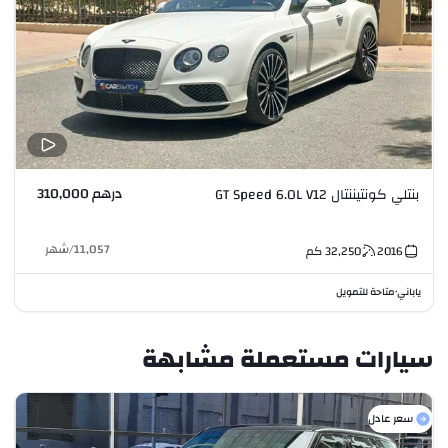
درهم 310,000
بنتلي كونتيننتال GT Speed 6.0L V12
11,057
/
شهر
2016
32,250
كم
ياباني
متاحة للتمويل
•
سيارات مستعملة مشابهة
سعر عادل