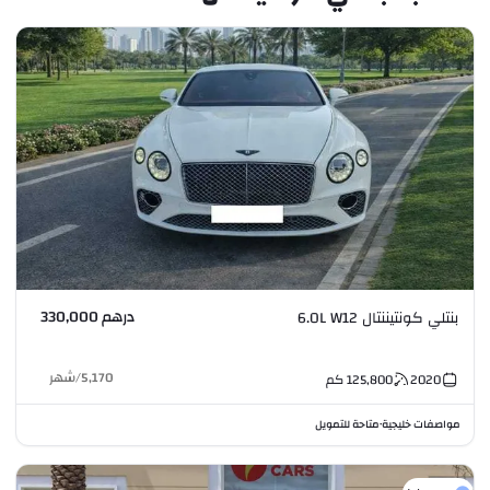
درهم 330,000
بنتلي كونتيننتال 6.0L W12
5,170
/
شهر
2020
125,800
كم
مواصفات خليجية
متاحة للتمويل
•