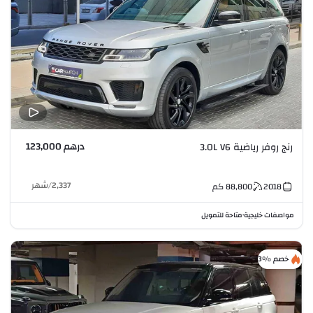
درهم 123,000
رنج روفر رياضية 3.0L V6
2,337
/
شهر
2018
88,800
كم
مواصفات خليجية
متاحة للتمويل
•
خصم %3