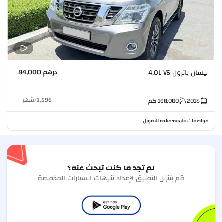
درهم 84,000
نيسان باترول 4.0L V6
1,596
/
شهر
2018
168,000
كم
مواصفات خليجية
متاحة للتمويل
•
لم تجد ما كنت تبحث عنه؟
قم بتنزيل التطبيق لإعداد تنبيهات السيارات المخصصة