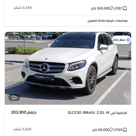
2,149
/
شهر
2017
160,500
كم
مواصفات خليجية
متاحة للتمويل
•
سعر عادل
درهم 103,300
مرسيدس GLC250 4Matic 2.0L I4
1,618
/
شهر
2019
85,000
كم