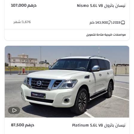
درهم 107,000
نيسان باترول Nismo 5.6L V8
1,676
/
شهر
2019
143,900
كم
مواصفات خليجية
متاحة للتمويل
•
درهم 87,500
نيسان باترول Platinum 5.6L V8