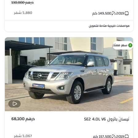
درهم 130,000
1,880
/
شهر
2019
149,500
كم
مواصفات خليجية
متاحة للتمويل
•
سعر ممتاز
درهم 68,100
نيسان باترول SE2 4.0L V6
1,067
/
شهر
2019
157,500
كم