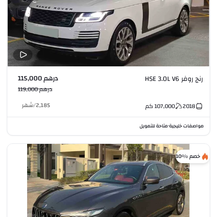
درهم 115,000
رنج روفر HSE 3.0L V6
درهم 119,000
2,185
/
شهر
2018
107,000
كم
مواصفات خليجية
متاحة للتمويل
•
خصم %10