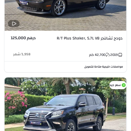
درهم 125,000
دودج تشالنجر R/T Plus Shaker, 5.7L V8
1,958
/
شهر
2019
42,700
كم
مواصفات خليجية
متاحة للتمويل
•
سعر جيد