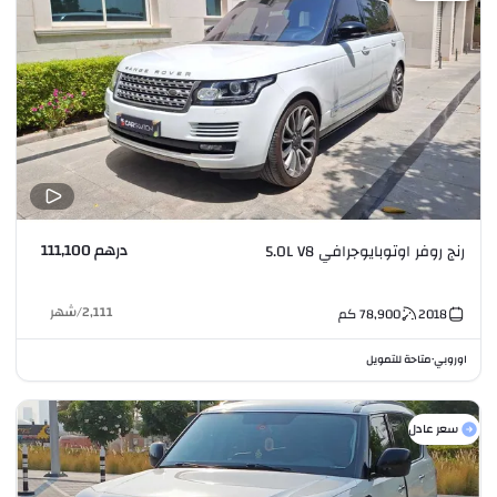
درهم 111,100
رنج روفر اوتوبايوجرافي 5.0L V8
2,111
/
شهر
2018
78,900
كم
اوروبي
متاحة للتمويل
•
سعر عادل