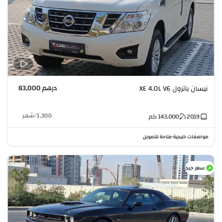
درهم 83,000
نيسان باترول XE 4.0L V6
1,300
/
شهر
2019
143,000
كم
مواصفات خليجية
متاحة للتمويل
•
سعر جيد