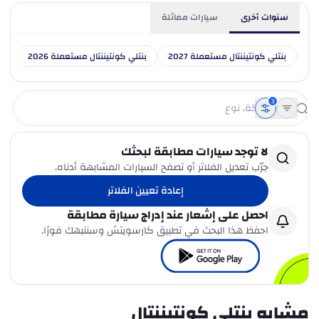
سنوات أخرى
سيارات مماثلة
بنتلي كونتيننتال مستعملة 2027
بنتلي كونتيننتال مستعملة 2026
بنت
3
لا توجد سيارات مطابقة لبحثك
جرّب تعديل الفلاتر أو تصفح السيارات المشابهة أدناه.
إعادة تعيين الفلاتر
احصل على إشعار عند إدراج سيارة مطابقة
احفظ هذا البحث في تطبيق كارسويتش وسننبهك فورًا.
مشابه بنتلي كونتيننتال