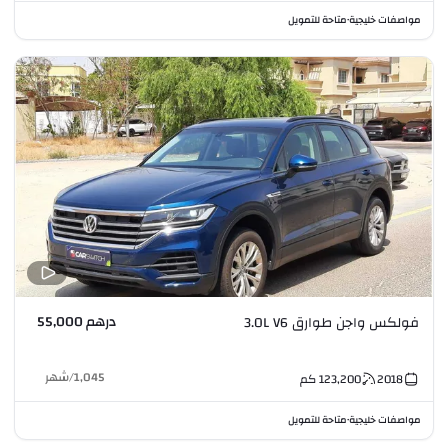
مواصفات خليجية
متاحة للتمويل
•
درهم 55,000
فولكس واجن طوارق 3.0L V6
1,045
/
شهر
2018
123,200
كم
مواصفات خليجية
متاحة للتمويل
•