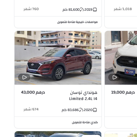
1,018
/
شهر
760
/
شهر
2019
81,600
كم
مواصفات خليجية
متاحة للتمويل
•
درهم 19,000
درهم 43,000
هونداي توسان
Limited 2.4L I4
674
/
شهر
2020
83,686
كم
كندي
متاحة للتمويل
•