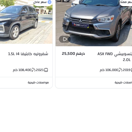
عر ممتاز
سعر عادل
درهم 25,500
ميتسوبيشي ASX FWD
شفروليه كابتيفا 1.5L I4
2.0L 
2019
106,000
كم
2021
108,400
كم
صفات خليجية
مواصفات خليجية