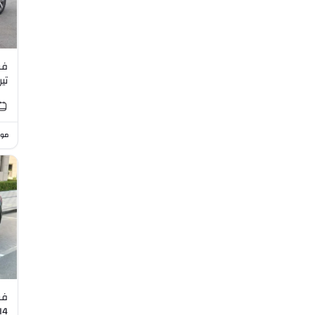
فو
تيرا
موا
فو
L I4