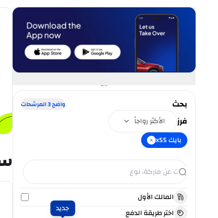
بحث
واضح
3
المرشحات
فرز
الأكثر رواجاً
بايك x55
سي
المالك الأول
جديد
اختر طريقة الدفع