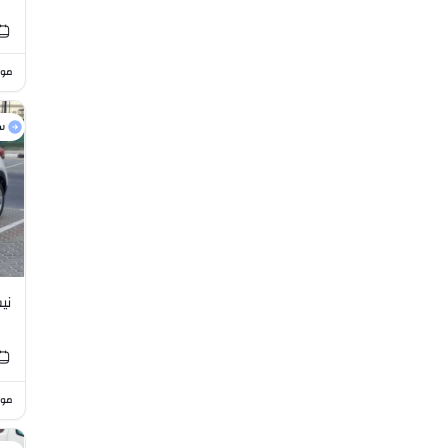
موا
س
نيس
موا