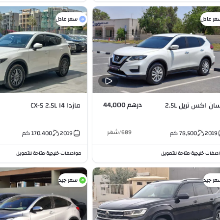
عر عادل
سعر عادل
درهم 44,000
نيسان اكس تريل 2.5L
مازدا CX-5 2.5L I4
689
/
شهر
2019
78,500
كم
2019
170,400
كم
صفات خليجية
متاحة للتمويل
مواصفات خليجية
متاحة للتمويل
•
•
عر جيد
سعر جيد