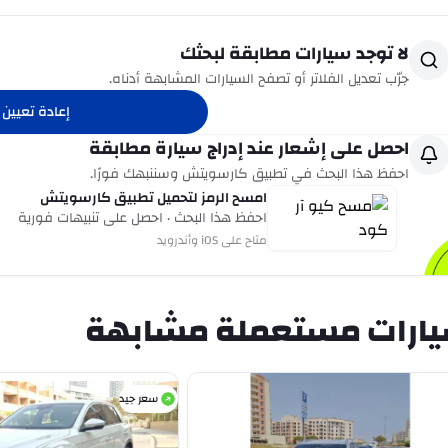
لا توجد سيارات مطابقة لبحثك
جرّب تعديل الفلاتر أو تصفح السيارات المشابهة أدناه.
إعادة تعيين ا
احصل على إشعار عند إدراج سيارة مطابقة
احفظ هذا البحث في تطبيق كارسويتش وسننبهك فورًا.
امسح الرمز لتحميل تطبيق كارسويتش
احفظ هذا البحث · احصل على تنبيهات فورية
متاح على iOS وأندرويد
ارات مستعملة مشابهة
سعر جيد