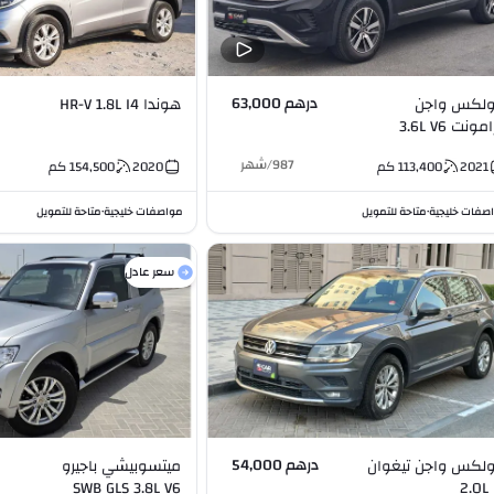
درهم 63,000
لكس واجن
هوندا HR-V 1.8L I4
مونت 3.6L V6
987
/
شهر
2021
113,400
كم
2020
154,500
كم
صفات خليجية
متاحة للتمويل
مواصفات خليجية
متاحة للتمويل
•
•
سعر عادل
درهم 54,000
لكس واجن تيغوان
ميتسوبيشي باجيرو
SWB GLS 3.8L V6
2.0