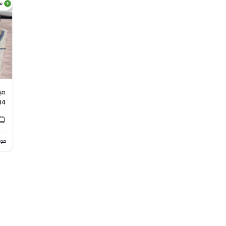
س
I4
موا