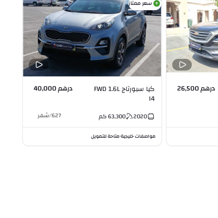
سعر ممتاز
درهم 26,500
درهم 40,000
كيا سبورتاج FWD 1.6L
I4
627
/
شهر
2020
63,300
كم
مواصفات خليجية
متاحة للتمويل
•