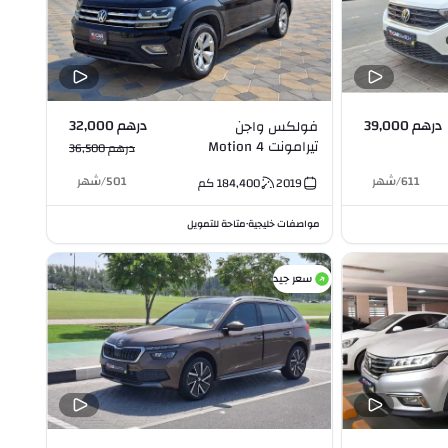
درهم 39,000
درهم 32,000
فولكس واجن
تيرامونت 4 Motion
درهم 36,500
3.6L V6
611
/
شهر
501
/
شهر
2019
184,400
كم
مواصفات خليجية
متاحة للتمويل
•
سعر جيد