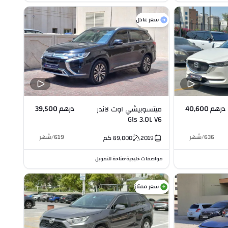
سعر عادل
درهم 40,600
درهم 39,500
ميتسوبيشي اوت لاندر
Gls 3.0L V6
636
/
شهر
619
/
شهر
2019
89,000
كم
مواصفات خليجية
متاحة للتمويل
•
سعر ممتاز