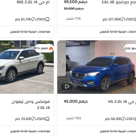
درهم 49,500
ج دورانجو 3.6L V6
ام جي RX5 2.0L I4
درهم 55,000
776
/
شهر
2020
127,800
كم
2020
61,700
كم
صفات خليجية
متاحة للتمويل
مواصفات خليجية
متاحة للتمويل
•
•
عر عادل
خصم %5
درهم 45,000
 HS 2.0L I4
فولكس واجن تيغوان
2.0L I4
705
/
شهر
2021
50,300
كم
2020
70,100
كم
صفات خليجية
متاحة للتمويل
مواصفات خليجية
متاحة للتمويل
•
•