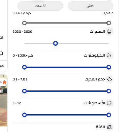
كاش
أقساط
درهم
0
درهم
300k+
السنوات
2020 - 2020
ام جي
الكيلومترات
كم
0 - 200k+
موا
حجم المحرك
0.5 - 7.0
L
خ
الأسطوانات
3 - 12
الفئة