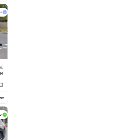
س
I4
موا
س