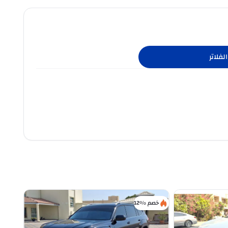
لفلاتر
خصم %12