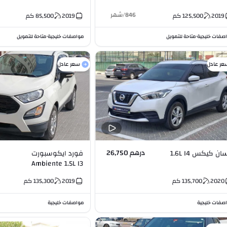
846
/
شهر
2019
125,500
كم
2019
85,500
كم
صفات خليجية
متاحة للتمويل
مواصفات خليجية
متاحة للتمويل
•
•
عر عادل
سعر عادل
درهم 26,750
ان كيكس 1.6L I4
فورد ايكوسبورت
Ambiente 1.5L I3
2020
135,700
كم
2019
135,300
كم
صفات خليجية
مواصفات خليجية