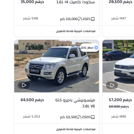
درهم 28,500
درهم 35,000
سكودا كاميك 1.6L I4
447
/
شهر
548
/
شهر
2021
115,000
كم
مواصفات خليجية
متاحة للتمويل
•
سعر عادل
درهم 57,200
درهم 64,500
ميتسوبيشي باجيرو GLS
3.8L V6
درهم 60,500
896
/
شهر
1,011
/
شهر
2020
111,500
كم
مواصفات خليجية
متاحة للتمويل
•