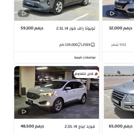
درهم 32,000
درهم 59,100
تويوتا راف فور 2.5L I4
501
/
شهر
2019
139,000
كم
مواصفات خليجية
قابل للتفاوض
درهم 65,000
درهم 48,500
فورد ايدج 2.0L I4