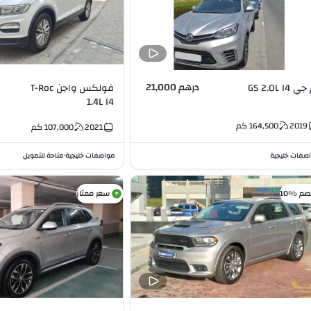
درهم 21,000
 GS 2.0L I4
فولكس واجن T-Roc
1.4L I4
2019
164,500
كم
2021
107,000
كم
صفات خليجية
مواصفات خليجية
متاحة للتمويل
•
صم %10
سعر ممتاز