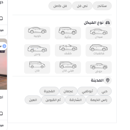
دود
ستاندر
نص فل
فل كامل
نوع الهيكل
موا
كوبيه
سيدان
عائلية
س
هاتشباك
كشف
واجن
ميني فان
فان
حوض
المدينة
دبي
أبوظبي
عجمان
الفجيرة
ام جي
راس الخیمة
الشارقة
أم القيوين
العين
موا