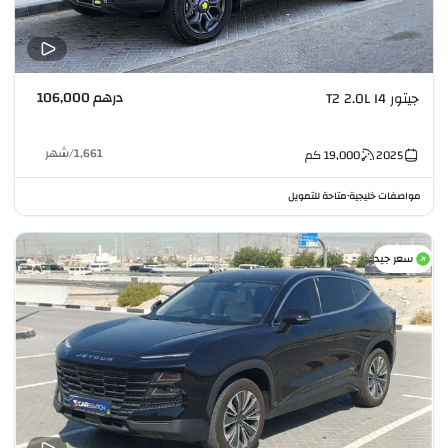
درهم 106,000
جيتور T2 2.0L I4
1,661
/
شهر
2025
19,000
كم
مواصفات خليجية
متاحة للتمويل
•
سعر جيد