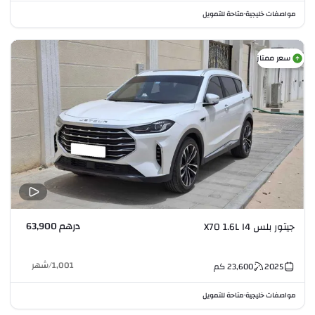
مواصفات خليجية
متاحة للتمويل
•
سعر ممتاز
درهم 63,900
جيتور بلس X70 1.6L I4
1,001
/
شهر
2025
23,600
كم
مواصفات خليجية
متاحة للتمويل
•