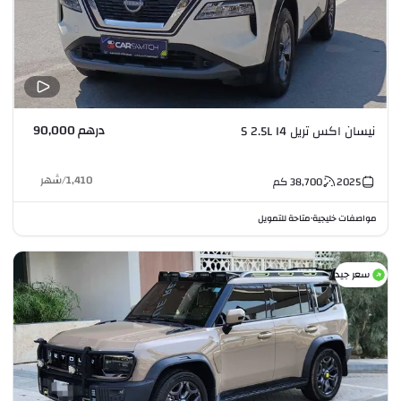
درهم 90,000
نيسان اكس تريل S 2.5L I4
1,410
/
شهر
2025
38,700
كم
مواصفات خليجية
متاحة للتمويل
•
سعر جيد