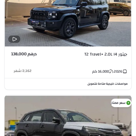
درهم 138,000
جيتور T2 Travel+ 2.0L I4
2,162
/
شهر
2026
16,000
كم
مواصفات خليجية
متاحة للتمويل
•
سعر ممتاز