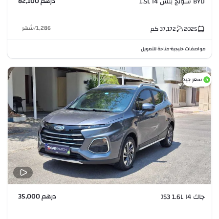
درهم 82,100
BYD سونج بلس 1.5L I4
1,286
/
شهر
2025
37,172
كم
مواصفات خليجية
متاحة للتمويل
•
سعر جيد
درهم 35,000
جاك JS3 1.6L I4