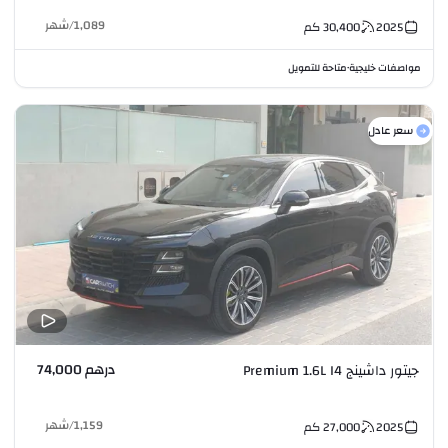
1,089
/
شهر
2025
30,400
كم
مواصفات خليجية
متاحة للتمويل
•
سعر عادل
درهم 74,000
جيتور داشينج Premium 1.6L I4
1,159
/
شهر
2025
27,000
كم