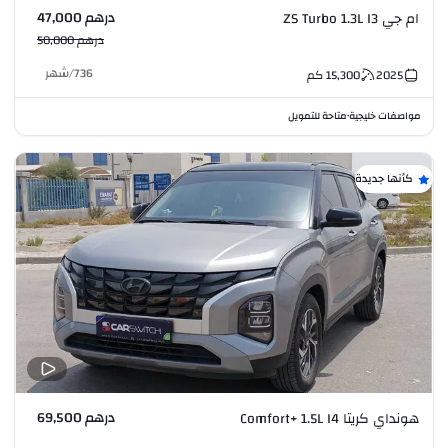
درهم 47,000
ام جي ZS Turbo 1.3L I3
درهم 50,000
736
/
شهر
2025
15,300
كم
مواصفات خليجية
متاحة للتمويل
•
كأنها جديدة
درهم 69,500
هونداي كريتا Comfort+ 1.5L I4