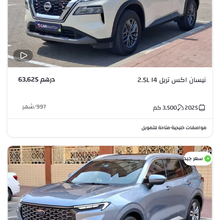
درهم 63,625
نيسان اكس تريل 2.5L I4
997
/
شهر
2025
3,500
كم
مواصفات خليجية
متاحة للتمويل
•
سعر جيد