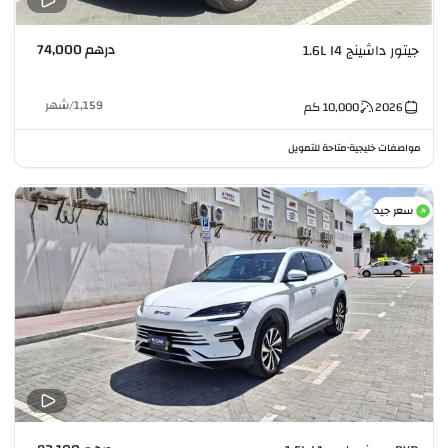
درهم 74,000
جيتور داشينج 1.6L I4
1,159
/
شهر
2026
10,000
كم
مواصفات خليجية
متاحة للتمويل
•
سعر جيد