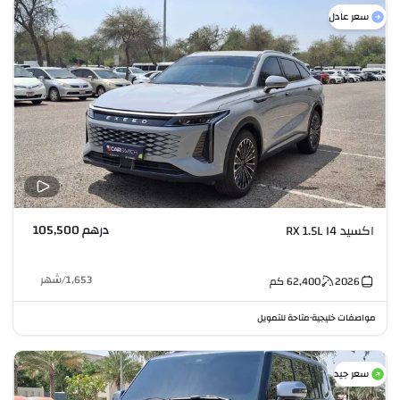
سعر عادل
درهم 105,500
اكسيد RX 1.5L I4
1,653
/
شهر
2026
62,400
كم
مواصفات خليجية
متاحة للتمويل
•
سعر جيد