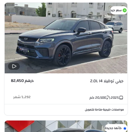
سعر جيد
درهم 82,450
جيلي توقيلا 2.0L I4
1,292
/
شهر
2025
20,500
كم
مواصفات خليجية
متاحة للتمويل
•
كأنها جديدة