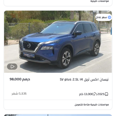
مواصفات خليجية
سعر عادل
درهم 98,000
نيسان اكس تريل SV plus 2.5L I4
1,535
/
شهر
2025
13,000
كم
مواصفات خليجية
متاحة للتمويل
•