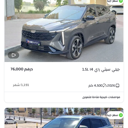
سعر جيد
درهم 76,000
جيلي سيتي راي 1.5L I4
1,191
/
شهر
2026
4,500
كم
مواصفات خليجية
متاحة للتمويل
•
سعر جيد