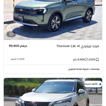
درهم 99,900
فورد تيريتوري Titanium 1.8L I4
1,565
/
شهر
2026
8,800
كم
مواصفات خليجية
متاحة للتمويل
•
كأنها جديدة