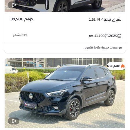
درهم 39,500
شيري تيجو4 1.5L I4
619
/
شهر
2025
41,700
كم
مواصفات خليجية
متاحة للتمويل
•
خصم %6