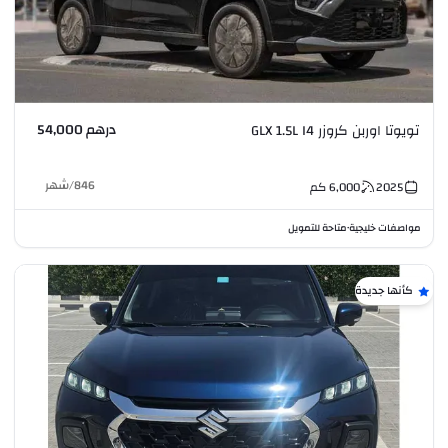
درهم 54,000
تويوتا اوربن كروزر GLX 1.5L I4
846
/
شهر
2025
6,000
كم
مواصفات خليجية
متاحة للتمويل
•
كأنها جديدة