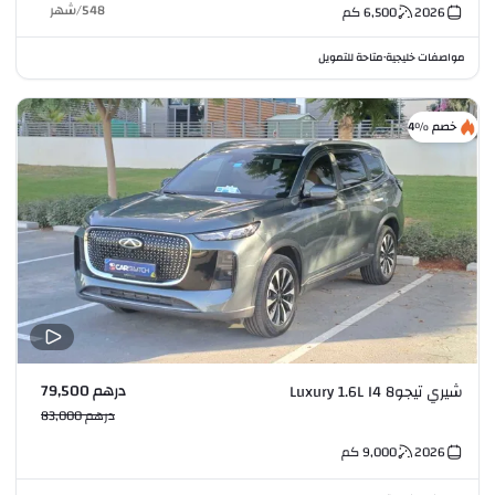
548
/
شهر
2026
6,500
كم
مواصفات خليجية
متاحة للتمويل
•
خصم %4
درهم 79,500
شيري تيجو8 Luxury 1.6L I4
درهم 83,000
2026
9,000
كم