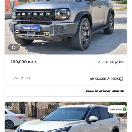
درهم 100,000
جيتور T2 2.0L I4
1,567
/
شهر
2025
56,600
كم
مواصفات خليجية
متاحة للتمويل
•
سعر ممتاز