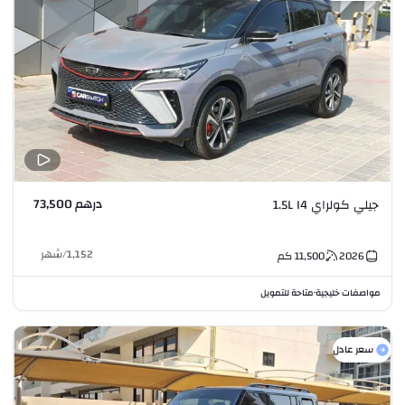
درهم 73,500
جيلي كولراي 1.5L I4
1,152
/
شهر
2026
11,500
كم
مواصفات خليجية
متاحة للتمويل
•
سعر عادل