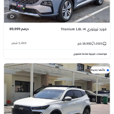
درهم 89,999
فورد تيريتوري Titanium 1.8L I4
1,410
/
شهر
2025
18,900
كم
مواصفات خليجية
متاحة للتمويل
•
كأنها جديدة