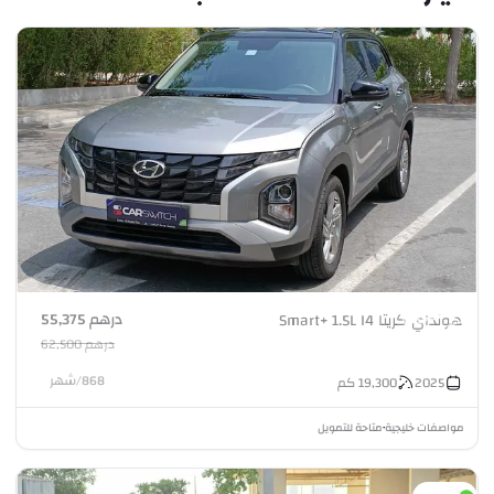
درهم 55,375
هونداي كريتا Smart+ 1.5L I4
درهم 62,500
868
/
شهر
2025
19,300
كم
مواصفات خليجية
متاحة للتمويل
•