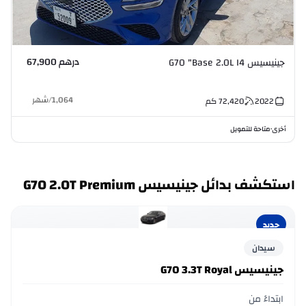
درهم 67,900
جينيسيس G70 "Base 2.0L I4
ج
1,064
/
شهر
2022
72,420
كم
أخرى
متاحة للتمويل
أ
•
استكشف بدائل جينيسيس G70 2.0T Premium
جديد
سيدان
جينيسيس G70 3.3T Royal
ابتداءً من