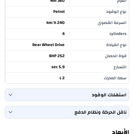
العزم
360 Nm
نوع الوقود
Petrol
السرعة القصوى
240 km/h
4
cylinders
نوع القيادة
Rear Wheel Drive
قوة الحصان
252 BHP
التسارع
5.9 sec
سعة المحرك
2 L
استهلاك الوقود
معدل استهلاك الوقود (المدينة)
10 Km/L
ناقل الحركة ونظام الدفع
سعة خزان الوقود
60 L
Automatic
transmission
معدل استهلاك الوقود (الطرق
13 Km/L
الأبعاد