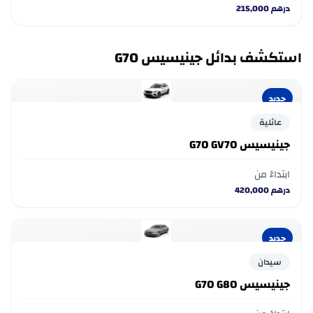
درهم
215,000
استكشف بدائل جينيسيس G70
جديد
عائلية
جينيسيس G70 GV70
ابتداءً من
درهم
420,000
جديد
سيدان
جينيسيس G70 G80