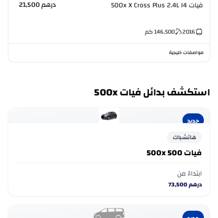
درهم 21,500
فيات 500x X Cross Plus 2.4L I4
2016
146,500
كم
مواصفات خليجية
استكشف بدائل فيات 500x
جديد
هاتشباك
فيات 500x 500
ابتداءً من
درهم
73,500