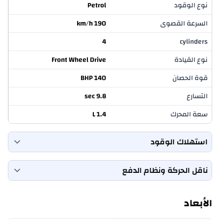
نوع الوقود
Petrol
السرعة القصوى
190 km/h
4
cylinders
نوع القيادة
Front Wheel Drive
قوة الحصان
140 BHP
التسارع
9.8 sec
سعة المحرك
1.4 L
استهلاك الوقود
معدل استهلاك الوقود (المدينة)
12 Km/L
ناقل الحركة ونظام الدفع
سعة خزان الوقود
48 L
Automatic
transmission
معدل استهلاك الوقود (الطرق
15 Km/L
الأبعاد
السريعة)