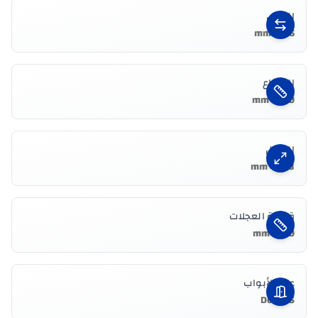
العرض
1796 mm
الارتفاع
1600 mm
الطول
4248 mm
قاعدة العجلات
2570 mm
عدد الأبواب
5 Doors