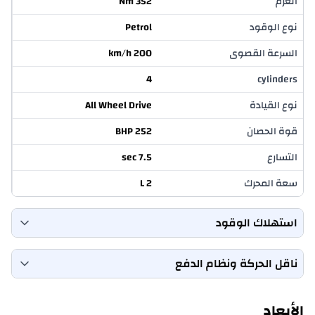
العزم
352 Nm
نوع الوقود
Petrol
السرعة القصوى
200 km/h
4
cylinders
نوع القيادة
All Wheel Drive
قوة الحصان
252 BHP
التسارع
7.5 sec
سعة المحرك
2 L
استهلاك الوقود
معدل استهلاك الوقود (المدينة)
13.5 Km/L
ناقل الحركة ونظام الدفع
سعة خزان الوقود
59 L
Automatic
transmission
الأبعاد