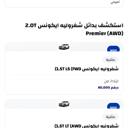
أمريكي
م
استكشف بدائل شفروليه ايكونس 2.0T
Premier (AWD)
جديد
عائلية
شفروليه ايكونس 1.5T LS (FWD)
ابتداءً من
درهم
80,000
جديد
عائلية
شفروليه ايكونس 1.5T LT (AWD)