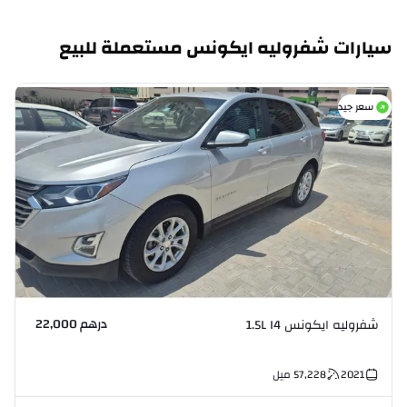
سيارات شفروليه ايكونس مستعملة للبيع
سعر جيد
درهم 22,000
شفروليه ايكونس 1.5L I4
ش
2021
57,228
ميل