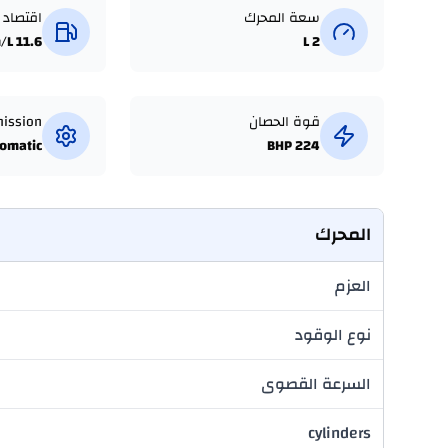
سعة المحرك
اقتصاد 
11.6 Km/L
2 L
قوة الحصان
mission
omatic
224 BHP
المحرك
العزم
نوع الوقود
السرعة القصوى
cylinders