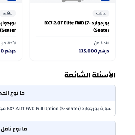
عائلية
عائلية
بورجوارد BX7 2.0T Elite FWD (7-
Seater)
Seater)
ابتداءً من
ابتداءً من
درهم
115,000
درهم
00
الأسئلة الشائعة
ما نوع المحرك الذي ي
سيارة بورجوارد BX7 2.0T FWD Full Option (5-Seater) مجهزة بمحرك سعة 2 L، مما يوفر توازنًا بين الأداء والقيادة اليومية.
ما نوع ناقل الحركة الذي