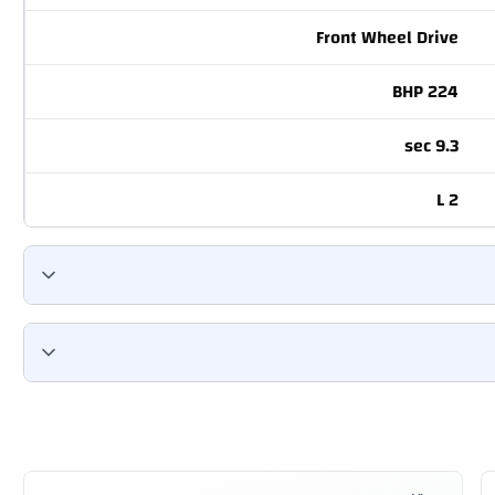
Front Wheel Drive
224 BHP
9.3 sec
2 L
60 L
Automatic