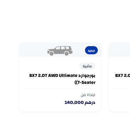
جديد
عائلية
BX7 2.0T 
بورجوارد BX7 2.0T AWD Ultimate
(7-Seater)
ابتداءً من
درهم
140,000