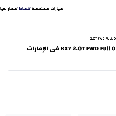
سيارات مستعملة
أقساط
أسعار سيار
2.0T FWD FULL O