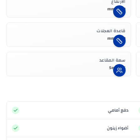
الارتفاع
1690 mm
قاعدة العجلات
2760 mm
سعة المقاعد
5 Seater
دفع أمامي
أضواء زينون