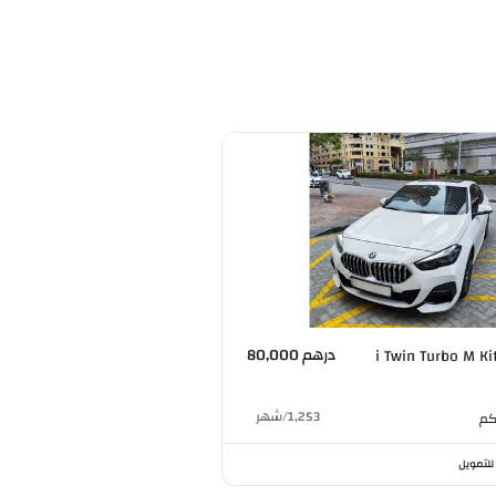
درهم 80,000
ي ام دبليو 218 i Twin Turbo M Kit
1,253
/
شهر
م
للتمويل