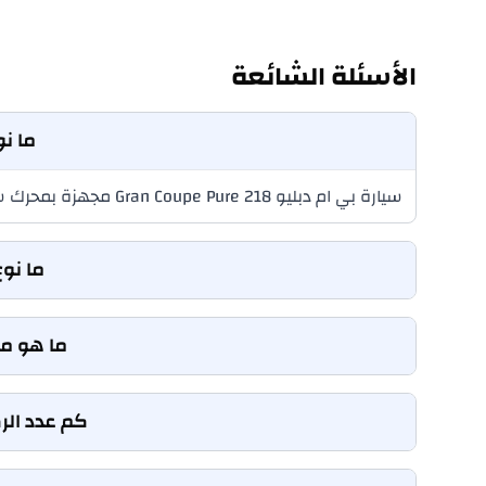
الأسئلة الشائعة
ما نوع 
سيارة بي ام دبليو 218 Gran Coupe Pure مجهزة بمحرك سعة 1.5L TwinPower Turbo 3-cylinder (1,499 cc)، مما يوفر توازنًا بين الأداء والقيادة اليومية.
ما نوع ن
ما هو معدل 
كم عدد الركاب الذين