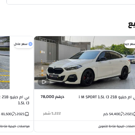
عر جيد
سعر عادل
درهم 78,000
 دبليو 218 i M SPORT 1.5L I3
ب
1.5L I3
1,222
/
شهر
2021
54,400
كم
2021
81,500
ك
صفات خليجية
متاحة للتمويل
مواصفات خليجية
متاحة 
•
•