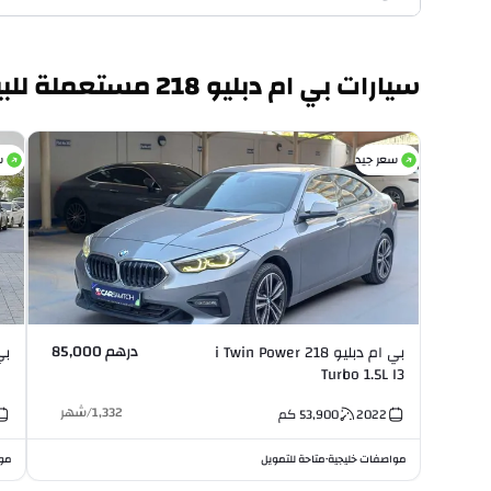
سيارات بي ام دبليو 218 مستعملة للبيع
سعر جيد
س
درهم 85,000
بي ام دبليو 218 i Twin Power
بي ام
Turbo 1.5L I3
1,332
/
شهر
2022
53,900
كم
مواصفات خليجية
متاحة للتمويل
موا
•