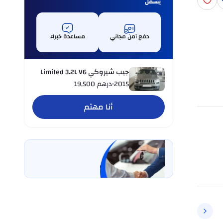
يشمل
دفع آمن مجاني
مساعدة خبراء
جيب شيروكي Limited 3.2L V6
2015
•
درهم
19,500
أنا مهتم
بيع سيارتي
خليها على كارسويتش