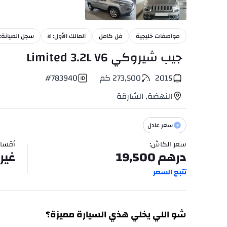
20
+
مواصفات خليجية
فل كامل
المالك الأول: لا
سجل الصيانة:
جيب شيروكي Limited 3.2L V6
2015
273,500
كم
783940
#
النهضة
,
الشارقة
سعر عادل
سعر الكاش
:
أقسا
درهم
19,500
غير
تتبع السعر
شو اللي يخلي هذي السيارة مميزة؟