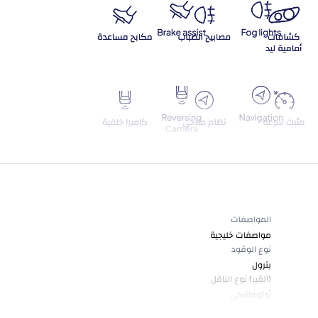
المواصفات
مواصفات خليجية
نوع الوقود
بترول
(القير) نوع الناقل
أوتوماتيكي