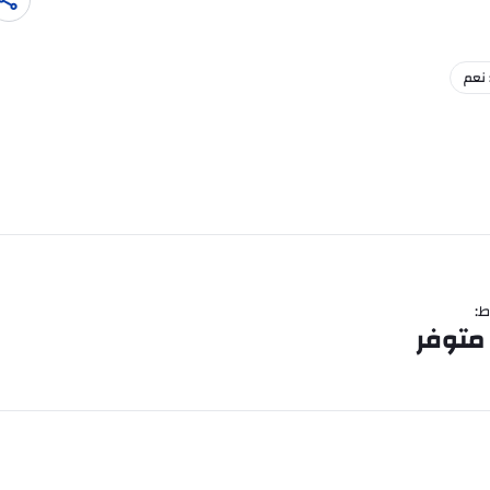
 نعم
ط
:
 متوفر