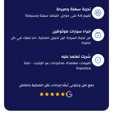
تجربة سهلة ومريحة
تقييم 4.8 على جوجل. خليناها سهلة وبسيطة!
خبراء سيارات موثوقين
من تجربة السيارة الين تحويل الملكية. احنا معك في كل
خطوة
شريك تعتمد عليه
تقييمات معتمدة، مدفوعات عبر الإنترنت - آمنة
ومضمونة
دفع آمن ونتولى أيضًا إجراءات نقل الملكية بالكامل