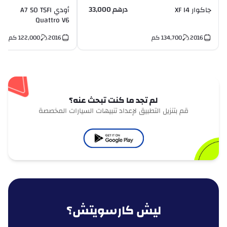
درهم 33,000
جاكوار XF I4
أودي A7 50 TSFI
Quattro V6
2016
134,700
كم
2016
122,000
كم
لم تجد ما كنت تبحث عنه؟
قم بتنزيل التطبيق لإعداد تنبيهات السيارات المخصصة
ليش كارسويتش؟