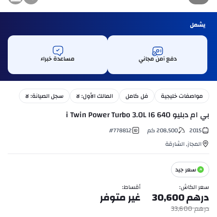
يشمل
دفع آمن مجاني
مساعدة خبراء
مواصفات خليجية
فل كامل
المالك الأول: لا
سجل الصيانة: لا
بي ام دبليو 640 i Twin Power Turbo 3.0L I6
2015
208,500
كم
778812
#
المجاز
,
الشارقة
سعر جيد
سعر الكاش
:
أقساط
:
درهم
30,600
غير متوفر
درهم
33,600