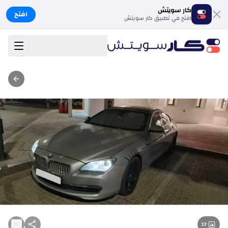
كار سويتش
افتح
افتح في تطبيق كار سويتش
17