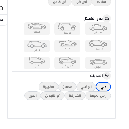
ستاندر
نص فل
فل كامل
نوع الهيكل
موا
كوبيه
سيدان
عائلية
هاتشباك
كشف
واجن
ميني فان
فان
حوض
المدينة
دبي
أبوظبي
عجمان
الفجيرة
راس الخیمة
الشارقة
أم القيوين
العين