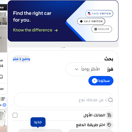
ممي
ك
بحث
واضح
1
فلتر
سك
I4
فرز
الأكثر رواجاً
سكودا
موا
س
المالك الأول
جديد
اختر طريقة الدفع