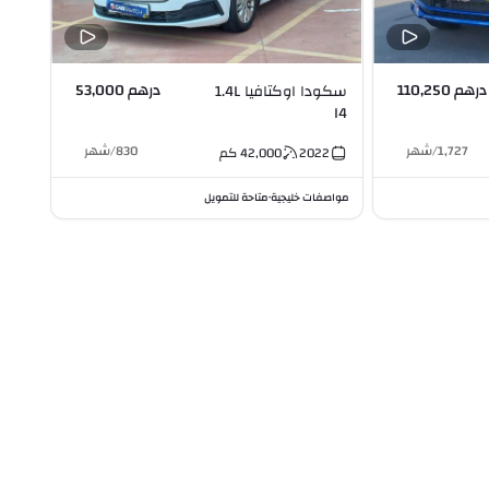
درهم 110,250
درهم 53,000
سكودا اوكتافيا 1.4L
I4
1,727
/
شهر
830
/
شهر
2022
42,000
كم
مواصفات خليجية
متاحة للتمويل
•