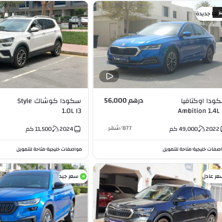
ز
أنها جديدة
درهم 56,000
ودا اوكتافيا
سكودا كوشاك Style
1.0L I3
Ambition 1.4L 
877
/
شهر
2022
49,000
كم
2024
11,500
كم
صفات خليجية
متاحة للتمويل
مواصفات خليجية
متاحة للتمويل
•
•
عر عادل
سعر جيد