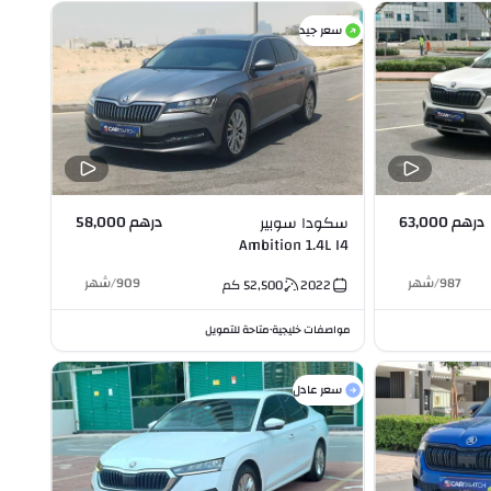
سعر جيد
درهم 63,000
درهم 58,000
سكودا سوبير
Ambition 1.4L I4
987
/
شهر
909
/
شهر
2022
52,500
كم
مواصفات خليجية
متاحة للتمويل
•
سعر عادل