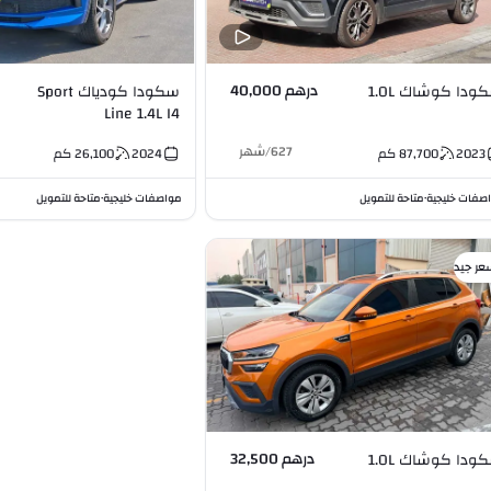
درهم 40,000
سكودا كوشاك 1.0L
سكودا كودياك Sport
Line 1.4L I4
627
/
شهر
2023
87,700
كم
2024
26,100
كم
صفات خليجية
متاحة للتمويل
مواصفات خليجية
متاحة للتمويل
•
•
عر جيد
درهم 32,500
سكودا كوشاك 1.0L