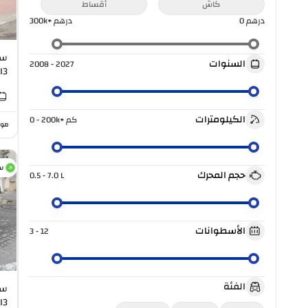
كاش
أقساط
درهم
0
درهم
300k+
السنوات
2008 - 2027
I3
الكيلومترات
كم
0 - 200k+
موا
س
حجم المحرك
0.5 - 7.0
L
الأسطوانات
3 - 12
الفئة
I3