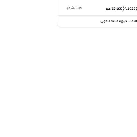
509
/
شهر
2023
52,100
كم
صفات خليجية
متاحة للتمويل
•